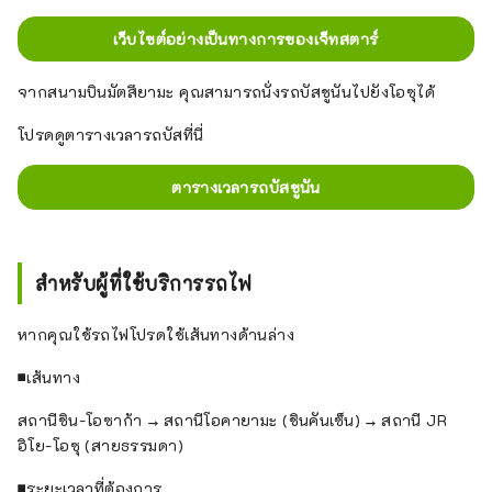
เว็บไซต์อย่างเป็นทางการของเจ็ทสตาร์
จากสนามบินมัตสึยามะ คุณสามารถนั่งรถบัสชูนันไปยังโอซุได้
โปรดดูตารางเวลารถบัสที่นี่
ตารางเวลารถบัสชูนัน
สำหรับผู้ที่ใช้บริการรถไฟ
หากคุณใช้รถไฟโปรดใช้เส้นทางด้านล่าง
■เส้นทาง
สถานีชิน-โอซาก้า → สถานีโอคายามะ (ชินคันเซ็น) → สถานี JR
อิโย-โอซุ (สายธรรมดา)
■ระยะเวลาที่ต้องการ