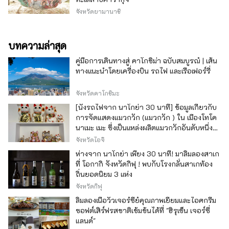
จังหวัดยามานาชิ
บทความล่าสุด
คู่มือการเดินทางสู่ คาโกชิม่า ฉบับสมบูรณ์ | เส้น
ทางแนะนำโดยเครื่องบิน รถไฟ และเรือเฟอร์รี่
จังหวัดคาโกชิมะ
[นั่งรถไฟจาก นาโกย่า 30 นาที] ข้อมูลเกี่ยวกับ
การจัดแสดงแมวกวัก (แมวกวัก ) ใน เมืองโทโค
นาเมะ เมะ ซึ่งเป็นแหล่งผลิตแมวกวักอันดับหนึ่ง
ของญี่ปุ่น
จังหวัดไอจิ
ห่างจาก นาโกย่า เพียง 30 นาที! มาลิ้มลองสาเก
ที่ โอกากิ จังหวัดกิฟุ ! พบกับโรงกลั่นสาเกท้อง
ถิ่นยอดนิยม 3 แห่ง
จังหวัดกิฟุ
ลิ้มลองเนื้อวัวเจอร์ซีย์คุณภาพเยี่ยมและไอศกรีม
ซอฟต์เสิร์ฟรสชาติเข้มข้นได้ที่ "ฮิรุเซ็น เจอร์ซี่
แลนด์"