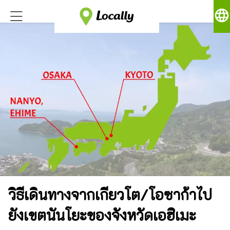
language
วิธีเดินทางจากเกียวโต/โอซาก้าไป
ยังเขตนันโยะของจังหวัดเอฮิเมะ