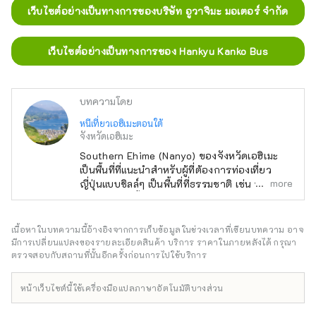
เว็บไซต์อย่างเป็นทางการของบริษัท อูวาจิมะ มอเตอร์ จำกัด
เว็บไซต์อย่างเป็นทางการของ Hankyu Kanko Bus
บทความโดย
หนีเที่ยวเอฮิเมะตอนใต้
จังหวัดเอฮิเมะ
Southern Ehime (Nanyo) ของจังหวัดเอฮิเมะ
เป็นพื้นที่ที่แนะนำสำหรับผู้ที่ต้องการท่องเที่ยว
more
ญี่ปุ่นแบบชิลล์ๆ เป็นพื้นที่ที่ธรรมชาติ เช่น ทะเล
ภูเขา และแม่น้ำ อยู่ร่วมกับทัศนียภาพเมืองเก่าและ
มรดกทางประวัติศาสตร์ นอกจากนี้ยังมีกิจกรรม
ต่างๆ มากมายที่ใช้ประโยชน์จากธรรมชาติ ทำให้
เนื้อหาในบทความนี้อ้างอิงจากการเก็บข้อมูลในช่วงเวลาที่เขียนบทความ อาจ
เหมาะสำหรับการเข้าพักระยะยาวหนึ่งสัปดาห์ขึ้น
มีการเปลี่ยนแปลงของรายละเอียดสินค้า บริการ ราคาในภายหลังได้ กรุณา
ไป โปรดเพลิดเพลินไปกับการท่องเที่ยวอย่างผ่อน
ตรวจสอบกับสถานที่นั้นอีกครั้งก่อนการไปใช้บริการ
คลายในภูมิภาคนันโยของจังหวัดเอฮิเมะ
หน้าเว็บไซต์นี้ใช้เครื่องมือแปลภาษาอัตโนมัติบางส่วน