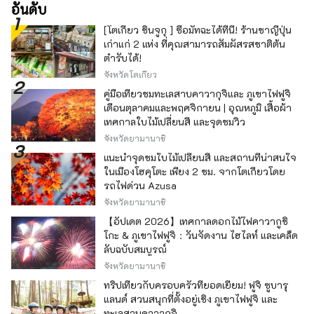
อันดับ
[โตเกียว ชินจูกุ ] ซื้อมัทฉะได้ที่นี่! ร้านชาญี่ปุ่น
เก่าแก่ 2 แห่ง ที่คุณสามารถสัมผัสรสชาติต้น
ตำรับได้!
จังหวัดโตเกียว
คู่มือเที่ยวชมทะเลสาบคาวากุจิและ ภูเขาไฟฟูจิ
เดือนตุลาคมและพฤศจิกายน | อุณหภูมิ เสื้อผ้า
เทศกาลใบไม้เปลี่ยนสี และจุดชมวิว
จังหวัดยามานาชิ
แนะนำจุดชมใบไม้เปลี่ยนสี และสถานที่น่าสนใจ
ในเมืองโฮคุโตะ เพียง 2 ชม. จากโตเกียวโดย
รถไฟด่วน Azusa
จังหวัดยามานาชิ
【อัปเดต 2026】เทศกาลดอกไม้ไฟคาวากูชิ
โกะ & ภูเขาไฟฟูจิ：วันจัดงาน ไฮไลท์ และเคล็ด
ลับฉบับสมบูรณ์
จังหวัดยามานาชิ
ทริปเที่ยวกับครอบครัวที่ยอดเยี่ยม! ฟูจิ ซูบารุ
แลนด์ สวนสนุกที่ตั้งอยู่เชิง ภูเขาไฟฟูจิ และ
ทะเลสาบคาวากุจิ