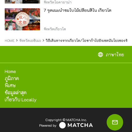
จังหวัดโอคายาม่า
7 จุดแนะนำชมใบไม้เปลี่ยนสีใน เกียวโต
จังหวัดเกียวโต
HOME
จังหวัดเอฮิเมะ
วิธีเดินทางจากเกียวโต/โอซาก้าไปยังเขตนันโยะของจังหว
language
ภาษาไทย
Home
ภูมิภาค
พิเศษ
ข้อมูลล่าสุด
เกี่ยวกับ Locally
Copyright © MATCHA Inc.
Powered by