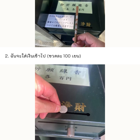
2. ฉันจะใส่เงินเข้าไป (ขวดละ 100 เยน)