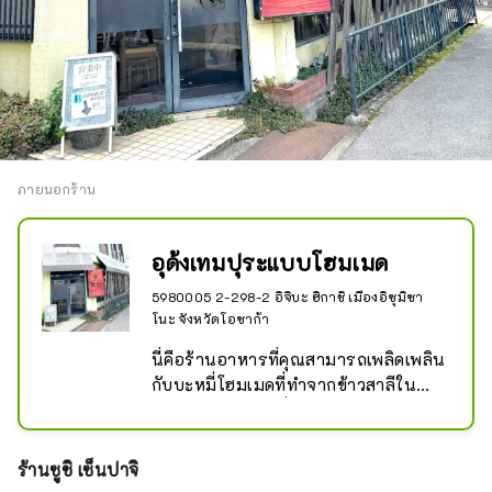
ภายนอกร้าน
อุด้งเทมปุระแบบโฮมเมด
5980005 2-298-2 อิจิบะ ฮิกาชิ เมืองอิซุมิซา
โนะ จังหวัดโอซาก้า
นี่คือร้านอาหารที่คุณสามารถเพลิดเพลิน
กับบะหมี่โฮมเมดที่ทำจากข้าวสาลีใน
ประเทศและเกลือที่อุดมด้วยแร่ธาตุ รวม
ถึงเทมปุระที่ทำจากผักที่ปลูกในท้องถิ่น
ร้านซูชิ เซ็นปาจิ