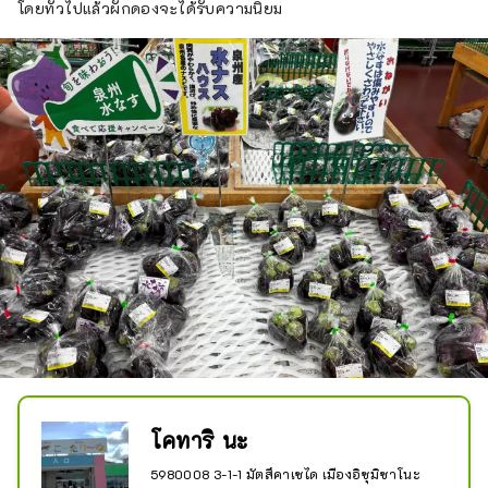
โดยทั่วไปแล้วผักดองจะได้รับความนิยม
โคทาริ นะ
5980008 3-1-1 มัตสึคาเซได เมืองอิซุมิซาโนะ