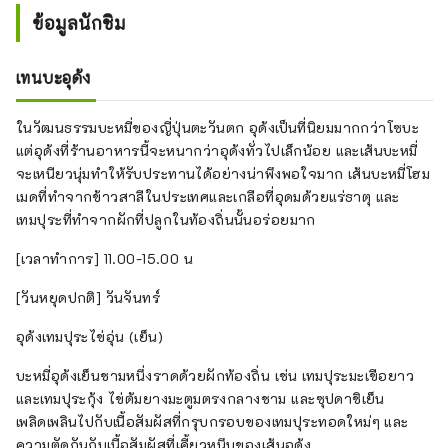
ข้อมูลนักชิม
เทนบะอุด้ง
ในวัฒนธรรมบะหมี่ของญี่ปุ่นตะวันตก อุด้งเป็นที่นิยมมากกว่าโซบะ
แต่อุด้งที่ร้านอาหารนี้จะหนากว่าอุด้งทั่วไปเล็กน้อย และเส้นบะหมี่
จะเหนียวนุ่มทำให้รับประทานได้อย่างน่าพึงพอใจมาก เส้นบะหมี่โฮม
เมดที่ทำจากข้าวสาลีในประเทศและเกลือที่อุดมด้วยแร่ธาตุ และ
เทมปุระที่ทำจากผักที่ปลูกในท้องถิ่นนั้นอร่อยมาก
[เวลาทำการ] 11.00-15.00 น
[วันหยุดปกติ] วันจันทร์
อุด้งเทมปุระไข่อุ่น (เย็น)
บะหมี่อุด้งเย็นชามหนึ่งราดด้วยผักท้องถิ่น เช่น เทมปุระมะเขือยาว
และเทมปุระกุ้ง ไข่ต้มยางมะตูมตรงกลางชาม และซุปดาชิเย็น
เพลิดเพลินไปกับเนื้อสัมผัสที่กรุบกรอบของเทมปุระทอดใหม่ๆ และ
ความตัดกันกับเนื้อสัมผัสที่เคี้ยวหนึบของเส้นอุด้ง