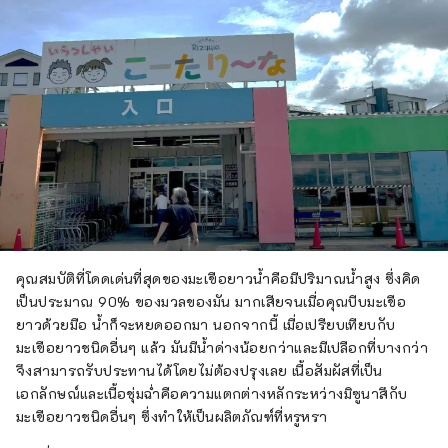
คุณสมบัติที่โดดเด่นที่สุดของมะเขือยาวน้ำคือมีปริมาณน้ำสูง ซึ่งคิด
เป็นประมาณ 90% ของมวลของมัน มากเสียจนเมื่อคุณบีบมะเขือ
ยาวด้วยมือ น้ำก็จะหยดออกมา นอกจากนี้ เมื่อเปรียบเทียบกับ
มะเขือยาวชนิดอื่นๆ แล้ว มันมีน้ำด่างน้อยกว่าและมีเปลือกที่บางกว่า
จึงสามารถรับประทานได้โดยไม่ต้องปรุงเลย เนื้อสัมผัสที่เป็น
เอกลักษณ์และเนื้อชุ่มฉ่ำคือความแตกต่างหลักระหว่างมิซูนาสึกับ
มะเขือยาวชนิดอื่นๆ ซึ่งทำให้เป็นผลิตภัณฑ์ที่หรูหรา