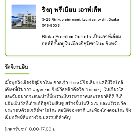
ริงกุ พรีเมียม เอาท์เล็ท
3-28 Rinkuoraiminami, Izumisano-shi, Osaka
598-8508
Rinku Premium Outlets เป็นเอาท์เล็ตม
อลล์ที่ตั้งอยู่ในเมืองอิซุมิซาโนะ จังหวัด
โอซาก้า เป็นที่นิยมมากในหมู่นักท่อง
เที่ยวขาเข้าเนื่องจากสะดวกมากในการ
เดินทางจากสนามบินนานาชาติคันไซ
วัดจิเกนอิน
เมื่อพูดถึงเมืองอิซุมิซาโนะ ศาลเจ้า Hine มีชื่อเสียง แต่ก็มีวัดใกล้
เคียงที่เรียกว่า Jigen-in ซึ่งมีวัดหลักคือวัด Ninna-ji ในเกียวโต
และฉันอยากจะแนะนำที่นี่เพราะมีบรรยากาศและรสชาติที่ดี จิเก็
นอินเป็นวัดที่เก่าแก่ที่สุดในเซ็นชู สร้างขึ้นในปี 673 และบริเวณวัด
ประกอบด้วยเจดีย์ทาโฮโตะ สมบัติของชาติ และห้องโถงคอนโดะ ซึ่ง
เป็นทรัพย์สินทางวัฒนธรรมที่สำคัญ
[เวลารับชม] 8.00-17.00 น