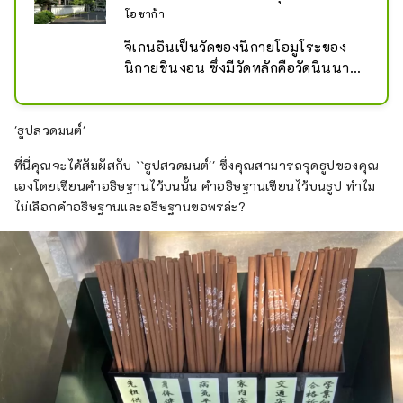
โอซาก้า
จิเกนอินเป็นวัดของนิกายโอมูโระของ
นิกายชินงอน ซึ่งมีวัดหลักคือวัดนินนาจิ
ในเกียวโต
'ธูปสวดมนต์'
ที่นี่คุณจะได้สัมผัสกับ ``ธูปสวดมนต์'' ซึ่งคุณสามารถจุดธูปของคุณ
เองโดยเขียนคำอธิษฐานไว้บนนั้น คำอธิษฐานเขียนไว้บนธูป ทำไม
ไม่เลือกคำอธิษฐานและอธิษฐานขอพรล่ะ?