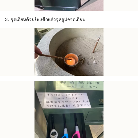
3. จุดเทียนด้วยไฟแช็กแล้วจุดธูปจากเทียน