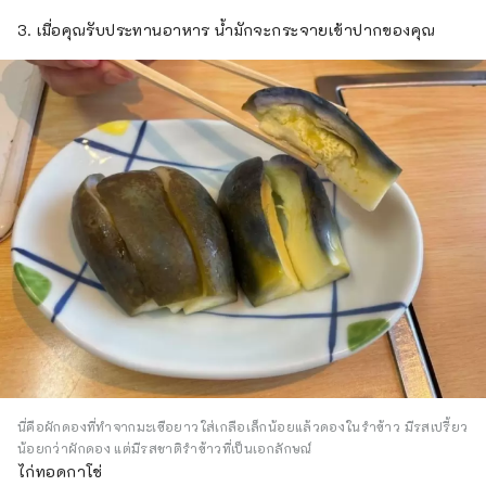
3. เมื่อคุณรับประทานอาหาร น้ำมักจะกระจายเข้าปากของคุณ
นี่คือผักดองที่ทำจากมะเขือยาวใส่เกลือเล็กน้อยแล้วดองในรำข้าว มีรสเปรี้ยว
น้อยกว่าผักดอง แต่มีรสชาติรำข้าวที่เป็นเอกลักษณ์
ไก่ทอดกาโช่