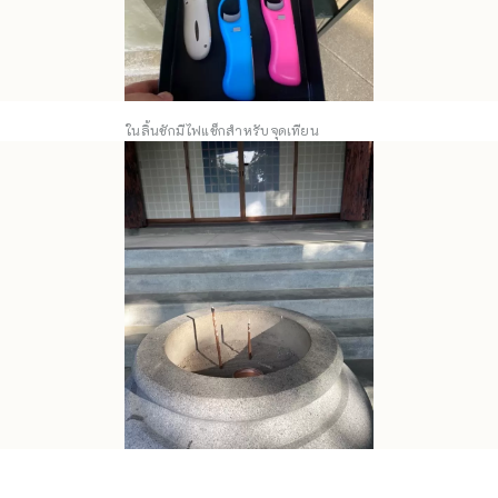
ในลิ้นชักมีไฟแช็กสำหรับจุดเทียน