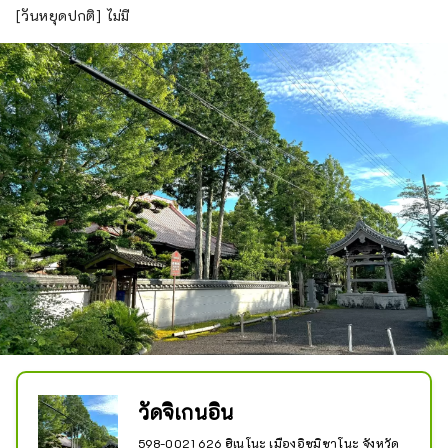
[วันหยุดปกติ] ไม่มี
วัดจิเกนอิน
598-0021 626 ฮิเนโนะ เมืองอิซุมิซาโนะ จังหวัด