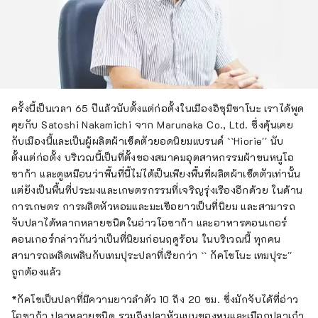
ครั้งนี้เป็นเวลา 65 ปีแล้วนับตั้งแต่ก่อตั้งในเมืองอิซุมิซาโนะ เราได้พูด
คุยกับ Satoshi Nakamichi จาก Marunaka Co., Ltd. ซึ่งคุ้นเคย
กับเมืองนี้และเป็นผู้ผลิตผ้าเช็ดตัวยอดนิยมแบรนด์ ``Hiorie'' นับ
ตั้งแต่ก่อตั้ง บริเวณนี้เป็นที่ตั้งของสมาคมอุตสาหกรรมผ้าขนหนูโอ
ซาก้า และดูเหมือนว่าพื้นที่นี้ไม่ได้เป็นเพียงพื้นที่ผลิตผ้าเช็ดตัวเท่านั้น
แต่ยังเป็นพื้นที่ประมงและเกษตรกรรมที่เจริญรุ่งเรืองอีกด้วย ในด้าน
การเกษตร การผลิตหัวหอมและมะเขือยาวเป็นที่นิยม และสามารถ
จับปลาได้หลากหลายชนิดในอ่าวโอซาก้า และอาหารคอนเกอร์
คอนเกอร์กล่าวกันว่าเป็นที่นิยมก่อนฤดูร้อน ในบริเวณนี้ ทุกคน
สามารถเพลิดเพลินกับเทมปุระปลาที่เรียกว่า `` กัคโชโนะ เทมปุระ''
ถูกต้องแล้ว
*กัคโชเป็นปลาที่มีความยาวลำตัว 10 ถึง 20 ซม. ซึ่งมักจับได้ที่อ่าว
โอซาก้า ปลาหลายชนิด รวมถึงปลาหัวแบนของหนูและเมือกปลาเก๋า