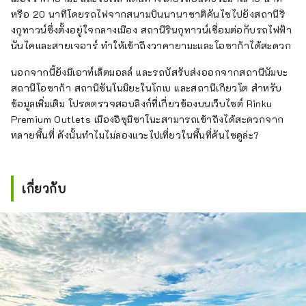
หรือ 20 นาทีโดยรถไฟจากสนามบินนานาชาติคันไซไปยังสถานีริ
งกุทาวน์ซึ่งตั้งอยู่ใจกลางเมือง สถานีรินกุทาวน์เชื่อมต่อกับรถไฟฟ้า
นันไคและสายเจอาร์ ทำให้เข้าถึงวาคายามะและโอซาก้าได้สะดวก
นอกจากนี้ยังมีเอาท์เล็ตมอลล์ และรถบัสรับส่งออกจากสถานีนัมบะ
สถานีโอซาก้า สถานีซันโนมิยะในโกเบ และสถานีเกียวโต สำหรับ
ข้อมูลเพิ่มเติม โปรดตรวจสอบลิงก์ที่เกี่ยวข้องบนเว็บไซต์ Rinku
Premium Outlets เมืองอิซุมิซาโนะสามารถเข้าถึงได้สะดวกจาก
หลายพื้นที่ ดังนั้นทำไมไม่ลองแวะไปเที่ยวในพื้นที่คันไซดูล่ะ?
เกี่ยวกับ