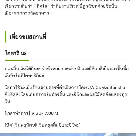
เรียกรวมกันว่า ``กัคโช'' ว่ากันว่าบริเวณนี้ถูกเรียกด้วยชื่อนั้น
เนื่องจากการกัดอาหาร
เที่ยวชมสถานที่
โคทาริ นะ
ก่อนอื่น ฉันได้ยินมาว่าหัวหอม กะหล่ำปลี และมิซึนาสึเป็นของขึ้นชื่อ
ฉันจึงไปที่โคทาริอินะ
โคทาริอินะเป็นร้านขายตรงที่ดำเนินการโดย JA Osaka Senshu
ซึ่งจัดส่งโดยเกษตรกรในท้องถิ่น และมีผักและผลไม้สดจัดแสดงทุก
วัน
[เวลาทำการ] 9.30-17.00 น
[ปิด] วันพฤหัสบดี วันหยุดสิ้นปีและปีใหม่