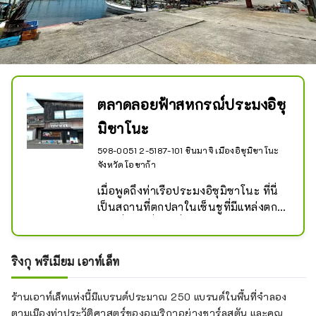
ตลาดลอยฟ้าสหกรณ์ประมงอิซุ
มิซาโนะ
598-0051 2-5187-101 ชินมาจิ เมืองอิซุมิซาโนะ
จังหวัดโอซาก้า
เมื่อพูดถึงท่าเรือประมงอิซุมิซาโนะ ที่นี่
เป็นสถานที่ตกปลาในเซ็นชูที่มีแหล่งตก
ปลาที่ใหญ่ที่สุดหนึ่งหรือสองแห่งใน
จังหวัดโอซาก้า ยิ่งไปกว่านั้น ตลาดกลาง
แจ้งยังเชื่อมต่อโดยตรงกับสหกรณ์
ริงกุ พรีเมียม เอาท์เล็ท
ประมงอิซุมิซาโนะ ซึ่งอาหารทะเลสดที่
จับได้ในวันนั้นจะถูกขายตามสภาพที่เป็น
ร้านเอาท์เล็ทแห่งนี้มีแบรนด์ประมาณ 250 แบรนด์ในพื้นที่จำลอง
อยู่ นอกจากขายอาหารทะเลแล้ว ยังมี
ตามเมืองท่าประวัติศาสตร์ของอเมริกาอย่างชาร์ลสตัน และคุณ