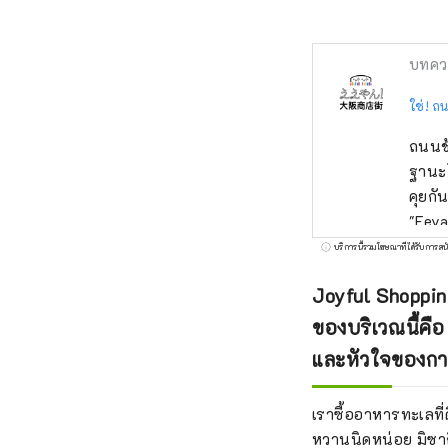
บทคว
ใช่! ถ
ถนนช้
ฐานะโ
คุยกั
"Eeya
ของย่
บริการนี้รวมโฆษณาที่ได้รับการสน
นี้! 
Joyful Shopping
ประสบ
ที่คุณ
ของบริเวณนี้คือ 
และหัวใจของกา
เราซื้ออาหารทะเลที่
หวานนิดหน่อย มิซากิ