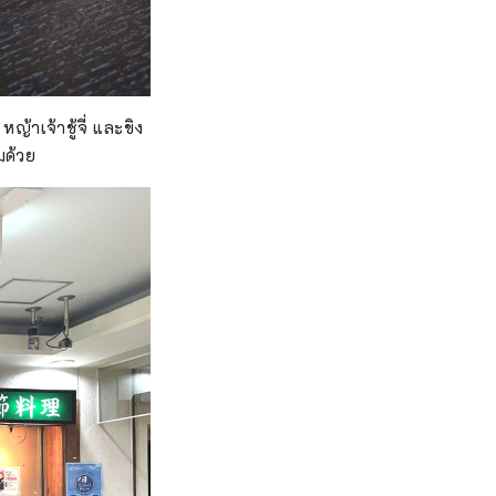
้าเจ้าชู้จี่ และขิง
มด้วย