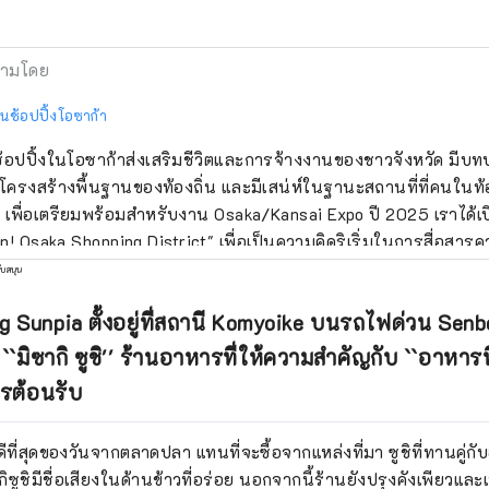
ามโดย
นนช้อปปิ้งโอซาก้า
อปปิ้งในโอซาก้าส่งเสริมชีวิตและการจ้างงานของชาวจังหวัด มีบ
ครงสร้างพื้นฐานของท้องถิ่น และมีเสน่ห์ในฐานะสถานที่ที่คนในท้
น เพื่อเตรียมพร้อมสำหรับงาน Osaka/Kansai Expo ปี 2025 เราได้เป
n! Osaka Shopping District" เพื่อเป็นความคิดริเริ่มในการสื่อสารค
านช็อปปิ้งและร้านค้าต่างๆ ของโอซาก้า และเปลี่ยนให้เป็นดิจิทัล “ย
ับสนุน
คราวหน้าลุย!” โปรดใช้ประโยชน์จาก "Eeyan! Osaka Shopping Distric
 Sunpia ตั้งอยู่ที่สถานี Komyoike บนรถไฟด่วน Senb
การณ์ที่ยอดเยี่ยมกับย่านช็อปปิ้ง เช่น การค้นพบด้านใหม่ของย่านช็
ไม่เคยรู้มาก่อน
``มิซากิ ซูชิ'' ร้านอาหารที่ให้ความสำคัญกับ ``อาหารท
รต้อนรับ
ดีที่สุดของวันจากตลาดปลา แทนที่จะซื้อจากแหล่งที่มา ซูชิที่ทานคู
ซูชิมีชื่อเสียงในด้านข้าวที่อร่อย นอกจากนี้ร้านยังปรุงคังเพียวและเ