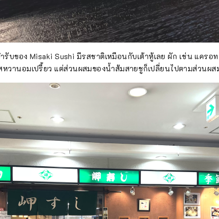
ำรับของ Misaki Sushi มีรสชาติเหมือนกับเต้าหู้เลย ผัก เช่น แครอท หญ
สหวานอมเปรี้ยว แต่ส่วนผสมของน้ำส้มสายชูก็เปลี่ยนไปตามส่วนผส