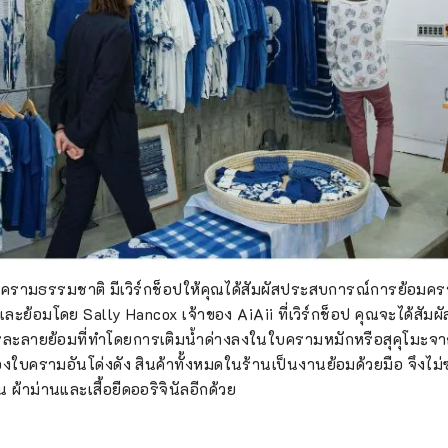
้อมครามธรรมชาติ มีเวิร์กช็อปให้คุณได้สัมผัสประสบการณ์การย้อมค
และย้อมโดย Sally Hancox เจ้าของ AiAii ที่เวิร์กช็อป คุณจะได้สั
ะลายย้อมที่ทำโดยการเติมน้ำด่างลงในใบครามหมักหรือสุคุโมะจากจั
งใบครามอันโด่งดัง สินค้าทั้งหมดในร้านเป็นงานย้อมด้วยมือ จึงไม่
่น ผ้าม่านและเสื้อยืดออริจินัลอีกด้วย