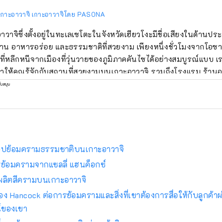
เกาะอาวาจิ เกาะอาวาจิโดย PASONA
าวาจิซึ่งตั้งอยู่ในทะเลเซโตะในจังหวัดเฮียวโงะมีชื่อเสียงในด้านประ
น อาหารอร่อย และธรรมชาติที่สวยงาม เพียงหนึ่งชั่วโมงจากโอซาก้า 
ี่หลีกหนีจากเมืองที่วุ่นวายของภูมิภาคคันไซได้อย่างสมบูรณ์แบบ เราม
ให้คุณรู้จักกับสถานที่สวยงามบนเกาะอาวาจิ รวมถึงโรงแรม ร้าน
ุก และอื่นๆ อีกมากมาย บัญชีนี้ดำเนินการโดย Pasona Group เป็น
ับสนุน
คช็อปย้อมครามธรรมชาติบนเกาะอาวาจิ
รย้อมครามจากแซลลี่ แฮนค็อกซ์
ลิตสีครามบนเกาะอาวาจิ
ของ Hancock ต่อการย้อมครามและสิ่งที่เขาต้องการสื่อให้กับลูกค้าผ
์ของเขา