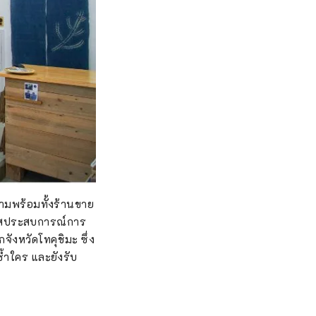
รามพร้อมทั้งร้านขาย
มผัสประสบการณ์การ
งหวัดโทคุชิมะ ซึ่ง
ซ้ำใคร และยังรับ