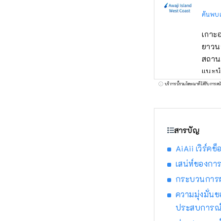
ค้นพบ
เกาะอ
ยาวนา
สถานท
แนะนำ
สวนสน
บริการนี้รวมโฆษณาที่ได้รับการสน
สารบัญ
AiAii เวิร์
เสน่ห์ของกา
กระบวนการผ
ความมุ่งมั่น
ประสบการณ