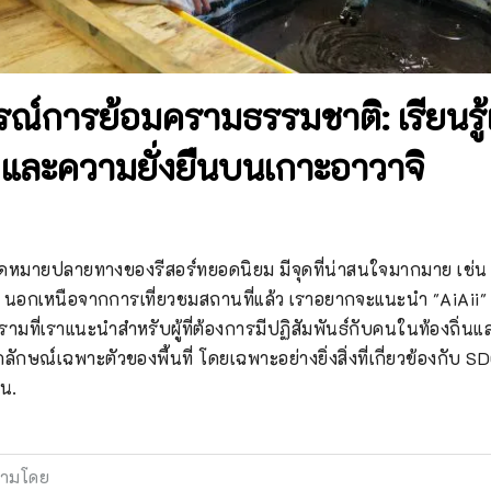
์การย้อมครามธรรมชาติ: เรียนรู้เ
ๆ และความยั่งยืนบนเกาะอาวาจิ
นจุดหมายปลายทางของรีสอร์ทยอดนิยม มีจุดที่น่าสนใจมากมาย เช่
 นอกเหนือจากการเที่ยวชมสถานที่แล้ว เราอยากจะแนะนำ "AiAii" ซึ
ที่เราแนะนำสำหรับผู้ที่ต้องการมีปฏิสัมพันธ์กับคนในท้องถิ่นแล
ักษณ์เฉพาะตัวของพื้นที่ โดยเฉพาะอย่างยิ่งสิ่งที่เกี่ยวข้องกับ S
าน.
ามโดย