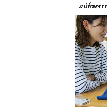
เสน่ห์ของก