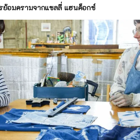
ารย้อมครามจากแซลลี่ แฮนค็อกซ์