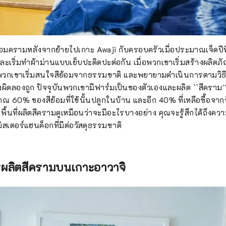
ย้อมครามหลังจากย้ายไปเกาะ Awaji กับครอบครัวเมื่อประมาณเจ็ดปีที
ะเริ่มทำผ้าม่านแบบเย็บปะติดปะต่อกัน เมื่อพวกเขาเริ่มสร้างผลิตภั
ต่พวกเขาเริ่มสนใจสีย้อมจากธรรมชาติ และพยายามดำเนินการตามวิธีกา
ิดลองถูก ปัจจุบันพวกเขามีฟาร์มเป็นของตัวเองและผลิต ``สีคราม'' ซ
ณ 60% ของสีย้อมที่ใช้นั้นปลูกในบ้าน และอีก 40% ที่เหลือซื้อจากจั
ียง พื้นที่ผลิตสีครามดูเหมือนว่าจะมีอะไรบางอย่าง คุณจะรู้สึกได้ถึงค
มิสเตอร์แฮนค็อกที่มีต่อวัสดุธรรมชาติ
ลิตสีครามบนเกาะอาวาจิ