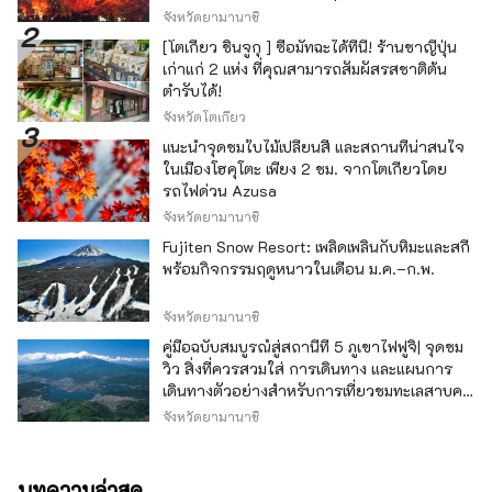
จังหวัดยามานาชิ
[โตเกียว ชินจูกุ ] ซื้อมัทฉะได้ที่นี่! ร้านชาญี่ปุ่น
เก่าแก่ 2 แห่ง ที่คุณสามารถสัมผัสรสชาติต้น
ตำรับได้!
จังหวัดโตเกียว
แนะนำจุดชมใบไม้เปลี่ยนสี และสถานที่น่าสนใจ
ในเมืองโฮคุโตะ เพียง 2 ชม. จากโตเกียวโดย
รถไฟด่วน Azusa
จังหวัดยามานาชิ
Fujiten Snow Resort: เพลิดเพลินกับหิมะและสกี
พร้อมกิจกรรมฤดูหนาวในเดือน ม.ค.–ก.พ.
จังหวัดยามานาชิ
คู่มือฉบับสมบูรณ์สู่สถานีที่ 5 ภูเขาไฟฟูจิ| จุดชม
วิว สิ่งที่ควรสวมใส่ การเดินทาง และแผนการ
เดินทางตัวอย่างสำหรับการเที่ยวชมทะเลสาบคา
วากุจิ
จังหวัดยามานาชิ
บทความล่าสุด