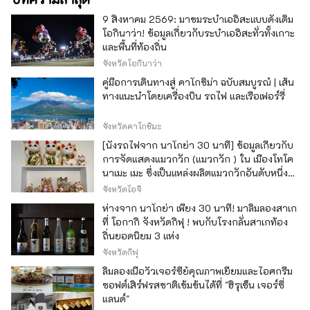
9 สิงหาคม 2569: มาชมระบำเออิสะแบบดั้งเดิม
โอกินาว่า! ข้อมูลเกี่ยวกับระบำเออิสะทั่วทั้งเกาะ
และพื้นที่ท้องถิ่น
จังหวัดโอกินาว่า
คู่มือการเดินทางสู่ คาโกชิม่า ฉบับสมบูรณ์ | เส้น
ทางแนะนำโดยเครื่องบิน รถไฟ และเรือเฟอร์รี่
จังหวัดคาโกชิมะ
[นั่งรถไฟจาก นาโกย่า 30 นาที] ข้อมูลเกี่ยวกับ
การจัดแสดงแมวกวัก (แมวกวัก ) ใน เมืองโทโค
นาเมะ เมะ ซึ่งเป็นแหล่งผลิตแมวกวักอันดับหนึ่ง
ของญี่ปุ่น
จังหวัดไอจิ
ห่างจาก นาโกย่า เพียง 30 นาที! มาลิ้มลองสาเก
ที่ โอกากิ จังหวัดกิฟุ ! พบกับโรงกลั่นสาเกท้อง
ถิ่นยอดนิยม 3 แห่ง
จังหวัดกิฟุ
ลิ้มลองเนื้อวัวเจอร์ซีย์คุณภาพเยี่ยมและไอศกรีม
ซอฟต์เสิร์ฟรสชาติเข้มข้นได้ที่ "ฮิรุเซ็น เจอร์ซี่
แลนด์"