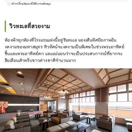
โรงแรมสไตล์ญี่ปุ่นแห่งแรกในญี่ปุ่นที่ตกแต่งในธีม
บริการนี้รวมโฆษณาที่ได้รับการสนับสนุน
กลิ่น ปลุกความสงบแห่งจิตใจที่ถูกลืม คุณจะ
สัมผัสได้ถึงความสบายของธูปทุกที่ในห้องของ
คุณและทั่วทั้งโรงแรม
วิวทะเลที่สวยงาม
ห้องพักทุกห้องที่โรงแรมแห่งนี้อยู่ริมทะเล มองเห็นทัศนียภาพอัน
งดงามของมหาสมุทร ทิวทัศน์จะงดงามเป็นพิเศษในช่วงพระอาทิตย์
ขึ้นและพระอาทิตย์ตก และแน่นอนว่าจะเป็นประสบการณ์ที่ยากจะ
ลืมเลือนสำหรับชาวต่างชาติจำนวนมาก