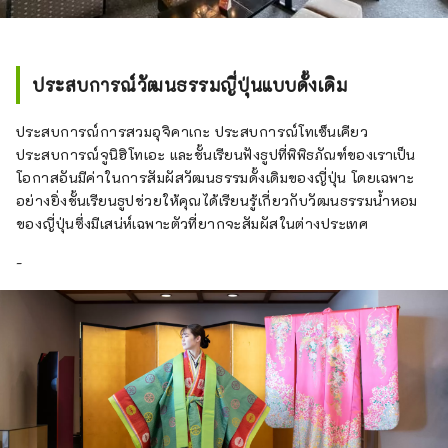
ประสบการณ์วัฒนธรรมญี่ปุ่นแบบดั้งเดิม
ประสบการณ์การสวมอุจิคาเกะ ประสบการณ์โทเซ็นเคียว
ประสบการณ์จูนิฮิโทเอะ และชั้นเรียนฟังธูปที่พิพิธภัณฑ์ของเราเป็น
โอกาสอันมีค่าในการสัมผัสวัฒนธรรมดั้งเดิมของญี่ปุ่น โดยเฉพาะ
อย่างยิ่งชั้นเรียนธูปช่วยให้คุณได้เรียนรู้เกี่ยวกับวัฒนธรรมน้ำหอม
ของญี่ปุ่นซึ่งมีเสน่ห์เฉพาะตัวที่ยากจะสัมผัสในต่างประเทศ
-