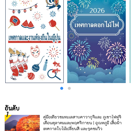
อันดับ
คู่มือเที่ยวชมทะเลสาบคาวากุจิและ ภูเขาไฟฟูจิ
เดือนตุลาคมและพฤศจิกายน | อุณหภูมิ เสื้อผ้า
เทศกาลใบไม้เปลี่ยนสี และจุดชมวิว