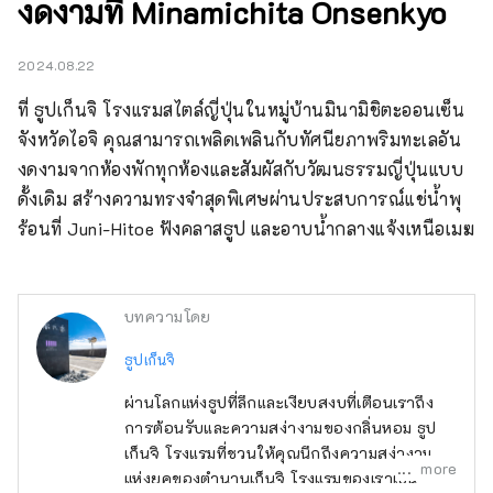
งดงามที่ Minamichita Onsenkyo
2024.08.22
ที่ ธูปเก็นจิ โรงแรมสไตล์ญี่ปุ่นในหมู่บ้านมินามิชิตะออนเซ็น 
จังหวัดไอจิ คุณสามารถเพลิดเพลินกับทัศนียภาพริมทะเลอัน
งดงามจากห้องพักทุกห้องและสัมผัสกับวัฒนธรรมญี่ปุ่นแบบ
ดั้งเดิม สร้างความทรงจำสุดพิเศษผ่านประสบการณ์แช่น้ำพุ
ร้อนที่ Juni-Hitoe ฟังคลาสธูป และอาบน้ำกลางแจ้งเหนือเมฆ
บทความโดย
ธูปเก็นจิ
ผ่านโลกแห่งธูปที่ลึกและเงียบสงบที่เตือนเราถึง
การต้อนรับและความสง่างามของกลิ่นหอม ธูป
เก็นจิ โรงแรมที่ชวนให้คุณนึกถึงความสง่างาม
more
แห่งยุคของตำนานเก็นจิ โรงแรมของเราเป็น