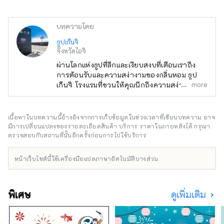
บทความโดย
ธูปเก็นจิ
จังหวัดไอจิ
ผ่านโลกแห่งธูปที่ลึกและเงียบสงบที่เตือนเราถึง
การต้อนรับและความสง่างามของกลิ่นหอม ธูป
more
เก็นจิ โรงแรมที่ชวนให้คุณนึกถึงความสง่างามแห่ง
ยุคของตำนานเก็นจิ โรงแรมของเราเป็นโรงแรม
สไตล์ญี่ปุ่นแห่งแรกในญี่ปุ่นที่ตกแต่งในธีมกลิ่น
ปลุกความสงบแห่งจิตใจที่ถูกลืม คุณจะสัมผัสได้
เนื้อหาในบทความนี้อ้างอิงจากการเก็บข้อมูลในช่วงเวลาที่เขียนบทความ อาจ
ถึงความสบายของธูปทุกที่ในห้องของคุณและทั่ว
มีการเปลี่ยนแปลงของรายละเอียดสินค้า บริการ ราคาในภายหลังได้ กรุณา
ทั้งโรงแรม
ตรวจสอบกับสถานที่นั้นอีกครั้งก่อนการไปใช้บริการ
หน้าเว็บไซต์นี้ใช้เครื่องมือแปลภาษาอัตโนมัติบางส่วน
พิเศษ
ดูเพิ่มเติม