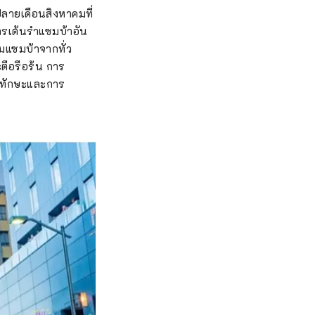
งปลายเดือนสิงหาคมที่
การเต้นรำแซมบ้าอัน
มแซมบ้าจากทั่ว
ตือรือร้น การ
่อทักษะและการ