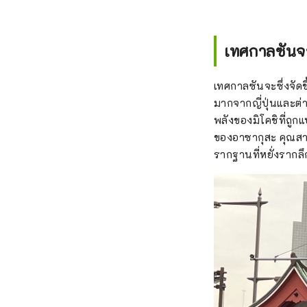
เทศกาลซันจ
เทศกาลซันจะซึ่งจั
มากจากญี่ปุ่นและต่า
พลังของมิโคชิที่ถูก
ของอาซากุสะ คุณสาม
รากฐานที่หยั่งราก