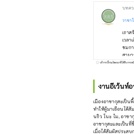
บทคว
วาชาโ
เราสร
เวลาเ
ชมกา
สามาร
นำอะไ
บริการนี้รวมโฆษณาที่ได้รับการสน
เสียง
งานอีเว้นท์
เมืองอาซากุสะเป็นพื
ทำให้ผู้มาเยือนได้ส
นริว โนะ ไม, อาซากุ
อาซากุสะและเป็นที่
เมื่อได้สัมผัสประสบก