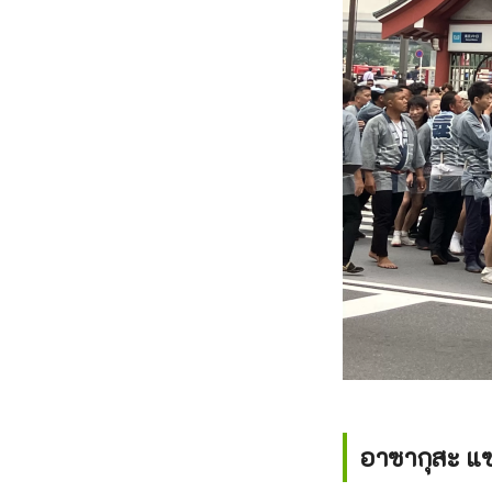
อาซากุสะ แซ