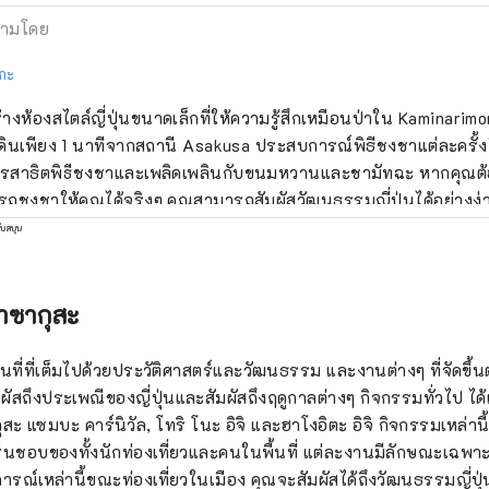
ามโดย
กะ
้างห้องสไตล์ญี่ปุ่นขนาดเล็กที่ให้ความรู้สึกเหมือนป่าใน Kaminarimo
ดินเพียง 1 นาทีจากสถานี Asakusa ประสบการณ์พิธีชงชาแต่ละครั้ง
รสาธิตพิธีชงชาและเพลิดเพลินกับขนมหวานและชามัทฉะ หากคุณต้
ถชงชาให้คุณได้จริงๆ คุณสามารถสัมผัสวัฒนธรรมญี่ปุ่นได้อย่างง่
รเลย นอกจากนี้วาซาโกะยังเป็นพื้นที่ที่ผ่อนคลายอย่างยิ่ง ไม่มีส
ับสนุน
เพลงประกอบเป็นเสียงป่า ลองหายใจลึกๆ และดื่มมัทฉะสักแก้วดูไหม
อาซากุสะ
้นที่ที่เต็มไปด้วยประวัติศาสตร์และวัฒนธรรม และงานต่างๆ ที่จัดขึ้นต
ัมผัสถึงประเพณีของญี่ปุ่นและสัมผัสถึงฤดูกาลต่างๆ กิจกรรมทั่วไป ได
สะ แซมบะ คาร์นิวัล, โทริ โนะ อิจิ และฮาโงอิตะ อิจิ กิจกรรมเหล่าน
ชื่นชอบของทั้งนักท่องเที่ยวและคนในพื้นที่ แต่ละงานมีลักษณะเฉพาะ
ารณ์เหล่านี้ขณะท่องเที่ยวในเมือง คุณจะสัมผัสได้ถึงวัฒนธรรมญี่ปุ่นที่