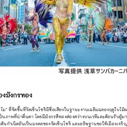
องมังกรทอง
ไม" ที่จัดขึ้นที่วัดเซ็นโซจิมีชื่อเสียงในฐานะงานเฉลิมฉลองฤดูใบไม้ผ
็นภาพที่น่าตื่นตา โดยมีมังกรสีทองส่องสว่างบนเวทีและต้อนรับผู้ม
งต้นกำเนิดอันเป็นมงคลของวัดเซ็นโซจิ และอธิษฐานขอให้เมืองเจริญ