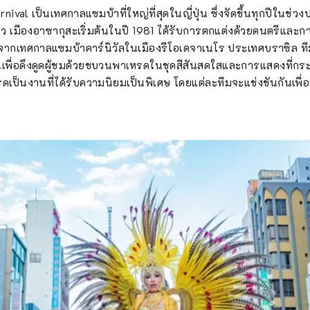
val เป็นเทศกาลแซมบ้าที่ใหญ่ที่สุดในญี่ปุ่น ซึ่งจัดขึ้นทุกปีในช่ว
ยว เมืองอาซากุสะเริ่มต้นในปี 1981 ได้รับการตกแต่งด้วยดนตรีและ
จากเทศกาลแซมบ้าคาร์นิวัลในเมืองรีโอเดจาเนโร ประเทศบราซิล ที
พื่อดึงดูดผู้ชมด้วยขบวนพาเหรดในชุดสีสันสดใสและการแสดงที่กระ
ป็นงานที่ได้รับความนิยมเป็นพิเศษ โดยแต่ละทีมจะแข่งขันกันเพื