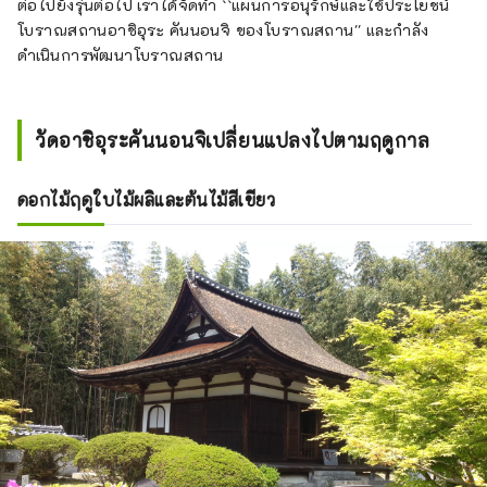
ต่อไปยังรุ่นต่อไป เราได้จัดทำ ``แผนการอนุรักษ์และใช้ประโยชน์
โบราณสถานอาชิอุระ คันนอนจิ ของโบราณสถาน'' และกำลัง
ดำเนินการพัฒนาโบราณสถาน
วัดอาชิอุระคันนอนจิเปลี่ยนแปลงไปตามฤดูกาล
ดอกไม้ฤดูใบไม้ผลิและต้นไม้สีเขียว