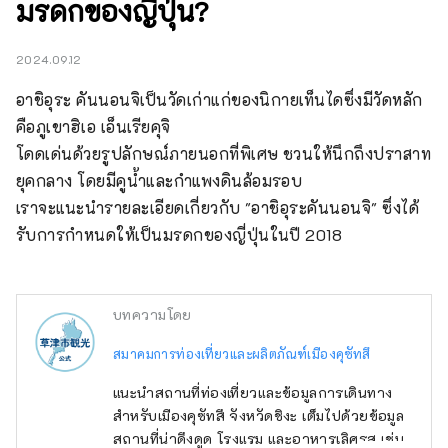
มรดกของญี่ปุ่น?
2024.09.12
อาชิอุระ คันนอนจิเป็นวัดเก่าแก่ของนิกายเท็นไดซึ่งมีวัดหลัก
คือภูเขาฮิเอ เอ็นเรียคุจิ

โดดเด่นด้วยรูปลักษณ์ภายนอกที่พิเศษ ชวนให้นึกถึงปราสาท
ยุคกลาง โดยมีคูน้ำและกำแพงดินล้อมรอบ

เราจะแนะนำรายละเอียดเกี่ยวกับ "อาชิอุระคันนอนจิ" ซึ่งได้
รับการกำหนดให้เป็นมรดกของญี่ปุ่นในปี 2018
บทความโดย
สมาคมการท่องเที่ยวและผลิตภัณฑ์เมืองคุซัทสึ
แนะนำสถานที่ท่องเที่ยวและข้อมูลการเดินทาง
สำหรับเมืองคุซัทสึ จังหวัดชิงะ เต็มไปด้วยข้อมูล
สถานที่น่าดึงดูด โรงแรม และอาหารเลิศรส เช่น