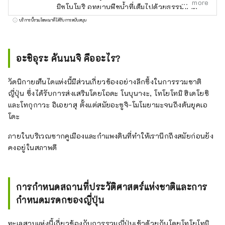
more
มิซูโนโมริ อุทยานพืชน้ำที่เต็มไปด้วยธรรมชาติ
พิพิธภัณฑ์ทะเลสาบบิวะ ศาลเจ้าทาจิกิและศาล
บริการนี้รวมโฆษณาที่ได้รับการสนับสนุน
เจ้าซันไดอันเก่าแก่ คุซัตสึจูกุ ฮอนจิน และสวนโร
คุฮะที่ทั้งครอบครัว สามารถเพลิดเพลินได้
อะชิอุระ คันนนจิ คืออะไร?
วัดนิกายเท็นไดแห่งนี้มีส่วนเกี่ยวข้องอย่างลึกซึ้งในการรวมชาติ
ญี่ปุ่น ซึ่งได้รับการส่งเสริมโดยโอดะ โนบุนางะ, โทโยโทมิ ฮิเดโยชิ
และโทกุกาวะ อิเอยาสุ ตั้งแต่สมัยอะซูจิ-โมโมยามะจนถึงต้นยุคเอ
โดะ
ภายในบริเวณซากคูเมืองและกำแพงดินที่ทำให้เรานึกถึงสมัยก่อนยัง
คงอยู่ในสภาพดี
การกำหนดสถานที่ประวัติศาสตร์แห่งชาติและการ
กำหนดมรดกของญี่ปุ่น
ทะเลสาบแห่งนี้เกี่ยวข้องกับการรวมญี่ปุ่นเข้าด้วยกันโดยโทโยโทมิ