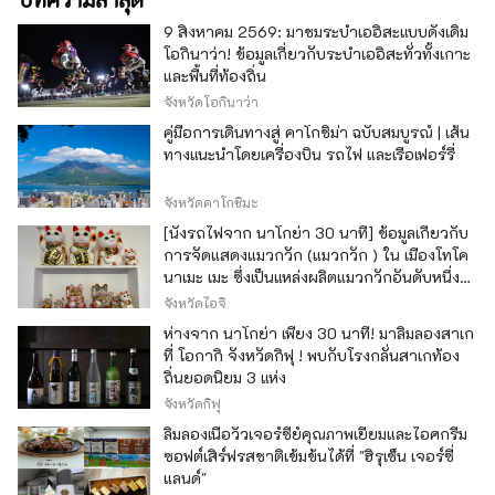
9 สิงหาคม 2569: มาชมระบำเออิสะแบบดั้งเดิม
โอกินาว่า! ข้อมูลเกี่ยวกับระบำเออิสะทั่วทั้งเกาะ
และพื้นที่ท้องถิ่น
จังหวัดโอกินาว่า
คู่มือการเดินทางสู่ คาโกชิม่า ฉบับสมบูรณ์ | เส้น
ทางแนะนำโดยเครื่องบิน รถไฟ และเรือเฟอร์รี่
จังหวัดคาโกชิมะ
[นั่งรถไฟจาก นาโกย่า 30 นาที] ข้อมูลเกี่ยวกับ
การจัดแสดงแมวกวัก (แมวกวัก ) ใน เมืองโทโค
นาเมะ เมะ ซึ่งเป็นแหล่งผลิตแมวกวักอันดับหนึ่ง
ของญี่ปุ่น
จังหวัดไอจิ
ห่างจาก นาโกย่า เพียง 30 นาที! มาลิ้มลองสาเก
ที่ โอกากิ จังหวัดกิฟุ ! พบกับโรงกลั่นสาเกท้อง
ถิ่นยอดนิยม 3 แห่ง
จังหวัดกิฟุ
ลิ้มลองเนื้อวัวเจอร์ซีย์คุณภาพเยี่ยมและไอศกรีม
ซอฟต์เสิร์ฟรสชาติเข้มข้นได้ที่ "ฮิรุเซ็น เจอร์ซี่
แลนด์"