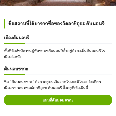
ชื่อสถานที่ได้มาจากชื่อของวัดอาชิอุระ คันนอนจิ
เมืองคันนอนจิ
พื้นที่ซึ่งสำนักงานผู้พิพากษาคันนอนจิตั้งอยู่ยังคงเป็นคันนอนจิโจ
เมืองโอทสึ
คันนอนซากะ
ชื่อ "คันนอนซากะ" ยังคงอยู่บนเนินลาดในเขตชิโยดะ โตเกียว
เนื่องจากคฤหาสน์อาชิอุระ คันนอนจิตั้งอยู่ที่เชิงเนินนี้
แผนที่คันนอนซากะ