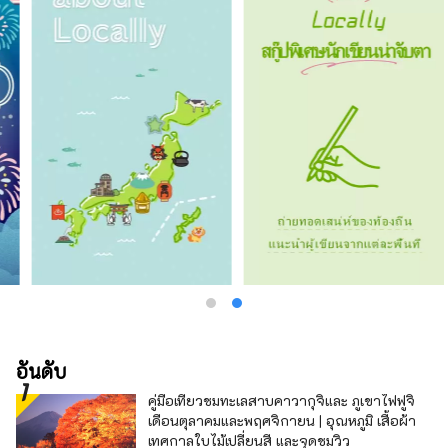
อันดับ
คู่มือเที่ยวชมทะเลสาบคาวากุจิและ ภูเขาไฟฟูจิ
เดือนตุลาคมและพฤศจิกายน | อุณหภูมิ เสื้อผ้า
เทศกาลใบไม้เปลี่ยนสี และจุดชมวิว