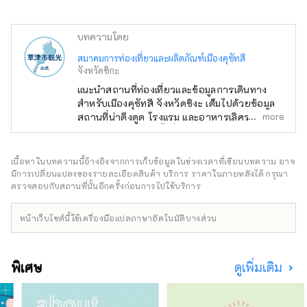
บทความโดย
สมาคมการท่องเที่ยวและผลิตภัณฑ์เมืองคุซัทสึ
จังหวัดชิกะ
แนะนำสถานที่ท่องเที่ยวและข้อมูลการเดินทาง
สำหรับเมืองคุซัทสึ จังหวัดชิงะ เต็มไปด้วยข้อมูล
more
สถานที่น่าดึงดูด โรงแรม และอาหารเลิศรส เช่น มิ
ซูโนโมริ อุทยานพืชน้ำที่เต็มไปด้วยธรรมชาติ
พิพิธภัณฑ์ทะเลสาบบิวะ ศาลเจ้าทาจิกิและศาลเจ้า
ซันไดอันเก่าแก่ คุซัตสึจูกุ ฮอนจิน และสวนโรคุฮะ
เนื้อหาในบทความนี้อ้างอิงจากการเก็บข้อมูลในช่วงเวลาที่เขียนบทความ อาจ
ที่ทั้งครอบครัว สามารถเพลิดเพลินได้
มีการเปลี่ยนแปลงของรายละเอียดสินค้า บริการ ราคาในภายหลังได้ กรุณา
ตรวจสอบกับสถานที่นั้นอีกครั้งก่อนการไปใช้บริการ
หน้าเว็บไซต์นี้ใช้เครื่องมือแปลภาษาอัตโนมัติบางส่วน
พิเศษ
ดูเพิ่มเติม