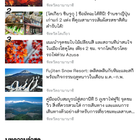
จังหวัดยามานาชิ
[โตเกียว ชินจูกุ ] ซื้อมัทฉะได้ที่นี่! ร้านชาญี่ปุ่น
เก่าแก่ 2 แห่ง ที่คุณสามารถสัมผัสรสชาติต้น
ตำรับได้!
จังหวัดโตเกียว
แนะนำจุดชมใบไม้เปลี่ยนสี และสถานที่น่าสนใจ
ในเมืองโฮคุโตะ เพียง 2 ชม. จากโตเกียวโดย
รถไฟด่วน Azusa
จังหวัดยามานาชิ
Fujiten Snow Resort: เพลิดเพลินกับหิมะและสกี
พร้อมกิจกรรมฤดูหนาวในเดือน ม.ค.–ก.พ.
จังหวัดยามานาชิ
คู่มือฉบับสมบูรณ์สู่สถานีที่ 5 ภูเขาไฟฟูจิ| จุดชม
วิว สิ่งที่ควรสวมใส่ การเดินทาง และแผนการ
เดินทางตัวอย่างสำหรับการเที่ยวชมทะเลสาบคา
วากุจิ
จังหวัดยามานาชิ
บทความล่าสุด