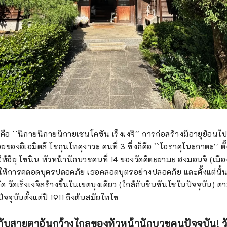
คือ ``นิกายนิกายนิกายเซนโคซัน เร็งเงจิ'' การก่อสร้างมีอายุย้อนไ
ยของอิเอมิตสึ โชกุนโทคุงาวะ คนที่ 3 ซึ่งก็คือ ``โอราคุโนะกาตะ'' ตั
ให้ฮิยุ โชนิน หัวหน้านักบวชคนที่ 14 ของวัดคิตะยามะ ฮงมอนจิ (เมือง
ห้การคลอดบุตรปลอดภัย เธอคลอดบุตรอย่างปลอดภัย และตั้งแต่นั้นม
ัด วัดเร็งเงจิสร้างขึ้นในเขตบุงเคียว (ใกล้กับชินซันโซในปัจจุบัน) ต
งปัจจุบันตั้งแต่ปี 1911 ถึงต้นสมัยไทโช
บสายตาอันกว้างไกลของหัวหน้านักบวชคนปัจจุบัน! วั