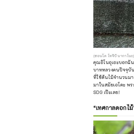
(ฮอนโด โทจิบิ นากาโนะ
คุณอิโนอุเอะบอกฉัน
บาทหลวงคนปัจจุบันได
ที่ใช้ต้นไม้จำนวนมา
มาในสมัยเอโดะ พระส
SDG เป๊ะเลย!
“เทศกาลดอกไม้” 