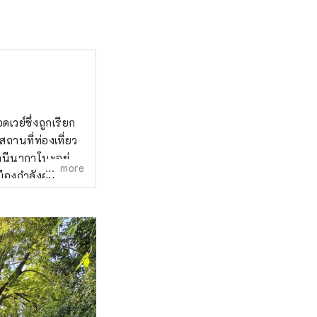
วย์ซึ่งถูกเรียก
ีสถานที่ท่องเที่ยว
านีนากาโนะอยู่
more
ืองกำลังอยู่
ึกคักซึ่งเต็มไป
ษณะของเมืองซึ่งมี