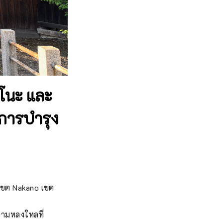
โนะ และ
นการบำรุง
o เขต Nakano เขต
วามหลงใหลที่