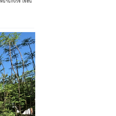
ัวหน้านักบวช โชฮัน