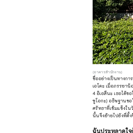
(อาคารสำนักงาน)
ชื่ออย่างเป็นทางการ
เอโดะ เมื่อภรรยาน้อ
4 อิเอสึนะ เธอได้ขอ
ซูโอกะ) อธิษฐานขอใ
ศรัทธาที่เข้มแข็งในว
นั้นจึงย้ายไปยังที่ตั้
ฉันประหลาดใจกั