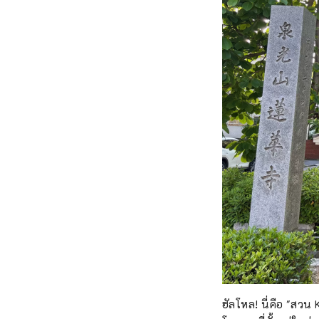
ฮัลโหล! นี่คือ "สวน