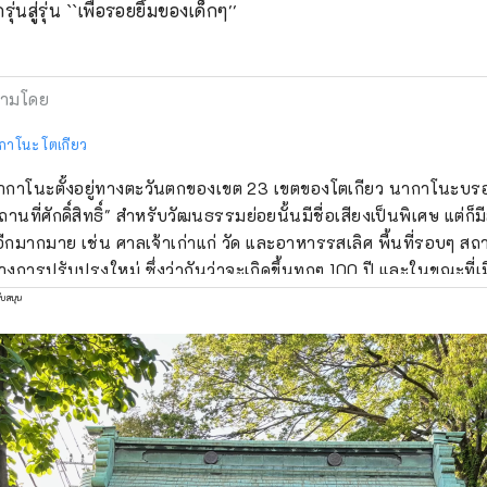
นสู่รุ่น ``เพื่อรอยยิ้มของเด็กๆ''
ามโดย
กาโนะ โตเกียว
กาโนะตั้งอยู่ทางตะวันตกของเขต 23 เขตของโตเกียว นากาโนะบรอดเ
ถานที่ศักดิ์สิทธิ์" สำหรับวัฒนธรรมย่อยนั้นมีชื่อเสียงเป็นพิเศษ แต่ก็ม
 อีกมากมาย เช่น ศาลเจ้าเก่าแก่ วัด และอาหารรสเลิศ พื้นที่รอบๆ สถ
างการปรับปรุงใหม่ ซึ่งว่ากันว่าจะเกิดขึ้นทุกๆ 100 ปี และในขณะที่เม
างการเปลี่ยนแปลง เมืองนากาโนะก็มีหลายแง่มุม เช่น ถนนช้อปปิ้งที่ค
ับสนุน
นุษยชาติสมัยเก่า ความหลากหลายของเมืองนี้ยังเชื่อมโยงกับคุณลัก
ากรประมาณ 17,000 คนจากประมาณ 120 ประเทศ