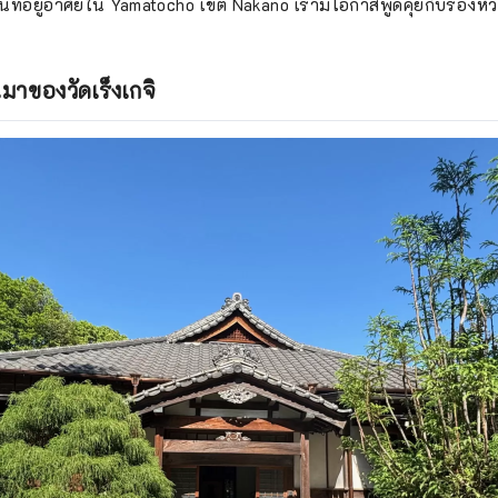
่านที่อยู่อาศัยใน Yamatocho เขต Nakano เรามีโอกาสพูดคุยกับรองห
มาของวัดเร็งเกจิ