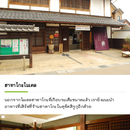
ฮาทาโกะโมเดล
นอกจากโมเดลฮาตาโกะที่เกือบจะเต็มขนาดแล้ว เรายังแนะนำ
อาหารที่เสิร์ฟที่ร้านฮาตาโกะในคุซัตสึจูกุอีกด้วย