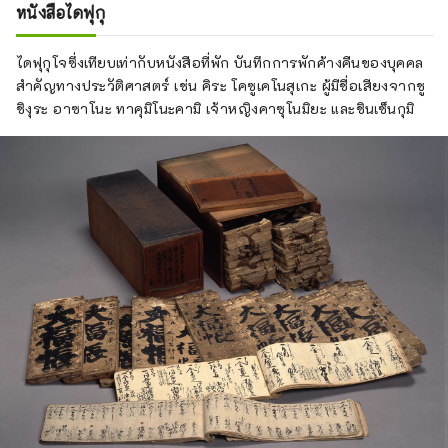
หนังสือไดฟุกุ
ไดฟุกุโจซึ่งเทียบเท่ากับหนังสือที่พัก บันทึกการพักค้างคืนของบุคคล
สำคัญทางประวัติศาสตร์ เช่น คิระ โคซูเคโนสุเกะ ผู้มีชื่อเสียงจากชู
ชิงุระ อาซาโนะ ทาคุมิโนะคามิ เจ้าหญิงคาซุโนมิยะ และชินเซ็นกุมิ