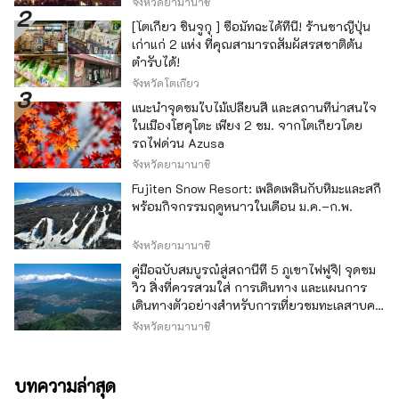
จังหวัดยามานาชิ
[โตเกียว ชินจูกุ ] ซื้อมัทฉะได้ที่นี่! ร้านชาญี่ปุ่น
เก่าแก่ 2 แห่ง ที่คุณสามารถสัมผัสรสชาติต้น
ตำรับได้!
จังหวัดโตเกียว
แนะนำจุดชมใบไม้เปลี่ยนสี และสถานที่น่าสนใจ
ในเมืองโฮคุโตะ เพียง 2 ชม. จากโตเกียวโดย
รถไฟด่วน Azusa
จังหวัดยามานาชิ
Fujiten Snow Resort: เพลิดเพลินกับหิมะและสกี
พร้อมกิจกรรมฤดูหนาวในเดือน ม.ค.–ก.พ.
จังหวัดยามานาชิ
คู่มือฉบับสมบูรณ์สู่สถานีที่ 5 ภูเขาไฟฟูจิ| จุดชม
วิว สิ่งที่ควรสวมใส่ การเดินทาง และแผนการ
เดินทางตัวอย่างสำหรับการเที่ยวชมทะเลสาบคา
วากุจิ
จังหวัดยามานาชิ
บทความล่าสุด