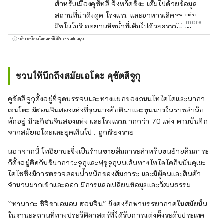
สำหรับเมืองคุซัทสึ จังหวัดชิงะ เต็มไปด้วยข้อมูล
สถานที่น่าดึงดูด โรงแรม และอาหารเลิศรส เช่น
more
มิซูโนโมริ อุทยานพืชน้ำที่เต็มไปด้วยธรรมชาติ
พิพิธภัณฑ์ทะเลสาบบิวะ ศาลเจ้าทาจิกิและศาล
บริการนี้รวมโฆษณาที่ได้รับการสนับสนุน
เจ้าซันไดอันเก่าแก่ คุซัตสึจูกุ ฮอนจิน และสวนโร
คุฮะที่ทั้งครอบครัว สามารถเพลิดเพลินได้
ชวนให้นึกถึงสมัยเอโดะ คุซัตสึจูกุ
คูซัตสึจูกุตั้งอยู่ที่จุดบรรจบและทางแยกของถนนโทไคโดและนากา
เซนโดะ มีฮอนจินสองแห่งที่ขุนนางศักดินาและขุนนางในราชสำนัก
พักอยู่ มีวะกิฮนจินสองแห่ง และโรงแรมมากกว่า 70 แห่ง ตามบันทึก
จากสมัยเอโดะและยุคเท็นโป . ถูกเรียงราย
นอกจากนี้ โทอิยาบะซึ่งเป็นร้านขายสัมภาระสำหรับขนย้ายสัมภาระ
ก็ตั้งอยู่ติดกับชินากาวะจูกุและฟุชูจูกุบนเส้นทางโทไคโดกับนันคุเมะ
ไคโชซึ่งมีการตรวจสอบน้ำหนักของสัมภาระ และมีผู้คนและสินค้า
จำนวนมากเข้าและออก มีการแลกเปลี่ยนข้อมูลและวัฒนธรรม
``ทานากะ ชิจิซาเอมอน ฮอนจิน'' ยังคงรักษาบรรยากาศในสมัยนั้น
ในฐานะสถานที่ทางประวัติศาสตร์ที่ได้รับการแต่งตั้งระดับประเทศ