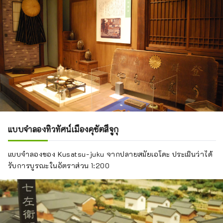
แบบจำลองทิวทัศน์เมืองคุซัตสึจูกุ
แบบจำลองของ Kusatsu-juku จากปลายสมัยเอโดะ ประเมินว่าได้
รับการบูรณะในอัตราส่วน 1:200