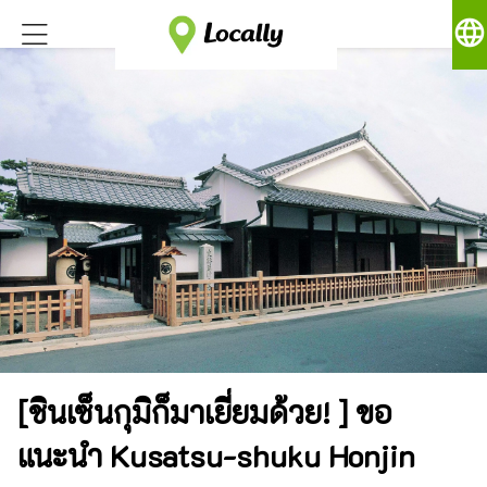
language
[ชินเซ็นกุมิก็มาเยี่ยมด้วย! ] ขอ
แนะนำ Kusatsu-shuku Honjin