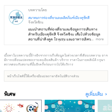
บทความโดย
สมาคมการท่องเที่ยวและผลิตภัณฑ์เมืองคุซัทสึ
จังหวัดชิกะ
แนะนำสถานที่ท่องเที่ยวและข้อมูลการเดินทาง
สำหรับเมืองคุซัทสึ จังหวัดชิงะ เต็มไปด้วยข้อมูล
more
สถานที่น่าดึงดูด โรงแรม และอาหารเลิศรส เช่น มิ
ซูโนโมริ อุทยานพืชน้ำที่เต็มไปด้วยธรรมชาติ
พิพิธภัณฑ์ทะเลสาบบิวะ ศาลเจ้าทาจิกิและศาลเจ้า
ซันไดอันเก่าแก่ คุซัตสึจูกุ ฮอนจิน และสวนโรคุฮะ
เนื้อหาในบทความนี้อ้างอิงจากการเก็บข้อมูลในช่วงเวลาที่เขียนบทความ อาจ
ที่ทั้งครอบครัว สามารถเพลิดเพลินได้
มีการเปลี่ยนแปลงของรายละเอียดสินค้า บริการ ราคาในภายหลังได้ กรุณา
ตรวจสอบกับสถานที่นั้นอีกครั้งก่อนการไปใช้บริการ
หน้าเว็บไซต์นี้ใช้เครื่องมือแปลภาษาอัตโนมัติบางส่วน
พิเศษ
ดูเพิ่มเติม