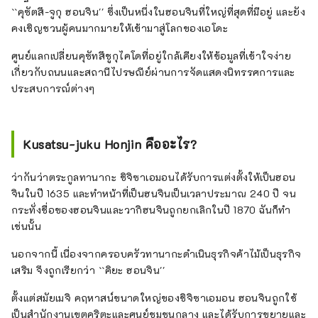
``คุซัตสึ-จูกุ ฮอนจิน'' ซึ่งเป็นหนึ่งในฮอนจินที่ใหญ่ที่สุดที่มีอยู่ และยัง
คงเชิญชวนผู้คนมากมายให้เข้ามาสู่โลกของเอโดะ
ศูนย์แลกเปลี่ยนคุซัทสึชูกุไคโดที่อยู่ใกล้เคียงให้ข้อมูลที่เข้าใจง่าย
เกี่ยวกับถนนและสถานีไปรษณีย์ผ่านการจัดแสดงนิทรรศการและ
ประสบการณ์ต่างๆ
Kusatsu-juku Honjin คืออะไร?
ว่ากันว่าตระกูลทานากะ ชิจิซาเอมอนได้รับการแต่งตั้งให้เป็นฮอน
จินในปี 1635 และทำหน้าที่เป็นฮนจินเป็นเวลาประมาณ 240 ปี จน
กระทั่งชื่อของฮอนจินและวากิฮนจินถูกยกเลิกในปี 1870 ฉันก็ทำ
เช่นนั้น
นอกจากนี้ เนื่องจากครอบครัวทานากะดำเนินธุรกิจค้าไม้เป็นธุรกิจ
เสริม จึงถูกเรียกว่า ``คิยะ ฮอนจิน''
ตั้งแต่สมัยเมจิ คฤหาสน์ขนาดใหญ่ของชิจิซาเอมอน ฮอนจินถูกใช้
เป็นสำนักงานเขตคุริตะและศูนย์ชุมชนกลาง และได้รับการขยายและ