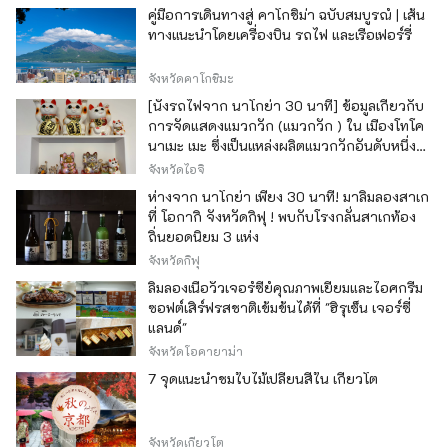
คู่มือการเดินทางสู่ คาโกชิม่า ฉบับสมบูรณ์ | เส้น
ทางแนะนำโดยเครื่องบิน รถไฟ และเรือเฟอร์รี่
จังหวัดคาโกชิมะ
[นั่งรถไฟจาก นาโกย่า 30 นาที] ข้อมูลเกี่ยวกับ
การจัดแสดงแมวกวัก (แมวกวัก ) ใน เมืองโทโค
นาเมะ เมะ ซึ่งเป็นแหล่งผลิตแมวกวักอันดับหนึ่ง
ของญี่ปุ่น
จังหวัดไอจิ
ห่างจาก นาโกย่า เพียง 30 นาที! มาลิ้มลองสาเก
ที่ โอกากิ จังหวัดกิฟุ ! พบกับโรงกลั่นสาเกท้อง
ถิ่นยอดนิยม 3 แห่ง
จังหวัดกิฟุ
ลิ้มลองเนื้อวัวเจอร์ซีย์คุณภาพเยี่ยมและไอศกรีม
ซอฟต์เสิร์ฟรสชาติเข้มข้นได้ที่ "ฮิรุเซ็น เจอร์ซี่
แลนด์"
จังหวัดโอคายาม่า
7 จุดแนะนำชมใบไม้เปลี่ยนสีใน เกียวโต
จังหวัดเกียวโต