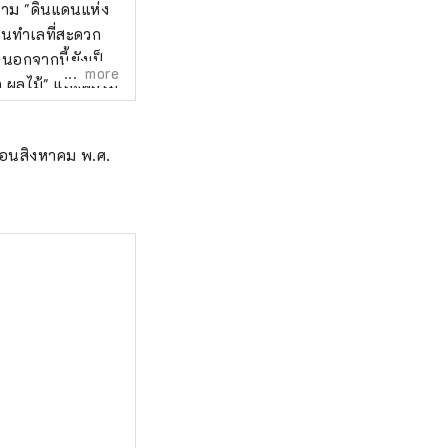
นนาม "ดินแดนแห่ง
ในทำเลที่สะดวก
 นอกจากนี้ยังเป็น
more
แง่ของความหวาน
งุ่นมัสกัต และ
ดือนสิงหาคม พ.ศ.
งดังที่สุดของ
ตร์ วัฒนธรรม และ