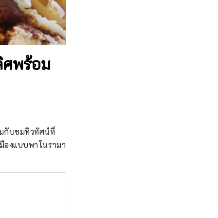
ิศพร้อม
ับชมทิวทัศน์ที่
์เมืองแบบพาโนรามา 