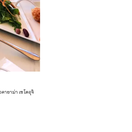
อคายาม่า เซโตอุจิ