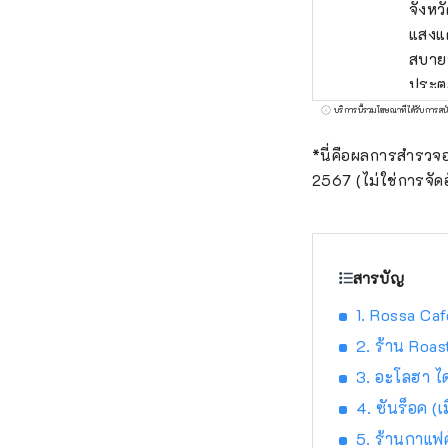
จังหว
แสงแด
สบายร
ประตูสู่ชิโกกุผ่
ที่ได
บริการนี้รวมโฆษณาที่ได้รับการสน
กลิ่น
*นี่คือผลการสำรวจอ
องุ่นพิโอเน่! โอคายามะยังเป็นที่ตั้งของ
2567 (ไม่ใช่การจัดอ
Castl
ญี่ปุ
ศิลปะ
สารบัญ
1. Rossa Caf
2. ร้าน Roast
3. อะโลฮา ได
4. ซันร็อค (
5. ร้านกาแฟค