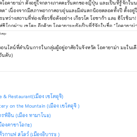
ัดโอคายาม่า ตั้งอยู่ใจกลางภาคตะวันตกของญี่ปุ่น และเป็นที่รู้จักใ
ด" เนื่องจากมีสภาพอากาศอบอุ่นและมีฝนตกน้อยตลอดทั้งปี ตั้งอยู่
ะหว่างสถานที่ท่องเที่ยวชื่อดังอย่าง เกียวโต โอซาก้า และ ฮิโรชิมา!
าน เซโตะ อีกด้วย โอคายามะยังเป็นที่รู้จักในชื่อ "โอคายาม่า ผลไม้" และผลไม้
้รับแสงแดดในสภาพอากาศอบอุ่นของ เซโตอุจิ จะมีคุณภาพสูงสุดใน
ับสนุน
 และรสชาติ คุณสามารถเพลิดเพลินกับผลไม้ตามฤดูกาล เช่น พีชขาว อ
อนไลน์ที่ดำเนินการในกลุ่มผู้อยู่อาศัยในจังหวัด โอคายาม่า มะในเ
สถานที่ท่องเที่ยวระดับโลกมากมาย เช่น Okayama
ันดับ)
e [ปราสาท] Okayama Korakuen Garden [สวน] หนึ่งในสามสวนที่โด่
่น และ Kurashiki Bikan Historical Quarter [ย่าน] ซึ่งมีประวัติศาส
อันอุดมสมบูรณ์!
e & Restaurant(เมือง เซโตอุจิ)
ery on the Mountain (เมือง เซโตอุจิ )
รฟ์อิน (เมือง ทามาโนะ)
เมืองคาซาโอกะ)
ั่วกาแฟ สโลว์ (เมืองอิบาระ )