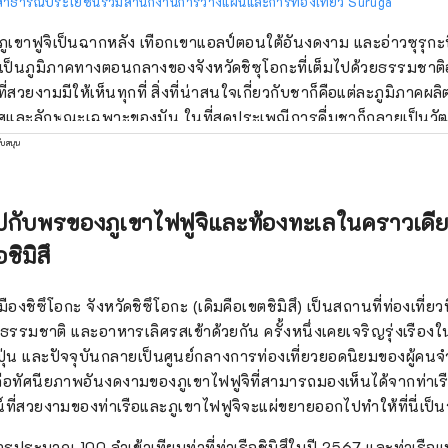
ธิสาธารณประโยชน์รวมสำนักงานการวางแผนและการท่องเที่ยว Suruga
ภูเขาฟูจิเป็นฉากหลัง เทือกเขาแอลป์ตอนใต้อันงดงาม และอ่าวซุรุกะที่ล
ะเป็นภูมิภาคทางตอนกลางของจังหวัดชิซุโอกะที่เต็มไปด้วยธรรมชาติ
ที่สวยงามมีให้เห็นทุกที่ สิ่งที่น่าสนใจเกี่ยวกับชาก็คือแต่ละภูมิภา
ศและลักษณะเฉพาะของมัน ในที่สุดประเพณีการดื่มชาก็กลายเป็น
uga'' และหยั่งรากลึกในชีวิตประจำวัน ความอยากรู้อยากเห็นทาง
ับสนุน
้นโดย ``พื้นที่ชา'' อันเป็นเอกลักษณ์ของแต่ละภูมิภาค และทิวทัศน์ขอ
้างความบันเทิงให้กับจิตวิญญาณของคุณ พื้นที่แห่งนี้ตั้งอยู่ระหว่างโตเกียวและนา
 และเข้าถึงได้ง่ายมาก โดยใช้เวลาประมาณ 1 ชั่วโมงโดยชินคันเซ็
ปกับพรของภูเขาไฟฟูจิและท้องทะเลในคราวเดียว
มง 40 นาทีจากโอซาก้า ทำให้สามารถเยี่ยมชมพื้นที่นี้ร่วมกับเมืองใหญ่
อชิมิสึ
กนี้ยังมีท่าเรือ Mt. Fuji Shimizu หนึ่งในท่าเรือสำราญชั้นนำของญ
uji Shizuoka ทำให้สะดวกต่อการเข้าถึงจากทั่วประเทศ 【เที่ยวชม
ในเมืองชิซึโอกะ จังหวัดชิซึโอกะ (เดิมคือเขตชิมิสึ) เป็นสถานที่ท่องเที่ยวท
องเที่ยวแบบผจญภัยที่จะพาคุณไปรอบๆ ภูมิภาคที่ผลิตชาโดยใช้จัก
ธรรมชาติ และอาหารเลิศรสเข้าด้วยกัน ครั้งหนึ่งเคยเจริญรุ่งเรือง
่งแวดล้อมต่ำแล้ว คุณยังสามารถเพลิดเพลินกับชาเขียวพร้อมสัมผัสบ
่ปุ่น และปัจจุบันกลายเป็นศูนย์กลางการท่องเที่ยวยอดนิยมของผู้คน
กลจากความเร่งรีบและคึกคักของเมือง และเรียนรู้เกี่ยวกับมารยาทใ
ิสึคือทัศนียภาพอันงดงามของภูเขาไฟฟูจิที่สามารถมองเห็นได้จากท่าเ
ณ์ชงชาพร้อมชมสระน้ำในสวนญี่ปุ่นโบราณ คุณยังสามารถเรียนรู้เกี
์ที่สวยงามของท่าเรือและภูเขาไฟฟูจิจะแผ่ขยายออกไปทำให้ที่นี่เป็
ผัส ท่าเรือชิมิสึซึ่งเจริญรุ่งเรืองจากการส่งออกชาว่ากันว่าเป็นท่าเรือ
ทิวทัศน์ภูเขาไฟฟูจิที่ดีที่สุดจากอ่าวซุรุกะ และนอกจากจะมีเรือสำ
รประมาณ 100 ลำเข้าเทียบท่าที่ท่าเรือชิมิสึในปี 2567 และท่าเรือแห่