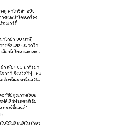
างสู่ คาโกชิม่า ฉบับ
นทางแนะนำโดยเครื่อง
ือเฟอร์รี่
ะ
 นาโกย่า 30 นาที]
กับการจัดแสดงแมวกวัก
 เมืองโทโคนาเมะ เมะ
ลิตแมวกวักอันดับหนึ่ง
่า เพียง 30 นาที! มา
 โอกากิ จังหวัดกิฟุ ! พบ
เกท้องถิ่นยอดนิยม 3
วเจอร์ซีย์คุณภาพเยี่ยม
ฟต์เสิร์ฟรสชาติเข้ม
ซ็น เจอร์ซี่แลนด์"
่า
บไม้เปลี่ยนสีใน เกียว