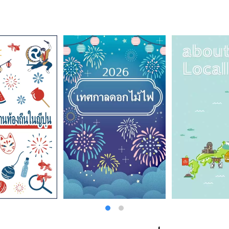
มต่ำแล้ว คุณยังสามารถเพลิดเพลินกับชาเขียวพร้อมสัมผัสบรรยากาศในสถานที่ห
คึกคักของเมือง และเรียนรู้เกี่ยวกับมารยาทในพิธีชงชา และอุปกรณ์ชงชาพร้อมช
คุณยังสามารถเรียนรู้เกี่ยวกับมันได้ด้วยการสัมผัส ท่าเรือชิมิสึซึ่งเจริญรุ่งเรือง
นท่าเรือที่ดีที่สุดในโลกพร้อมทิวทัศน์ภูเขาไฟฟูจิที่ดีที่สุดจากอ่าวซุรุกะ และนอก
ี่ยมชมแล้ว ที่นี่ยังเป็นสถานที่ที่ คุณสามารถเพลิดเพลินกับกีฬาทางน้ำ เช่น การแ
ำทะเล นอกจากนี้ อ่าวซุรุกะยังเป็นพื้นที่ตกปลาตามธรรมชาติโดยมีน้ำจากภูเขาไฟฟ
นร่องลึกมหาสมุทรลึกที่เหมาะสำหรับการเพาะพันธุ์ปลาและสัตว์มีเปลือก คุณสามา
่นสดๆ เช่น ปลาแมคเคอเรล ปลาโบนิโต ปลาไวท์เบท ปลาทรายแดง และกุ้งเชอร์รี่ที
ญี่ปุ่นเท่านั้น [ไมซ์] ไม่เพียงแต่เหมาะสำหรับการท่องเที่ยวเท่านั้น แต่ยังเหมาะสำห
ามุ่งมั่นที่จะบรรลุถึงสี่รูปแบบ: ``ไมซ์รีสอร์ท'' ที่จุดชมวิว ``ไมซ์ในเมือง'' ที่โรง
 ที่ศูนย์การประชุม และ ``งานแสดงสินค้า/นิทรรศการ'' ที่ ห้องนิทรรศการที่ใหญ่ที่ส
ำแนะนำตามคำขอของคุณ โดยเฉพาะ "Resort MICE" ที่สามารถมองเห็นวิวภูเขาไฟ
ิธีมอบรางวัล มีสถานที่เฉพาะที่เกี่ยวข้องกับภูเขาไฟฟูจิหลายแห่ง เช่น ``เรือส่วนต
น์ของภูเขาไฟฟูจิ'' ทัวร์และการทัศนศึกษารวมถึง ``อุตสาหกรรมที่เกี่ยวข้องกับชา''
โอกะ `` อ่าว Suruga ที่ลึกที่สุดในญี่ปุ่น'' และ ``กิจกรรมเกี่ยวกับภูเขาไฟฟูจิ'' แน
ุนคุณด้วยการให้คำปรึกษาและแนะนำสถานที่ท่องเที่ยวและจัดทำแผ่นพับท่องเที่ย