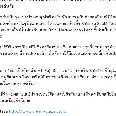
ว ที่นี่ยังเป็นสถานที่ที่ คุณสามารถเพลิดเพลินกับกีฬาทางน้ำ เช่น ก
ศเช่นกัน
รเล่นน้ำทะเล นอกจากนี้ อ่าวซุรุกะยังเป็นพื้นที่ตกปลาตามธรรมชา
า ซึ่งเป็นจุดแนะนำรอบๆ ท่าเรือ เป็นห้างสรรพสินค้ายอดนิยมที่มีร้
ไฟฟูจิไหลลงมาเป็นแม่น้ำและเป็นร่องลึกมหาสมุทรลึกที่เหมาะสำหรั
นตร์ และอื่นๆ อีกมากมาย โดยเฉพาะอย่างยิ่ง Shimizu Sushi Yok
ะสัตว์มีเปลือก คุณสามารถเพลิดเพลินกับปลาท้องถิ่นสดๆ เช่น ปล
ทะเลสดใหม่ในท้องถิ่น และ Chibi Maruko-chan Land ขี้เล่นเป็นสถา
ต ปลาไวท์เบท ปลาทรายแดง และกุ้งเชอร์รี่ที่จับได้เฉพาะในอ่าวซุรุกะ
ด้
] ไม่เพียงแต่เหมาะสำหรับการท่องเที่ยวเท่านั้น แต่ยังเหมาะสำหรับก
รามุ่งมั่นที่จะบรรลุถึงสี่รูปแบบ: ``ไมซ์รีสอร์ท'' ที่จุดชมวิว ``ไมซ์ใน
าชิมิสึ คาวากิโนะอิจิ ซึ่งอยู่ติดกับท่าเรือ คุณสามารถลิ้มรสปลาทูน
อง ``ไมซ์ขนาดใหญ่'' ที่ศูนย์การประชุม และ ``งานแสดงสินค้า/นิทรร
ทะเลสดๆ ที่ชาวประมงท้องถิ่นจัดหาให้ถือเป็นแหล่งท่องเที่ยวอันเ
ศการที่ใหญ่ที่สุดในเมืองท้องถิ่น เราจะให้คำแนะนำตามคำขอของค
rt MICE" ที่สามารถมองเห็นวิวภูเขาไฟฟูจิได้จึงแนะนำให้ใช้ในพิธ
พาะที่เกี่ยวข้องกับภูเขาไฟฟูจิหลายแห่ง เช่น ``เรือส่วนตัว'' และ ``ส
าร "ล่องเรือที่ท่าเรือ Mt. Fuji Shimizu" จากท่าเรือ Shimizu ซึ่ง
ไฟฟูจิ'' ทัวร์และการทัศนศึกษารวมถึง ``อุตสาหกรรมที่เกี่ยวข้องกับช
ไฟฟูจิและท่าเรือจากเรือได้ การล่องเรือรอบท่าเรือและอ่าว Suruga นี้
กษณ์ของชิซูโอกะ `` อ่าว Suruga ที่ลึกที่สุดในญี่ปุ่น'' และ ``กิจกรรม
นช่วงฤดูท่องเที่ยว
' แนะนำ นอกจากนี้เรายังสนับสนุนคุณด้วยการให้คำปรึกษาและแนะน
นที่ที่ผสมผสานเสน่ห์ทางประวัติศาสตร์เข้ากับสถานที่ท่องเที่ยวสมัยใหม่ 
วและจัดทำแผ่นพับท่องเที่ยว
ยวชมเมืองชิซุโอกะ
Plaza
http://www.dream-plaza.co.jp