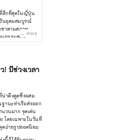
ึกที่สุดในญี่ปุ่น
อันอุดมสมบูรณ์
คผลิตชาตามสภาพ
more
วัฒนธรรมของ
ปัญญาของคุณจะถูก
งไร่ชาและชาที่ดี
น และประมาณ 1
! มีช่วงเวลา
อื่นๆ ได้
ี่ปุ่น และสนามบิน
สถานที่】 นอกจาก
ี่น่าดึงดูดซึ่งผสม
รยานที่มีผลกระทบ
ในฐานะท่าเรือส่งออก
รรยากาศในสถานที่
จำนวนมาก จุดเด่น
นพิธีชงชา และ
รือ โดยเฉพาะในวันที่
่ยวกับมันได้ด้วย
นจุดถ่ายรูปยอดนิยม
ที่ดีที่สุดในโลก
ราญหลายลำมาเยี่ยม
งนี้ก็ได้รับความ