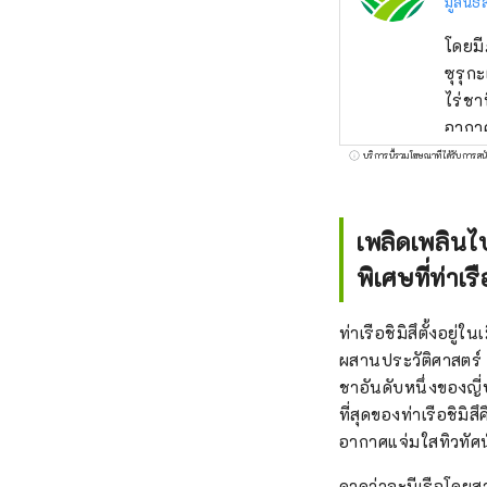
มูลนิ
โดยมี
ซุรุก
ไร่ชา
อากา
``Sur
บริการนี้รวมโฆษณาที่ได้รับการสน
กระตุ
ที่สุดจะสร
โกย่า
เพลิดเพลินไ
ชั่วโ
พิเศษที่ท่าเรื
นอกจา
Mt. F
ท่าเรือชิมิสึตั้งอยู่
การท่
ผสานประวัติศาสตร์ 
ต่อสิ
ชาอันดับหนึ่งของญี
ห่างไ
ที่สุดของท่าเรือชิม
อุปกร
อากาศแจ่มใสทิวทัศน
การสัม
พร้อม
คาดว่าจะมีเรือโดยสา