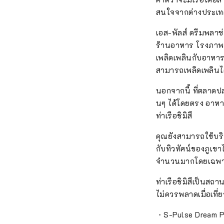
ชมแล้
สนใจจากต่างประเท
และกา
เอส-พัลส์ ดรีมพลาซ่
ภูเขา
ร้านอาหาร โรงภาพย
ปลาแล
เพลิดเพลินกับอาหาร
โบนิโ
สามารถเพลิดเพลินไ
[ไมซ์
ด้วย เ
นอกจากนี้ ที่ตลาดปล
ในเมื
นๆ ได้โดยตรง อาหาร
นิทรร
ท่าเรือชิมิสึ
"Reso
ที่เฉ
คุณยังสามารถใช้บริก
ภูเขา
กับทิวทัศน์ของภูเขา
เอกลั
จำนวนมากโดยเฉพาะใ
ฟูจิ'
ท่าเรือชิมิสึเป็นสถา
เที่ย
ไม่ควรพลาดเมื่อเที่
・S-Pulse Dream 