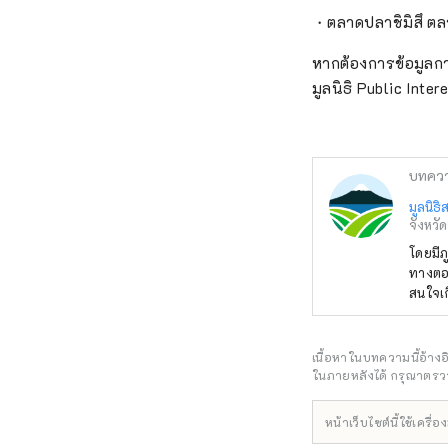
・ตลาดปลาชิมิสึ ตล
หากต้องการข้อมูลกา
มูลนิธิ Public Inte
บทคว
มูลนิธ
จังหวัด
โดยมีภ
ทางตอน
สนใจเก
ชาก็กล
ของคุณ
จะสร้างความบันเ
เนื้อหาในบทความนี้อ้าง
มาก โด
ในภายหลังได้ กรุณาตรวจ
เยี่ยมช
ของญี่
หน้าเว็บไซต์นี้ใช้เคร
นอกจาก