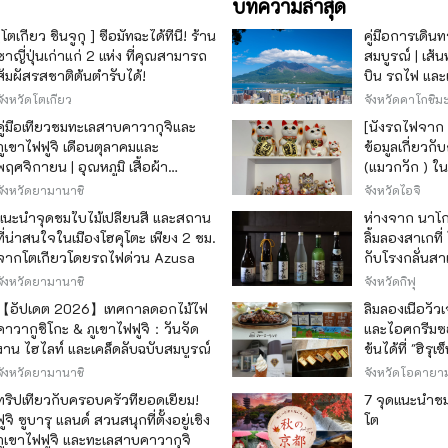
บทความล่าสุด
[โตเกียว ชินจูกุ ] ซื้อมัทฉะได้ที่นี่! ร้าน
คู่มือการเดินท
ชาญี่ปุ่นเก่าแก่ 2 แห่ง ที่คุณสามารถ
สมบูรณ์ | เส้
สัมผัสรสชาติต้นตำรับได้!
บิน รถไฟ และเร
จังหวัดโตเกียว
จังหวัดคาโกชิม
คู่มือเที่ยวชมทะเลสาบคาวากุจิและ
[นั่งรถไฟจาก
ภูเขาไฟฟูจิ เดือนตุลาคมและ
ข้อมูลเกี่ยว
พฤศจิกายน | อุณหภูมิ เสื้อผ้า
(แมวกวัก ) ใน
เทศกาลใบไม้เปลี่ยนสี และจุดชมวิว
ซึ่งเป็นแหล่งผ
จังหวัดยามานาชิ
จังหวัดไอจิ
ของญี่ปุ่น
แนะนำจุดชมใบไม้เปลี่ยนสี และสถาน
ห่างจาก นาโกย
ที่น่าสนใจในเมืองโฮคุโตะ เพียง 2 ชม.
ลิ้มลองสาเกที่
จากโตเกียวโดยรถไฟด่วน Azusa
กับโรงกลั่นสา
แห่ง
จังหวัดยามานาชิ
จังหวัดกิฟุ
【อัปเดต 2026】เทศกาลดอกไม้ไฟ
ลิ้มลองเนื้อวั
คาวากูชิโกะ & ภูเขาไฟฟูจิ：วันจัด
และไอศกรีมซอ
งาน ไฮไลท์ และเคล็ดลับฉบับสมบูรณ์
ข้นได้ที่ "ฮิรุเ
จังหวัดยามานาชิ
จังหวัดโอคายาม
ทริปเที่ยวกับครอบครัวที่ยอดเยี่ยม!
7 จุดแนะนำชมใ
ฟูจิ ซูบารุ แลนด์ สวนสนุกที่ตั้งอยู่เชิง
โต
ภูเขาไฟฟูจิ และทะเลสาบคาวากุจิ