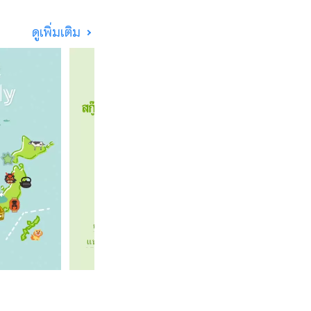
่างไกลจากความเร่ง
มสระน้ำในสวนญี่ปุ่น
ดูเพิ่มเติม
จากการส่งออกชาว่ากัน
จากจะมีเรือสำราญหลาย
ล่นเรือยอชท์ และการ
ูจิไหลลงมาเป็นแม่น้ำ
รถเพลิดเพลินกับปลา
่จับได้เฉพาะในอ่าวซุ
รับการจัดงานไมซ์อีก
แรมในเมือง ``ไมซ์ขนาด
ุดในเมืองท้องถิ่น เรา
ฟูจิได้จึงแนะนำให้
ัว'' และ ``สวนพร้อม
 อันเป็นเอกลักษณ์
ะนำ นอกจากนี้เรายัง
ว