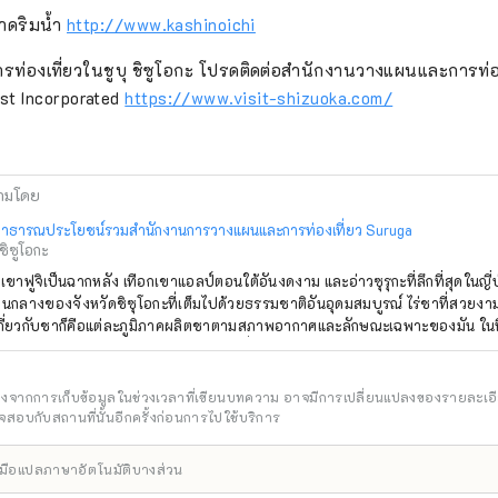
าดริมน้ำ
http://www.kashinoichi
รท่องเที่ยวในชูบุ ชิซูโอกะ โปรดติดต่อสำนักงานวางแผนและการท่อ
rest Incorporated
https://www.visit-shizuoka.com/
ามโดย
ิสาธารณประโยชน์รวมสำนักงานการวางแผนและการท่องเที่ยว Suruga
ชิซูโอกะ
ูเขาฟูจิเป็นฉากหลัง เทือกเขาแอลป์ตอนใต้อันงดงาม และอ่าวซุรุกะที่ลึกที่สุดในญี่ปุ
กลางของจังหวัดชิซุโอกะที่เต็มไปด้วยธรรมชาติอันอุดมสมบูรณ์ ไร่ชาที่สวยงามมีให้
ี่ยวกับชาก็คือแต่ละภูมิภาคผลิตชาตามสภาพอากาศและลักษณะเฉพาะของมัน ในที
ายเป็นวัฒนธรรมของ ``Suruga'' และหยั่งรากลึกในชีวิตประจำวัน ความอยากรู
จะถูกกระตุ้นโดย ``พื้นที่ชา'' อันเป็นเอกลักษณ์ของแต่ละภูมิภาค และทิวทัศน์ของไร
ทิงให้กับจิตวิญญาณของคุณ พื้นที่แห่งนี้ตั้งอยู่ระหว่างโตเกียวและนาโกย่า และเข้าถึงได้ง่าย
อิงจากการเก็บข้อมูลในช่วงเวลาที่เขียนบทความ อาจมีการเปลี่ยนแปลงของรายละเอ
ยใช้เวลาประมาณ 1 ชั่วโมงโดยชินคันเซ็น และประมาณ 1 ชั่วโมง 40 นาทีจากโอ
สอบกับสถานที่นั้นอีกครั้งก่อนการไปใช้บริการ
มพื้นที่นี้ร่วมกับเมืองใหญ่อื่นๆ ได้ นอกจากนี้ยังมีท่าเรือ Mt. Fuji Shimizu หนึ่งใ
ปุ่น และสนามบิน Mt. Fuji Shizuoka ทำให้สะดวกต่อการเข้าถึงจากทั่วประเทศ 【
ื่องมือแปลภาษาอัตโนมัติบางส่วน
การท่องเที่ยวแบบผจญภัยที่จะพาคุณไปรอบๆ ภูมิภาคที่ผลิตชาโดยใช้จักรยานที่