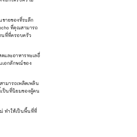
ารแล่นเรือยอชท์
ติโดยมีน้ำจาก
านขายของที่ระลึก
บการเพาะพันธุ์
ocho ที่คุณสามารถ
าแมคเคอเรล ปลา
นที่ที่ครอบครัว
ในญี่ปุ่นเท่านั้น
ารจัดงานไมซ์อีก
เมือง'' ที่โรงแรม
่าสดและอาหารทะเลอื่
ศการ'' ที่ ห้อง
ป็นเอกลักษณ์ของ
ุณ โดยเฉพาะ
ีมอบรางวัล มีสถาน
วนพร้อมทิวทัศน์ของ
คุณสามารถเพลิดเพลิน
า'' อันเป็น
เป็นที่นิยมของผู้คน
เกี่ยวกับภูเขาไฟ
ำสถานที่ท่อง
ทำให้เป็นพื้นที่ที่