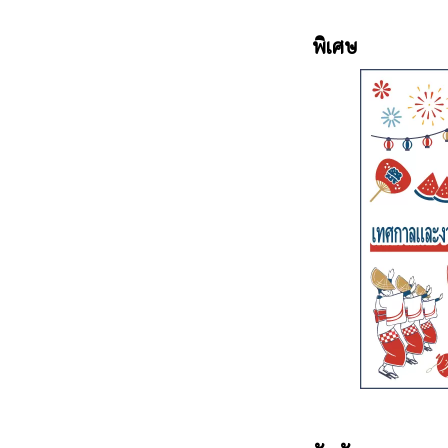
แวดล้อ
รีบและ
พิเศษ
โบราณ 
ว่าเป็
ลำมาเย
เล่นน้
และเป็
ท้องถิ
รุกะใน
ด้วย เร
ใหญ่''
จะให้ค
ใช้ในพ
ทิวทัศ
ของชิซู
สนับสน