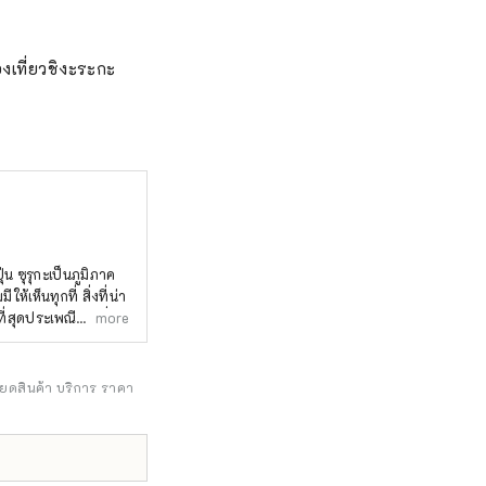
งเที่ยวชิงะระกะ
่น ซุรุกะเป็นภูมิภาค
เห็นทุกที่ สิ่งที่น่า
่สุดประเพณีการดื่ม
more
้อยากเห็นทางปัญญา
่ชาและชาที่ดีที่สุด
ียดสินค้า บริการ ราคา
ซาก้า ทำให้สามารถ
นท่าเรือสำราญชั้นนำ
เที่ยวชมสถานที่】
มีผลกระทบต่อสิ่ง