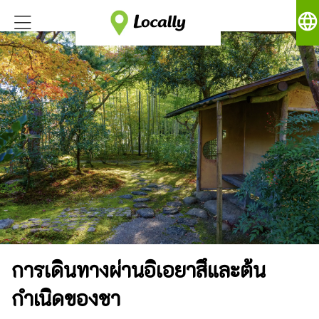
language
การเดินทางผ่านอิเอยาสึและต้น
กำเนิดของชา