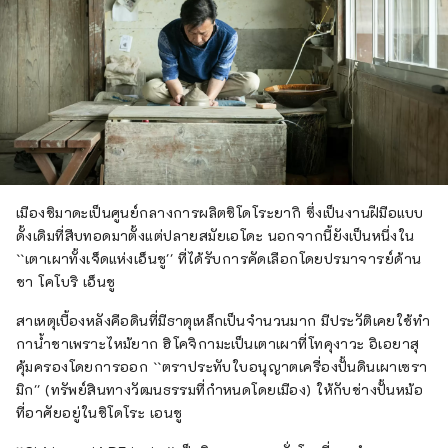
เมืองชิมาดะเป็นศูนย์กลางการผลิตชิโดโระยากิ ซึ่งเป็นงานฝีมือแบบ
ดั้งเดิมที่สืบทอดมาตั้งแต่ปลายสมัยเอโดะ นอกจากนี้ยังเป็นหนึ่งใน
``เตาเผาทั้งเจ็ดแห่งเอ็นชู'' ที่ได้รับการคัดเลือกโดยปรมาจารย์ด้าน
ชา โคโบริ เอ็นชู
สาเหตุเบื้องหลังคือดินที่มีธาตุเหล็กเป็นจำนวนมาก มีประวัติเคยใช้ทำ
กาน้ำชาเพราะไหม้ยาก ฮิโคจิกามะเป็นเตาเผาที่โทคุงาวะ อิเอยาสุ
คุ้มครองโดยการออก ``ตราประทับใบอนุญาตเครื่องปั้นดินเผาเซรา
มิก'' (ทรัพย์สินทางวัฒนธรรมที่กำหนดโดยเมือง) ให้กับช่างปั้นหม้อ
ที่อาศัยอยู่ในชิโดโระ เอนชู