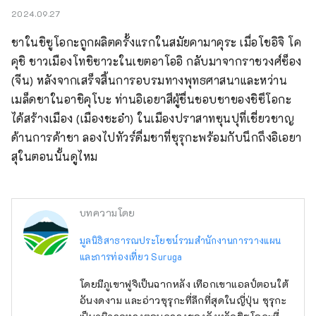
2024.09.27
ชาในชิซูโอกะถูกผลิตครั้งแรกในสมัยคามาคุระ เมื่อโชอิจิ โค
คุชิ ชาวเมืองโทชิซาวะในเขตอาโออิ กลับมาจากราชวงศ์ซ็อง 
(จีน) หลังจากเสร็จสิ้นการอบรมทางพุทธศาสนาและหว่าน
เมล็ดชาในอาชิคุโบะ ท่านอิเอยาสึผู้ชื่นชอบชาของชิซึโอกะ 
ได้สร้างเมือง (เมืองชะอำ) ในเมืองปราสาทซุนปุที่เชี่ยวชาญ
ด้านการค้าชา ลองไปทัวร์ดื่มชาที่ซุรุกะพร้อมกับนึกถึงอิเอยา
สุในตอนนั้นดูไหม
บทความโดย
มูลนิธิสาธารณประโยชน์รวมสำนักงานการวางแผน
และการท่องเที่ยว Suruga
โดยมีภูเขาฟูจิเป็นฉากหลัง เทือกเขาแอลป์ตอนใต้
อันงดงาม และอ่าวซุรุกะที่ลึกที่สุดในญี่ปุ่น ซุรุกะ