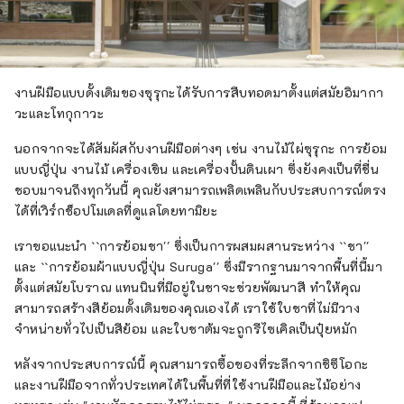
งานฝีมือแบบดั้งเดิมของซุรุกะได้รับการสืบทอดมาตั้งแต่สมัยอิมากา
วะและโทกุกาวะ
นอกจากจะได้สัมผัสกับงานฝีมือต่างๆ เช่น งานไม้ไผ่ซุรุกะ การย้อม
แบบญี่ปุ่น งานไม้ เครื่องเขิน และเครื่องปั้นดินเผา ซึ่งยังคงเป็นที่ชื่น
ชอบมาจนถึงทุกวันนี้ คุณยังสามารถเพลิดเพลินกับประสบการณ์ตรง
ได้ที่เวิร์กช็อปโมเดลที่ดูแลโดยทามิยะ
เราขอแนะนำ ``การย้อมชา'' ซึ่งเป็นการผสมผสานระหว่าง ``ชา''
และ ``การย้อมผ้าแบบญี่ปุ่น Suruga'' ซึ่งมีรากฐานมาจากพื้นที่นี้มา
ตั้งแต่สมัยโบราณ แทนนินที่มีอยู่ในชาจะช่วยพัฒนาสี ทำให้คุณ
สามารถสร้างสีย้อมดั้งเดิมของคุณเองได้ เราใช้ใบชาที่ไม่มีวาง
จำหน่ายทั่วไปเป็นสีย้อม และใบชาต้มจะถูกรีไซเคิลเป็นปุ๋ยหมัก
หลังจากประสบการณ์นี้ คุณสามารถซื้อของที่ระลึกจากชิซึโอกะ
และงานฝีมือจากทั่วประเทศได้ในพื้นที่ที่ใช้งานฝีมือและไม้อย่าง