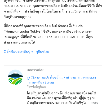
หรูหรา เช่น "งานหัตถกรรมไม้ไผ่ซุรุกะ" นอกจากนี้ ที่ร้านกาแฟ
"HACHI & MITSU" คุณสามารถเพลิดเพลินกับเครื่องดื่มออริจินัลที่ทำ
จากน้ำผึ้งจากฟาร์มผึ้งมุราโมโตะในมารุโกะ รวมถึงอาหารที่ทำจาก
วัตถุดิบตามฤดูกาล
นี่คือสถานที่ที่คุณสามารถเพลิดเพลินได้ตลอดทั้งวัน เช่น
``Homokintsuba Tokiya'' ซึ่งสืบทอดรสชาติของร้านอาหาร
Izumigaya ที่มีชื่อเสียง และ ``The COFFEE ROASTER'' ที่คุณ
สามารถผ่อนคลายได้
เวิร์คช็อปของซันปุ ทาคุมิยาโดะ
บทความโดย
มูลนิธิสาธารณประโยชน์รวมสำนักงานการวางแผนและ
การท่องเที่ยว Suruga
จังหวัดชิซูโอกะ
โดยมีภูเขาฟูจิเป็นฉากหลัง เทือกเขาแอลป์ตอนใต้
อันงดงาม และอ่าวซุรุกะที่ลึกที่สุดในญี่ปุ่น ซุรุกะ
more
เป็นภูมิภาคทางตอนกลางของจังหวัดชิซุโอกะที่