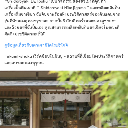
``Shidoroyaki DE Ipuku'' เป็นกิจกรรมสองชั่วโมงที่คุณทำ
เครื่องปั้นดินเผาที่ `` Shidoroyaki Hikojigama '' และเพลิดเพลินกับ
เครื่องดื่มชาเขียว ฉันจิบชาพร้อมฟังประวัติศาสตร์ของดินแดนจาก
รุ่นที่ห้าของคุณมารุยามะ จากนั้นจึงจิบอีกครั้งขณะมองดูชามชา
และถ้วยชาที่ฉันปั้นเอง คุณสามารถเพลิดเพลินกับชาเขียวในขณะที่
คิดถึงประวัติศาสตร์ได้
ดูข้อมูลเกี่ยวกับเตาเผาชิโดโระฮิโคจิ
Takumi-shuku เวิร์คช็อปในซันปุ ~สถานที่ที่เชื่อมโยงประวัติศาสตร์
และอนาคตของซุรุกะ~