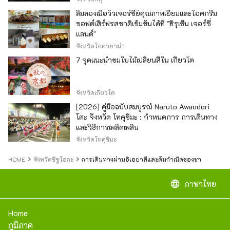
ลิ้มลองเนื้อวัวเจอร์ซีย์คุณภาพเยี่ยมและไอศกรีม
ซอฟต์เสิร์ฟรสชาติเข้มข้นได้ที่ "ฮิรุเซ็น เจอร์ซี่
แลนด์"
จังหวัดโอคายาม่า
7 จุดแนะนำชมใบไม้เปลี่ยนสีใน เกียวโต
จังหวัดเกียวโต
[2026] คู่มือฉบับสมบูรณ์ Naruto Awaodori
โตะ จังหวัด โทคุชิมะ : กำหนดการ การเดินทาง
และวิธีการเพลิดเพลิน
จังหวัดโทคุชิมะ
HOME
จังหวัดชิซูโอกะ
การเดินทางผ่านอิเอยาสึและต้นกำเนิดของชา
language
ภาษาไทย
Home
ภูมิภาค