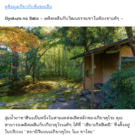
แดง และกุ้งเชอร์รี่ที่จับได้เฉพาะในอ่าวซุรุกะใน
ดูข้อมูลเกี่ยวกับซันซุยเอ็น
ญี่ปุ่นเท่านั้น [ไมซ์] ไม่เพียงแต่เหมาะสำหรับการ
ท่องเที่ยวเท่านั้น แต่ยังเหมาะสำหรับการจัดงาน
Gyokuro no Sato
~ เพลิดเพลินกับวัฒนธรรมชาในห้องชาแท้ๆ ~
ไมซ์อีกด้วย เรามุ่งมั่นที่จะบรรลุถึงสี่รูปแบบ:
``ไมซ์รีสอร์ท'' ที่จุดชมวิว ``ไมซ์ในเมือง'' ที่
โรงแรมในเมือง ``ไมซ์ขนาดใหญ่'' ที่ศูนย์การ
ประชุม และ ``งานแสดงสินค้า/นิทรรศการ'' ที่
ห้องนิทรรศการที่ใหญ่ที่สุดในเมืองท้องถิ่น เราจะ
ให้คำแนะนำตามคำขอของคุณ โดยเฉพาะ
"Resort MICE" ที่สามารถมองเห็นวิวภูเขาไฟฟูจิ
ได้จึงแนะนำให้ใช้ในพิธีมอบรางวัล มีสถานที่
เฉพาะที่เกี่ยวข้องกับภูเขาไฟฟูจิหลายแห่ง เช่น
``เรือส่วนตัว'' และ ``สวนพร้อมทิวทัศน์ของ
ภูเขาไฟฟูจิ'' ทัวร์และการทัศนศึกษารวมถึง
``อุตสาหกรรมที่เกี่ยวข้องกับชา'' อันเป็น
เอกลักษณ์ของชิซูโอกะ `` อ่าว Suruga ที่ลึกที่สุด
ในญี่ปุ่น'' และ ``กิจกรรมเกี่ยวกับภูเขาไฟฟูจิ''
ลุ่มน้ำอาซาฮินะเป็นหนึ่งในสามแหล่งผลิตหลักของเกียวคุโระ คุณ
แนะนำ นอกจากนี้เรายังสนับสนุนคุณด้วยการให้
สามารถเพลิดเพลินกับเกียวคุโระแท้ๆ ได้ที่ ``เฮียวเก็ตสึเทอิ'' ซึ่งตั้งอยู่
คำปรึกษาและแนะนำสถานที่ท่องเที่ยวและจัดทำ
ในบริเวณ ``สถานีริมถนนเกียวคุโระ โนะ ซาโตะ''
แผ่นพับท่องเที่ยว