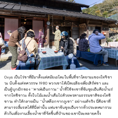
ที่ผลิตชาโดยใช้จักรยานที่มีผลกระทบต่อสิ่ง
แวดล้อมต่ำแล้ว คุณยังสามารถเพลิดเพลินกับชา
เขียวพร้อมสัมผัสบรรยากาศในสถานที่ห่างไกล
จากความเร่งรีบและคึกคักของเมือง และเรียนรู้
เกี่ยวกับมารยาทในพิธีชงชา และอุปกรณ์ชงชา
พร้อมชมสระน้ำในสวนญี่ปุ่นโบราณ คุณยัง
สามารถเรียนรู้เกี่ยวกับมันได้ด้วยการสัมผัส
ท่าเรือชิมิสึซึ่งเจริญรุ่งเรืองจากการส่งออกชาว่า
กันว่าเป็นท่าเรือที่ดีที่สุดในโลกพร้อมทิวทัศน์
ภูเขาไฟฟูจิที่ดีที่สุดจากอ่าวซุรุกะ และนอกจาก
จะมีเรือสำราญหลายลำมาเยี่ยมชมแล้ว ที่นี่ยังเป็น
สถานที่ที่ คุณสามารถเพลิดเพลินกับกีฬาทางน้ำ
เช่น การแล่นเรือยอชท์ และการเล่นน้ำทะเล
Oxys เป็นไร่ชาที่มีมาตั้งแต่สมัยเอโดะในพื้นที่ซาโตยามะของโทจิซา
นอกจากนี้ อ่าวซุรุกะยังเป็นพื้นที่ตกปลาตาม
วะ นับตั้งแต่ทศวรรษ 1980 พวกเขาได้เปิดเฉลียงเพื่อเสิร์ฟชา และ
ธรรมชาติโดยมีน้ำจากภูเขาไฟฟูจิไหลลงมาเป็น
เป็นผู้บุกเบิกของ ``คาเฟ่เอ็นกาวะ'' น้ำที่ใช้ชงชาที่ซันซุยเอ็นคือน้ำแร่
แม่น้ำและเป็นร่องลึกมหาสมุทรลึกที่เหมาะสำหรับ
จากโทชิซาวะ ทั้งใบไม้และน้ำเต็มไปด้วยพรตามธรรมชาติของโทชิ
การเพาะพันธุ์ปลาและสัตว์มีเปลือก คุณสามารถ
ซาวะ ทำให้กลายเป็น ``น้ำสต๊อกจากภูเขา'' อย่างแท้จริง นี่คือชาที่
เพลิดเพลินกับปลาท้องถิ่นสดๆ เช่น ปลา
สามารถลิ้มรสได้ที่นี่เท่านั้น แฟนชาซันซุยเอ็นจากทั่วประเทศมารวม
แมคเคอเรล ปลาโบนิโต ปลาไวท์เบท ปลาทราย
ตัวกันเพื่องานเลี้ยงน้ำชาที่จัดขึ้นที่บ้านของเขาปีละหลายครั้ง