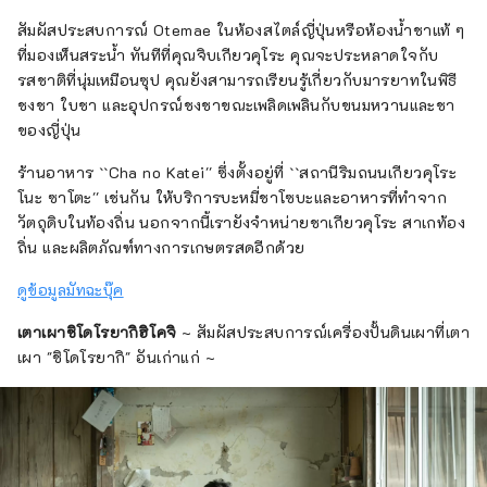
สัมผัสประสบการณ์ Otemae ในห้องสไตล์ญี่ปุ่นหรือห้องน้ำชาแท้ ๆ
ที่มองเห็นสระน้ำ ทันทีที่คุณจิบเกียวคุโระ คุณจะประหลาดใจกับ
รสชาติที่นุ่มเหมือนซุป คุณยังสามารถเรียนรู้เกี่ยวกับมารยาทในพิธี
ชงชา ใบชา และอุปกรณ์ชงชาขณะเพลิดเพลินกับขนมหวานและชา
ของญี่ปุ่น
ร้านอาหาร ``Cha no Katei'' ซึ่งตั้งอยู่ที่ ``สถานีริมถนนเกียวคุโระ
โนะ ซาโตะ'' เช่นกัน ให้บริการบะหมี่ชาโซบะและอาหารที่ทำจาก
วัตถุดิบในท้องถิ่น นอกจากนี้เรายังจำหน่ายชาเกียวคุโระ สาเกท้อง
ถิ่น และผลิตภัณฑ์ทางการเกษตรสดอีกด้วย
ดูข้อมูลมัทฉะบุ๊ค
เตาเผาชิโดโรยากิฮิโคจิ
~ สัมผัสประสบการณ์เครื่องปั้นดินเผาที่เตา
เผา "ชิโดโรยากิ" อันเก่าแก่ ~