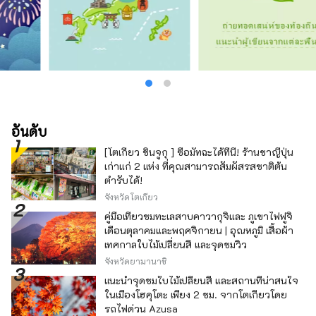
เกี่ยวกับมารยาทในพิธีชงชา และอุปกรณ์ชงชา
พร้อมชมสระน้ำในสวนญี่ปุ่นโบราณ คุณยัง
สามารถเรียนรู้เกี่ยวกับมันได้ด้วยการสัมผัส
ท่าเรือชิมิสึซึ่งเจริญรุ่งเรืองจากการส่งออกชาว่า
กันว่าเป็นท่าเรือที่ดีที่สุดในโลกพร้อมทิวทัศน์
ภูเขาไฟฟูจิที่ดีที่สุดจากอ่าวซุรุกะ และนอกจากจะ
มีเรือสำราญหลายลำมาเยี่ยมชมแล้ว ที่นี่ยังเป็น
สถานที่ที่ คุณสามารถเพลิดเพลินกับกีฬาทางน้ำ
เช่น การแล่นเรือยอชท์ และการเล่นน้ำทะเล
อันดับ
นอกจากนี้ อ่าวซุรุกะยังเป็นพื้นที่ตกปลาตาม
[โตเกียว ชินจูกุ ] ซื้อมัทฉะได้ที่นี่! ร้านชาญี่ปุ่น
ธรรมชาติโดยมีน้ำจากภูเขาไฟฟูจิไหลลงมาเป็น
เก่าแก่ 2 แห่ง ที่คุณสามารถสัมผัสรสชาติต้น
แม่น้ำและเป็นร่องลึกมหาสมุทรลึกที่เหมาะสำหรับ
ตำรับได้!
การเพาะพันธุ์ปลาและสัตว์มีเปลือก คุณสามารถ
เพลิดเพลินกับปลาท้องถิ่นสดๆ เช่น ปลา
จังหวัดโตเกียว
แมคเคอเรล ปลาโบนิโต ปลาไวท์เบท ปลาทราย
คู่มือเที่ยวชมทะเลสาบคาวากุจิและ ภูเขาไฟฟูจิ
แดง และกุ้งเชอร์รี่ที่จับได้เฉพาะในอ่าวซุรุกะใน
เดือนตุลาคมและพฤศจิกายน | อุณหภูมิ เสื้อผ้า
ญี่ปุ่นเท่านั้น [ไมซ์] ไม่เพียงแต่เหมาะสำหรับการ
เทศกาลใบไม้เปลี่ยนสี และจุดชมวิว
ท่องเที่ยวเท่านั้น แต่ยังเหมาะสำหรับการจัดงาน
จังหวัดยามานาชิ
ไมซ์อีกด้วย เรามุ่งมั่นที่จะบรรลุถึงสี่รูปแบบ: ``ไมซ์
รีสอร์ท'' ที่จุดชมวิว ``ไมซ์ในเมือง'' ที่โรงแรมใน
แนะนำจุดชมใบไม้เปลี่ยนสี และสถานที่น่าสนใจ
เมือง ``ไมซ์ขนาดใหญ่'' ที่ศูนย์การประชุม และ
ในเมืองโฮคุโตะ เพียง 2 ชม. จากโตเกียวโดย
``งานแสดงสินค้า/นิทรรศการ'' ที่ ห้อง
รถไฟด่วน Azusa