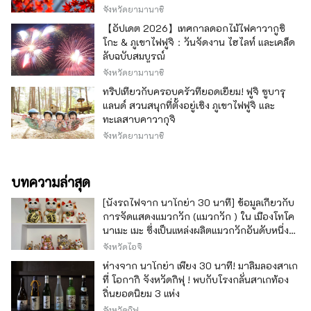
นิทรรศการที่ใหญ่ที่สุดในเมืองท้องถิ่น เราจะให้
จังหวัดยามานาชิ
คำแนะนำตามคำขอของคุณ โดยเฉพาะ "Resort
【อัปเดต 2026】เทศกาลดอกไม้ไฟคาวากูชิ
MICE" ที่สามารถมองเห็นวิวภูเขาไฟฟูจิได้จึง
โกะ & ภูเขาไฟฟูจิ：วันจัดงาน ไฮไลท์ และเคล็ด
แนะนำให้ใช้ในพิธีมอบรางวัล มีสถานที่เฉพาะที่
ลับฉบับสมบูรณ์
เกี่ยวข้องกับภูเขาไฟฟูจิหลายแห่ง เช่น ``เรือส่วน
จังหวัดยามานาชิ
ตัว'' และ ``สวนพร้อมทิวทัศน์ของภูเขาไฟฟูจิ''
ทัวร์และการทัศนศึกษารวมถึง ``อุตสาหกรรมที่
ทริปเที่ยวกับครอบครัวที่ยอดเยี่ยม! ฟูจิ ซูบารุ
เกี่ยวข้องกับชา'' อันเป็นเอกลักษณ์ของชิซูโอกะ ``
แลนด์ สวนสนุกที่ตั้งอยู่เชิง ภูเขาไฟฟูจิ และ
อ่าว Suruga ที่ลึกที่สุดในญี่ปุ่น'' และ ``กิจกรรม
ทะเลสาบคาวากุจิ
เกี่ยวกับภูเขาไฟฟูจิ'' แนะนำ นอกจากนี้เรายัง
จังหวัดยามานาชิ
สนับสนุนคุณด้วยการให้คำปรึกษาและแนะนำ
สถานที่ท่องเที่ยวและจัดทำแผ่นพับท่องเที่ยว
บทความล่าสุด
[นั่งรถไฟจาก นาโกย่า 30 นาที] ข้อมูลเกี่ยวกับ
การจัดแสดงแมวกวัก (แมวกวัก ) ใน เมืองโทโค
นาเมะ เมะ ซึ่งเป็นแหล่งผลิตแมวกวักอันดับหนึ่ง
ของญี่ปุ่น
จังหวัดไอจิ
ห่างจาก นาโกย่า เพียง 30 นาที! มาลิ้มลองสาเก
ที่ โอกากิ จังหวัดกิฟุ ! พบกับโรงกลั่นสาเกท้อง
ถิ่นยอดนิยม 3 แห่ง
จังหวัดกิฟุ