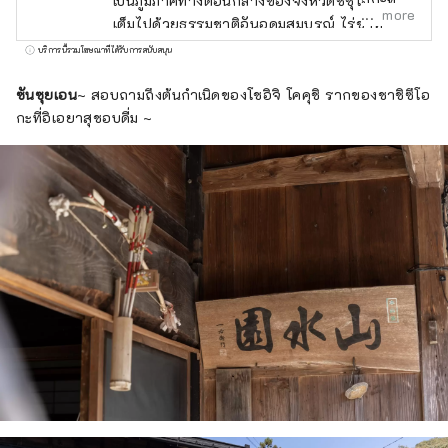
เป็นภูมิภาคทางตอนกลางของจังหวัดชิซุโอกะที่
more
เต็มไปด้วยธรรมชาติอันอุดมสมบูรณ์ ไร่ชาที่
สวยงามมีให้เห็นทุกที่ สิ่งที่น่าสนใจเกี่ยวกับชาก็
บริการนี้รวมโฆษณาที่ได้รับการสนับสนุน
คือแต่ละภูมิภาคผลิตชาตามสภาพอากาศและ
ลักษณะเฉพาะของมัน ในที่สุดประเพณีการดื่มชา
ซันซุยเอน
~ สอบถามถึงต้นกำเนิดของโชอิจิ โคคุชิ รากของชาชิซึโอ
ก็กลายเป็นวัฒนธรรมของ ``Suruga'' และหยั่ง
กะที่อิเอยาสุชอบดื่ม ~
รากลึกในชีวิตประจำวัน ความอยากรู้อยากเห็น
ทางปัญญาของคุณจะถูกกระตุ้นโดย ``พื้นที่ชา''
อันเป็นเอกลักษณ์ของแต่ละภูมิภาค และทิวทัศน์
ของไร่ชาและชาที่ดีที่สุดจะสร้างความบันเทิงให้
กับจิตวิญญาณของคุณ พื้นที่แห่งนี้ตั้งอยู่ระหว่าง
โตเกียวและนาโกย่า และเข้าถึงได้ง่ายมาก โดย
ใช้เวลาประมาณ 1 ชั่วโมงโดยชินคันเซ็น และ
ประมาณ 1 ชั่วโมง 40 นาทีจากโอซาก้า ทำให้
สามารถเยี่ยมชมพื้นที่นี้ร่วมกับเมืองใหญ่อื่นๆ ได้
นอกจากนี้ยังมีท่าเรือ Mt. Fuji Shimizu หนึ่งใน
ท่าเรือสำราญชั้นนำของญี่ปุ่น และสนามบิน Mt.
Fuji Shizuoka ทำให้สะดวกต่อการเข้าถึงจาก
ทั่วประเทศ 【เที่ยวชมสถานที่】 นอกจากการ
ท่องเที่ยวแบบผจญภัยที่จะพาคุณไปรอบๆ ภูมิภาค