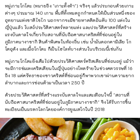
หมู่เกาะโกโตะ (หมายถึง "เกาะทั้งห้า") จริงๆ แล้วประกอบด้วยเกาะ
ต่างๆ ประมาณ 140 เกาะ พื้นที่ทั้งหมดถูกกำหนดให้เป็นส่วนหนึ่งของ
อุทยานแห่งชาติไซไก นอกจากจะมีชายหาดติดอันดับ 100 แห่งใน
ญี่ปุ่นแล้ว โบสถ์ประวัติศาสตร์หลายแห่ง และประวัติศาสตร์ที่สร้าง
แรงบันดาลใจเกี่ยวกับสถานที่นับถือศาสนาคริสต์ที่ซ่อนอยู่ใน
ภูมิภาคนางาซากิ สินค้าพิเศษในท้องถิ่น เช่น น้ำมันดอกคามิเลีย โก
โตอุด้ง และเนื้อโกโตะ ก็เป็นไฮไลท์บางส่วนในบริเวณนี้เช่นกัน
หมู่เกาะโกโตะยังเต็มไปด้วยประวัติศาสตร์คริสเตียนที่ซ่อนอยู่ แม้ว่า
จะมีการข่มเหงคริสเตียนในญี่ปุ่นอย่างโหดร้ายในช่วงศตวรรษที่ 16
ถึง 18 แต่ศรัทธาของชาวคริสต์ที่ซ่อนอยู่ก็พาพวกเขาผ่านความยาก
ลำบากและการซ่อนตัวมาเป็นเวลา 250 ปี
ด้วยประวัติศาสตร์ที่สร้างแรงบันดาลใจและสะเทือนใจนี้ "สถานที่
นับถือศาสนาคริสต์ที่ซ่อนอยู่ในภูมิภาคนางาซากิ" จึงได้รับการขึ้น
ทะเบียนเป็นมรดกโลกโดยองค์การยูเนสโกในปี 2018