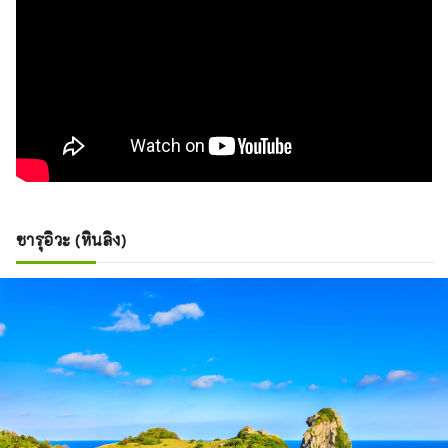
ซารุอิวะ (หินลิง)