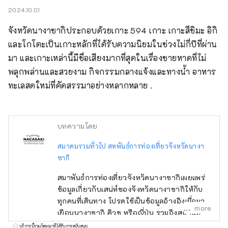
2024.10.01
จังหวัดนางาซากิประกอบด้วยเกาะ 594 เกาะ เกาะสึชิมะ อิกิ 
และโกโตะเป็นเกาะหลักที่ได้รับความนิยมในช่วงไม่กี่ปีที่ผ่าน
มา และเกาะเหล่านี้มีชื่อเสียงมากที่สุดในเรื่องชายหาดที่ไม่
พลุกพล่านและสวยงาม กิจกรรมกลางแจ้งและทางน้ำ อาหาร
ทะเลสดใหม่ที่คัดสรรมาอย่างหลากหลาย .
บทความโดย
สมาคมรวมทั่วไป สหพันธ์การท่องเที่ยวจังหวัดนางา
ซากิ
สมาพันธ์การท่องเที่ยวจังหวัดนางาซากิเผยแพร่
ข้อมูลเกี่ยวกับเสน่ห์ของจังหวัดนางาซากิให้กับ
ทุกคนที่เดินทาง โปรดใช้เป็นข้อมูลอ้างอิงเมื่อมา
more
เยือนนางาซากิ คิวชู หรือญี่ปุ่น รวมถึงสถานที่
ท่องเที่ยวที่แนะนำ อาหารรสเลิศ กิจกรรม และ
บริการนี้รวมโฆษณาที่ได้รับการสนับสนุน