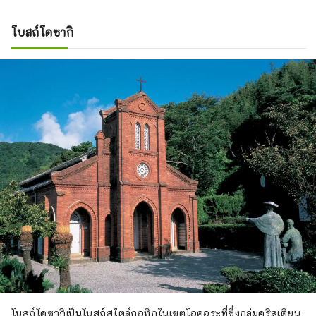
โบสถ์โดซากิ
โบสถ์โดซากิเป็นโบสถ์สไตล์กอทิกในเขตโอคุอุระที่ซึ่งกลุ่มคริสเตียน