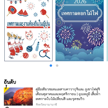
อันดับ
คู่มือเที่ยวชมทะเลสาบคาวากุจิและ ภูเขาไฟฟูจิ
เดือนตุลาคมและพฤศจิกายน | อุณหภูมิ เสื้อผ้า
เทศกาลใบไม้เปลี่ยนสี และจุดชมวิว
จังหวัดยามานาชิ