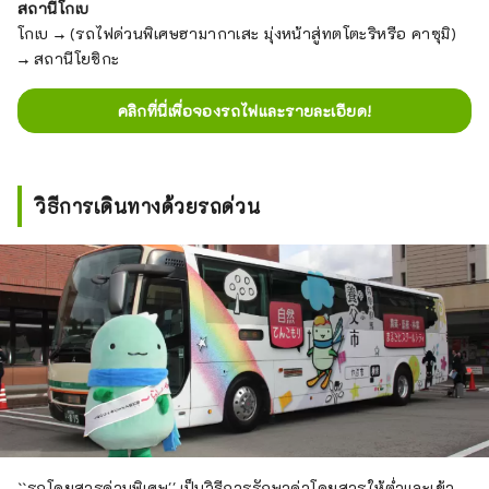
สถานีโกเบ
โกเบ → (รถไฟด่วนพิเศษฮามากาเสะ มุ่งหน้าสู่ทตโตะริหรือ คาซุมิ)
→ สถานีโยชิกะ
คลิกที่นี่เพื่อจองรถไฟและรายละเอียด!
วิธีการเดินทางด้วยรถด่วน
``รถโดยสารด่วนพิเศษ'' เป็นวิธีการรักษาค่าโดยสารให้ต่ำและเข้า