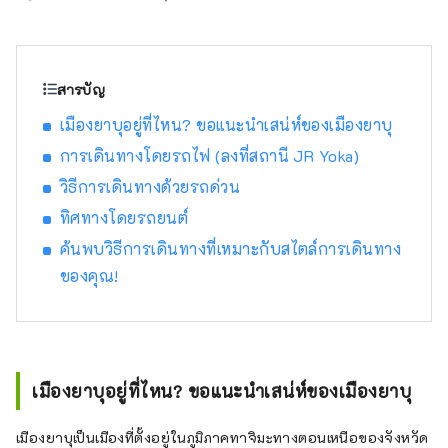
ทะเลขึ้นชื่อในช่วงฤดูหนาว แต่ยังรวมถึงหอย
นางรม ปลาหางเหลือง และปลาปักเป้า รวมถึง
อาหารทะเลในฤดูร้อน เช่น หอยกาบ หอยนางรม
และปลาหมึกขาว นอกจากนี้ยังมีอาหารขึ้นชื่อ
สารบัญ
ของภูเขา เช่น เกาลัดทัมบาและถั่วดำทัมบา และ
เมืองยาบุอยู่ที่ไหน? ขอแนะนำเสน่ห์ของเมืองยาบุ
ผลไม้ฤดูร้อน เช่น แตงทราย ทำให้ที่นี่เป็นแหล่งที่
คุณสามารถเพลิดเพลินกับอาหารรสเลิศได้ตลอด
การเดินทางโดยรถไฟ (ลงที่สถานี JR Yoka)
ทั้งปี ฉันจะมีความสุขมากหากได้แบ่งปันข้อมูลที่
วิธีการเดินทางด้วยรถด่วน
ช่วยให้ผู้คนสามารถเดินทางมาเยือนภูมิภาคคินกิ
ทิศทางโดยรถยนต์
ตอนเหนืออันกว้างใหญ่แห่งนี้ได้หลายครั้งและ
เพลิดเพลินกับการเดินทางด้วยรถไฟ
ค้นพบวิธีการเดินทางที่เหมาะกับสไตล์การเดินทาง
ของคุณ!
เมืองยาบุอยู่ที่ไหน? ขอแนะนำเสน่ห์ของเมืองยาบุ
เมืองยาบุเป็นเมืองที่ตั้งอยู่ในภูมิภาคทาจิมะทางตอนเหนือของจังหวัด