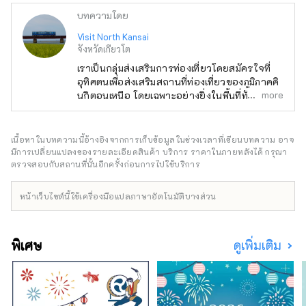
บทความโดย
Visit North Kansai
จังหวัดเกียวโต
เราเป็นกลุ่มส่งเสริมการท่องเที่ยวโดยสมัครใจที่
อุทิศตนเพื่อส่งเสริมสถานที่ท่องเที่ยวของภูมิภาคคิ
more
นกิตอนเหนือ โดยเฉพาะอย่างยิ่งในพื้นที่ทันบะ ทา
จิมะ ทังโกะ และ วาคาสะ รสชาติอาหารทางตอน
เหนือของคินกิไม่ได้จำกัดอยู่แค่ปู ซึ่งเป็นอาหาร
ทะเลขึ้นชื่อในช่วงฤดูหนาว แต่ยังรวมถึงหอย
เนื้อหาในบทความนี้อ้างอิงจากการเก็บข้อมูลในช่วงเวลาที่เขียนบทความ อาจ
นางรม ปลาหางเหลือง และปลาปักเป้า รวมถึง
มีการเปลี่ยนแปลงของรายละเอียดสินค้า บริการ ราคาในภายหลังได้ กรุณา
อาหารทะเลในฤดูร้อน เช่น หอยกาบ หอยนางรม
ตรวจสอบกับสถานที่นั้นอีกครั้งก่อนการไปใช้บริการ
และปลาหมึกขาว นอกจากนี้ยังมีอาหารขึ้นชื่อ
ของภูเขา เช่น เกาลัดทัมบาและถั่วดำทัมบา และ
หน้าเว็บไซต์นี้ใช้เครื่องมือแปลภาษาอัตโนมัติบางส่วน
ผลไม้ฤดูร้อน เช่น แตงทราย ทำให้ที่นี่เป็นแหล่งที่
คุณสามารถเพลิดเพลินกับอาหารรสเลิศได้ตลอด
ทั้งปี ฉันจะมีความสุขมากหากได้แบ่งปันข้อมูลที่
พิเศษ
ดูเพิ่มเติม
ช่วยให้ผู้คนสามารถเดินทางมาเยือนภูมิภาคคินกิ
ตอนเหนืออันกว้างใหญ่แห่งนี้ได้หลายครั้งและ
เพลิดเพลินกับการเดินทางด้วยรถไฟ