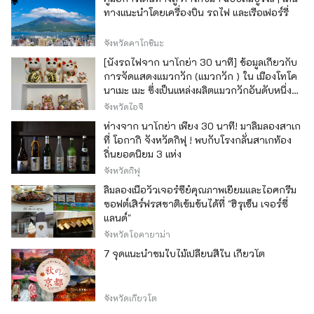
ทางแนะนำโดยเครื่องบิน รถไฟ และเรือเฟอร์รี่
จังหวัดคาโกชิมะ
[นั่งรถไฟจาก นาโกย่า 30 นาที] ข้อมูลเกี่ยวกับ
การจัดแสดงแมวกวัก (แมวกวัก ) ใน เมืองโทโค
นาเมะ เมะ ซึ่งเป็นแหล่งผลิตแมวกวักอันดับหนึ่ง
ของญี่ปุ่น
จังหวัดไอจิ
ห่างจาก นาโกย่า เพียง 30 นาที! มาลิ้มลองสาเก
ที่ โอกากิ จังหวัดกิฟุ ! พบกับโรงกลั่นสาเกท้อง
ถิ่นยอดนิยม 3 แห่ง
จังหวัดกิฟุ
ลิ้มลองเนื้อวัวเจอร์ซีย์คุณภาพเยี่ยมและไอศกรีม
ซอฟต์เสิร์ฟรสชาติเข้มข้นได้ที่ "ฮิรุเซ็น เจอร์ซี่
แลนด์"
จังหวัดโอคายาม่า
7 จุดแนะนำชมใบไม้เปลี่ยนสีใน เกียวโต
จังหวัดเกียวโต