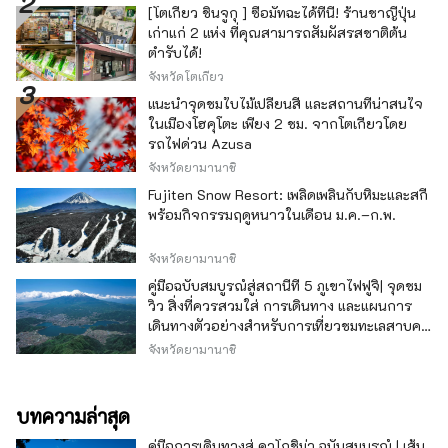
[โตเกียว ชินจูกุ ] ซื้อมัทฉะได้ที่นี่! ร้านชาญี่ปุ่น
เก่าแก่ 2 แห่ง ที่คุณสามารถสัมผัสรสชาติต้น
ตำรับได้!
จังหวัดโตเกียว
แนะนำจุดชมใบไม้เปลี่ยนสี และสถานที่น่าสนใจ
ในเมืองโฮคุโตะ เพียง 2 ชม. จากโตเกียวโดย
รถไฟด่วน Azusa
จังหวัดยามานาชิ
Fujiten Snow Resort: เพลิดเพลินกับหิมะและสกี
พร้อมกิจกรรมฤดูหนาวในเดือน ม.ค.–ก.พ.
จังหวัดยามานาชิ
คู่มือฉบับสมบูรณ์สู่สถานีที่ 5 ภูเขาไฟฟูจิ| จุดชม
วิว สิ่งที่ควรสวมใส่ การเดินทาง และแผนการ
เดินทางตัวอย่างสำหรับการเที่ยวชมทะเลสาบคา
วากุจิ
จังหวัดยามานาชิ
บทความล่าสุด
คู่มือการเดินทางสู่ คาโกชิม่า ฉบับสมบูรณ์ | เส้น