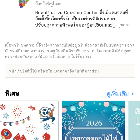
จังหวัดชิซูโอกะ
Beautiful Izu Creation Center ซึ่งเป็นสมาคมที่
จัดตั้งขึ้นโดยทั่วไป เป็นองค์กรที่มีส่วนช่วย
more
ปรับปรุงความพึงพอใจของผู้มาเยือนและผู้อยู่
อาศัยในอุทยานธรณีคาบสมุทรอิซุ และสร้างการ
เติบโตที่ยั่งยืนสำหรับคาบสมุทรอิซุที่สวยงาม การ
ส่งเสริมการท่องเที่ยวในคาบสมุทรอิสุ การ
เนื้อหาในบทความนี้อ้างอิงจากการเก็บข้อมูลในช่วงเวลาที่เขียนบทความ อาจ
อนุรักษ์อุทยานธรณีคาบสมุทรอิสุ การศึกษาและ
มีการเปลี่ยนแปลงของรายละเอียดสินค้า บริการ ราคาในภายหลังได้ กรุณา
การพัฒนาที่ยั่งยืน เรายังทำงานเพื่อปรับปรุง
ตรวจสอบกับสถานที่นั้นอีกครั้งก่อนการไปใช้บริการ
ความพึงพอใจของผู้บริโภคผ่านการพัฒนาระดับ
ภูมิภาค
หน้าเว็บไซต์นี้ใช้เครื่องมือแปลภาษาอัตโนมัติบางส่วน
พิเศษ
ดูเพิ่มเติม