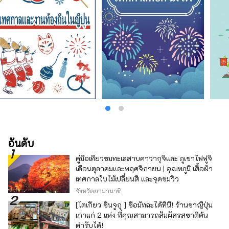
อันดับ
คู่มือเที่ยวชมทะเลสาบคาวากุจิและ ภูเขาไฟฟูจิ
เดือนตุลาคมและพฤศจิกายน | อุณหภูมิ เสื้อผ้า
เทศกาลใบไม้เปลี่ยนสี และจุดชมวิว
จังหวัดยามานาชิ
[โตเกียว ชินจูกุ ] ซื้อมัทฉะได้ที่นี่! ร้านชาญี่ปุ่น
เก่าแก่ 2 แห่ง ที่คุณสามารถสัมผัสรสชาติต้น
ตำรับได้!