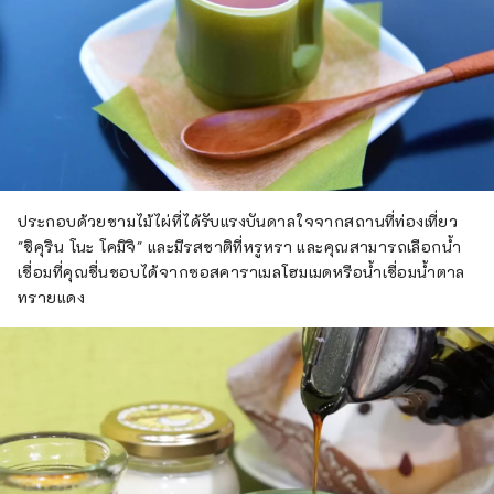
ประกอบด้วยชามไม้ไผ่ที่ได้รับแรงบันดาลใจจากสถานที่ท่องเที่ยว
"ชิคุริน โนะ โคมิจิ" และมีรสชาติที่หรูหรา และคุณสามารถเลือกน้ำ
เชื่อมที่คุณชื่นชอบได้จากซอสคาราเมลโฮมเมดหรือน้ำเชื่อมน้ำตาล
ทรายแดง