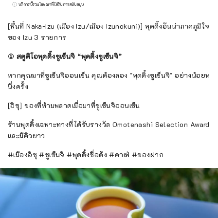
เติบโตที่ยั่งยืนสำหรับคาบสมุทรอิซุที่สวยงาม
บริการนี้รวมโฆษณาที่ได้รับการสนับสนุน
การส่งเสริมการท่องเที่ยวในคาบสมุทรอิสุ การ
อนุรักษ์อุทยานธรณีคาบสมุทรอิสุ การศึกษาและ
[พื้นที่ Naka-Izu (เมือง Izu/เมือง Izunokuni)] พุดดิ้งอันน่าภาคภูมิใจ
การพัฒนาที่ยั่งยืน เรายังทำงานเพื่อปรับปรุง
ของ Izu 3 รายการ
ความพึงพอใจของผู้บริโภคผ่านการพัฒนาระดับ
① สตูดิโอพุดดิ้งชูเซ็นจิ “พุดดิ้งชูเซ็นจิ”
ภูมิภาค
หากคุณมาที่ชูเซ็นจิออนเซ็น คุณต้องลอง "พุดดิ้งชูเซ็นจิ" อย่างน้อยห
นึ่งครั้ง
[อิซุ] ของที่ห้ามพลาดเมื่อมาที่ชูเซ็นจิออนเซ็น
ร้านพุดดิ้งเฉพาะทางที่ได้รับรางวัล Omotenashi Selection Award
และมีคิวยาว
#เมืองอิซุ #ชูเซ็นจิ #พุดดิ้งชื่อดัง #คาเฟ่ #ของฝาก