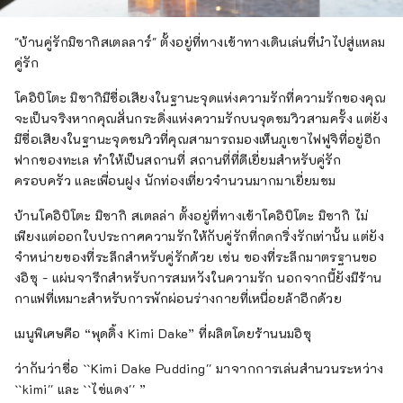
"บ้านคู่รักมิซากิสเตลลาร์" ตั้งอยู่ที่ทางเข้าทางเดินเล่นที่นำไปสู่แหลม
คู่รัก
โคอิบิโตะ มิซากิมีชื่อเสียงในฐานะจุดแห่งความรักที่ความรักของคุณ
จะเป็นจริงหากคุณสั่นกระดิ่งแห่งความรักบนจุดชมวิวสามครั้ง แต่ยัง
มีชื่อเสียงในฐานะจุดชมวิวที่คุณสามารถมองเห็นภูเขาไฟฟูจิที่อยู่อีก
ฟากของทะเล ทำให้เป็นสถานที่ สถานที่ที่ดีเยี่ยมสำหรับคู่รัก
ครอบครัว และเพื่อนฝูง นักท่องเที่ยวจำนวนมากมาเยี่ยมชม
บ้านโคอิบิโตะ มิซากิ สเตลล่า ตั้งอยู่ที่ทางเข้าโคอิบิโตะ มิซากิ ไม่
เพียงแต่ออกใบประกาศความรักให้กับคู่รักที่กดกริ่งรักเท่านั้น แต่ยัง
จำหน่ายของที่ระลึกสำหรับคู่รักด้วย เช่น ของที่ระลึกมาตรฐานขอ
งอิซุ - แผ่นจารึกสำหรับการสมหวังในความรัก นอกจากนี้ยังมีร้าน
กาแฟที่เหมาะสำหรับการพักผ่อนร่างกายที่เหนื่อยล้าอีกด้วย
เมนูพิเศษคือ “พุดดิ้ง Kimi Dake” ที่ผลิตโดยร้านนมอิซุ
ว่ากันว่าชื่อ ``Kimi Dake Pudding'' มาจากการเล่นสำนวนระหว่าง
``kimi'' และ ``ไข่แดง'' ”