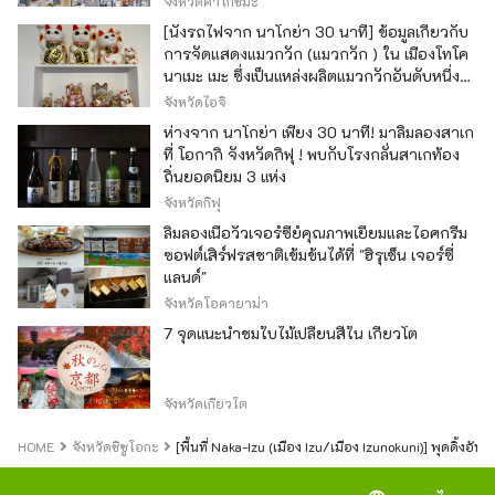
จังหวัดคาโกชิมะ
[นั่งรถไฟจาก นาโกย่า 30 นาที] ข้อมูลเกี่ยวกับ
การจัดแสดงแมวกวัก (แมวกวัก ) ใน เมืองโทโค
นาเมะ เมะ ซึ่งเป็นแหล่งผลิตแมวกวักอันดับหนึ่ง
ของญี่ปุ่น
จังหวัดไอจิ
ห่างจาก นาโกย่า เพียง 30 นาที! มาลิ้มลองสาเก
ที่ โอกากิ จังหวัดกิฟุ ! พบกับโรงกลั่นสาเกท้อง
ถิ่นยอดนิยม 3 แห่ง
จังหวัดกิฟุ
ลิ้มลองเนื้อวัวเจอร์ซีย์คุณภาพเยี่ยมและไอศกรีม
ซอฟต์เสิร์ฟรสชาติเข้มข้นได้ที่ "ฮิรุเซ็น เจอร์ซี่
แลนด์"
จังหวัดโอคายาม่า
7 จุดแนะนำชมใบไม้เปลี่ยนสีใน เกียวโต
จังหวัดเกียวโต
HOME
จังหวัดชิซูโอกะ
[พื้นที่ Naka-Izu (เมือง Izu/เมือง Izunokuni)] พุดดิ้งอ