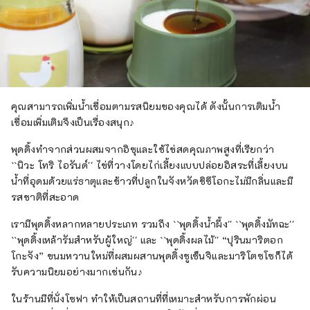
คุณสามารถเพิ่มน้ำเชื่อมตามรสนิยมของคุณได้ ดังนั้นการเติมน้ำ
เชื่อมเพิ่มเติมจึงเป็นเรื่องสนุก♪
พุดดิ้งทำจากส่วนผสมจากอิซุและใช้ไข่สดคุณภาพสูงที่เรียกว่า
``นิวะ โทริ ไอรันด์'' ไข่ที่วางโดยไก่เลี้ยงแบบปล่อยอิสระที่เลี้ยงบน
น้ำที่อุดมด้วยแร่ธาตุและข้าวที่ปลูกในจังหวัดชิซึโอกะไม่มีกลิ่นและมี
รสชาติที่สะอาด
เรามีพุดดิ้งหลากหลายประเภท รวมถึง ``พุดดิ้งน้ำผึ้ง'' ``พุดดิ้งมัทฉะ''
``พุดดิ้งเหล้ารัมสำหรับผู้ใหญ่'' และ ``พุดดิ้งผลไม้'' “ปุรินมาริตอก
โกะจัง” ขนมหวานใหม่ที่ผสมผสานพุดดิ้งชูเซ็นจิและมาริโตซโซก็ได้
รับความนิยมอย่างมากเช่นกัน♪
ในร้านมีที่นั่งโซฟา ทำให้เป็นสถานที่ที่เหมาะสำหรับการพักผ่อน