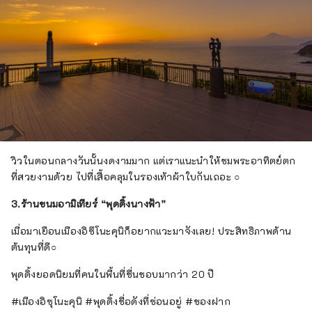
วิวในตอนกลางวันนั้นงดงามมาก แต่เราแนะนำให้ชมพระอาทิตย์ตก
ที่สวยงามด้วย ไปที่เสื้อคลุมในรองเท้าผ้าใบกันเถอะ ○
3.ร้านขนมอามิเทียร์ “พุดดิ้งนางฟ้า”
เมื่อมาเยือนเมืองอิซึโนะคุนิก็อยากแวะมาจังเลย! ประสิทธิภาพด้าน
ต้นทุนที่ดี○
พุดดิ้งยอดนิยมที่คนในพื้นที่ชื่นชอบมากว่า 20 ปี
#เมืองอิซุโนะคุนิ #พุดดิ้งชื่อดังที่ซ่อนอยู่ #ของฝาก