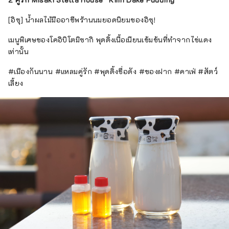
[อิซุ] น้ำผลไม้มืออาชีพร้านนมยอดนิยมของอิซุ!
เมนูพิเศษของโคอิบิโตมิซากิ พุดดิ้งเนื้อเนียนเข้มข้นที่ทำจากไข่แดง
เท่านั้น
#เมืองกันนาน #แหลมคู่รัก #พุดดิ้งชื่อดัง #ของฝาก #คาเฟ่ #สัตว์
เลี้ยง