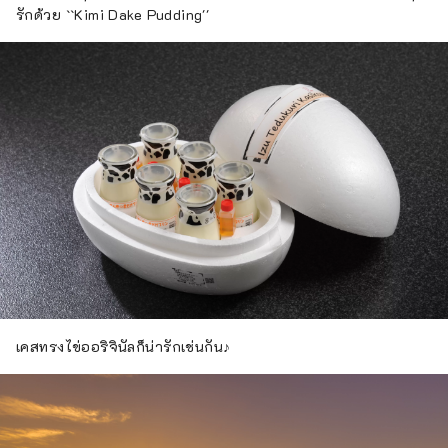
รักด้วย ``Kimi Dake Pudding''
เคสทรงไข่ออริจินัลก็น่ารักเช่นกัน♪