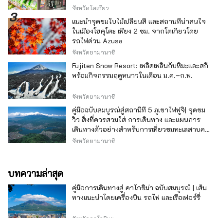
จังหวัดโตเกียว
แนะนำจุดชมใบไม้เปลี่ยนสี และสถานที่น่าสนใจ
ในเมืองโฮคุโตะ เพียง 2 ชม. จากโตเกียวโดย
รถไฟด่วน Azusa
จังหวัดยามานาชิ
Fujiten Snow Resort: เพลิดเพลินกับหิมะและสกี
พร้อมกิจกรรมฤดูหนาวในเดือน ม.ค.–ก.พ.
จังหวัดยามานาชิ
คู่มือฉบับสมบูรณ์สู่สถานีที่ 5 ภูเขาไฟฟูจิ| จุดชม
วิว สิ่งที่ควรสวมใส่ การเดินทาง และแผนการ
เดินทางตัวอย่างสำหรับการเที่ยวชมทะเลสาบคา
วากุจิ
จังหวัดยามานาชิ
บทความล่าสุด
คู่มือการเดินทางสู่ คาโกชิม่า ฉบับสมบูรณ์ | เส้น
ทางแนะนำโดยเครื่องบิน รถไฟ และเรือเฟอร์รี่