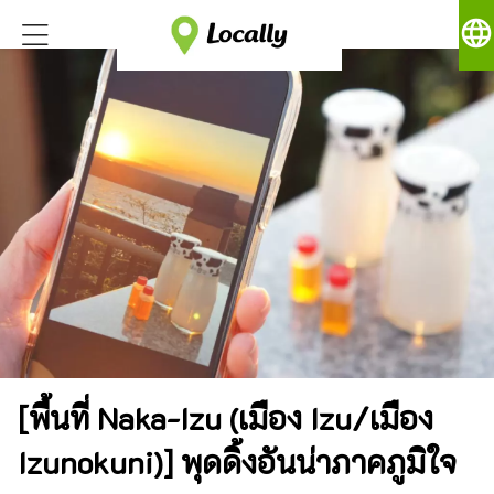
language
[พื้นที่ Naka-Izu (เมือง Izu/เมือง
Izunokuni)] พุดดิ้งอันน่าภาคภูมิใจ