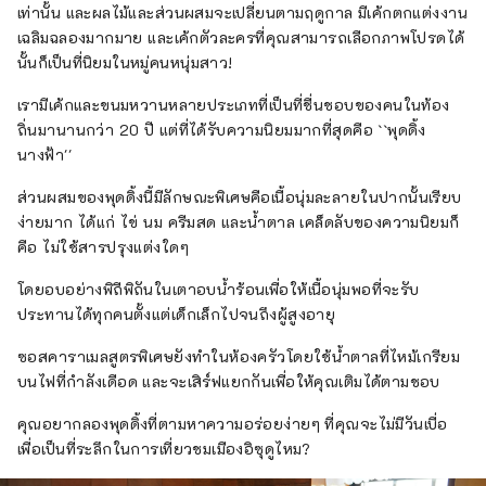
เท่านั้น และผลไม้และส่วนผสมจะเปลี่ยนตามฤดูกาล มีเค้กตกแต่งงาน
เฉลิมฉลองมากมาย และเค้กตัวละครที่คุณสามารถเลือกภาพโปรดได้
นั้นก็เป็นที่นิยมในหมู่คนหนุ่มสาว!
เรามีเค้กและขนมหวานหลายประเภทที่เป็นที่ชื่นชอบของคนในท้อง
ถิ่นมานานกว่า 20 ปี แต่ที่ได้รับความนิยมมากที่สุดคือ ``พุดดิ้ง
นางฟ้า''
ส่วนผสมของพุดดิ้งนี้มีลักษณะพิเศษคือเนื้อนุ่มละลายในปากนั้นเรียบ
ง่ายมาก ได้แก่ ไข่ นม ครีมสด และน้ำตาล เคล็ดลับของความนิยมก็
คือ ไม่ใช้สารปรุงแต่งใดๆ
โดยอบอย่างพิถีพิถันในเตาอบน้ำร้อนเพื่อให้เนื้อนุ่มพอที่จะรับ
ประทานได้ทุกคนตั้งแต่เด็กเล็กไปจนถึงผู้สูงอายุ
ซอสคาราเมลสูตรพิเศษยังทำในห้องครัวโดยใช้น้ำตาลที่ไหม้เกรียม
บนไฟที่กำลังเดือด และจะเสิร์ฟแยกกันเพื่อให้คุณเติมได้ตามชอบ
คุณอยากลองพุดดิ้งที่ตามหาความอร่อยง่ายๆ ที่คุณจะไม่มีวันเบื่อ
เพื่อเป็นที่ระลึกในการเที่ยวชมเมืองอิซุดูไหม?