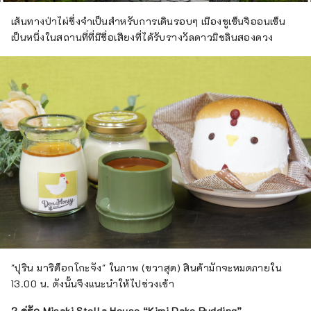
เส้นทางป่าไผ่ซึ่งจำเป็นสำหรับการเดินรอบๆ เมืองชูเซ็นจิออนเซ็น
เป็นหนึ่งในสถานที่ที่มีชื่อเสียงที่ได้รับรางวัลดาวมิชลินสองดวง
"ปุริน มาริต็อกโกะจัง" ในภาพ (ขวาสุด) สินค้ามักจะหมดภายใน
13.00 น. ดังนั้นจึงแนะนำให้ไปช่วงเช้า
2 คู่รัก Misaki Stella House “Kimi Dake Pudding”