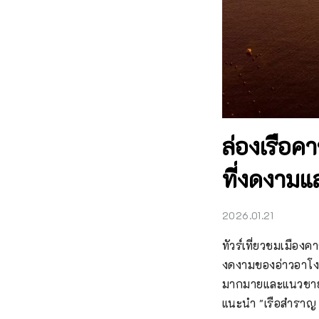
ล่องเรือคา
ที่งดงามแ
2026.01.21
ทัวร์เที่ยวชมเมือง
งดงามของอ่าวอาโงะ พ
มากมายและแนวชายฝั
แนะนำ "เรือสำราญ 