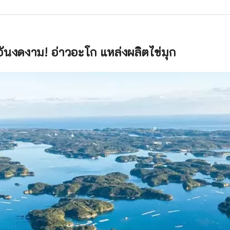
อันงดงาม! อ่าวอะโก แหล่งผลิตไข่มุก