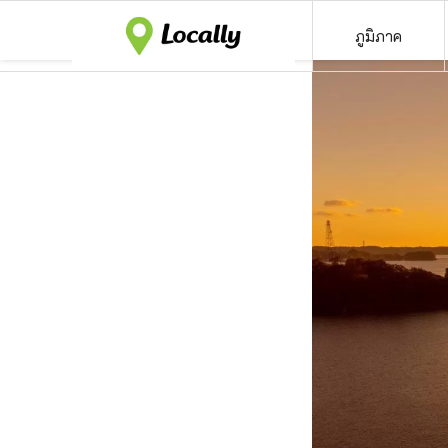
ภูมิภาค