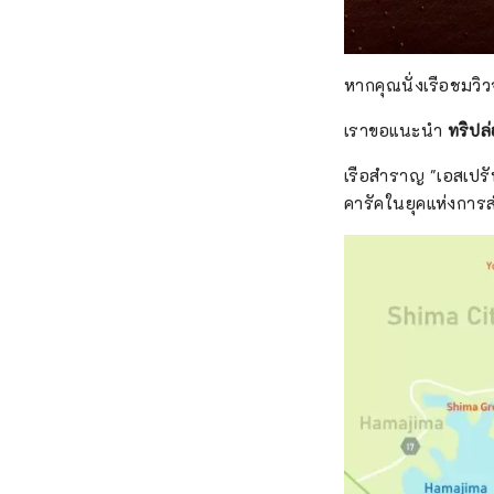
หากคุณนั่งเรือชมวิ
เราขอแนะนำ
ทริปล
เรือสำราญ "เอสเปร
คารัคในยุคแห่งการ