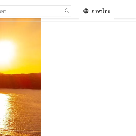
language
ภาษาไทย