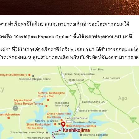
วจากท่าเรือคาชิโคจิมะ คุณจะสามารถเห็นอ่าวอะโกะจากทะเลได้
่องเรือ "Kashijima Espana Cruise" ซึ่งใช้เวลาประมาณ 50 นาที
ันซา" ที่ใช้ในการล่องเรือคาชิโกจิมะ เอสปานา ได้รับการออกแบบ
สำรวจของสเปน คุณสามารถเพลิดเพลินกับทิวทัศน์อันงดงามจากดาดฟ