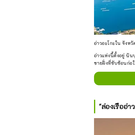
อ่าวอะโกะใน จังหวัดม
อ่าวแห่งนี้ตั้งอยู่
ชายฝั่งที่ซับซ้อนก่อใ
"ล่องเรืออ่