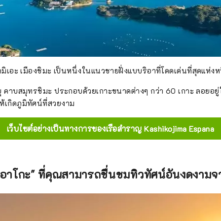
ิเอะ เมืองชิมะ เป็นหนึ่งในแนวชายฝั่งแบบริอาที่โดดเด่นที่สุดแห่งหน
 นันบุ คาบสมุทรชิมะ ประกอบด้วยเกาะขนาดต่างๆ กว่า 60 เกาะ ลอยอย
ห้เกิดภูมิทัศน์ที่สวยงาม
เว็บไซต์อย่างเป็นทางการของเรือสำราญ Kashikojima Espana
าวอาโกะ" ที่คุณสามารถชื่นชมทิวทัศน์อันงดงาม