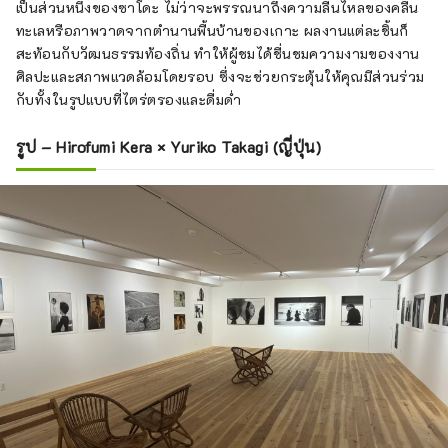
เป็นส่วนหนึ่งของซาโดะ ไม่ว่าจะพรรณนาถึงความลื่นไหลของคลื่น
ทะเลหรือภาพวาดจากตำนานพื้นบ้านของเกาะ ผลงานแต่ละชิ้นก็
สะท้อนกับวัฒนธรรมท้องถิ่น ทำให้ผู้ชมได้ชื่นชมความงามของงาน
ศิลปะและสภาพแวดล้อมโดยรอบ ซึ่งจะช่วยกระตุ้นให้คุณมีส่วนร่วม
กับทั้งในรูปแบบที่ไตร่ตรองและดื่มด่ำ
รูป – Hirofumi Kera × Yuriko Takagi (ญี่ปุ่น)