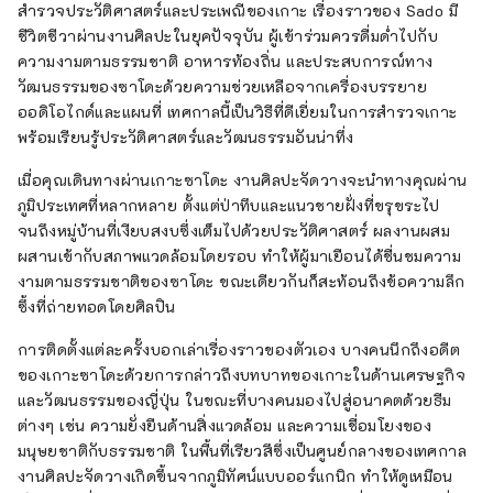
สำรวจประวัติศาสตร์และประเพณีของเกาะ เรื่องราวของ Sado มี
ชีวิตชีวาผ่านงานศิลปะในยุคปัจจุบัน ผู้เข้าร่วมควรดื่มด่ำไปกับ
ความงามตามธรรมชาติ อาหารท้องถิ่น และประสบการณ์ทาง
วัฒนธรรมของซาโดะด้วยความช่วยเหลือจากเครื่องบรรยาย
ออดิโอไกด์และแผนที่ เทศกาลนี้เป็นวิธีที่ดีเยี่ยมในการสำรวจเกาะ
พร้อมเรียนรู้ประวัติศาสตร์และวัฒนธรรมอันน่าทึ่ง
เมื่อคุณเดินทางผ่านเกาะซาโดะ งานศิลปะจัดวางจะนำทางคุณผ่าน
ภูมิประเทศที่หลากหลาย ตั้งแต่ป่าทึบและแนวชายฝั่งที่ขรุขระไป
จนถึงหมู่บ้านที่เงียบสงบซึ่งเต็มไปด้วยประวัติศาสตร์ ผลงานผสม
ผสานเข้ากับสภาพแวดล้อมโดยรอบ ทำให้ผู้มาเยือนได้ชื่นชมความ
งามตามธรรมชาติของซาโดะ ขณะเดียวกันก็สะท้อนถึงข้อความลึก
ซึ้งที่ถ่ายทอดโดยศิลปิน
การติดตั้งแต่ละครั้งบอกเล่าเรื่องราวของตัวเอง บางคนนึกถึงอดีต
ของเกาะซาโดะด้วยการกล่าวถึงบทบาทของเกาะในด้านเศรษฐกิจ
และวัฒนธรรมของญี่ปุ่น ในขณะที่บางคนมองไปสู่อนาคตด้วยธีม
ต่างๆ เช่น ความยั่งยืนด้านสิ่งแวดล้อม และความเชื่อมโยงของ
มนุษยชาติกับธรรมชาติ ในพื้นที่เรียวสึซึ่งเป็นศูนย์กลางของเทศกาล
งานศิลปะจัดวางเกิดขึ้นจากภูมิทัศน์แบบออร์แกนิก ทำให้ดูเหมือน