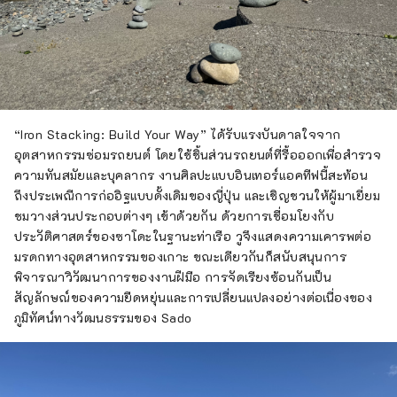
“Iron Stacking: Build Your Way” ได้รับแรงบันดาลใจจาก
อุตสาหกรรมซ่อมรถยนต์ โดยใช้ชิ้นส่วนรถยนต์ที่รื้อออกเพื่อสำรวจ
ความทันสมัยและบุคลากร งานศิลปะแบบอินเทอร์แอคทีฟนี้สะท้อน
ถึงประเพณีการก่ออิฐแบบดั้งเดิมของญี่ปุ่น และเชิญชวนให้ผู้มาเยี่ยม
ชมวางส่วนประกอบต่างๆ เข้าด้วยกัน ด้วยการเชื่อมโยงกับ
ประวัติศาสตร์ของซาโดะในฐานะท่าเรือ วูจึงแสดงความเคารพต่อ
มรดกทางอุตสาหกรรมของเกาะ ขณะเดียวกันก็สนับสนุนการ
พิจารณาวิวัฒนาการของงานฝีมือ การจัดเรียงซ้อนกันเป็น
สัญลักษณ์ของความยืดหยุ่นและการเปลี่ยนแปลงอย่างต่อเนื่องของ
ภูมิทัศน์ทางวัฒนธรรมของ Sado