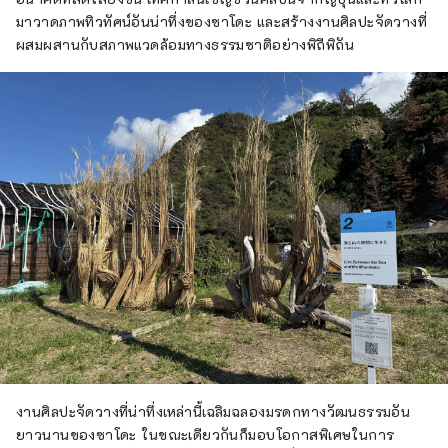
มาวาดภาพทิวทัศน์อันน่าทึ่งของซาโดะ และสร้างงานศิลปะจัดวางที่
ผสมผสานกับสภาพแวดล้อมทางธรรมชาติอย่างพิถีพิถัน
งานศิลปะจัดวางที่น่าทึ่งเหล่านี้เฉลิมฉลองมรดกทางวัฒนธรรมอัน
ยาวนานของซาโดะ ในขณะเดียวกันก็มอบโอกาสพิเศษในการ