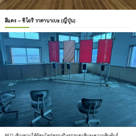
สีแดง – ชิโอริ วาตานาเบะ (ญี่ปุ่น)
RED เชิญชวนให้ผู้ชมไตร่ตรองถึงธรรมชาติและความสัมพันธ์