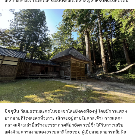
เทศกาลศาลเจ้า และกลายเป็นประเพณีที่สำคัญสำหรับคนในท้องถิ่น
ปัจจุบัน วัฒนธรรมละครโนของซาโดะยังคงเฟื่องฟู โดยมีการแสดง
มากมายที่โรงละครทั่วเกาะ (มักจะอยู่ภายในศาลเจ้า) การแสดง
กลางแจ้งเหล่านี้สร้างบรรยากาศที่น่าอัศจรรย์ซึ่งได้รับการเสริม
แต่งด้วยความงามของธรรมชาติโดยรอบ ผู้เยี่ยมชมสามารถสัมผัส