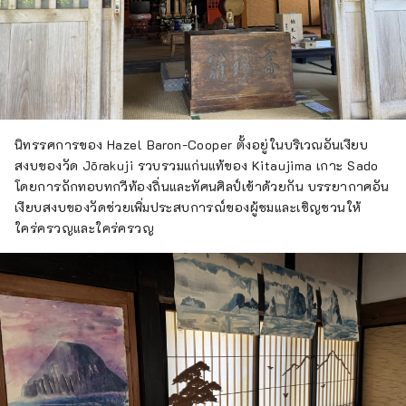
นิทรรศการของ Hazel Baron-Cooper ตั้งอยู่ในบริเวณอันเงียบ
สงบของวัด Jōrakuji รวบรวมแก่นแท้ของ Kitaujima เกาะ Sado
โดยการถักทอบทกวีท้องถิ่นและทัศนศิลป์เข้าด้วยกัน บรรยากาศอัน
เงียบสงบของวัดช่วยเพิ่มประสบการณ์ของผู้ชมและเชิญชวนให้
ใคร่ครวญและใคร่ครวญ