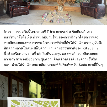
โครงการร่วมกันนี้โดยทาเคชิ อิโตะ และจอห์น วิลเลียมส์ แห่ง
มหาวิทยาลัยโซเฟีย กำหนดนิยามใหม่ของการศึกษาโดยการหลอม
รวมศิลปะและเกษตรกรรม โครงการริเริ่มนี้ทำให้นักเรียนจากภูมิหลัง
ที่หลากหลายได้สัมผัสกับความงามตามธรรมชาติของ Kitaujima
ซึ่งส่งเสริมความซาบซึ้งต่อผืนดินและชุมชน การสำรวจศิลปะและ
การเกษตรครั้งนี้ช่วยกระตุ้นความคิดสร้างสรรค์และความรับผิด
ชอบ ช่วยให้นักเรียนมองเห็นอนาคตที่ยั่งยืนสำหรับ Sado และที่อื่นๆ