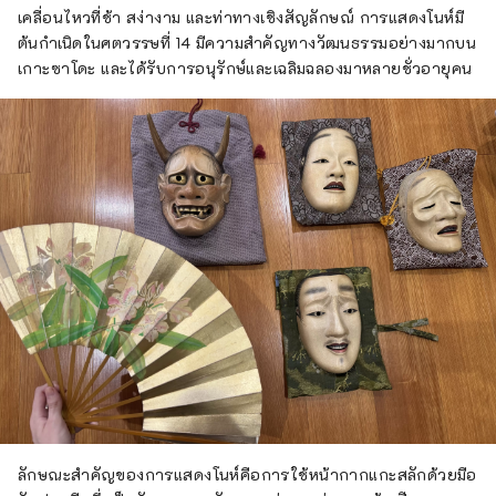
เคลื่อนไหวที่ช้า สง่างาม และท่าทางเชิงสัญลักษณ์ การแสดงโนห์มี
ต้นกำเนิดในศตวรรษที่ 14 มีความสำคัญทางวัฒนธรรมอย่างมากบน
เกาะซาโดะ และได้รับการอนุรักษ์และเฉลิมฉลองมาหลายชั่วอายุคน
ลักษณะสำคัญของการแสดงโนห์คือการใช้หน้ากากแกะสลักด้วยมือ