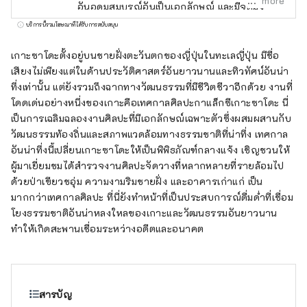
more
อันอุดมสมบูรณ์อันเป็นเอกลักษณ์ และมีจุดมุ่ง
หมายเพื่อส่งเสริมการอยู่ร่วมกันของธรรมชาติ
บริการนี้รวมโฆษณาที่ได้รับการสนับสนุน
ผู้คน และศิลปะของเกาะ นอกจากการแนะนำผล
งานศิลปะที่เกิดขึ้นบนเกาะซาโดะแล้ว เรายังให้
เกาะซาโดะตั้งอยู่บนชายฝั่งตะวันตกของญี่ปุ่นในทะเลญี่ปุ่น มีชื่อ
ข้อมูลเกี่ยวกับสถานที่แนะนำบนเกาะซาโดะที่
เสียงไม่เพียงแต่ในด้านประวัติศาสตร์อันยาวนานและทิวทัศน์อันน่า
เฉพาะผู้รู้เท่านั้นที่รู้ รวมถึงข้อมูลร้านอาหารและ
ทึ่งเท่านั้น แต่ยังรวมถึงฉากทางวัฒนธรรมที่มีชีวิตชีวาอีกด้วย งานที่
ที่พัก เส้นทางไปยังแต่ละจุด และข้อมูลที่เป็น
โดดเด่นอย่างหนึ่งของเกาะคือเทศกาลศิลปะกาแล็กซีเกาะซาโดะ นี่
ประโยชน์ที่คุณควรทราบก่อน การเดินทางไป
เป็นการเฉลิมฉลองงานศิลปะที่มีเอกลักษณ์เฉพาะตัวซึ่งผสมผสานกับ
ญี่ปุ่นและเกาะซาโดะ เราจะให้ข้อมูลเบื้องต้นเกี่ยว
วัฒนธรรมท้องถิ่นและสภาพแวดล้อมทางธรรมชาติที่น่าทึ่ง เทศกาล
กับเทศกาลศิลปะและการเที่ยวชมเกาะซาโดะ
อันน่าทึ่งนี้เปลี่ยนเกาะซาโดะให้เป็นพิพิธภัณฑ์กลางแจ้ง เชิญชวนให้
อย่างครอบคลุม
ผู้มาเยี่ยมชมได้สำรวจงานศิลปะจัดวางที่หลากหลายที่รายล้อมไป
ด้วยป่าเขียวชอุ่ม ความงามริมชายฝั่ง และอาคารเก่าแก่ เป็น
มากกว่าเทศกาลศิลปะ ที่นี่ยังทำหน้าที่เป็นประสบการณ์ดื่มด่ำที่เชื่อม
โยงธรรมชาติอันน่าหลงใหลของเกาะและวัฒนธรรมอันยาวนาน
ทำให้เกิดสะพานเชื่อมระหว่างอดีตและอนาคต
สารบัญ