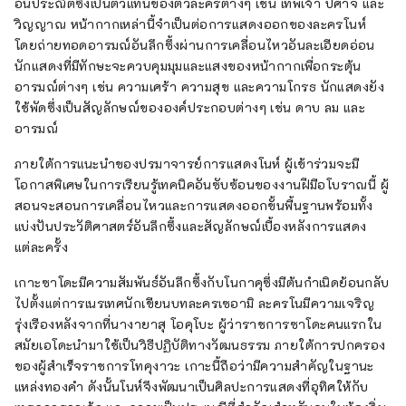
อันประณีตซึ่งเป็นตัวแทนของตัวละครต่างๆ เช่น เทพเจ้า ปีศาจ และ
วิญญาณ หน้ากากเหล่านี้จำเป็นต่อการแสดงออกของละครโนห์
โดยถ่ายทอดอารมณ์อันลึกซึ้งผ่านการเคลื่อนไหวอันละเอียดอ่อน
นักแสดงที่มีทักษะจะควบคุมมุมและแสงของหน้ากากเพื่อกระตุ้น
อารมณ์ต่างๆ เช่น ความเศร้า ความสุข และความโกรธ นักแสดงยัง
ใช้พัดซึ่งเป็นสัญลักษณ์ขององค์ประกอบต่างๆ เช่น ดาบ ลม และ
อารมณ์
ภายใต้การแนะนำของปรมาจารย์การแสดงโนห์ ผู้เข้าร่วมจะมี
โอกาสพิเศษในการเรียนรู้เทคนิคอันซับซ้อนของงานฝีมือโบราณนี้ ผู้
สอนจะสอนการเคลื่อนไหวและการแสดงออกขั้นพื้นฐานพร้อมทั้ง
แบ่งปันประวัติศาสตร์อันลึกซึ้งและสัญลักษณ์เบื้องหลังการแสดง
แต่ละครั้ง
เกาะซาโดะมีความสัมพันธ์อันลึกซึ้งกับโนกาคุซึ่งมีต้นกำเนิดย้อนกลับ
ไปตั้งแต่การเนรเทศนักเขียนบทละครเซอามิ ละครโนมีความเจริญ
รุ่งเรืองหลังจากที่นางายาสุ โอคุโบะ ผู้ว่าราชการซาโดะคนแรกใน
สมัยเอโดะนำมาใช้เป็นวิธีปฏิบัติทางวัฒนธรรม ภายใต้การปกครอง
ของผู้สำเร็จราชการโทคุงาวะ เกาะนี้ถือว่ามีความสำคัญในฐานะ
แหล่งทองคำ ดังนั้นโนห์จึงพัฒนาเป็นศิลปะการแสดงที่อุทิศให้กับ