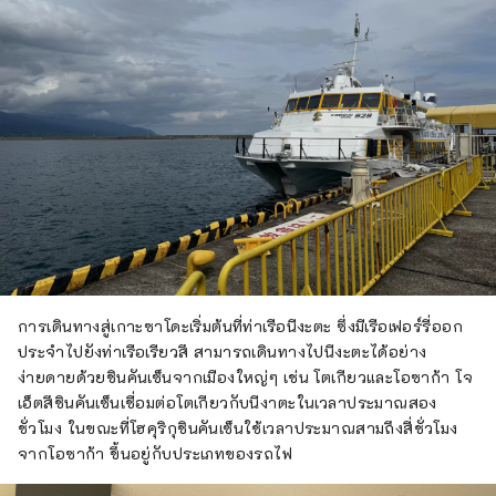
การเดินทางสู่เกาะซาโดะเริ่มต้นที่ท่าเรือนีงะตะ ซึ่งมีเรือเฟอร์รี่ออก
ประจำไปยังท่าเรือเรียวสึ สามารถเดินทางไปนีงะตะได้อย่าง
ง่ายดายด้วยชินคันเซ็นจากเมืองใหญ่ๆ เช่น โตเกียวและโอซาก้า โจ
เอ็ตสึชินคันเซ็นเชื่อมต่อโตเกียวกับนีงาตะในเวลาประมาณสอง
ชั่วโมง ในขณะที่โฮคุริกุชินคันเซ็นใช้เวลาประมาณสามถึงสี่ชั่วโมง
จากโอซาก้า ขึ้นอยู่กับประเภทของรถไฟ