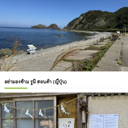
อย่ามองข้าม รูมิ ฮอนด้า (ญี่ปุ่น)