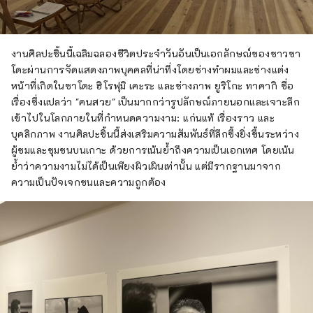
งานศิลปะชิ้นนี้เฉลิมฉลองชีวิตประจำวันอันเป็นเอกลักษณ์ของชาวซา
โดะผ่านการจัดแสดงภาพบุคคลที่น่าทึ่งโดยช่างทำผมและช่างแต่ง
หน้าที่เกิดในซาโดะ ฮิโรฟุมิ เคะระ และช่างภาพ ยูริโกะ ทาคากิ ชื่อ
เรื่องซึ่งแปลว่า "คนสวย" เป็นมากกว่ารูปลักษณ์ภายนอกและเจาะลึก
เข้าไปในโลกภายในที่กำหนดความงาม: แก่นแท้ เรื่องราว และ
บุคลิกภาพ งานศิลปะชิ้นนี้ส่งเสริมความสัมพันธ์ที่ลึกซึ้งยิ่งขึ้นระหว่าง
ผู้ชมและชุมชนบนเกาะ ด้วยการเน้นย้ำถึงความเป็นเอกเทศ โดยเน้น
ย้ำว่าความงามไม่ได้เป็นเพียงผิวเผินเท่านั้น แต่มีรากฐานมาจาก
ความเป็นปัจเจกชนและความถูกต้อง