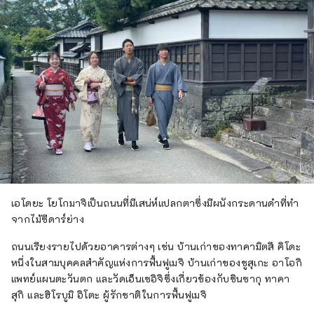
เอโดยะ โยโกมาจิเป็นถนนที่มีเสน่ห์แปลกตาซึ่งมีผนังกระดานดำที่ทำ
จากไม้ซีดาร์ย่าง
ถนนเรียงรายไปด้วยอาคารต่างๆ เช่น บ้านเก่าของทาคามิตสึ คิโดะ
หนึ่งในสามบุคคลสำคัญแห่งการฟื้นฟูเมจิ บ้านเก่าของชูสุเกะ อาโอกิ
แพทย์แผนตะวันตก และวัดเอ็นเซอิจิซึ่งเกี่ยวข้องกับชินซากุ ทาคา
สุกิ และฮิโรบูมิ อิโตะ ผู้รักชาติในการฟื้นฟูเมจิ