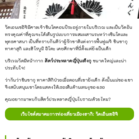
วัดเอนเซอิจิมีศาลเจ้าชินโตคอนปิระอยู่ภายในบริเวณ และเป็นวัดอัน
ทรงคุณค่าที่คุณจะได้เห็นรูปแบบการผสมผสานระหว่างชินโตและ
พุทธศาสนา เป็นที่ทราบกันดีว่าผู้รักชาติแห่งการฟื้นฟูเมจิ ชินซากุ
ทาคาสุกิ และฮิโรบูมิ อิโตะ เคยศึกษาที่นี่ตั้งแต่ยังเป็นเด็ก
บริเวณวัดมีหน้ากาก
สัตว์ประหลาดญี่ปุ่นเท็งกุ
ขนาดใหญ่และน่า
ประทับใจ!
ว่ากันว่าชินซากุ ทาคาสึกิป่วยเมื่อตอนที่เขายังเด็ก ดังนั้นแม่ของเขา
จึงสนับสนุนเขาโดยแสดงให้เธอเห็นด้านเทนงุของเธอ
คุณอยากมาพบกับสัตว์ประหลาดญี่ปุ่นโบราณด้วยไหม?
เว็บไซต์สมาคมการท่องเที่ยวเมืองฮากิ: วัดเอ็นเซอิจิ