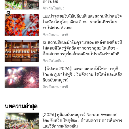
ตำรับได้!
จังหวัดโตเกียว
แนะนำจุดชมใบไม้เปลี่ยนสี และสถานที่น่าสนใจ
ในเมืองโฮคุโตะ เพียง 2 ชม. จากโตเกียวโดย
รถไฟด่วน Azusa
จังหวัดยามานาชิ
12 สถานที่แนะนำในคุรามาเอะ แหล่งท่องเที่ยวที่
ไม่ค่อยมีใครรู้จักถัดจากอาซากุสะ โตเกียว -
ตั้งแต่อาหารกูร์เมต์ยอดนิยมไปจนถึงร้านค้าที่มี
เอกลักษณ์ -
จังหวัดโตเกียว
【อัปเดต 2026】เทศกาลดอกไม้ไฟคาวากูชิ
โกะ & ภูเขาไฟฟูจิ：วันจัดงาน ไฮไลท์ และเคล็ด
ลับฉบับสมบูรณ์
จังหวัดยามานาชิ
บทความล่าสุด
[2026] คู่มือฉบับสมบูรณ์ Naruto Awaodori
โตะ จังหวัด โทคุชิมะ : กำหนดการ การเดินทาง
และวิธีการเพลิดเพลิน