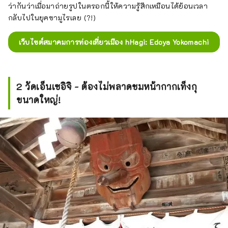
ว่ากันว่าเมื่อมาถ่ายรูปในตรอกนี้ให้ความรู้สึกเหมือนได้ย้อนเวลา
กลับไปในยุคซามูไรเลย (?!)
เว็บไซต์สมาคมการท่องเที่ยวเมือง hHagi: Edoya Yokomachi
2 วัดเอ็นเซอิจิ - ต้องไม่พลาดชมหน้ากากเท็งกุ
ขนาดใหญ่!