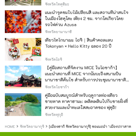
จังหวัดโทคุชิมะ
แนะนำจุดชมใบไม้เปลี่ยนสี และสถานที่น่าสนใจ
ในเมืองโฮคุโตะ เพียง 2 ชม. จากโตเกียวโดย
รถไฟด่วน Azusa
จังหวัดยามานาชิ
เที่ยวโทโกนาเมะ ไอจิ｜สินค้าคอลแลบ
Tokonyan × Hello Kitty ฉลอง 20 ปี
จังหวัดไอจิ
【คู่มือสถานที่จัดงาน MICE ในโอซาก้า】
แนะนำสถานที่ MICE จากนัมบะถึงสนามบิน
นานาชาติคันไซ สำหรับการประชุมนานาชาติ
และกิจกรรมองค์กร
จังหวัดโอซาก้า
คู่มือฉบับสมบูรณ์สำหรับฤดูกาลท่องเที่ยว
ชายหาด ทาคาฮามะ: เพลิดเพลินไปกับชายฝั่งที่
สวยงามและน้ำทะเลใสสะอาดของ ฟุคุอิ!
จังหวัดฟุกุอิ
HOME
จังหวัดยามากุจิ
[เมืองฮากิ จังหวัดยามากุจิ] ขอแนะนำ "เมืองปราสาทฮากิ"