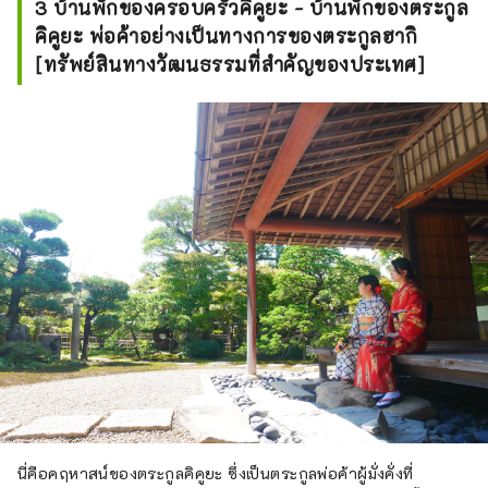
3 บ้านพักของครอบครัวคิคูยะ - บ้านพักของตระกูล
คิคูยะ พ่อค้าอย่างเป็นทางการของตระกูลฮากิ
[ทรัพย์สินทางวัฒนธรรมที่สำคัญของประเทศ]
นี่คือคฤหาสน์ของตระกูลคิคูยะ ซึ่งเป็นตระกูลพ่อค้าผู้มั่งคั่งที่