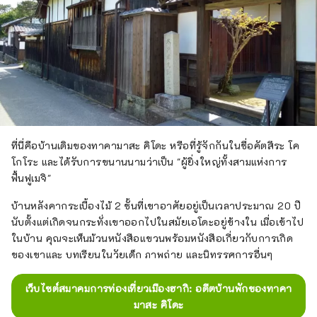
ที่นี่คือบ้านเดิมของทาคามาสะ คิโดะ หรือที่รู้จักกันในชื่อคัตสึระ โค
โกโระ และได้รับการขนานนามว่าเป็น "ผู้ยิ่งใหญ่ทั้งสามแห่งการ
ฟื้นฟูเมจิ"
บ้านหลังคากระเบื้องไม้ 2 ชั้นที่เขาอาศัยอยู่เป็นเวลาประมาณ 20 ปี
นับตั้งแต่เกิดจนกระทั่งเขาออกไปในสมัยเอโดะอยู่ข้างใน เมื่อเข้าไป
ในบ้าน คุณจะเห็นม้วนหนังสือแขวนพร้อมหนังสือเกี่ยวกับการเกิด
ของเขาและ บทเรียนในวัยเด็ก ภาพถ่าย และนิทรรศการอื่นๆ
เว็บไซต์สมาคมการท่องเที่ยวเมืองฮากิ: อดีตบ้านพักของทาคา
มาสะ คิโดะ