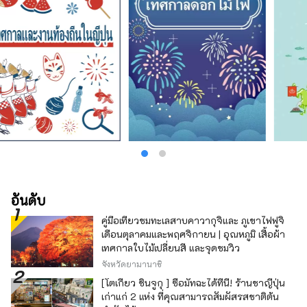
อันดับ
คู่มือเที่ยวชมทะเลสาบคาวากุจิและ ภูเขาไฟฟูจิ
เดือนตุลาคมและพฤศจิกายน | อุณหภูมิ เสื้อผ้า
เทศกาลใบไม้เปลี่ยนสี และจุดชมวิว
จังหวัดยามานาชิ
[โตเกียว ชินจูกุ ] ซื้อมัทฉะได้ที่นี่! ร้านชาญี่ปุ่น
เก่าแก่ 2 แห่ง ที่คุณสามารถสัมผัสรสชาติต้น