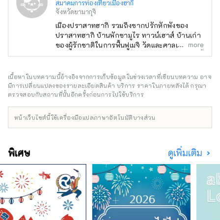
สมาคมการท่องเที่ยวเมืองฮากิ
จังหวัดยามากุจิ
เมืองปราสาทฮากิ รวมถึงซากปรักหักพังของ
ปราสาทฮากิ บ้านพักซามูไร ทาวน์เฮาส์ บ้านเก่า
more
ของผู้รักชาติในการฟื้นฟูเมจิ วัดและศาลเจ้า ได้
กลายเป็นมรดกของเมืองที่สืบทอดมาจนถึงทุกวันนี้
สถานที่ทางประวัติศาสตร์ยังคงอยู่ทั่วเมือง และ
ฮางิก็เปรียบเสมือนพิพิธภัณฑ์กลางแจ้ง
เนื้อหาในบทความนี้อ้างอิงจากการเก็บข้อมูลในช่วงเวลาที่เขียนบทความ อาจ
มีการเปลี่ยนแปลงของรายละเอียดสินค้า บริการ ราคาในภายหลังได้ กรุณา
ตรวจสอบกับสถานที่นั้นอีกครั้งก่อนการไปใช้บริการ
หน้าเว็บไซต์นี้ใช้เครื่องมือแปลภาษาอัตโนมัติบางส่วน
พิเศษ
ดูเพิ่มเติม