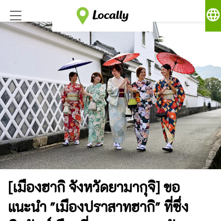
language
[เมืองฮากิ จังหวัดยามากุจิ] ขอ
แนะนำ "เมืองปราสาทฮากิ" ที่ซึ่ง