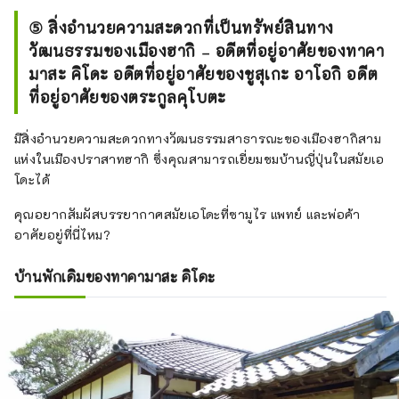
ด้านนอกของปราสาทฮากิในอดีต ถูก
⑤ สิ่งอำนวยความสะดวกที่เป็นทรัพย์สินทาง
แบ่งออกเป็นบล็อกต่างๆ ในรูปแบบ
วัฒนธรรมของเมืองฮากิ ₋ อดีตที่อยู่อาศัยของทาคา
ตาราง โดยมีที่อยู่อาศัยของซามูไร
มาสะ คิโดะ อดีตที่อยู่อาศัยของชูสุเกะ อาโอกิ อดีต
ชนชั้นกลางและระดับล่างเรียงกัน แม้
กระทั่งทุกวันนี้ ถนนในเมืองยังคงสภาพ
ที่อยู่อาศัยของตระกูลคุโบตะ
สมบูรณ์ โดยยังคงรักษาร่องรอยของ
อดีตเอาไว้

มีสิ่งอำนวยความสะดวกทางวัฒนธรรมสาธารณะของเมืองฮากิสาม
ในวันที่อากาศแจ่มใส ตรอกสวยงามที่มี
แห่งในเมืองปราสาทฮากิ ซึ่งคุณสามารถเยี่ยมชมบ้านญี่ปุ่นในสมัยเอ
กำแพงปลิงทะเลสีขาวสะท้อนแสงอาทิตย์
โดะได้
แห่งนี้สวยงามมากจนได้รับเลือกให้เป็น
คุณอยากสัมผัสบรรยากาศสมัยเอโดะที่ซามูไร แพทย์ และพ่อค้า
หนึ่งในถนน 100 อันดับแรกของญี่ปุ่น
อาศัยอยู่ที่นี่ไหม?
บ้านพักเดิมของทาคามาสะ คิโดะ