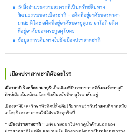
⑤ สิ่งอำนวยความสะดวกที่เป็นทรัพย์สินทาง
วัฒนธรรมของเมืองฮากิ ₋ อดีตที่อยู่อาศัยของทาคา
มาสะ คิโดะ อดีตที่อยู่อาศัยของชูสุเกะ อาโอกิ อดีต
ที่อยู่อาศัยของตระกูลคุโบตะ
ข้อมูลการเดินทางไปยังเมืองปราสาทฮากิ
เมืองปราสาทฮากิคืออะไร?
เมืองฮากิ จังหวัดยามากุจิ
เป็นเมืองที่มีบรรยากาศที่ยังคงรักษาภูมิ
ทัศน์เมืองในสมัยเอโดะ ซึ่งเป็นสมัยที่ซามูไรอาศัยอยู่
เมืองฮางิยังคงรักษาทิวทัศน์ดั้งเดิมไว้มากจนว่ากันว่าแผนที่จากสมัย
เอโดะยังคงสามารถใช้ได้จนถึงทุกวันนี้
``
เมืองปราสาทฮากิ
'' แผ่ขยายออกไปจากคูน้ำด้านนอกของ
ปราสาทฮากิในอดีต และถนนในเมืองถูกแบ่งออกเป็นรูปแบบตาราง