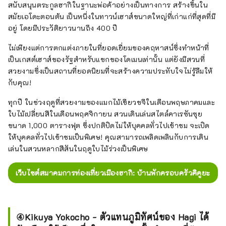
สนับสนุนตระกูลฮากิในฐานะพ่อค้าอย่างเป็นทางการ สร้างขึ้นใน
สมัยเอโดะตอนต้น เป็นหนึ่งในทาวน์เฮาส์ขนาดใหญ่ที่เก่าแก่ที่สุดที่มี
อยู่ โดยมีประวัติยาวนานถึง 400 ปี
ไม่เพียงแต่การตกแต่งภายในที่ยอดเยี่ยมของคฤหาสน์ซึ่งทำหน้าที่
เป็นเกสต์เฮาส์ของรัฐสำหรับแขกของโดเมนเท่านั้น แต่ยังมีสวนที่
สวยงามซึ่งเป็นสถานที่ยอดนิยมที่จะสร้างความประทับใจไม่รู้ลืมให้
กับคุณ!
ทุกปี ในช่วงฤดูที่สวยงามของแมกไม้เขียวขจีในเดือนพฤษภาคมและ
ใบไม้เปลี่ยนสีในเดือนพฤศจิกายน สวนเดินเล่นสไตล์คาเรซันซุย
ขนาด 1,000 ตารางฟุต ซึ่งปกติปิดไม่ให้บุคคลทั่วไปเข้าชม จะเปิด
ให้บุคคลทั่วไปเข้าชมเป็นพิเศษ! คุณสามารถเพลิดเพลินกับการเดิน
เล่นในสวนหลากสีสันในฤดูใบไม้ร่วงเป็นพิเศษ
เว็บไซต์สมาคมการท่องเที่ยวเมืองฮากิ: บ้านพักครอบครัวคิคูยะ
④Kikuya Yokocho - ตัวแทนภูมิทัศน์ของ Hagi ได้