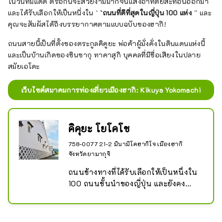
ในวันที่มีแดด ตรอกนี้จะสวยงามมากจนแสงอาทิตย์สะท้อนออกมา
และได้รับเลือกให้เป็นหนึ่งใน `
`ถนนที่ดีที่สุดในญี่ปุ่น 100 แห่ง
'' และ
คุณจะสัมผัสได้ถึงบรรยากาศตามแบบฉบับของฮากิ!
ถนนสายนี้เป็นที่ตั้งของตระกูลคิคูยะ พ่อค้าผู้มั่งคั่งในดินแดนแห่งนี้
และเป็นบ้านเกิดของชินซากุ ทาคาสุกิ บุคคลที่มีชื่อเสียงในปลาย
สมัยเอโดะ
เว็บไซต์สมาคมการท่องเที่ยวเมืองฮากิ: Kikuya Yokomachi
คิคุยะ โยโคโช
758-0077 21-2 มินามิโคฮากิโจ เมืองฮากิ
จังหวัดยามากุจิ
ถนนข้างทางที่ได้รับเลือกให้เป็นหนึ่งใน 
100 ถนนชั้นนำของญี่ปุ่น และยังคง
รักษาทิวทัศน์อันเป็นเอกลักษณ์ของเมือง
แห่งปราสาทเอาไว้

เมืองปราสาทซึ่งแผ่ขยายออกไปจากคูน้ำ