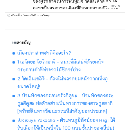
ของผู้รักชาติในการฟื้นฟูเมจิ วัดและศาลเจ้า ได้
more
กลายเป็นมรดกของเมืองที่สืบทอดมาจนถึงทุกวัน
นี้ สถานที่ทางประวัติศาสตร์ยังคงอยู่ทั่วเมือง
บริการนี้รวมโฆษณาที่ได้รับการสนับสนุน
และฮางิก็เปรียบเสมือนพิพิธภัณฑ์กลางแจ้ง
สารบัญ
เมืองปราสาทฮากิคืออะไร?
1 เอโดยะ โยโกมาจิ - ถนนที่มีเสน่ห์ด้วยผนัง
กระดานดำที่ทำจากไม้ซีดาร์ย่าง
2 วัดเอ็นเซอิจิ - ต้องไม่พลาดชมหน้ากากเท็งกุ
ขนาดใหญ่!
3 บ้านพักของครอบครัวคิคูยะ - บ้านพักของตระ
กูลคิคูยะ พ่อค้าอย่างเป็นทางการของตระกูลฮากิ
[ทรัพย์สินทางวัฒนธรรมที่สำคัญของประเทศ]
④Kikuya Yokocho - ตัวแทนภูมิทัศน์ของ Hagi ได้
รับเลือกให้เป็นหนึ่งใน 100 ถนนชั้นนำของญี่ปุ่น!