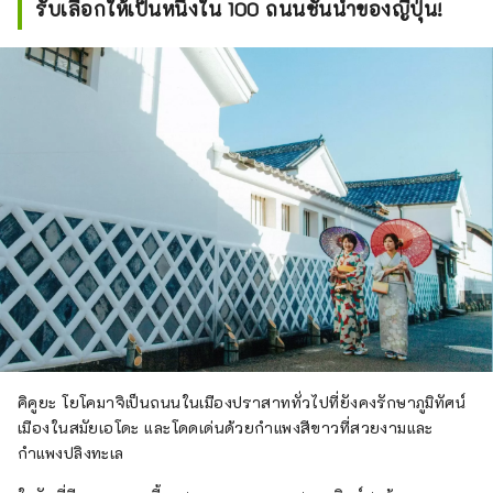
รับเลือกให้เป็นหนึ่งใน 100 ถนนชั้นนำของญี่ปุ่น!
คิคูยะ โยโคมาจิเป็นถนนในเมืองปราสาททั่วไปที่ยังคงรักษาภูมิทัศน์
เมืองในสมัยเอโดะ และโดดเด่นด้วยกำแพงสีขาวที่สวยงามและ
กำแพงปลิงทะเล