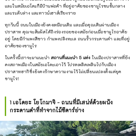
และในสมัยเอโดะก็มีบ้านพ่อค้า ที่อยู่อาศัยของซามูไรชนชั้นกลาง
และระดับล่าง และทาวน์เฮาส์เรียงราย
ทุกวันนี้ ถนนในเมืองยังคงเหมือนเดิม และเมื่อคุณเดินผ่านเมือง
ปราสาท คุณจะสัมผัสได้ถึงร่องรอยของสมัยก่อนเมื่อซามูไรอาศัย
อยู่ โดยมีกำแพงสีขาว กำแพงปลิงทะเล ถนนรั้วกระดานดำ และที่อยู่
อาศัยของซามูไร
ในครั้งนี้เราจะมาแนะนำ
สถานที่แนะนำ 5 แห่ง
ในเมืองปราสาทที่ยัง
คงสภาพเมืองในสมัยเอโดะเอาไว้ โปรดเพลิดเพลินไปกับเมือง
ปราสาทฮากิซึ่งยังคงรักษาความงามไว้ไม่เปลี่ยนแปลงตั้งแต่ยุค
ซามูไร!
1 เอโดยะ โยโกมาจิ - ถนนที่มีเสน่ห์ด้วยผนัง
กระดานดำที่ทำจากไม้ซีดาร์ย่าง