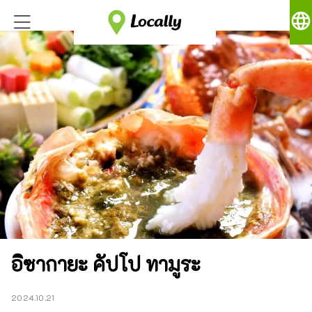
language
อิซากายะ คัปโป ทามูระ
2024.10.21