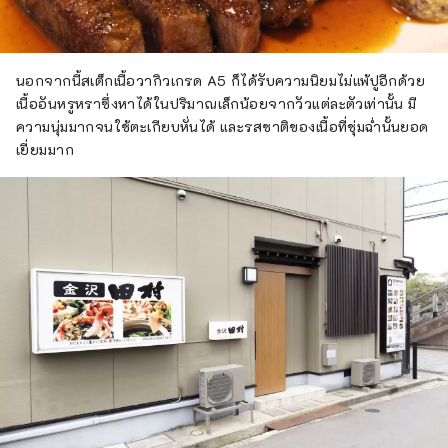
นอกจากนี้สเต็กเนื้อวากิวเกรด A5 ก็ได้รับความนิยมไม่แพ้ปูอีกด้วย
เนื้ออันหรูหราซึ่งหาได้ในปริมาณเล็กน้อยจากวัวแต่ละตัวเท่านั้น มี
ความนุ่มมากจนใช้ตะเกียบหั่นได้ และรสชาติของเนื้อที่ชุ่มฉ่ำนั้นยอด
เยี่ยมมาก