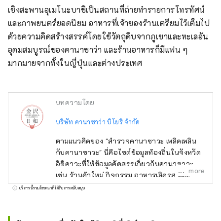
เชิงสะพานอุเมโนะบาชิเป็นสถานที่ถ่ายทำรายการโทรทัศน์
และภาพยนตร์ยอดนิยม อาหารที่เจ้าของร้านเตรียมไว้เต็มไป
ด้วยความคิดสร้างสรรค์โดยใช้วัตถุดิบจากภูเขาและทะเลอัน
อุดมสมบูรณ์ของคานาซาว่า และร้านอาหารก็มีแฟน ๆ 
มากมายจากทั้งในญี่ปุ่นและต่างประเทศ
บทความโดย
บริษัท คานาซาว่า บิโยริ จำกัด
ตามแนวคิดของ "สำรวจคานาซาวะ เพลิดเพลิน
กับคานาซาวะ" นี่คือไซต์ข้อมูลท้องถิ่นในจังหวัด
อิชิคาวะที่ให้ข้อมูลคัดสรรเกี่ยวกับคานาซาวะ
more
เช่น ร้านค้าใหม่ กิจกรรม อาหารเลิศรส และ
สถานที่ท่องเที่ยว นอกจากสื่อในประเทศ เช่น
บริการนี้รวมโฆษณาที่ได้รับการสนับสนุน
"SmartNews" และ "goo news" แล้ว เรายังร่วม
มือกับสื่อต่างประเทศ เช่น จีน ไต้หวัน ฮ่องกง
ไทย และเวียดนาม เพื่อถ่ายทอดเสน่ห์ของจังหวัด