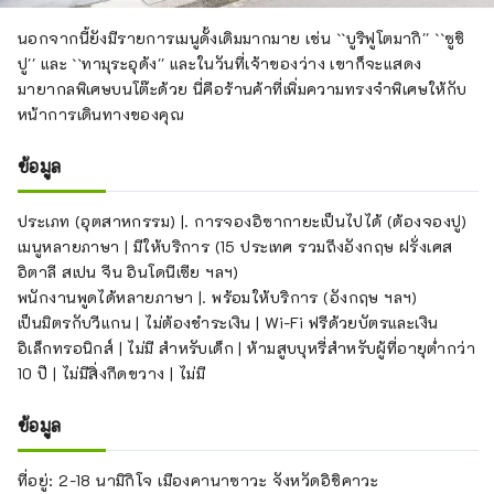
นอกจากนี้ยังมีรายการเมนูดั้งเดิมมากมาย เช่น ``บูริฟูโตมากิ'' ``ซูชิ
ปู'' และ ``ทามุระอุด้ง'' และในวันที่เจ้าของว่าง เขาก็จะแสดง
มายากลพิเศษบนโต๊ะด้วย นี่คือร้านค้าที่เพิ่มความทรงจำพิเศษให้กับ
หน้าการเดินทางของคุณ
ข้อมูล
ประเภท (อุตสาหกรรม) |. การจองอิซากายะเป็นไปได้ (ต้องจองปู)
เมนูหลายภาษา | มีให้บริการ (15 ประเทศ รวมถึงอังกฤษ ฝรั่งเศส
อิตาลี สเปน จีน อินโดนีเซีย ฯลฯ)
พนักงานพูดได้หลายภาษา |. พร้อมให้บริการ (อังกฤษ ฯลฯ)
เป็นมิตรกับวีแกน | ไม่ต้องชำระเงิน | Wi-Fi ฟรีด้วยบัตรและเงิน
อิเล็กทรอนิกส์ | ไม่มี สำหรับเด็ก | ห้ามสูบบุหรี่สำหรับผู้ที่อายุต่ำกว่า
10 ปี | ไม่มีสิ่งกีดขวาง | ไม่มี
ข้อมูล
ที่อยู่: 2-18 นามิกิโจ เมืองคานาซาวะ จังหวัดอิชิคาวะ