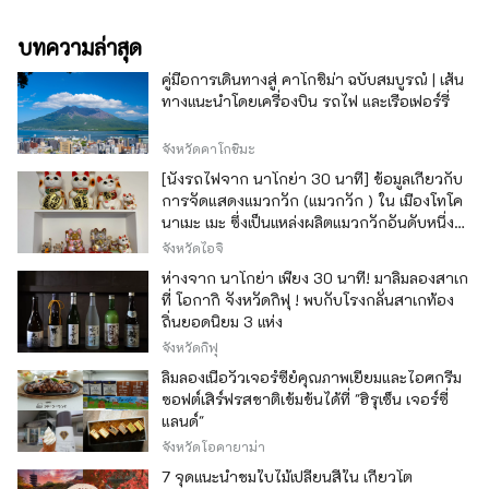
บทความล่าสุด
คู่มือการเดินทางสู่ คาโกชิม่า ฉบับสมบูรณ์ | เส้น
ทางแนะนำโดยเครื่องบิน รถไฟ และเรือเฟอร์รี่
จังหวัดคาโกชิมะ
[นั่งรถไฟจาก นาโกย่า 30 นาที] ข้อมูลเกี่ยวกับ
การจัดแสดงแมวกวัก (แมวกวัก ) ใน เมืองโทโค
นาเมะ เมะ ซึ่งเป็นแหล่งผลิตแมวกวักอันดับหนึ่ง
ของญี่ปุ่น
จังหวัดไอจิ
ห่างจาก นาโกย่า เพียง 30 นาที! มาลิ้มลองสาเก
ที่ โอกากิ จังหวัดกิฟุ ! พบกับโรงกลั่นสาเกท้อง
ถิ่นยอดนิยม 3 แห่ง
จังหวัดกิฟุ
ลิ้มลองเนื้อวัวเจอร์ซีย์คุณภาพเยี่ยมและไอศกรีม
ซอฟต์เสิร์ฟรสชาติเข้มข้นได้ที่ "ฮิรุเซ็น เจอร์ซี่
แลนด์"
จังหวัดโอคายาม่า
7 จุดแนะนำชมใบไม้เปลี่ยนสีใน เกียวโต