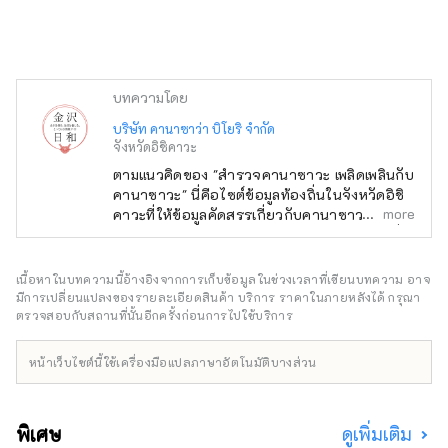
บทความโดย
บริษัท คานาซาว่า บิโยริ จำกัด
จังหวัดอิชิคาวะ
ตามแนวคิดของ "สำรวจคานาซาวะ เพลิดเพลินกับ
คานาซาวะ" นี่คือไซต์ข้อมูลท้องถิ่นในจังหวัดอิชิ
more
คาวะที่ให้ข้อมูลคัดสรรเกี่ยวกับคานาซาวะ เช่น
ร้านค้าใหม่ กิจกรรม อาหารเลิศรส และสถานที่
ท่องเที่ยว นอกจากสื่อในประเทศ เช่น
"SmartNews" และ "goo news" แล้ว เรายังร่วม
เนื้อหาในบทความนี้อ้างอิงจากการเก็บข้อมูลในช่วงเวลาที่เขียนบทความ อาจ
มือกับสื่อต่างประเทศ เช่น จีน ไต้หวัน ฮ่องกง
มีการเปลี่ยนแปลงของรายละเอียดสินค้า บริการ ราคาในภายหลังได้ กรุณา
ไทย และเวียดนาม เพื่อถ่ายทอดเสน่ห์ของจังหวัด
ตรวจสอบกับสถานที่นั้นอีกครั้งก่อนการไปใช้บริการ
อิชิคาวะอย่างกว้างขวาง
หน้าเว็บไซต์นี้ใช้เครื่องมือแปลภาษาอัตโนมัติบางส่วน
พิเศษ
ดูเพิ่มเติม