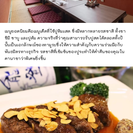
เมนูยอดนิยมคือเมนูเด็ดที่ใช้ปูหิมะสด ซึ่งมีหลากหลายรสชาติ ทั้งซา
ซิมิ ชาบู และปูต้ม ความจริงที่ว่าคุณสามารถรับปูสดได้ตลอดทั้งปี
นั้นเป็นเอกลักษณ์ของทามูระซึ่งให้ความสำคัญกับความร่วมมือกับ
พันธมิตรทางธุรกิจ รสชาติที่เข้มข้นของปูจะทำให้ค่ำคืนของคุณใน
คานาซาว่าพิเศษยิ่งขึ้น