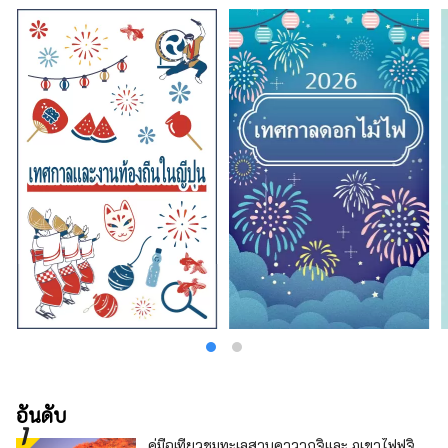
อันดับ
คู่มือเที่ยวชมทะเลสาบคาวากุจิและ ภูเขาไฟฟูจิ