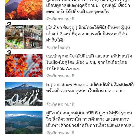
เดือนตุลาคมและพฤศจิกายน | อุณหภูมิ เสื้อผ้า
เทศกาลใบไม้เปลี่ยนสี และจุดชมวิว
จังหวัดยามานาชิ
[โตเกียว ชินจูกุ ] ซื้อมัทฉะได้ที่นี่! ร้านชาญี่ปุ่น
เก่าแก่ 2 แห่ง ที่คุณสามารถสัมผัสรสชาติต้น
ตำรับได้!
จังหวัดโตเกียว
แนะนำจุดชมใบไม้เปลี่ยนสี และสถานที่น่าสนใจ
ในเมืองโฮคุโตะ เพียง 2 ชม. จากโตเกียวโดย
รถไฟด่วน Azusa
จังหวัดยามานาชิ
Fujiten Snow Resort: เพลิดเพลินกับหิมะและสกี
พร้อมกิจกรรมฤดูหนาวในเดือน ม.ค.–ก.พ.
จังหวัดยามานาชิ
คู่มือฉบับสมบูรณ์สู่สถานีที่ 5 ภูเขาไฟฟูจิ| จุดชม
วิว สิ่งที่ควรสวมใส่ การเดินทาง และแผนการ
เดินทางตัวอย่างสำหรับการเที่ยวชมทะเลสาบคา
วากุจิ
จังหวัดยามานาชิ