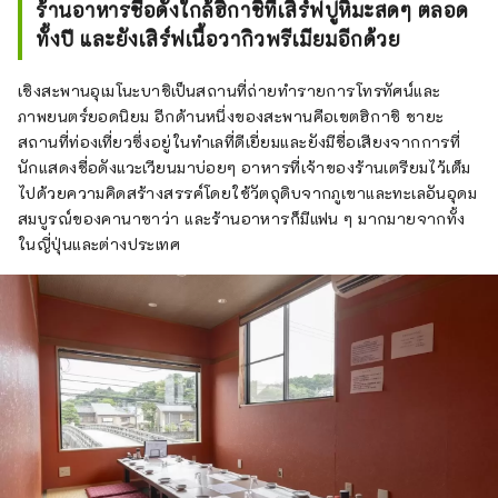
ร้านอาหารชื่อดังใกล้ฮิกาชิที่เสิร์ฟปูหิมะสดๆ ตลอด
อิชิคาวะอย่างกว้างขวาง
ทั้งปี และยังเสิร์ฟเนื้อวากิวพรีเมียมอีกด้วย
เชิงสะพานอุเมโนะบาชิเป็นสถานที่ถ่ายทำรายการโทรทัศน์และ
ภาพยนตร์ยอดนิยม อีกด้านหนึ่งของสะพานคือเขตฮิกาชิ ชายะ
สถานที่ท่องเที่ยวซึ่งอยู่ในทำเลที่ดีเยี่ยมและยังมีชื่อเสียงจากการที่
นักแสดงชื่อดังแวะเวียนมาบ่อยๆ อาหารที่เจ้าของร้านเตรียมไว้เต็ม
ไปด้วยความคิดสร้างสรรค์โดยใช้วัตถุดิบจากภูเขาและทะเลอันอุดม
สมบูรณ์ของคานาซาว่า และร้านอาหารก็มีแฟน ๆ มากมายจากทั้ง
ในญี่ปุ่นและต่างประเทศ