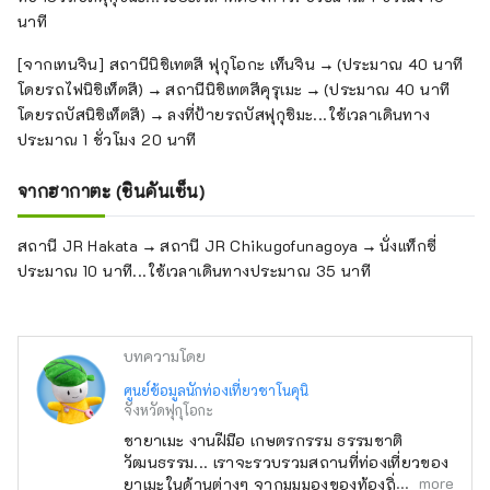
นาที
[จากเทนจิน] สถานีนิชิเทตสึ ฟุกุโอกะ เท็นจิน → (ประมาณ 40 นาที
โดยรถไฟนิชิเท็ตสึ) → สถานีนิชิเทตสึคุรุเมะ → (ประมาณ 40 นาที
โดยรถบัสนิชิเท็ตสึ) → ลงที่ป้ายรถบัสฟุกุชิมะ...ใช้เวลาเดินทาง
ประมาณ 1 ชั่วโมง 20 นาที
จากฮากาตะ (ชินคันเซ็น)
สถานี JR Hakata → สถานี JR Chikugofunagoya → นั่งแท็กซี่
ประมาณ 10 นาที...ใช้เวลาเดินทางประมาณ 35 นาที
บทความโดย
ศูนย์ข้อมูลนักท่องเที่ยวชาโนคุนิ
จังหวัดฟุกุโอกะ
ชายาเมะ งานฝีมือ เกษตรกรรม ธรรมชาติ
วัฒนธรรม... เราจะรวบรวมสถานที่ท่องเที่ยวของ
more
ยาเมะในด้านต่างๆ จากมุมมองของท้องถิ่นและส่ง