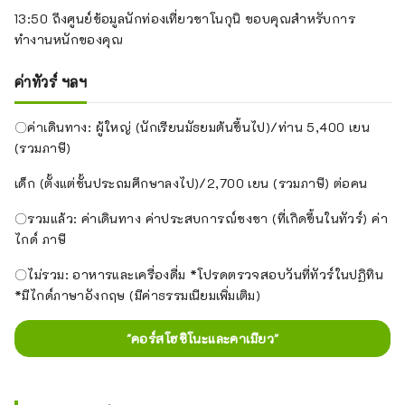
13:50 ถึงศูนย์ข้อมูลนักท่องเที่ยวชาโนกุนิ ขอบคุณสำหรับการ
ทำงานหนักของคุณ
ค่าทัวร์ ฯลฯ
〇ค่าเดินทาง: ผู้ใหญ่ (นักเรียนมัธยมต้นขึ้นไป)/ท่าน 5,400 เยน
(รวมภาษี)
เด็ก (ตั้งแต่ชั้นประถมศึกษาลงไป)/2,700 เยน (รวมภาษี) ต่อคน
〇รวมแล้ว: ค่าเดินทาง ค่าประสบการณ์ชงชา (ที่เกิดขึ้นในทัวร์) ค่า
ไกด์ ภาษี
〇ไม่รวม: อาหารและเครื่องดื่ม *โปรดตรวจสอบวันที่ทัวร์ในปฏิทิน
*มีไกด์ภาษาอังกฤษ (มีค่าธรรมเนียมเพิ่มเติม)
"คอร์สโฮชิโนะและคาเมียว"