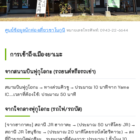
ศูนย์ข้อมูลนักท่องเที่ยวชาโนกุนิ
หมายเลขโทรศัพท์: 0943-22-6644
การเข้าถึงเมืองยาเมะ
จากสนามบินฟุกุโอกะ (รถยนต์หรือรถเช่า)
สนามบินฟุกุโอกะ → ทางด่วนคิวชู → ประมาณ 10 นาทีจาก Yame
IC...เวลาที่ต้องใช้: ประมาณ 50 นาที
จากใจกลางฟุกุโอกะ (รถไฟ/รถบัส)
[จากฮากาตะ] สถานี JR ฮากาตะ → (ประมาณ 50 นาทีโดย JR) →
สถานี JR ไฮนุซึกะ → (ประมาณ 20 นาทีโดยรถบัสโฮริคาวะ) → ลง
ที่ป้ายรถบัสฟุกุชิมะ...ระยะเวลาที่ต้องการ: ประมาณ 1 ชั่วโมง 10