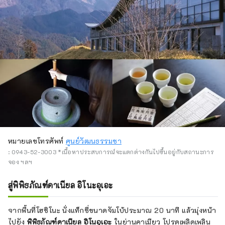
หมายเลขโทรศัพท์
ศูนย์วัฒนธรรมชา
: 0943-52-3003 *เนื้อหาประสบการณ์จะแตกต่างกันไปขึ้นอยู่กับสถานะการ
จอง ฯลฯ
สู่พิพิธภัณฑ์ดาเนียล อิโนะอุเอะ
จากพื้นที่โฮชิโนะ นั่งแท็กซี่ขนาดจัมโบ้ประมาณ 20 นาที แล้วมุ่งหน้า
ไปยัง
พิพิธภัณฑ์ดาเนียล อิโนอุเอะ
ในย่านคาเมียว โปรดเพลิดเพลิน