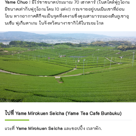
Yame Chuo
! มีไร่ชาขนาดประมาณ 70 เฮกตาร์ (ในสไตล์ฟุกุโอกะ
มีขนาดเท่ากับฟุกุโอกะโดม 10 แห่ง!) กระจายอยู่บนเนินเขาที่อ่อน
โยน หากอากาศดีก็จะเป็นจุดที่งดงามซึ่งคุณสามารถมองเห็นภูเขาอุ
นเซ็น ฟุเก็นดาเกะ ในจังหวัดนางาซากิได้ในระยะไกล
ไปที่ Yame Mirokuen Seicha (Yame Tea Cafe Bunbuku)
แวะที่
Yame Mirokuen Seicha
และชอปปิ้ง เวลาพัก.