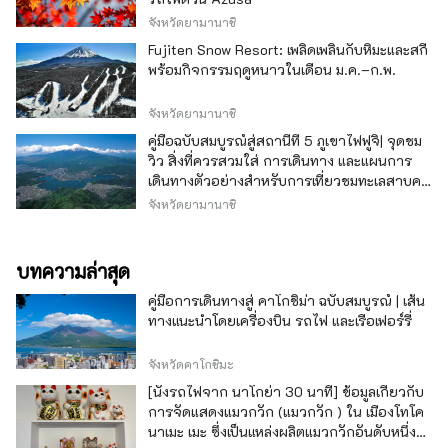
จังหวัดยามานาชิ
Fujiten Snow Resort: เพลิดเพลินกับหิมะและสกี
พร้อมกิจกรรมฤดูหนาวในเดือน ม.ค.–ก.พ.
จังหวัดยามานาชิ
คู่มือฉบับสมบูรณ์สู่สถานีที่ 5 ภูเขาไฟฟูจิ| จุดชม
วิว สิ่งที่ควรสวมใส่ การเดินทาง และแผนการ
เดินทางตัวอย่างสำหรับการเที่ยวชมทะเลสาบคา
วากุจิ
จังหวัดยามานาชิ
บทความล่าสุด
คู่มือการเดินทางสู่ คาโกชิม่า ฉบับสมบูรณ์ | เส้น
ทางแนะนำโดยเครื่องบิน รถไฟ และเรือเฟอร์รี่
จังหวัดคาโกชิมะ
[นั่งรถไฟจาก นาโกย่า 30 นาที] ข้อมูลเกี่ยวกับ
การจัดแสดงแมวกวัก (แมวกวัก ) ใน เมืองโทโค
นาเมะ เมะ ซึ่งเป็นแหล่งผลิตแมวกวักอันดับหนึ่ง