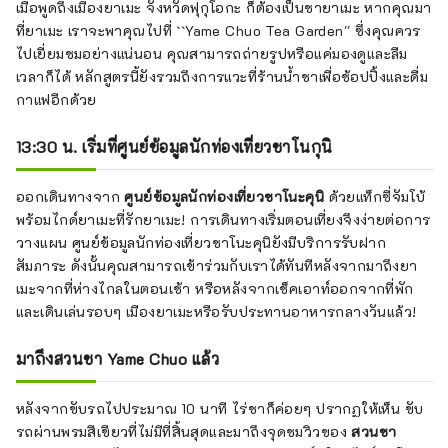
เมื่อพูดถึงเมืองยาเมะ จังหวัดฟุกุโอกะ ก็ต้องเป็นชายาเมะ หากคุณมา
ที่ยาเมะ เราจะพาคุณไปที่ ``Yame Chuo Tea Garden'' ซึ่งคุณควร
ไปเยี่ยมชมอย่างแน่นอน คุณสามารถถ่ายรูปหรือแค่มองดูและลืม
เวลาก็ได้ หลักสูตรนี้ยังรวมถึงการแวะที่ร้านน้ำชาเพื่อช้อปปิ้งและดื่ม
กาแฟอีกด้วย
13:30 น. เริ่มที่ศูนย์ข้อมูลนักท่องเที่ยวชาโนกุนิ
ออกเดินทางจาก
ศูนย์ข้อมูลนักท่องเที่ยวชาโนะคุนิ
ด้วยแท็กซี่จัมโบ้
พร้อมไกด์ยาเมะที่รักยาเมะ! การเดินทางเริ่มตอนเที่ยงจึงง่ายต่อการ
วางแผน ศูนย์ข้อมูลนักท่องเที่ยวชาโนะคุนิยังมีบริการรับฝาก
สัมภาระ ดังนั้นคุณสามารถเข้าร่วมกับเราได้ทันทีหลังจากมาถึงยา
เมะจากที่ห่างไกลในตอนเช้า หรือหลังจากเช็คเอาท์ออกจากที่พัก
และเดินเล่นรอบๆ เมืองยาเมะหรือรับประทานอาหารกลางวันแล้ว!
มาถึงสวนชา Yame Chuo แล้ว
หลังจากขับรถไปประมาณ 10 นาที ไร่ชาก็ค่อยๆ ปรากฏให้เห็น ขับ
รถผ่านพรมสีเขียวที่ไม่มีที่สิ้นสุดและมาถึงจุดชมวิวของ
สวนชา