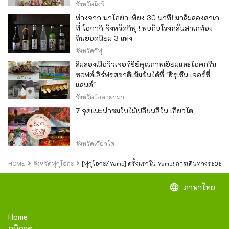
ของญี่ปุ่น
จังหวัดไอจิ
ห่างจาก นาโกย่า เพียง 30 นาที! มาลิ้มลองสาเก
ที่ โอกากิ จังหวัดกิฟุ ! พบกับโรงกลั่นสาเกท้อง
ถิ่นยอดนิยม 3 แห่ง
จังหวัดกิฟุ
ลิ้มลองเนื้อวัวเจอร์ซีย์คุณภาพเยี่ยมและไอศกรีม
ซอฟต์เสิร์ฟรสชาติเข้มข้นได้ที่ "ฮิรุเซ็น เจอร์ซี่
แลนด์"
จังหวัดโอคายาม่า
7 จุดแนะนำชมใบไม้เปลี่ยนสีใน เกียวโต
จังหวัดเกียวโต
HOME
จังหวัดฟุกุโอกะ
[ฟุกุโอกะ/Yame] ครั้งแรกใน Yame! การเดินทางระยะสั้
language
ภาษาไทย
Home
ภูมิภาค