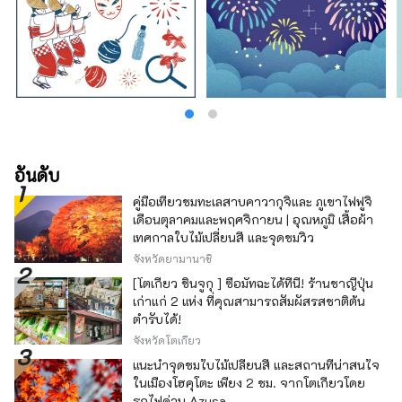
อันดับ
คู่มือเที่ยวชมทะเลสาบคาวากุจิและ ภูเขาไฟฟูจิ
เดือนตุลาคมและพฤศจิกายน | อุณหภูมิ เสื้อผ้า
เทศกาลใบไม้เปลี่ยนสี และจุดชมวิว
จังหวัดยามานาชิ
[โตเกียว ชินจูกุ ] ซื้อมัทฉะได้ที่นี่! ร้านชาญี่ปุ่น
เก่าแก่ 2 แห่ง ที่คุณสามารถสัมผัสรสชาติต้น
ตำรับได้!
จังหวัดโตเกียว
แนะนำจุดชมใบไม้เปลี่ยนสี และสถานที่น่าสนใจ
ในเมืองโฮคุโตะ เพียง 2 ชม. จากโตเกียวโดย
รถไฟด่วน Azusa