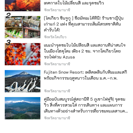
เทศกาลใบไม้เปลี่ยนสี และจุดชมวิว
จังหวัดยามานาชิ
[โตเกียว ชินจูกุ ] ซื้อมัทฉะได้ที่นี่! ร้านชาญี่ปุ่น
เก่าแก่ 2 แห่ง ที่คุณสามารถสัมผัสรสชาติต้น
ตำรับได้!
จังหวัดโตเกียว
แนะนำจุดชมใบไม้เปลี่ยนสี และสถานที่น่าสนใจ
ในเมืองโฮคุโตะ เพียง 2 ชม. จากโตเกียวโดย
รถไฟด่วน Azusa
จังหวัดยามานาชิ
Fujiten Snow Resort: เพลิดเพลินกับหิมะและสกี
พร้อมกิจกรรมฤดูหนาวในเดือน ม.ค.–ก.พ.
จังหวัดยามานาชิ
คู่มือฉบับสมบูรณ์สู่สถานีที่ 5 ภูเขาไฟฟูจิ| จุดชม
วิว สิ่งที่ควรสวมใส่ การเดินทาง และแผนการ
เดินทางตัวอย่างสำหรับการเที่ยวชมทะเลสาบคา
วากุจิ
จังหวัดยามานาชิ