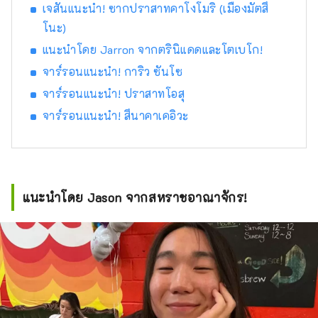
เจสันแนะนำ! ซากปราสาทคาโงโมริ (เมืองมัตสึ
โนะ)
แนะนำโดย Jarron จากตรินิแดดและโตเบโก!
จาร์รอนแนะนำ! การิว ซันโซ
จาร์รอนแนะนำ! ปราสาทโอสุ
จาร์รอนแนะนำ! สึนาคาเคอิวะ
แนะนำโดย Jason จากสหราชอาณาจักร!