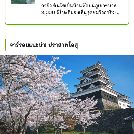
การิว ซันโซเป็นบ้านพักบนภูเขาขนาด 
3,000 ซึโบะที่มองเห็นจุดชมวิวการิว-บุ
จิที่งดงามที่สุดของลุ่มน้ำฮิจิกาวะ ยา
ซิตสึเนะ คาโตะ ผู้ปกครองลำดับที่สาม
ของแคว้นโอสุกล่าวว่า ``ภูเขาโฮไรมี
ลักษณะคล้ายรูปร่างของมังกรเอนกาย'' 
จาร์รอนแนะนำ! ปราสาทโอสุ
ว่ากันว่าได้รับการตั้งชื่อว่า ``การิว'' ด้วย
เหตุผลนี้

อาคารทั้งสามหลัง ได้แก่ การิวอิน ฟูโระ
อัน และชิโจอันแต่ละหลังถือเป็นผลงาน
ชิ้นเอกอันวิจิตรงดงาม และสวนยืมที่
ผสมผสานธรรมชาติของภูเขา แม่น้ำฮิจิ
คาวะ และริมแม่น้ำเนียวโฮจิแสดงให้เห็น
ถึงความกลมกลืนอันสง่างามของ
ธรรมชาติและมนุษย์ -ทำออกมาให้เห็น
หน้าตาที่แตกต่างกันออกไปในแต่ละ
ฤดูกาล

อาจกล่าวได้ว่า ``จิตวิญญาณแห่งชา'' 
และ ``จิตวิญญาณแห่งญี่ปุ่น'' ที่ถูกลืมยัง