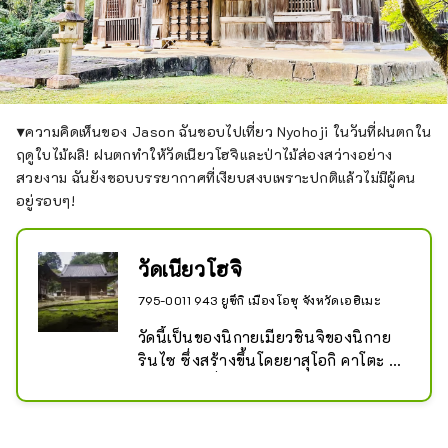
▼ความคิดเห็นของ Jason ฉันชอบไปเที่ยว Nyohoji ในวันที่ฝนตกใน
ฤดูใบไม้ผลิ! ฝนตกทำให้วัดเนียวโฮจิและป่าไม้ส่องสว่างอย่าง
สวยงาม ฉันยังชอบบรรยากาศที่เงียบสงบเพราะปกติแล้วไม่มีผู้คน
อยู่รอบๆ!
วัดเนียวโฮจิ
795-0011 943 ยูซึกิ เมืองโอซุ จังหวัดเอฮิเมะ
วัดนี้เป็นของนิกายเมียวชินจิของนิกาย
รินไซ ซึ่งสร้างขึ้นโดยยาสุโอกิ คาโตะ 
ขุนนางคนที่สองของแคว้นโอซุ ในฐานะ
ผู้ก่อตั้งบันเคอิ เอตาคุ หอพุทธของวัดเนีย
วโฮจิมีโครงสร้างที่แปลกตาซึ่งเพิ่มเป็น