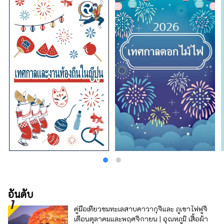
อันดับ
คู่มือเที่ยวชมทะเลสาบคาวากุจิและ ภูเขาไฟฟูจิ
เดือนตุลาคมและพฤศจิกายน | อุณหภูมิ เสื้อผ้า