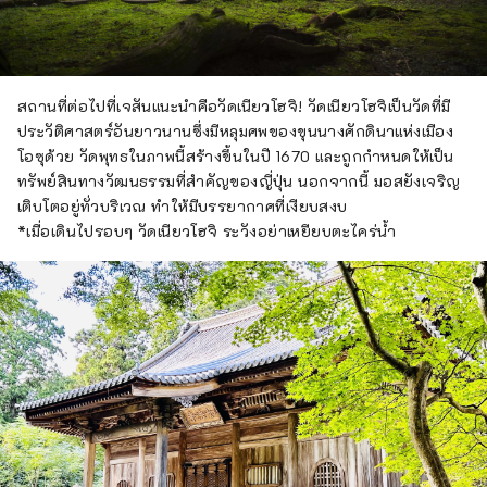
สถานที่ต่อไปที่เจสันแนะนำคือวัดเนียวโฮจิ! วัดเนียวโฮจิเป็นวัดที่มี
ประวัติศาสตร์อันยาวนานซึ่งมีหลุมศพของขุนนางศักดินาแห่งเมือง
โอซุด้วย วัดพุทธในภาพนี้สร้างขึ้นในปี 1670 และถูกกำหนดให้เป็น
ทรัพย์สินทางวัฒนธรรมที่สำคัญของญี่ปุ่น นอกจากนี้ มอสยังเจริญ
เติบโตอยู่ทั่วบริเวณ ทำให้มีบรรยากาศที่เงียบสงบ
*เมื่อเดินไปรอบๆ วัดเนียวโฮจิ ระวังอย่าเหยียบตะไคร่น้ำ