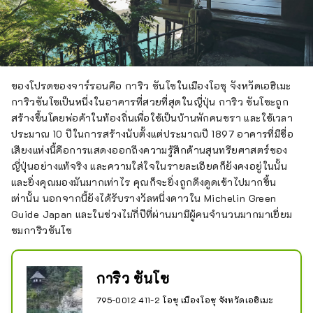
ของโปรดของจาร์รอนคือ การิว ซันโซในเมืองโอซุ จังหวัดเอฮิเมะ
การิวซันโซเป็นหนึ่งในอาคารที่สวยที่สุดในญี่ปุ่น การิว ซันโซะถูก
สร้างขึ้นโดยพ่อค้าในท้องถิ่นเพื่อใช้เป็นบ้านพักคนชรา และใช้เวลา
ประมาณ 10 ปีในการสร้างนับตั้งแต่ประมาณปี 1897 อาคารที่มีชื่อ
เสียงแห่งนี้คือการแสดงออกถึงความรู้สึกด้านสุนทรียศาสตร์ของ
ญี่ปุ่นอย่างแท้จริง และความใส่ใจในรายละเอียดก็ยังคงอยู่ในนั้น
และยิ่งคุณมองมันมากเท่าไร คุณก็จะยิ่งถูกดึงดูดเข้าไปมากขึ้น
เท่านั้น นอกจากนี้ยังได้รับรางวัลหนึ่งดาวใน Michelin Green
Guide Japan และในช่วงไม่กี่ปีที่ผ่านมามีผู้คนจำนวนมากมาเยี่ยม
ชมการิวซันโซ
การิว ซันโซ
795-0012 411-2 โอซุ เมืองโอซุ จังหวัดเอฮิเมะ