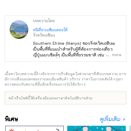
บทความโดย
หนีเที่ยวเอฮิเมะตอนใต้
จังหวัดเอฮิเมะ
Southern Ehime (Nanyo) ของจังหวัดเอฮิเมะ
เป็นพื้นที่ที่แนะนำสำหรับผู้ที่ต้องการท่องเที่ยว
more
ญี่ปุ่นแบบชิลล์ๆ เป็นพื้นที่ที่ธรรมชาติ เช่น ทะเล
ภูเขา และแม่น้ำ อยู่ร่วมกับทัศนียภาพเมืองเก่าและ
มรดกทางประวัติศาสตร์ นอกจากนี้ยังมีกิจกรรม
ต่างๆ มากมายที่ใช้ประโยชน์จากธรรมชาติ ทำให้
เนื้อหาในบทความนี้อ้างอิงจากการเก็บข้อมูลในช่วงเวลาที่เขียนบทความ อาจ
เหมาะสำหรับการเข้าพักระยะยาวหนึ่งสัปดาห์ขึ้น
มีการเปลี่ยนแปลงของรายละเอียดสินค้า บริการ ราคาในภายหลังได้ กรุณา
ไป โปรดเพลิดเพลินไปกับการท่องเที่ยวอย่างผ่อน
ตรวจสอบกับสถานที่นั้นอีกครั้งก่อนการไปใช้บริการ
คลายในภูมิภาคนันโยของจังหวัดเอฮิเมะ
หน้าเว็บไซต์นี้ใช้เครื่องมือแปลภาษาอัตโนมัติบางส่วน
พิเศษ
ดูเพิ่มเติม