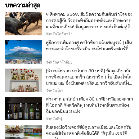
บทความล่าสุด
9 สิงหาคม 2569: สัมผัสความตื่นเต้นเร้าใจของ
การต่อสู้กับวัวกระทิงอันทรงพลังและทักษะการ
เล่นที่ยอดเยี่ยม! ข้อมูลตารางการแข่งขันต่อสู้กับ
วัวกระทิง โอกินาว่า
จังหวัดโอกินาว่า
คู่มือการเดินทางสู่ คาโกชิม่า ฉบับสมบูรณ์ | เส้น
ทางแนะนำโดยเครื่องบิน รถไฟ และเรือเฟอร์รี่
จังหวัดคาโกชิมะ
[นั่งรถไฟจาก นาโกย่า 30 นาที] ข้อมูลเกี่ยวกับ
การจัดแสดงแมวกวัก (แมวกวัก ) ใน เมืองโทโค
นาเมะ เมะ ซึ่งเป็นแหล่งผลิตแมวกวักอันดับหนึ่ง
ของญี่ปุ่น
จังหวัดไอจิ
ห่างจาก นาโกย่า เพียง 30 นาที! มาลิ้มลองสาเก
ที่ โอกากิ จังหวัดกิฟุ ! พบกับโรงกลั่นสาเกท้อง
ถิ่นยอดนิยม 3 แห่ง
จังหวัดกิฟุ
ลิ้มลองเนื้อวัวเจอร์ซีย์คุณภาพเยี่ยมและไอศกรีม
ซอฟต์เสิร์ฟรสชาติเข้มข้นได้ที่ "ฮิรุเซ็น เจอร์ซี่