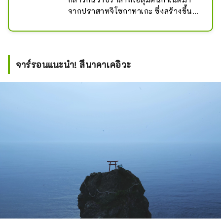
จากปราสาทจิโซกาทาเกะ ซึ่งสร้างขึ้น
โดยโทโยฟุสะ อุสึโนมิยะ ผู้ว่าราชการจัง
หวัดอิโยะ ในปี 1331 ในช่วงปลายยุคคา
มาคุระ และตั้งแต่นั้นมา ปราสาทแห่งนี้ก็
อยู่มาเป็นเวลา 237 ปีแล้ว หลังจาก
จาร์รอนแนะนำ! สึนาคาเคอิวะ
ยุทธการที่เซกิงาฮาระ ช่วงเวลาอัน
วุ่นวายก็บรรเทาลง และเมืองปราสาทก็
เริ่มก่อตัวขึ้นในสมัยของโทโดะ ทากาโท
ระและวากิซากะ ยาสุฮารุ ซึ่งเป็นที่รู้จัก
ในฐานะผู้สร้างปราสาทระดับ
ปรมาจารย์ ต่อมา ซาดายาสุ คาโตะ 
กลายเป็นเจ้าแห่งปราสาท และการ
ปกครองของตระกูลคาโตะยังคงดำเนิน
ต่อไปจนกระทั่งได้รับการฟื้นฟู
กรรมสิทธิ์ในที่ดิน

ในสมัยเมจิ หอคอยปราสาทถูกรื้อถอน
ในปี พ.ศ. 2431 เนื่องจากการทรุดโทรม 
หอคอยปราสาทในปัจจุบันได้รับการ
บูรณะในปี 2004 โดยใช้ระยะเวลา