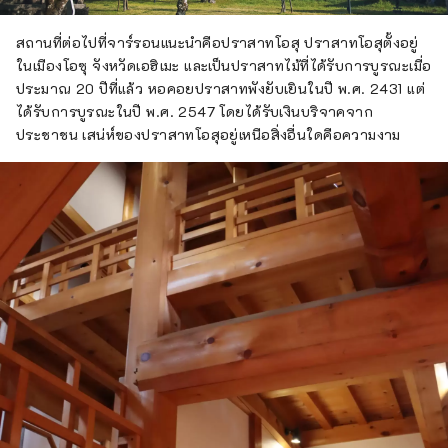
คงมีชีวิตอยู่ในทิวทัศน์บรรยากาศภายใน
สวนและจากการิว ซันโซ
สถานที่ต่อไปที่จาร์รอนแนะนำคือปราสาทโอสุ ปราสาทโอสุตั้งอยู่
ในเมืองโอซุ จังหวัดเอฮิเมะ และเป็นปราสาทไม้ที่ได้รับการบูรณะเมื่อ
ประมาณ 20 ปีที่แล้ว หอคอยปราสาทพังยับเยินในปี พ.ศ. 2431 แต่
ได้รับการบูรณะในปี พ.ศ. 2547 โดยได้รับเงินบริจาคจาก
ประชาชน เสน่ห์ของปราสาทโอสุอยู่เหนือสิ่งอื่นใดคือความงาม