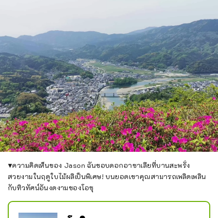
▼ความคิดเห็นของ Jason ฉันชอบดอกอาซาเลียที่บานสะพรั่ง
สวยงามในฤดูใบไม้ผลิเป็นพิเศษ! บนยอดเขาคุณสามารถเพลิดเพลิน
กับทิวทัศน์อันงดงามของโอซุ