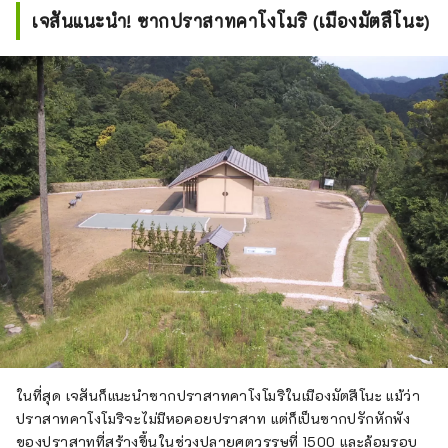
สองเท่าของเซนโด พระศากยมุนี เนียว
เจสันแนะนำ! ซากปราสาทคาโงโมริ (เมืองมัตสึโนะ)
ไร พระพุทธองค์หลักประดิษฐานอยู่ตรง
กลางอาคาร ทำให้เป็นพื้นที่สำหรับหอ
พุทธ แต่ทั้งสองด้านมีเสื่อทาทามิ เสื่อ
สำหรับพระภิกษุปฏิบัติธรรม มีพื้นที่จัด
ไว้ให้ วัดพุทธยังได้รับเลือกให้เป็น
ทรัพย์สินทางวัฒนธรรมที่สำคัญของ
ชาติอีกด้วย
ในที่สุด เจสันก็แนะนำซากปราสาทคาโงโมริในเมืองมัตสึโนะ แม้ว่า
ปราสาทคาโงโมริจะไม่มีหอคอยปราสาท แต่ก็เป็นซากปรักหักพัง
ของปราสาทที่สร้างขึ้นในช่วงปลายศตวรรษที่ 1500 และล้อมรอบ