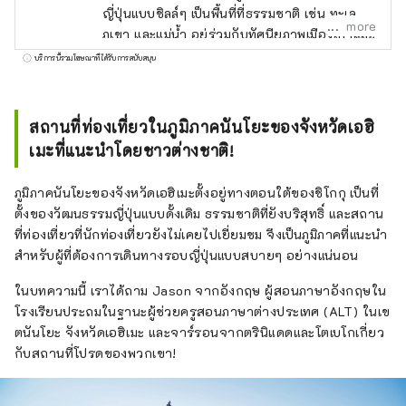
ญี่ปุ่นแบบชิลล์ๆ เป็นพื้นที่ที่ธรรมชาติ เช่น ทะเล
more
ภูเขา และแม่น้ำ อยู่ร่วมกับทัศนียภาพเมืองเก่าและ
มรดกทางประวัติศาสตร์ นอกจากนี้ยังมีกิจกรรม
บริการนี้รวมโฆษณาที่ได้รับการสนับสนุน
ต่างๆ มากมายที่ใช้ประโยชน์จากธรรมชาติ
ทำให้เหมาะสำหรับการเข้าพักระยะยาวหนึ่ง
สัปดาห์ขึ้นไป โปรดเพลิดเพลินไปกับการท่องเที่ยว
สถานที่ท่องเที่ยวในภูมิภาคนันโยะของจังหวัดเอฮิ
อย่างผ่อนคลายในภูมิภาคนันโยของจังหวัดเอฮิ
เมะที่แนะนำโดยชาวต่างชาติ!
เมะ
ภูมิภาคนันโยะของจังหวัดเอฮิเมะตั้งอยู่ทางตอนใต้ของชิโกกุ เป็นที่
ตั้งของวัฒนธรรมญี่ปุ่นแบบดั้งเดิม ธรรมชาติที่ยังบริสุทธิ์ และสถาน
ที่ท่องเที่ยวที่นักท่องเที่ยวยังไม่เคยไปเยี่ยมชม จึงเป็นภูมิภาคที่แนะนำ
สำหรับผู้ที่ต้องการเดินทางรอบญี่ปุ่นแบบสบายๆ อย่างแน่นอน
ในบทความนี้ เราได้ถาม Jason จากอังกฤษ ผู้สอนภาษาอังกฤษใน
โรงเรียนประถมในฐานะผู้ช่วยครูสอนภาษาต่างประเทศ (ALT) ในเข
ตนันโยะ จังหวัดเอฮิเมะ และจาร์รอนจากตรินิแดดและโตเบโกเกี่ยว
กับสถานที่โปรดของพวกเขา!