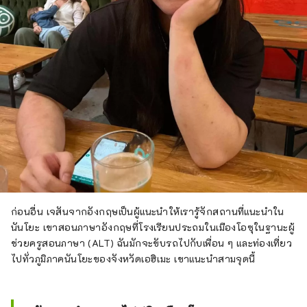
ก่อนอื่น เจสันจากอังกฤษเป็นผู้แนะนำให้เรารู้จักสถานที่แนะนำใน
นันโยะ เขาสอนภาษาอังกฤษที่โรงเรียนประถมในเมืองโอซุในฐานะผู้
ช่วยครูสอนภาษา (ALT) ฉันมักจะขับรถไปกับเพื่อน ๆ และท่องเที่ยว
ไปทั่วภูมิภาคนันโยะของจังหวัดเอฮิเมะ เขาแนะนำสามจุดนี้