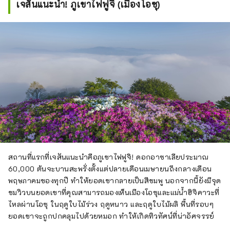
เจสันแนะนำ! ภูเขาไฟฟูจิ (เมืองโอซุ)
สถานที่แรกที่เจสันแนะนำคือภูเขาไฟฟูจิ! ดอกอาซาเลียประมาณ
60,000 ต้นจะบานสะพรั่งตั้งแต่ปลายเดือนเมษายนถึงกลางเดือน
พฤษภาคมของทุกปี ทำให้ยอดเขากลายเป็นสีชมพู นอกจากนี้ยังมีจุด
ชมวิวบนยอดเขาที่คุณสามารถมองเห็นเมืองโอซุและแม่น้ำฮิจิคาวะที่
ไหลผ่านโอซุ ในฤดูใบไม้ร่วง ฤดูหนาว และฤดูใบไม้ผลิ พื้นที่รอบๆ
ยอดเขาจะถูกปกคลุมไปด้วยหมอก ทำให้เกิดทิวทัศน์ที่น่าอัศจรรย์