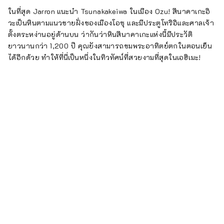
ประมาณ 10 ปี โดยเริ่มจากความ
ในที่สุด Jarron แนะนำ Tsunakakeiwa ในเมือง Ozu! สึนาคาเกะอิ
พยายามในการอนุรักษ์และการบริจาค
วะเป็นหินตามแนวชายฝั่งของเมืองโอซุ และมีประตูโทริอิและศาลเจ้า
จากผู้อยู่อาศัย นับเป็นครั้งแรกในญี่ปุ่นที่
ตั้งตระหง่านอยู่ด้านบน ว่ากันว่าหินสึนาคาเกะแห่งนี้มีประวัติ
มีสี่ชั้นและสี่ชั้นเป็นหอคอยปราสาทไม้ที่
ยาวนานกว่า 1,200 ปี คุณยังสามารถชมพระอาทิตย์ตกในตอนเย็น
ได้รับการบูรณะหลังสงคราม และด้วย
ได้อีกด้วย ทำให้ที่นี่เป็นหนึ่งในทิวทัศน์ที่สวยงามที่สุดในเอฮิเมะ!
ความสูง 19.15 เมตร ถือเป็นหอคอยที่สูง
ที่สุดในญี่ปุ่น