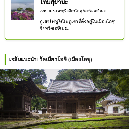
โทมิสุยามะ
795-0063 ทากุจิ เมืองโอซุ จังหวัดเอฮิเมะ
ภูเขาไฟฟูจิเป็นภูเขาที่ตั้งอยู่ในเมืองโอซุ 
จังหวัดเอฮิเมะ

ในฤดูใบไม้ผลิ ดอกอาซาเลียกว่า 
60,000 ต้นจะเปลี่ยนเป็นสีชมพูด้านบน 
สร้างความประทับใจให้กับนักท่องเที่ยว

นอกจากนี้ยังมีสวนสาธารณะที่ด้านบน
เจสันแนะนำ! วัดเนียวโฮจิ (เมืองโอซุ)
ซึ่งเป็นสถานที่สำหรับคนในท้องถิ่นได้
พักผ่อน