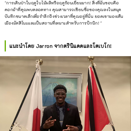
"การเดินป่าในฤดูใบไม้ผลิหรือฤดูร้อนเยี่ยมมาก! สิ่งที่ฉันชอบคือ
คอกม้าที่คุณพบตลอดทาง คุณสามารถเขียนชื่อของคุณลงในสมุด
บันทึกขนาดเล็กเพื่อรำลึกถึงช่วงเวลาที่คุณอยู่ที่นั่น ยอดเขามองเห็น
เมืองมัตสึโนะและเป็นสถานที่เหมาะสำหรับการปิกนิก! "
แนะนำโดย Jarron จากตรินิแดดและโตเบโก!