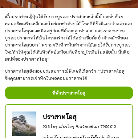
เมื่อปราสาทญี่ปุ่นได้รับการบูรณะ ปราสาทเหล่านี้มักจะทำด้วย
คอนกรีตเสริมเหล็กและไม่ค่อยทำด้วยไม้ โชคดีที่ยังมีแบบจำลองของ
ปราสาทโอซุหลงเหลืออยู่ก่อนที่มันจะถูกทำลาย และเราสามารถ
บูรณะปราสาทให้เป็นโครงสร้างไม้ได้อย่างซื่อสัตย์ เจ้าหน้าที่ของ
ปราสาทโอสุบอก ``ความจริงที่ว่ามันทำจากไม้และได้รับการบูรณะ
ใหม่ทำให้คุณได้เห็นทิวทัศน์เหมือนกับที่ซามูไรเห็นในสมัยนั้น นั่นคือ
เสน่ห์ของปราสาทโอซุ''
ปราสาทโอสุยังมอบประสบการณ์พิเศษที่เรียกว่า ``ปราสาทโอสุ''
ซึ่งคุณสามารถเข้าพักในหอคอยปราสาทได้
ที่พักปราสาทโอสุ
ปราสาทโอสุ
903 โอซุ เมืองโอซุ จังหวัดเอฮิเมะ 7950012
กล่าวกันว่าปราสาทโอสุมีต้นกำเนิดมา