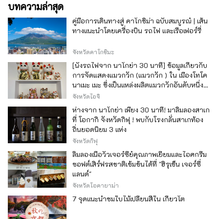
บทความล่าสุด
คู่มือการเดินทางสู่ คาโกชิม่า ฉบับสมบูรณ์ | เส้น
ทางแนะนำโดยเครื่องบิน รถไฟ และเรือเฟอร์รี่
จังหวัดคาโกชิมะ
[นั่งรถไฟจาก นาโกย่า 30 นาที] ข้อมูลเกี่ยวกับ
การจัดแสดงแมวกวัก (แมวกวัก ) ใน เมืองโทโค
นาเมะ เมะ ซึ่งเป็นแหล่งผลิตแมวกวักอันดับหนึ่ง
ของญี่ปุ่น
จังหวัดไอจิ
ห่างจาก นาโกย่า เพียง 30 นาที! มาลิ้มลองสาเก
ที่ โอกากิ จังหวัดกิฟุ ! พบกับโรงกลั่นสาเกท้อง
ถิ่นยอดนิยม 3 แห่ง
จังหวัดกิฟุ
ลิ้มลองเนื้อวัวเจอร์ซีย์คุณภาพเยี่ยมและไอศกรีม
ซอฟต์เสิร์ฟรสชาติเข้มข้นได้ที่ "ฮิรุเซ็น เจอร์ซี่
แลนด์"
จังหวัดโอคายาม่า
7 จุดแนะนำชมใบไม้เปลี่ยนสีใน เกียวโต