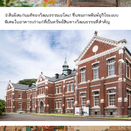
②สัมผัสแก่นแท้ของวัฒนธรรมเอโดะ! ชื่นชมภาพพิมพ์อุกิโยะแบบ
พิเศษในอาคารเก่าแก่ที่เป็นทรัพย์สินทางวัฒนธรรมที่สำคัญ