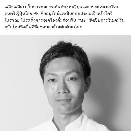
เพลิดเพลินไปกับการชมการเต้นรำแบบญี่ปุ่นและการแสดงเครื่อง
ดนตรีญี่ปุ่นโดย REI ซึ่งอนุรักษ์และสืบทอดประเพณี เหล้าโคจิ
โบราณ! โปรดตั้งตารอเครื่องดื่มต้อนรับ ``Me'' ซึ่งเป็นการรีเมคมิริน
สมัยใหม่ซึ่งเป็นที่ชื่นชอบมาตั้งแต่สมัยเอโดะ