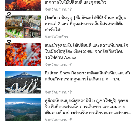
เทศกาลใบไม้เปลี่ยนสี และจุดชมวิว
จังหวัดยามานาชิ
[โตเกียว ชินจูกุ ] ซื้อมัทฉะได้ที่นี่! ร้านชาญี่ปุ่น
เก่าแก่ 2 แห่ง ที่คุณสามารถสัมผัสรสชาติต้น
ตำรับได้!
จังหวัดโตเกียว
แนะนำจุดชมใบไม้เปลี่ยนสี และสถานที่น่าสนใจ
ในเมืองโฮคุโตะ เพียง 2 ชม. จากโตเกียวโดย
รถไฟด่วน Azusa
จังหวัดยามานาชิ
Fujiten Snow Resort: เพลิดเพลินกับหิมะและสกี
พร้อมกิจกรรมฤดูหนาวในเดือน ม.ค.–ก.พ.
จังหวัดยามานาชิ
คู่มือฉบับสมบูรณ์สู่สถานีที่ 5 ภูเขาไฟฟูจิ| จุดชม
วิว สิ่งที่ควรสวมใส่ การเดินทาง และแผนการ
เดินทางตัวอย่างสำหรับการเที่ยวชมทะเลสาบคา
วากุจิ
จังหวัดยามานาชิ