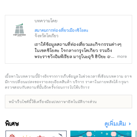
บทความโดย
สมาคมการท่องเที่ยวเมืองชิโยดะ
จังหวัดโตเกียว
เราให้ข้อมูลสถานที่ท่องเที่ยวและกิจกรรมต่างๆ
ในเขตชิโยดะ ใจกลางกรุงโตเกียว รวมถึง
more
พระราชวังอิมพีเรียล มารุโนะอุจิ ฮิบิยะ อากิฮาบา
ระ คันดะ จิมโบโช โอชะโนะมิซุ คุดันชิตะ อิดาบา
ชิ ฮันโซมอน และโคจิมาจิ
เนื้อหาในบทความนี้อ้างอิงจากการเก็บข้อมูลในช่วงเวลาที่เขียนบทความ อาจ
มีการเปลี่ยนแปลงของรายละเอียดสินค้า บริการ ราคาในภายหลังได้ กรุณา
ตรวจสอบกับสถานที่นั้นอีกครั้งก่อนการไปใช้บริการ
หน้าเว็บไซต์นี้ใช้เครื่องมือแปลภาษาอัตโนมัติบางส่วน
พิเศษ
ดูเพิ่มเติม