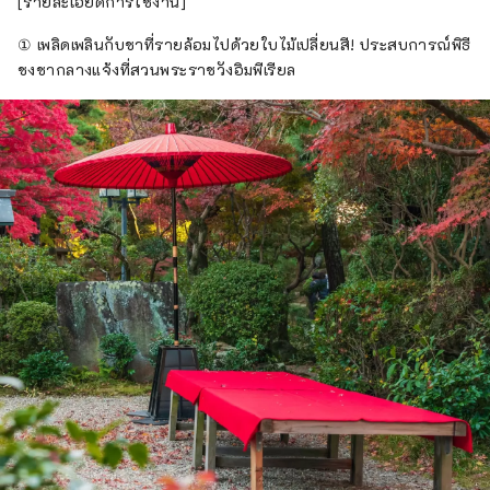
[รายละเอียดการใช้งาน]
① เพลิดเพลินกับชาที่รายล้อมไปด้วยใบไม้เปลี่ยนสี! ประสบการณ์พิธี
ชงชากลางแจ้งที่สวนพระราชวังอิมพีเรียล