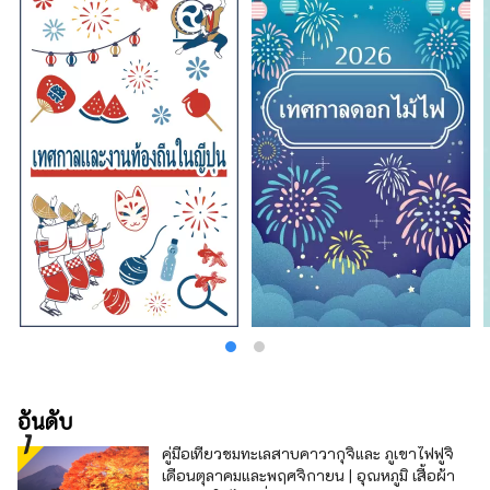
อันดับ
คู่มือเที่ยวชมทะเลสาบคาวากุจิและ ภูเขาไฟฟูจิ
เดือนตุลาคมและพฤศจิกายน | อุณหภูมิ เสื้อผ้า