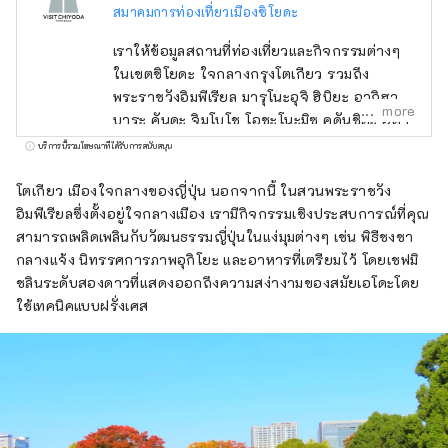
สมาคมการท่องเที่ยวเมืองชิโยดะ
เราให้ข้อมูลสถานที่ท่องเที่ยวและกิจกรรมต่างๆ
ในเขตชิโยดะ ใจกลางกรุงโตเกียว รวมถึง
พระราชวังอิมพีเรียล มารุโนะอุจิ ฮิบิยะ อากิฮา
more
บาระ คันดะ จิมโบโช โอชะโนะมิซุ คุดันชิตะ อิดา
บาชิ ฮันโซมอน และโคจิมาจิ
บริการนี้รวมโฆษณาที่ได้รับการสนับสนุน
โตเกียว เมืองใจกลางของญี่ปุ่น นอกจากนี้ ในสวนพระราชวัง
อิมพีเรียลซึ่งตั้งอยู่ใจกลางเมือง เรามีกิจกรรมเชิงประสบการณ์ที่คุณ
สามารถเพลิดเพลินกับวัฒนธรรมญี่ปุ่นในแง่มุมต่างๆ เช่น พิธีชงชา
กลางแจ้ง นิทรรศการภาพอุกิโยะ และอาหารที่เตรียมไว้ โดยเชฟมิ
ชลินระดับสองดาวที่แสดงออกถึงความสง่างามของสมัยเอโดะโดย
ใช้เทคนิคแบบฝรั่งเศส