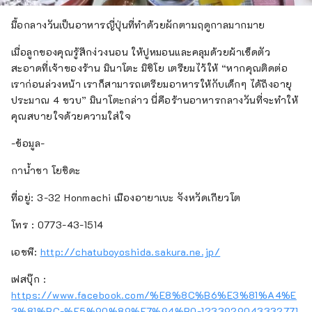
มื้อกลางวันเป็นอาหารญี่ปุ่นที่ทำด้วยผักตามฤดูกาลมากมาย
เมื่อลูกของคุณรู้สึกง่วงนอน ให้ปูหมอนและคลุมด้วยผ้าเช็ดตัว
สะอาดที่เจ้าของร้าน มินาโตะ มิชิโย เตรียมไว้ให้ “หากคุณติดต่อ
เราก่อนล่วงหน้า เราก็สามารถเตรียมอาหารให้กับเด็กๆ ได้ถึงอายุ
ประมาณ 4 ขวบ” มินาโตะกล่าว นี่คือร้านอาหารกลางวันที่จะทำให้
คุณสบายใจด้วยความใส่ใจ
-ข้อมูล-
กาน้ำชา โยชิดะ
ที่อยู่: 3-32 Honmachi เมืองอายาเบะ จังหวัดเกียวโต
โทร : 0773-43-1514
เอชพี:
http://chatuboyoshida.sakura.ne.jp/
เฟสบุ๊ก :
https://www.facebook.com/%E8%8C%B6%E3%81%A4%E
3%81%BC-%E5%90%89%E7%94%B0-1233929043332771