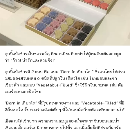
คุกกี้แป้งข้าวเป็นของขวัญที่ยอดเยี่ยมที่จะทำให้ผู้คนตื่นเต้นและพูด
ว่า "ว้าว! น่ารักและสวยจัง!"
คุกกี้แป้งข้าวมี 2 แบบ คือ แบบ "Born in เกียวโต " ซึ่งอบโดยใช้ส่วน
ผสมของส่วนผสม 6 ชนิดที่ปลูกใน เกียวโต เช่น ใบหม่อนและชา
เขียวคั่ว และแบบ "Vegetable-Filled" ซึ่งใช้ผักในประเทศ เช่น ต้น
เบอร์ดอกและผักโขม
"Born in เกียวโต" ที่มีรูปทรงสวยงาม และ "Vegetable-Filled" ที่มี
สีสันสดใส รับรองว่าแม้แต่เด็กๆ ที่ไม่ชอบผักก็จะต้องหยิบมาทานได้
เมื่อคุณใส่เข้าปาก ความหวานละมุนของน้ำตาลวาซันบอนและน้ำ
เชื่อมเมเปิ้ลออร์แกนิกจะกระจายไปทั่ว และเนื้อสัมผัสที่ร่วนก็น่ารับ