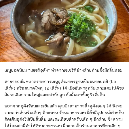
เมนูยอดนิยม “เซเซริอุด้ง” ทำจากเซเซริที่ย่างด้วยถ่านซึ่งมีกลิ่นหอม
สามารถเพิ่มขนาดรายการเมนูอุด้งมาตรฐานเป็นขนาดปกติ (1.5
เสิร์ฟ) หรือขนาดใหญ่ (2 เสิร์ฟ) ได้ เมื่อฉันพาลูกวัยเตาะแตะไปด้วย
ฉันจะเลือกจานใหญ่และแบ่งกับลูก ดังนั้นเราทั้งคู่จึงอิ่มกัน
นอกจากอุด้งร้อนและเย็นแล้ว คุณยังสามารถสั่งอุด้งอุ่นๆ ได้ ซึ่งจะ
ง่ายกว่าสำหรับเด็กๆ ที่จะทาน ร้านอาหารแห่งนี้ยังมีอุปกรณ์สำหรับ
ตัดเส้นอุด้งให้เป็นชิ้นสั้น และตะเกียบสำหรับเด็ก ๆ อีกด้วย ซึ่งความ
ใส่ใจเหล่านี้ทำให้ร้านอาหารแห่งนี้กลายเป็นร้านอาหารที่พาเด็ก ๆ