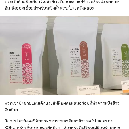
รวดเร็วด้วยมือเดียวในเช้าที่เร่งรีบ และกาแฟข้าวกล้องปลอดคาเฟ
อีน ซึ่งยอดเยี่ยมสำหรับหญิงตั้งครรภ์และหลังคลอด
พวกเขายังขายแพนเค้กและมัฟฟินผสมแสนอร่อยที่ทำจากแป้งข้าว
อีกด้วย
มิยาโซโนะยังคงวิจัยอาหารธรรมชาติและข้าวต่อไป ขนมของ
KOKU สร้างขึ้นจากแนวคิดที่ว่า “ห้องครัวก็เปรียบเสมือนร้านขาย