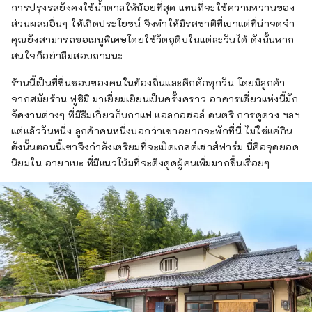
การปรุงรสยังคงใช้น้ำตาลให้น้อยที่สุด แทนที่จะใช้ความหวานของ
ส่วนผสมอื่นๆ ให้เกิดประโยชน์ จึงทำให้มีรสชาติที่เบาแต่ที่น่าจดจำ
คุณยังสามารถขอเมนูพิเศษโดยใช้วัตถุดิบในแต่ละวันได้ ดังนั้นหาก
สนใจก็อย่าลืมสอบถามนะ
ร้านนี้เป็นที่ชื่นชอบของคนในท้องถิ่นและคึกคักทุกวัน โดยมีลูกค้า
จากสมัยร้าน ฟูชิมิ มาเยี่ยมเยียนเป็นครั้งคราว อาคารเดี่ยวแห่งนี้มัก
จัดงานต่างๆ ที่มีธีมเกี่ยวกับกาแฟ แอลกอฮอล์ ดนตรี การดูดวง ฯลฯ
แต่แล้ววันหนึ่ง ลูกค้าคนหนึ่งบอกว่าเขาอยากจะพักที่นี่ ไม่ใช่แค่กิน
ดังนั้นตอนนี้เขาจึงกำลังเตรียมที่จะเปิดเกสต์เฮาส์ฟาร์ม นี่คือจุดยอด
นิยมใน อายาเบะ ที่มีแนวโน้มที่จะดึงดูดผู้คนเพิ่มมากขึ้นเรื่อยๆ