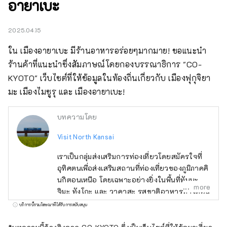
อายาเบะ
2025.04.15
ใน เมืองอายาเบะ มีร้านอาหารอร่อยๆมากมาย! ขอแนะนำ
ร้านค้าที่แนะนำซึ่งสัมภาษณ์โดยกองบรรณาธิการ "CO-
KYOTO" เว็บไซต์ที่ให้ข้อมูลในท้องถิ่นเกี่ยวกับ เมืองฟุกุจิยา
มะ เมืองไมซูรุ และ เมืองอายาเบะ!
บทความโดย
Visit North Kansai
เราเป็นกลุ่มส่งเสริมการท่องเที่ยวโดยสมัครใจที่
อุทิศตนเพื่อส่งเสริมสถานที่ท่องเที่ยวของภูมิภาคคิ
นกิตอนเหนือ โดยเฉพาะอย่างยิ่งในพื้นที่ทันบะ ทา
more
จิมะ ทังโกะ และ วาคาสะ รสชาติอาหารทางตอน
เหนือของคินกิไม่ได้จำกัดอยู่แค่ปู ซึ่งเป็นอาหาร
บริการนี้รวมโฆษณาที่ได้รับการสนับสนุน
ทะเลขึ้นชื่อในช่วงฤดูหนาว แต่ยังรวมถึงหอย
นางรม ปลาหางเหลือง และปลาปักเป้า รวมถึง