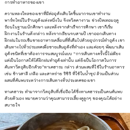
การทำอาหารของเขา
ความหลงใหลของเขาที่มีต่ออุด้งเติบโตขึ้นมากจนเขาทำงาน
พาร์ทไทม์ในร้านอุด้งแห่งหนึ่งใน จังหวัดคางาวะ ช่วงปิดเทอมฤดู
ร้อนในฐานะนักศึกษา และหลังจากสำเร็จการศึกษา เขาก็เริ่ม
ฝึกงานในร้านดังกล่าว หลังจากเรียนจบสามปี เขาออกเดินทาง
ฝึกฝนในรถเข็นขายอาหารเคลื่อนที่ที่เต็มไปด้วยอุปกรณ์ทำอุด้ง เขา
เดินทางไปทั่วประเทศเพื่อขายเส้นอุด้งที่ทำเอง และค่อยๆ พัฒนาเส้น
อุด้งชนิดที่เขาต้องการจนสมบูรณ์แบบ “การเดินทางครั้งนี้ไม่เพียง
แต่เป็นโอกาสให้ได้ฝึกฝนทำอุด้งเท่านั้น แต่ยังเป็นโอกาสในการ
ค้นหาวัตถุดิบอีกด้วย”ทาเคฮาระ กล่าว ส่วนผสมที่ใช้ในร้านอาหาร
เช่น ข้าวสาลี เกลือ และสาหร่าย ริชิริ ที่ใช้ในน้ำซุป ล้วนเป็นส่วน
ผสมที่ค้นพบระหว่างการเดินทางทั่วประเทศของเขา
ทาเคฮาระ ทำมาจากวัตถุดิบที่เชื่อถือได้ซึ่งทาเคฮาระเป็นคนค้นพบ
ด้วยตัวเอง หมายความว่าคุณสามารถเลี้ยงดูลูกๆ ของคุณได้อย่าง
สบายใจ