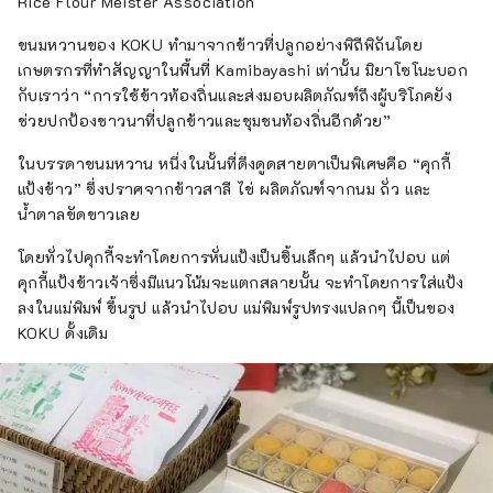
Rice Flour Meister Association
ขนมหวานของ KOKU ทำมาจากข้าวที่ปลูกอย่างพิถีพิถันโดย
เกษตรกรที่ทำสัญญาในพื้นที่ Kamibayashi เท่านั้น มิยาโซโนะบอก
กับเราว่า “การใช้ข้าวท้องถิ่นและส่งมอบผลิตภัณฑ์ถึงผู้บริโภคยัง
ช่วยปกป้องชาวนาที่ปลูกข้าวและชุมชนท้องถิ่นอีกด้วย”
ในบรรดาขนมหวาน หนึ่งในนั้นที่ดึงดูดสายตาเป็นพิเศษคือ “คุกกี้
แป้งข้าว” ซึ่งปราศจากข้าวสาลี ไข่ ผลิตภัณฑ์จากนม ถั่ว และ
น้ำตาลขัดขาวเลย
โดยทั่วไปคุกกี้จะทำโดยการหั่นแป้งเป็นชิ้นเล็กๆ แล้วนำไปอบ แต่
คุกกี้แป้งข้าวเจ้าซึ่งมีแนวโน้มจะแตกสลายนั้น จะทำโดยการใส่แป้ง
ลงในแม่พิมพ์ ขึ้นรูป แล้วนำไปอบ แม่พิมพ์รูปทรงแปลกๆ นี้เป็นของ
KOKU ดั้งเดิม