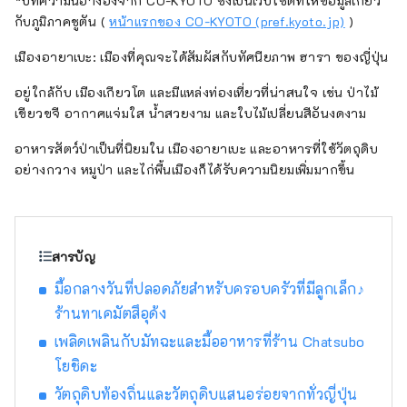
*บทความนี้อ้างอิงจาก CO-KYOTO ซึ่งเป็นเว็บไซต์ที่ให้ข้อมูลเกี่ยว
อาหารทะเลในฤดูร้อน เช่น หอยกาบ หอยนางรม
กับภูมิภาคชูตัน (
หน้าแรกของ CO-KYOTO (pref.kyoto.jp)
)
และปลาหมึกขาว นอกจากนี้ยังมีอาหารขึ้นชื่อ
เมืองอายาเบะ: เมืองที่คุณจะได้สัมผัสกับทัศนียภาพ ฮารา ของญี่ปุ่น
ของภูเขา เช่น เกาลัดทัมบาและถั่วดำทัมบา และ
ผลไม้ฤดูร้อน เช่น แตงทราย ทำให้ที่นี่เป็นแหล่งที่
อยู่ใกล้กับ เมืองเกียวโต และมีแหล่งท่องเที่ยวที่น่าสนใจ เช่น ป่าไม้
คุณสามารถเพลิดเพลินกับอาหารรสเลิศได้ตลอด
เขียวขจี อากาศแจ่มใส น้ำสวยงาม และใบไม้เปลี่ยนสีอันงดงาม
ทั้งปี ฉันจะมีความสุขมากหากได้แบ่งปันข้อมูลที่
ช่วยให้ผู้คนสามารถเดินทางมาเยือนภูมิภาคคินกิ
อาหารสัตว์ป่าเป็นที่นิยมใน เมืองอายาเบะ และอาหารที่ใช้วัตถุดิบ
ตอนเหนืออันกว้างใหญ่แห่งนี้ได้หลายครั้งและ
อย่างกวาง หมูป่า และไก่พื้นเมืองก็ได้รับความนิยมเพิ่มมากขึ้น
เพลิดเพลินกับการเดินทางด้วยรถไฟ
สารบัญ
มื้อกลางวันที่ปลอดภัยสำหรับครอบครัวที่มีลูกเล็ก♪
ร้านทาเคมัตสึอุด้ง
เพลิดเพลินกับมัทฉะและมื้ออาหารที่ร้าน Chatsubo
โยชิดะ
วัตถุดิบท้องถิ่นและวัตถุดิบแสนอร่อยจากทั่วญี่ปุ่น