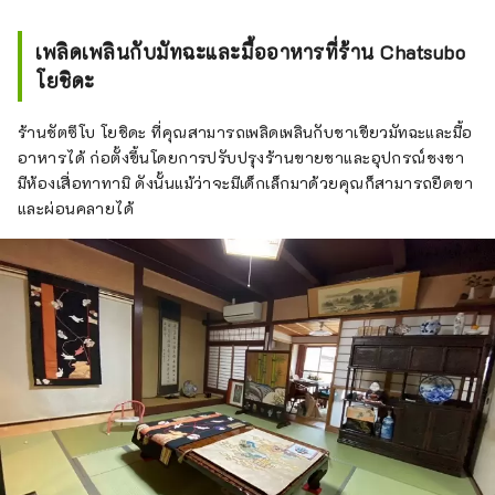
เพลิดเพลินกับมัทฉะและมื้ออาหารที่ร้าน Chatsubo
โยชิดะ
ร้านชัตซึโบ โยชิดะ ที่คุณสามารถเพลิดเพลินกับชาเขียวมัทฉะและมื้อ
อาหารได้ ก่อตั้งขึ้นโดยการปรับปรุงร้านขายชาและอุปกรณ์ชงชา
มีห้องเสื่อทาทามิ ดังนั้นแม้ว่าจะมีเด็กเล็กมาด้วยคุณก็สามารถยืดขา
และผ่อนคลายได้