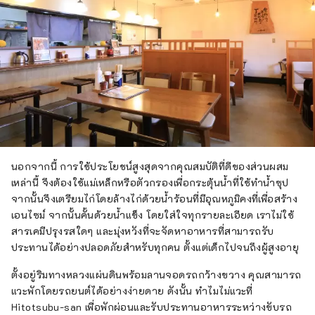
นอกจากนี้ การใช้ประโยชน์สูงสุดจากคุณสมบัติที่ดีของส่วนผสม
เหล่านี้ จึงต้องใช้แม่เหล็กหรือตัวกรองเพื่อกระตุ้นน้ำที่ใช้ทำน้ำซุป
จากนั้นจึงเตรียมไก่โดยล้างไก่ด้วยน้ำร้อนที่มีอุณหภูมิคงที่เพื่อสร้าง
เอนไซม์ จากนั้นคั้นด้วยน้ำแข็ง โดยใส่ใจทุกรายละเอียด เราไม่ใช้
สารเคมีปรุงรสใดๆ และมุ่งหวังที่จะจัดหาอาหารที่สามารถรับ
ประทานได้อย่างปลอดภัยสำหรับทุกคน ตั้งแต่เด็กไปจนถึงผู้สูงอายุ
ตั้งอยู่ริมทางหลวงแผ่นดินพร้อมลานจอดรถกว้างขวาง คุณสามารถ
แวะพักโดยรถยนต์ได้อย่างง่ายดาย ดังนั้น ทำไมไม่แวะที่
Hitotsubu-san เพื่อพักผ่อนและรับประทานอาหารระหว่างขับรถ