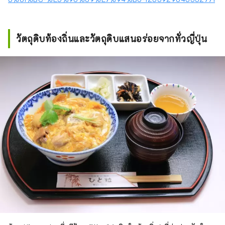
วัตถุดิบท้องถิ่นและวัตถุดิบแสนอร่อยจากทั่วญี่ปุ่น