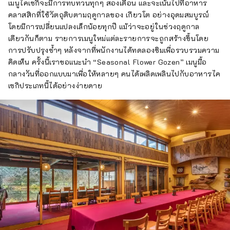
เมนูไคเซกิจะมีการทบทวนทุกๆ สองเดือน และจะเน้นไปที่อาหาร
คลาสสิกที่ใช้วัตถุดิบตามฤดูกาลของ เกียวโต อย่างอุดมสมบูรณ์
โดยมีการเปลี่ยนแปลงเล็กน้อยทุกปี แม้ว่าจะอยู่ในช่วงฤดูกาล
เดียวกันก็ตาม รายการเมนูใหม่แต่ละรายการจะถูกสร้างขึ้นโดย
การปรับปรุงซ้ำๆ หลังจากที่พนักงานได้ทดลองชิมเพื่อรวบรวมความ
คิดเห็น ครั้งนี้เราขอแนะนำ “Seasonal Flower Gozen” เมนูมื้อ
กลางวันที่ออกแบบมาเพื่อให้หลายๆ คนได้เพลิดเพลินไปกับอาหารไค
เซกิประเภทนี้ได้อย่างง่ายดาย