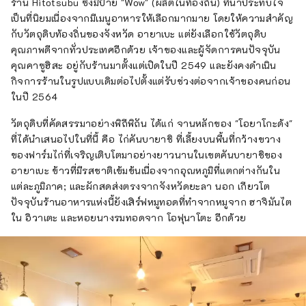
ร้าน Hitotsubu ซึ่งมีป้าย "Wow" (ผลิตในท้องถิ่น) ที่น่าประทับใจ
เป็นที่นิยมเนื่องจากมีเมนูอาหารให้เลือกมากมาย โดยให้ความสำคัญ
กับวัตถุดิบท้องถิ่นของจังหวัด อายาเบะ แต่ยังเลือกใช้วัตถุดิบ
คุณภาพดีจากทั่วประเทศอีกด้วย เจ้าของและผู้จัดการคนปัจจุบัน
คุณคาซูฮิสะ อยู่กับร้านมาตั้งแต่เปิดในปี 2549 และยังคงดำเนิน
กิจการร้านในรูปแบบเดิมต่อไปตั้งแต่รับช่วงต่อจากเจ้าของคนก่อน
ในปี 2564
วัตถุดิบที่คัดสรรมาอย่างพิถีพิถัน ได้แก่ จานหลักของ "โอยาโกะด้ง"
ที่ได้นำเสนอไปในที่นี้ คือ ไก่คันบายาชิ ที่เลี้ยงบนพื้นที่กว้างขวาง
ของฟาร์มไก่ที่เจริญเติบโตมาอย่างยาวนานในเขตคันบายาชิของ
อายาเบะ ข้าวที่มีรสชาติเข้มข้นเนื่องจากอุณหภูมิที่แตกต่างกันใน
แต่ละภูมิภาค; และผักสดส่งตรงจากจังหวัดยะลา นอก เกียวโต
ปัจจุบันร้านอาหารแห่งนี้ยังเสิร์ฟหมูทอดที่ทำจากหมูจาก ฮาจิมันไต
ใน อิวาเตะ และหอยนางรมทอดจาก โอฟุนาโตะ อีกด้วย