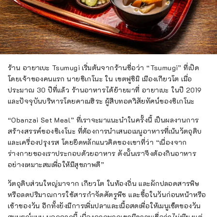
ร้าน อายาเบะ Tsumugi เริ่มต้นจากร้านชื่อว่า “Tsumugi” ที่เปิด
โดยเจ้าของคนแรก นายชิเกโนะ ใน เขตฟูชิมิ เมืองเกียวโต เมื่อ
ประมาณ 30 ปีที่แล้ว ร้านอาหารได้ย้ายมาที่ อายาเบะ ในปี 2019
และปัจจุบันบริหารโดยคาเนฮิระ ผู้สืบทอดวิสัยทัศน์ของชิเกโนะ
“Obanzai Set Meal” ที่เราจะมาแนะนำในครั้งนี้ เป็นผลงานการ
สร้างสรรค์ของชิเงโนะ ที่ต้องการนำเสนอเมนูอาหารที่เน้นวัตถุดิบ
และเครื่องปรุงรส โดยยึดหลักแนวคิดของเขาที่ว่า “เนื่องจาก
ร่างกายของเราประกอบด้วยอาหาร ดังนั้นเราจึงต้องกินอาหาร
อย่างเหมาะสมเพื่อให้มีสุขภาพดี”
วัตถุดิบส่วนใหญ่มาจาก เกียวโต ในท้องถิ่น และผักปลอดสารพิษ
หรือลดปริมาณการใช้สารกำจัดศัตรูพืช และซื้อในวันก่อนหน้าหรือ
เช้าของวัน อีกทั้งยังมีการเพิ่มปลาและเนื้อสดเพื่อให้เมนูเซ็ตของวัน
สมบูรณ์แบบ นอกจากนี้ เนื่องจากพวกเขามีความเชื่อว่าไม่เพียงแต่