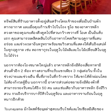
ทรัพย์สินที่ร้านอาหารตั้งอยู่เดิมสร้างโดยเจ้าของเพื่อเป็นบ้านพัก
ตากอากาศ และเมื่อคุณก้าวเข้าไปในโถง ชูโอ ของอาคารหลัก
ดวงตาของคุณจะต้องดึงดูดไปที่สวนกว้างขวางที่ โอเค เป็นอันดับ
แรก คุณสามารถเพลิดเพลินไปกับอาหารไคเซกิตามฤดูกาลที่แสน
อร่อย และช่วงเวลาอันหรูหราพร้อมชมวิวสวนที่แสดงให้เห็นถึงเสน่ห์
ในทุกฤดูกาล เช่น ดอกซากุระในฤดูใบไม้ผลิและใบไม้เปลี่ยนสีในฤดู
ใบไม้ร่วง
นอกจากห้องโถงขนาดใหญ่แล้ว อาคารหลักยังมีห้องเสื่อทาทามิ
ส่วนตัวอีก 2 ห้อง ทางสถานที่จะรับแขกเพียง 3 กลุ่มต่อวัน ทั้งใน
ช่วงบ่ายและช่วงเย็น พื้นที่ภายในที่กว้างขวาง ให้แขกได้พักผ่อนโดย
ไม่ต้องกังวลผู้อื่น นอกจากนี้ อาคารส่วนต่อขยายยังมีห้องพักที่
สามารถรองรับคนได้ถึง 50 คน และเช่นเดียวกับอาคารหลัก ยังมีวิว
สวน รวมถึงบริการบาร์บีคิวในฤดูร้อน และอาหารจานร้อนในฤดู
หนาวอีกด้วย
Tsuneyama มักโพสต์ข้อมูลล่าสุดบนเว็บไซต์และโซเชียลมีเดียของ