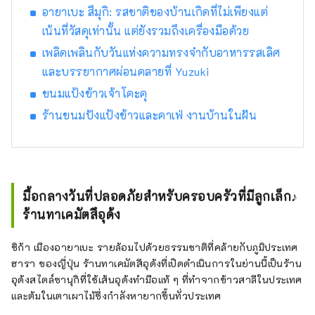
อายาเบะ สึมุกิ: รสชาติของบ้านเกิดที่ไม่เพียงแต่
เน้นที่วัสดุเท่านั้น แต่ยังรวมถึงเครื่องมือด้วย
เพลิดเพลินกับวันแห่งความทรงจำกับอาหารรสเลิศ
และบรรยากาศผ่อนคลายที่ Yuzuki
ขนมแป้งข้าวเจ้าโคะคุ
ร้านขนมปังแป้งข้าวและคาเฟ่ งานบ้านในฝัน
มื้อกลางวันที่ปลอดภัยสำหรับครอบครัวที่มีลูกเล็ก♪
ร้านทาเคมัตสึอุด้ง
ชิก้า เมืองอายาเบะ รายล้อมไปด้วยธรรมชาติที่คล้ายกับภูมิประเทศ
ฮารา ของญี่ปุ่น ร้านทาเคมัตสึอุด้งที่เปิดดำเนินการในย่านนี้เป็นร้าน
อุด้งสไตล์ซานุกิที่ใช้เส้นอุด้งทำมือแท้ ๆ ที่ทำจากข้าวสาลีในประเทศ
และต้มในเตาเผาไม้ซึ่งกำลังหายากขึ้นทั่วประเทศ