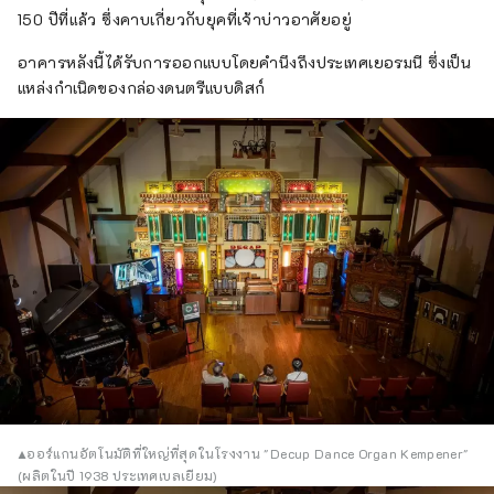
150 ปีที่แล้ว ซึ่งคาบเกี่ยวกับยุคที่เจ้าบ่าวอาศัยอยู่
อาคารหลังนี้ได้รับการออกแบบโดยคำนึงถึงประเทศเยอรมนี ซึ่งเป็น
แหล่งกำเนิดของกล่องดนตรีแบบดิสก์
▲ออร์แกนอัตโนมัติที่ใหญ่ที่สุดในโรงงาน "Decup Dance Organ Kempener"
(ผลิตในปี 1938 ประเทศเบลเยียม)