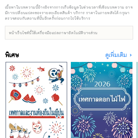
ปราสาทฮิเมจิ มรดกโลกที่ได้รับเลือกให้เป็นหนึ่ง
เนื้อหาในบทความนี้อ้างอิงจากการเก็บข้อมูลในช่วงเวลาที่เขียนบทความ อาจ
ใน 100 จุดชมซากุระที่ดีที่สุด และทิวทัศน์ยาม
มีการเปลี่ยนแปลงของรายละเอียดสินค้า บริการ ราคาในภายหลังได้ กรุณา
ค่ำคืนแบบพาโนรามาจากภูเขาร็อคโค แบรนด์โก
ตรวจสอบกับสถานที่นั้นอีกครั้งก่อนการไปใช้บริการ
เบที่มีชื่อเสียงระดับโลก KOBE BEEF ซึ่งมีความ
หมายเหมือนกันกับเนื้อทาจิมะ เป็นหนึ่งในเนื้อวัว
หน้าเว็บไซต์นี้ใช้เครื่องมือแปลภาษาอัตโนมัติบางส่วน
ชั้นนำของญี่ปุ่น และข้าวสาเก ``เฮียวโงะ ยามาดะ
นิชิกิ'' คืออัญมณีที่จะทำให้คุณประหลาดใจ อาริ
มะออนเซ็นเป็นบ่อน้ำพุร้อนที่มีชื่อเสียง และคิโน
พิเศษ
ดูเพิ่มเติม
ซากิออนเซ็นก็ปรากฏอยู่ในวรรณกรรมมากมาย
โอบล้อมด้วยธรรมชาติ ให้คุณได้ผ่อนคลาย
ร่างกายและจิตใจ คุณสามารถพบกับเสียงที่น่า
จดจำ เช่น เสียงฟ้าร้องของน้ำวนนารูโตะบนเกาะ
อาวาจิ และเสียงแบบไดนามิกของเทศกาลดอกไม้
ไฟที่จัดขึ้นในสถานที่ต่างๆ ในฤดูร้อน ในสวน
สมุนไพรและสวนพฤกษศาสตร์ในจังหวัด คุณจะ
ได้รับการเยียวยาด้วยกลิ่นสมุนไพรและดอกไม้ที่
อ่อนโยนและน่ารื่นรมย์ตลอดสี่ฤดูกาล เพลิดเพลิน
ไปกับการเดินทางครั้งใหม่ในเฮียวโงะที่กระตุ้น
สัมผัสทั้งห้าของการมองเห็น การรับรส การสัมผัส
การได้ยิน และการดมกลิ่น