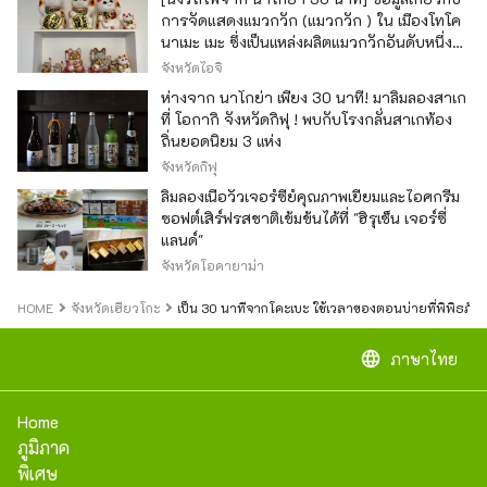
การจัดแสดงแมวกวัก (แมวกวัก ) ใน เมืองโทโค
นาเมะ เมะ ซึ่งเป็นแหล่งผลิตแมวกวักอันดับหนึ่ง
ของญี่ปุ่น
จังหวัดไอจิ
ห่างจาก นาโกย่า เพียง 30 นาที! มาลิ้มลองสาเก
ที่ โอกากิ จังหวัดกิฟุ ! พบกับโรงกลั่นสาเกท้อง
ถิ่นยอดนิยม 3 แห่ง
จังหวัดกิฟุ
ลิ้มลองเนื้อวัวเจอร์ซีย์คุณภาพเยี่ยมและไอศกรีม
ซอฟต์เสิร์ฟรสชาติเข้มข้นได้ที่ "ฮิรุเซ็น เจอร์ซี่
แลนด์"
จังหวัดโอคายาม่า
HOME
จังหวัดเฮียวโกะ
เป็น 30 นาทีจากโคะเบะ ใช้เวลาของตอนบ่ายที่พิพิธภัณ
language
ภาษาไทย
Home
ภูมิภาค
พิเศษ