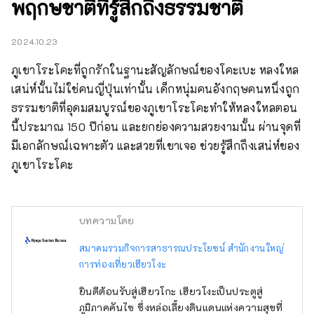
พฤกษชาติที่รู้สึกถึงธรรมชาติ
2024.10.23
ภูเขาโระโคะที่ถูกรักในฐานะสัญลักษณ์ของโคะเบะ หลงใหล
เสน่ห์นั้นไม่ใช่คนญี่ปุ่นเท่านั้น เด็กหนุ่มคนอังกฤษคนหนึ่งถูก
ธรรมชาติที่อุดมสมบูรณ์ของภูเขาโระโคะทำให้หลงใหลตอน
นี้ประมาณ 150 ปีก่อน และยกย่องความสวยงามนั้น ผ่านจุดที่
มีเอกลักษณ์เฉพาะตัว และสวยที่เขาเจอ ช่วยรู้สึกถึงเสน่ห์ของ
ภูเขาโระโคะ
บทความโดย
สมาคมรวมกิจการสาธารณประโยชน์ สำนักงานใหญ่
การท่องเที่ยวเฮียวโงะ
ยินดีต้อนรับสู่เฮียวโกะ เฮียวโงะเป็นประตูสู่
ภูมิภาคคันไซ ซึ่งหล่อเลี้ยงดินแดนแห่งความสุขที่