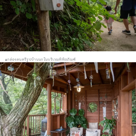
▲กล่องดนตรีรูปบ้านนกในบริเวณพิพิธภัณฑ์