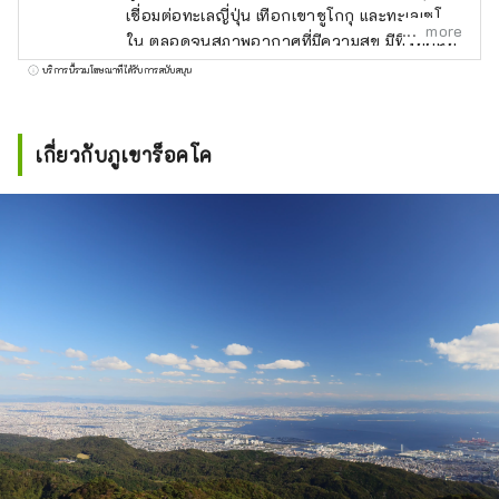
เชื่อมต่อทะเลญี่ปุ่น เทือกเขาชูโกกุ และทะเลเซโตะ
more
ใน ตลอดจนสภาพอากาศที่มีความสุข มีทิวทัศน์ที่
งดงามมากมายที่จะดึงดูดสายตาของคุณ เช่น
บริการนี้รวมโฆษณาที่ได้รับการสนับสนุน
ปราสาทฮิเมจิ มรดกโลกที่ได้รับเลือกให้เป็นหนึ่ง
ใน 100 จุดชมซากุระที่ดีที่สุด และทิวทัศน์ยาม
ค่ำคืนแบบพาโนรามาจากภูเขาร็อคโค แบรนด์โก
เกี่ยวกับภูเขาร็อคโค
เบที่มีชื่อเสียงระดับโลก KOBE BEEF ซึ่งมีความ
หมายเหมือนกันกับเนื้อทาจิมะ เป็นหนึ่งในเนื้อวัว
ชั้นนำของญี่ปุ่น และข้าวสาเก ``เฮียวโงะ ยามา
ดะ นิชิกิ'' คืออัญมณีที่จะทำให้คุณประหลาดใจ
อาริมะออนเซ็นเป็นบ่อน้ำพุร้อนที่มีชื่อเสียง และคิ
โนซากิออนเซ็นก็ปรากฏอยู่ในวรรณกรรม
มากมาย โอบล้อมด้วยธรรมชาติ ให้คุณได้ผ่อน
คลายร่างกายและจิตใจ คุณสามารถพบกับเสียง
ที่น่าจดจำ เช่น เสียงฟ้าร้องของน้ำวนนารูโตะบน
เกาะอาวาจิ และเสียงแบบไดนามิกของเทศกาล
ดอกไม้ไฟที่จัดขึ้นในสถานที่ต่างๆ ในฤดูร้อน ใน
สวนสมุนไพรและสวนพฤกษศาสตร์ในจังหวัด
คุณจะได้รับการเยียวยาด้วยกลิ่นสมุนไพรและ