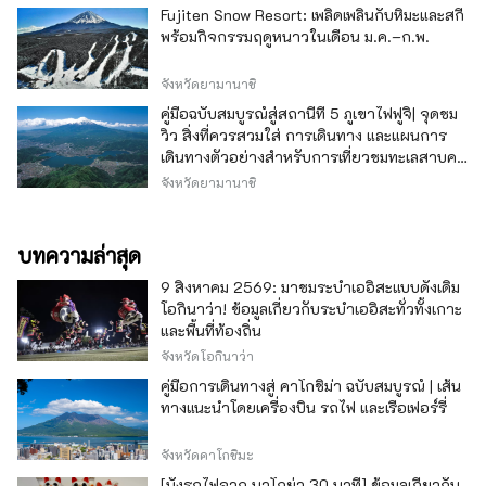
Fujiten Snow Resort: เพลิดเพลินกับหิมะและสกี
พร้อมกิจกรรมฤดูหนาวในเดือน ม.ค.–ก.พ.
จังหวัดยามานาชิ
คู่มือฉบับสมบูรณ์สู่สถานีที่ 5 ภูเขาไฟฟูจิ| จุดชม
วิว สิ่งที่ควรสวมใส่ การเดินทาง และแผนการ
เดินทางตัวอย่างสำหรับการเที่ยวชมทะเลสาบคา
วากุจิ
จังหวัดยามานาชิ
บทความล่าสุด
9 สิงหาคม 2569: มาชมระบำเออิสะแบบดั้งเดิม
โอกินาว่า! ข้อมูลเกี่ยวกับระบำเออิสะทั่วทั้งเกาะ
และพื้นที่ท้องถิ่น
จังหวัดโอกินาว่า
คู่มือการเดินทางสู่ คาโกชิม่า ฉบับสมบูรณ์ | เส้น
ทางแนะนำโดยเครื่องบิน รถไฟ และเรือเฟอร์รี่
จังหวัดคาโกชิมะ
[นั่งรถไฟจาก นาโกย่า 30 นาที] ข้อมูลเกี่ยวกับ