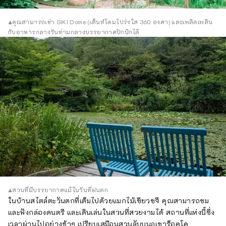
▲คุณสามารถเช่า SIKI Dome (เต็นท์โดมโปร่งใส 360 องศา) และเพลิดเพลิน
กับอาหารกลางวันท่ามกลางบรรยากาศปิกนิกได้
▲สวนที่มีบรรยากาศแม้ในวันที่ฝนตก
ในบ้านสไตล์ตะวันตกที่เต็มไปด้วยแมกไม้เขียวขจี คุณสามารถชม
และฟังกล่องดนตรี และเดินเล่นในสวนที่สวยงามได้ สถานที่แห่งนี้ซึ่ง
เวลาผ่านไปอย่างช้าๆ เปรียบเสมือนสวนลับบนภูเขาร็อคโค