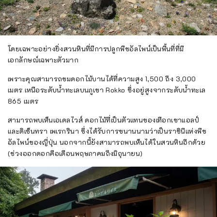
โดยเฉพาะอย่างยิ่งสวนหินที่มีการปลูกพืชอัลไพน์เป็นพื้นที่ที่มี
เอกลักษณ์เฉพาะตัวมาก
เพราะคุณสามารถชมดอกไม้บานได้ที่ความสูง 1,500 ถึง 3,000
เมตร เหนือระดับน้ำทะเลบนภูเขา Rokko ซึ่งอยู่สูงจากระดับน้ำทะเล
865 เมตร
สามารถพบเห็นเอเดลไวส์ ดอกไม้ที่เป็นตัวแทนของเทือกเขาแอลป์
และดิเซ็นทรา เพเรกรินา ซึ่งได้รับการขนานนามว่าเป็นราชินีแห่งพืช
อัลไพน์ของญี่ปุ่น นอกจากนี้ยังสามารถพบเห็นได้ในสวนหินอีกด้วย
(ช่วงออกดอกคือเดือนพฤษภาคมถึงมิถุนายน)