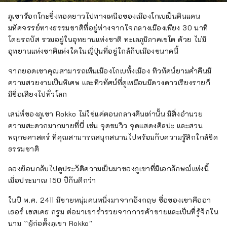
ดอกไม้ที่อ่อนโยนและน่ารื่นรมย์ตลอดสี่ฤดูกาล
เพลิดเพลินไปกับการเดินทางครั้งใหม่ในเฮียวโงะที่
ภูเขาร็อกโกะซึ่งทอดยาวไปทางเหนือของเมืองโกเบเป็นดินแดน
กระตุ้นสัมผัสทั้งห้าของการมองเห็น การรับรส
มหัศจรรย์ทางธรรมชาติที่อยู่ห่างจากใจกลางเมืองเพียง 30 นาที
การสัมผัส การได้ยิน และการดมกลิ่น
โดยรถบัส รวมอยู่ในอุทยานแห่งชาติ ทะเลภูมิภาคเซโต ด้วย ไม่มี
อุทยานแห่งชาติแห่งใดในญี่ปุ่นที่อยู่ใกล้กับเมืองขนาดนี้
จากยอดเขาคุณสามารถเห็นเมืองโกเบทั้งเมือง ทิวทัศน์ยามค่ำคืนมี
ความสวยงามเป็นพิเศษ และทิวทัศน์ที่ดูเหมือนมีดวงดาวเรียงรายก็
มีชื่อเสียงไปทั่วโลก
เสน่ห์ของภูเขา Rokko ไม่ใช่แค่ตอนกลางคืนเท่านั้น มีสิ่งอำนวย
ความสะดวกมากมายที่นี่ เช่น จุดชมวิว จุดแสดงศิลปะ และสวน
พฤกษศาสตร์ ที่คุณสามารถสนุกสนานไปพร้อมกับความรู้สึกใกล้ชิด
ธรรมชาติ
ลองย้อนกลับไปดูประวัติความเป็นมาของภูเขาที่มีเอกลักษณ์แห่งนี้
เมื่อประมาณ 150 ปีกันดีกว่า
ในปี พ.ศ. 2411 มีชายหนุ่มคนหนึ่งมาจากอังกฤษ ชื่อของเขาคืออา
เธอร์ เฮสเคธ กรูม ต่อมาเขาร่ำรวยจากการค้าขายและเป็นที่รู้จักใน
นาม ``ผู้ก่อตั้งภูเขา Rokko''