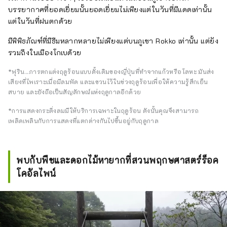
บรรยากาศที่ยอดเยี่ยมนั้นยอดเยี่ยมไม่เพียงแต่ในวันที่มีแดดเท่านั้น
แต่ในวันที่ฝนตกด้วย
มีพิพิธภัณฑ์ที่มีธีมหลากหลายไม่เพียงแต่บนภูเขา Rokko เท่านั้น แต่ยัง
รวมถึงในเมืองโกเบด้วย
*ฟุริน....การตกแต่งฤดูร้อนแบบดั้งเดิมของญี่ปุ่นที่ทำจากแก้วหรือโลหะ มันส่ง
เสียงที่ไพเราะเมื่อมีลมพัด และแขวนไว้ในช่วงฤดูร้อนเพื่อให้ความรู้สึกเย็น
สบาย และยังถือเป็นสัญลักษณ์แห่งฤดูกาลอีกด้วย
*การแสดงกระดิ่งลมมีให้บริการเฉพาะในฤดูร้อน ดังนั้นคุณจึงสามารถ
เพลิดเพลินกับการแสดงที่แตกต่างกันไปขึ้นอยู่กับฤดูกาล
พบกับพืชและดอกไม้หายากที่สวนพฤกษศาสตร์ร็อค
โคอัลไพน์