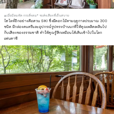
▲เมื่อมีลมพัด กระดิ่งลม* จะส่งเสียงที่เย็นสบาย
ไฮไลท์อีกอย่างคือสวน SIKI ซึ่งมีดอกไม้ตามฤดูกาลประมาณ 300
ชนิด มีกล่องดนตรีและอุปกรณ์รูปทรงบ้านนกที่ให้คุณเพลิดเพลินไป
กับเสียงของธรรมชาติ ทำให้คุณรู้สึกเหมือนได้เดินเข้าไปในโลก
แฟนตาซี