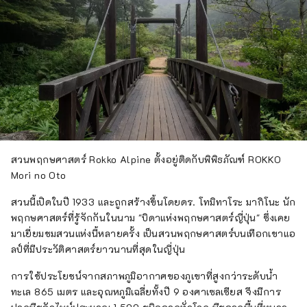
สวนพฤกษศาสตร์ Rokko Alpine ตั้งอยู่ติดกับพิพิธภัณฑ์ ROKKO
Mori no Oto
สวนนี้เปิดในปี 1933 และถูกสร้างขึ้นโดยดร. โทมิทาโระ มากิโนะ นัก
พฤกษศาสตร์ที่รู้จักกันในนาม "บิดาแห่งพฤกษศาสตร์ญี่ปุ่น" ซึ่งเคย
มาเยี่ยมชมสวนแห่งนี้หลายครั้ง เป็นสวนพฤกษศาสตร์บนเทือกเขาแอ
ลป์ที่มีประวัติศาสตร์ยาวนานที่สุดในญี่ปุ่น
การใช้ประโยชน์จากสภาพภูมิอากาศของภูเขาที่สูงกว่าระดับน้ำ
ทะเล 865 เมตร และอุณหภูมิเฉลี่ยทั้งปี 9 องศาเซลเซียส จึงมีการ