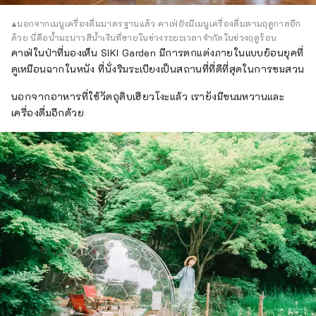
▲นอกจากเมนูเครื่องดื่มมาตรฐานแล้ว คาเฟ่ยังมีเมนูเครื่องดื่มตามฤดูกาลอีก
ด้วย นี่คือน้ำมะนาวสีน้ำเงินที่ขายในช่วงระยะเวลาจำกัดในช่วงฤดูร้อน
คาเฟ่ในป่าที่มองเห็น SIKI Garden มีการตกแต่งภายในแบบย้อนยุคที่
ดูเหมือนฉากในหนัง ที่นั่งริมระเบียงเป็นสถานที่ที่ดีที่สุดในการชมสวน
นอกจากอาหารที่ใช้วัตถุดิบเฮียวโงะแล้ว เรายังมีขนมหวานและ
เครื่องดื่มอีกด้วย