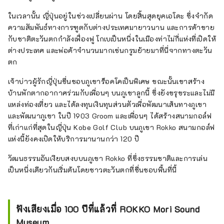
ในเวลานั้น ญี่ปุ่นอยู่ในช่วงเปลี่ยนผ่าน โดยสิ้นสุดยุคเอโดะ ซึ่งจำกัด
ความสัมพันธ์ทางการฑูตกับต่างประเทศมายาวนาน และการค้าขาย
กับชาติตะวันตกกำลังเฟื่องฟู โกเบเป็นหนึ่งในเมืองท่าไม่กี่แห่งที่เปิดให้
ต่างประเทศ และพ่อค้าจำนวนมากเช่นกรูมย้ายมาที่นี่จากทางตะวัน
ตก
เจ้าบ่าวผู้รักญี่ปุ่นชื่นชอบภูเขาร็อคโคเป็นพิเศษ ขณะนั้นเขาสร้าง
บ้านพักตากอากาศร่วมกับเพื่อนๆ บนภูเขาลูกนี้ ซึ่งยังขรุขระและไม่มี
แหล่งท่องเที่ยว และได้ลงทุนเงินทุนส่วนตัวเพื่อพัฒนาเส้นทางภูเขา
และพัฒนาภูเขา ในปี 1903 Groom และเพื่อนๆ ได้สร้างสนามกอล์ฟ
ที่เก่าแก่ที่สุดในญี่ปุ่น Kobe Golf Club บนภูเขา Rokko สนามกอล์ฟ
แห่งนี้ยังคงเปิดให้บริการมานานกว่า 120 ปี
วัฒนธรรมอันเงียบสงบบนภูเขา Rokko ที่ซึ่งธรรมชาติและการเล่น
เป็นหนึ่งเดียวกันเริ่มต้นโดยชาวตะวันตกที่ชื่นชอบพื้นที่นี้
ฟังเสียงเมื่อ 100 ปีที่แล้วที่ ROKKO Mori Sound
Museum