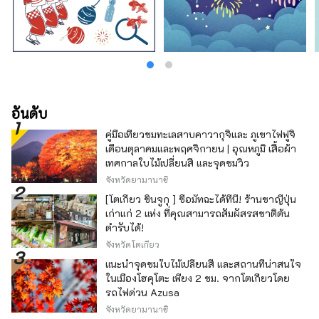
อันดับ
คู่มือเที่ยวชมทะเลสาบคาวากุจิและ ภูเขาไฟฟูจิ
เดือนตุลาคมและพฤศจิกายน | อุณหภูมิ เสื้อผ้า
เทศกาลใบไม้เปลี่ยนสี และจุดชมวิว
จังหวัดยามานาชิ
[โตเกียว ชินจูกุ ] ซื้อมัทฉะได้ที่นี่! ร้านชาญี่ปุ่น
เก่าแก่ 2 แห่ง ที่คุณสามารถสัมผัสรสชาติต้น
ตำรับได้!
จังหวัดโตเกียว
แนะนำจุดชมใบไม้เปลี่ยนสี และสถานที่น่าสนใจ
ในเมืองโฮคุโตะ เพียง 2 ชม. จากโตเกียวโดย
รถไฟด่วน Azusa
จังหวัดยามานาชิ