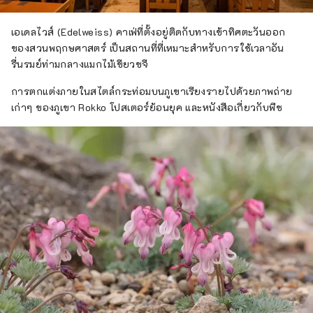
เอเดลไวส์ (Edelweiss) คาเฟ่ที่ตั้งอยู่ติดกับทางเข้าทิศตะวันออก
ของสวนพฤกษศาสตร์ เป็นสถานที่ที่เหมาะสำหรับการใช้เวลาอัน
รื่นรมย์ท่ามกลางแมกไม้เขียวขจี
การตกแต่งภายในสไตล์กระท่อมบนภูเขาเรียงรายไปด้วยภาพถ่าย
เก่าๆ ของภูเขา Rokko โปสเตอร์ย้อนยุค และหนังสือเกี่ยวกับพืช