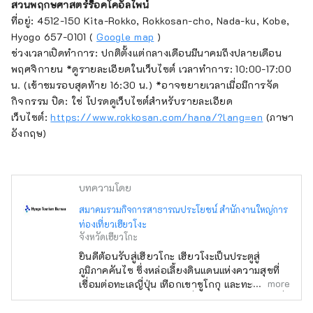
สวนพฤกษศาสตร์ร็อคโคอัลไพน์
ที่อยู่: 4512-150 Kita-Rokko, Rokkosan-cho, Nada-ku, Kobe,
Hyogo 657-0101 (
Google map
)
ช่วงเวลาเปิดทำการ: ปกติตั้งแต่กลางเดือนมีนาคมถึงปลายเดือน
พฤศจิกายน *ดูรายละเอียดในเว็บไซต์ เวลาทำการ: 10:00-17:00
น. (เข้าชมรอบสุดท้าย 16:30 น.) *อาจขยายเวลาเมื่อมีการจัด
กิจกรรม ปิด: ใช่ โปรดดูเว็บไซต์สำหรับรายละเอียด
เว็บไซต์:
https://www.rokkosan.com/hana/?lang=en
(ภาษา
อังกฤษ)
บทความโดย
สมาคมรวมกิจการสาธารณประโยชน์ สำนักงานใหญ่การ
ท่องเที่ยวเฮียวโงะ
จังหวัดเฮียวโกะ
ยินดีต้อนรับสู่เฮียวโกะ เฮียวโงะเป็นประตูสู่
ภูมิภาคคันไซ ซึ่งหล่อเลี้ยงดินแดนแห่งความสุขที่
more
เชื่อมต่อทะเลญี่ปุ่น เทือกเขาชูโกกุ และทะเลเซโตะ
ใน ตลอดจนสภาพอากาศที่มีความสุข มีทิวทัศน์ที่
งดงามมากมายที่จะดึงดูดสายตาของคุณ เช่น