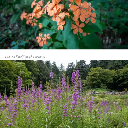
▲แมลงวันญี่ปุ่น (สิงหาคม)