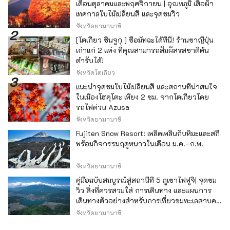
เดือนตุลาคมและพฤศจิกายน | อุณหภูมิ เสื้อผ้า
เทศกาลใบไม้เปลี่ยนสี และจุดชมวิว
จังหวัดยามานาชิ
[โตเกียว ชินจูกุ ] ซื้อมัทฉะได้ที่นี่! ร้านชาญี่ปุ่น
เก่าแก่ 2 แห่ง ที่คุณสามารถสัมผัสรสชาติต้น
ตำรับได้!
จังหวัดโตเกียว
แนะนำจุดชมใบไม้เปลี่ยนสี และสถานที่น่าสนใจ
ในเมืองโฮคุโตะ เพียง 2 ชม. จากโตเกียวโดย
รถไฟด่วน Azusa
จังหวัดยามานาชิ
Fujiten Snow Resort: เพลิดเพลินกับหิมะและสกี
พร้อมกิจกรรมฤดูหนาวในเดือน ม.ค.–ก.พ.
จังหวัดยามานาชิ
คู่มือฉบับสมบูรณ์สู่สถานีที่ 5 ภูเขาไฟฟูจิ| จุดชม
วิว สิ่งที่ควรสวมใส่ การเดินทาง และแผนการ
เดินทางตัวอย่างสำหรับการเที่ยวชมทะเลสาบคา
วากุจิ
จังหวัดยามานาชิ