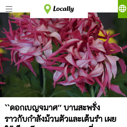
language
``ดอกเบญจมาศ'' บานสะพรั่ง
ราวกับกำลังม้วนตัวและเต้นรำ เผย