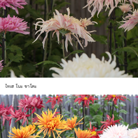
ไทเฮ โนะ ซาโตะ