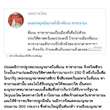
บทความโดย
แผนกกลยุทธ์แบรนด์เมืองทัมบะ ซาซายามะ
ทัมบะ ซาซายามะเป็นเมืองที่เต็มไปด้วย
ประวัติศาสตร์และประเพณี ใจกลางเมืองทัมบะ-
ซาซายามะมีซากปรักหักพังของปราสาทซาซายา
more
มะ ปัจจุบัน กำแพงหินอันงดงามยังคงหลงเหลืออยู่
เหมือนเมื่อก่อน และทิวทัศน์ของปราสาทในเมืองก็
บริการนี้รวมโฆษณาที่ได้รับการสนับสนุน
ขยายออกไปรอบๆ กำแพงเหล่านั้น ทิวทัศน์เมือง
และวัฒนธรรมของทัมบะ-ซาซายามะได้รับ
ประเพณีการปลูกดอกเบญจมาศในทัมบะ ซาซายามะ จังหวัดเฮียว
อิทธิพลอย่างมากจากเกียวโต และหากคุณเดินไป
โกะนั้นเก่าแก่และมีประวัติศาสตร์ยาวนานกว่า 250 ปี หนึ่งในนั้นคือ
รอบๆ เมืองรอบปราสาทจริงๆ คุณก็จะพบกับ
โอนางิกุ (ดอกเบญจมาศคลาสสิก) ซึ่งสืบทอดกันเฉพาะในทันบะ ซา
ทิวทัศน์เมืองที่เหมือนกับเกียวโตที่นี่และที่นั่นอย่าง
ซายามะเท่านั้น และไม่ได้รับอนุญาตให้ชมนอกวัด เป็นดอก
แน่นอน
เบญจมาศขนาดกลางแบบดั้งเดิมที่กล่าวกันว่าได้รับจากรัฐบาล
โชกุนเอโดะโดยทาดาโยชิ อาโอยามะ อดีตเจ้าแห่งแคว้นซาซายามะ
และให้ข้าราชบริพารปลูกฝังมัน จะมีการจัดแสดงเบญจมาศ
ประมาณ 300 กระถาง ซึ่งส่วนใหญ่เป็นต้นกล้า รวมถึงเบญจมาศ