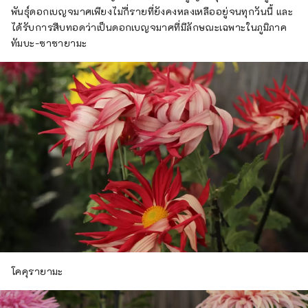
พันธุ์ดอกเบญจมาศเพียงไม่กี่รายที่ยังคงหลงเหลืออยู่จนทุกวันนี้ และ
ได้รับการสืบทอดว่าเป็นดอกเบญจมาศที่มีลักษณะเฉพาะในภูมิภาค
ทัมบะ-ซาซายามะ
โคคุรายามะ