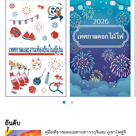
อันดับ
คู่มือเที่ยวชมทะเลสาบคาวากุจิและ ภูเขาไฟฟูจิ