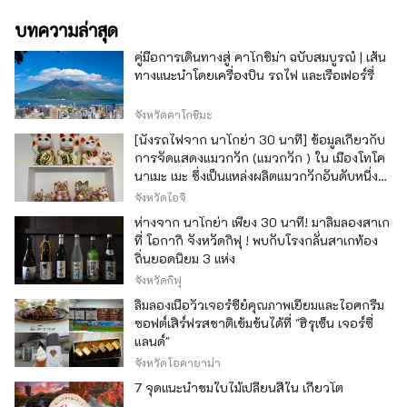
บทความล่าสุด
คู่มือการเดินทางสู่ คาโกชิม่า ฉบับสมบูรณ์ | เส้น
ทางแนะนำโดยเครื่องบิน รถไฟ และเรือเฟอร์รี่
จังหวัดคาโกชิมะ
[นั่งรถไฟจาก นาโกย่า 30 นาที] ข้อมูลเกี่ยวกับ
การจัดแสดงแมวกวัก (แมวกวัก ) ใน เมืองโทโค
นาเมะ เมะ ซึ่งเป็นแหล่งผลิตแมวกวักอันดับหนึ่ง
ของญี่ปุ่น
จังหวัดไอจิ
ห่างจาก นาโกย่า เพียง 30 นาที! มาลิ้มลองสาเก
ที่ โอกากิ จังหวัดกิฟุ ! พบกับโรงกลั่นสาเกท้อง
ถิ่นยอดนิยม 3 แห่ง
จังหวัดกิฟุ
ลิ้มลองเนื้อวัวเจอร์ซีย์คุณภาพเยี่ยมและไอศกรีม
ซอฟต์เสิร์ฟรสชาติเข้มข้นได้ที่ "ฮิรุเซ็น เจอร์ซี่
แลนด์"
จังหวัดโอคายาม่า
7 จุดแนะนำชมใบไม้เปลี่ยนสีใน เกียวโต