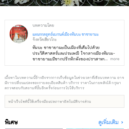
บทความโดย
แผนกกลยุทธ์แบรนด์เมืองทัมบะ ซาซายามะ
จังหวัดเฮียวโกะ
ทัมบะ ซาซายามะเป็นเมืองที่เต็มไปด้วย
ประวัติศาสตร์และประเพณี ใจกลางเมืองทัมบะ-
more
ซาซายามะมีซากปรักหักพังของปราสาทซาซายา
มะ ปัจจุบัน กำแพงหินอันงดงามยังคงหลงเหลืออยู่
เหมือนเมื่อก่อน และทิวทัศน์ของปราสาทในเมืองก็
ขยายออกไปรอบๆ กำแพงเหล่านั้น ทิวทัศน์เมือง
เนื้อหาในบทความนี้อ้างอิงจากการเก็บข้อมูลในช่วงเวลาที่เขียนบทความ อาจ
และวัฒนธรรมของทัมบะ-ซาซายามะได้รับ
มีการเปลี่ยนแปลงของรายละเอียดสินค้า บริการ ราคาในภายหลังได้ กรุณา
อิทธิพลอย่างมากจากเกียวโต และหากคุณเดินไป
ตรวจสอบกับสถานที่นั้นอีกครั้งก่อนการไปใช้บริการ
รอบๆ เมืองรอบปราสาทจริงๆ คุณก็จะพบกับ
ทิวทัศน์เมืองที่เหมือนกับเกียวโตที่นี่และที่นั่นอย่าง
หน้าเว็บไซต์นี้ใช้เครื่องมือแปลภาษาอัตโนมัติบางส่วน
แน่นอน
พิเศษ
ดูเพิ่มเติม