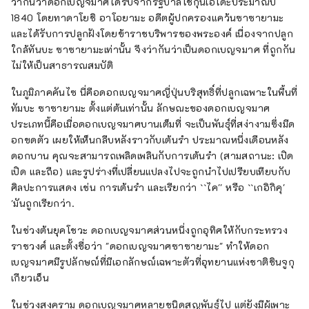
ว่ากันว่าดอกเบญจมาศได้รับจากรัฐบาลโชกุนเอโดะประมาณปี
1840 โดยทาดาโยชิ อาโอยามะ อดีตผู้ปกครองแคว้นซาซายามะ
และได้รับการปลูกฝังโดยข้าราชบริพารของพระองค์ เนื่องจากปลูก
ใกล้ทันบะ ซาซายามะเท่านั้น จึงว่ากันว่าเป็นดอกเบญจมาศ ที่ถูกกัน
ไม่ให้เป็นสาธารณสมบัติ
ในภูมิภาคคันไซ นี่คือดอกเบญจมาศญี่ปุ่นบริสุทธิ์ที่ปลูกเฉพาะในพื้นที่
ทัมบะ ซาซายามะ ตั้งแต่ต้นเท่านั้น ลักษณะของดอกเบญจมาศ
ประเภทนี้คือเมื่อดอกเบญจมาศบานเต็มที่ จะเป็นพันธุ์ที่สง่างามซึ่งมีด
อกขดตัว เผยให้เห็นกลีบหลังราวกับเต้นรำ ประมาณหนึ่งเดือนหลัง
ดอกบาน คุณจะสามารถเพลิดเพลินกับการเต้นรำ (สามสถานะ: เปิด
เปิด และถือ) และรูปร่างที่เปลี่ยนแปลงไปจะถูกนำไปเปรียบเทียบกับ
ศิลปะการแสดง เช่น การเต้นรำ และเรียกว่า ``ไค'' หรือ ``เกอิกิคุ'
'มันถูกเรียกว่า.
ในช่วงต้นยุคโชวะ ดอกเบญจมาศส่วนหนึ่งถูกอุทิศให้กับกระทรวง
ราชวงศ์ และตั้งชื่อว่า "ดอกเบญจมาศซาซายามะ" ทำให้ดอก
เบญจมาศมีรูปลักษณ์ที่มีเอกลักษณ์เฉพาะตัวที่อุทยานแห่งชาติชินจูกุ
เกียวเอ็น
ในช่วงสงคราม ดอกเบญจมาศหลายชนิดสูญพันธุ์ไป แต่ยังมีผู้เพาะ