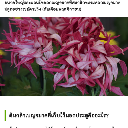
ขนาดใหญ่และบอนไซดอกเบญจมาศที่สมาชิกชมรมดอกเบญจมาศ
ปลูกอย่างระมัดระวัง (ต้นเดือนพฤศจิกายน)
ต้นกล้าเบญจมาศที่เก็บไว้นอกประตูคืออะไร?