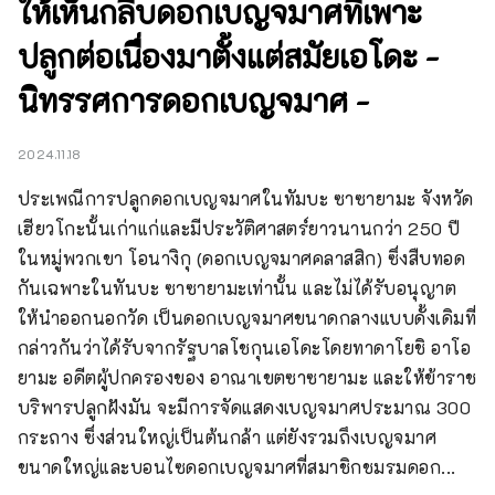
ให้เห็นกลีบดอกเบญจมาศที่เพาะ
ปลูกต่อเนื่องมาตั้งแต่สมัยเอโดะ -
นิทรรศการดอกเบญจมาศ -
2024.11.18
ประเพณีการปลูกดอกเบญจมาศในทัมบะ ซาซายามะ จังหวัด
เฮียวโกะนั้นเก่าแก่และมีประวัติศาสตร์ยาวนานกว่า 250 ปี 
ในหมู่พวกเขา โอนางิกุ (ดอกเบญจมาศคลาสสิก) ซึ่งสืบทอด
กันเฉพาะในทันบะ ซาซายามะเท่านั้น และไม่ได้รับอนุญาต
ให้นำออกนอกวัด เป็นดอกเบญจมาศขนาดกลางแบบดั้งเดิมที่
กล่าวกันว่าได้รับจากรัฐบาลโชกุนเอโดะโดยทาดาโยชิ อาโอ
ยามะ อดีตผู้ปกครองของ อาณาเขตซาซายามะ และให้ข้าราช
บริพารปลูกฝังมัน จะมีการจัดแสดงเบญจมาศประมาณ 300 
กระถาง ซึ่งส่วนใหญ่เป็นต้นกล้า แต่ยังรวมถึงเบญจมาศ
ขนาดใหญ่และบอนไซดอกเบญจมาศที่สมาชิกชมรมดอก...