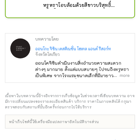
หรูหราโอบล้อมด้วยสีขาวบริสุทธิ์

หนึ่งชั้น หนึ่งห้อง ที่หลบภัยสำหรับ
ผู้ใหญ่

สาเกแสนอร่อยแก้วหนึ่งที่เต็มไปด้วย
ศิลปะและประวัติศาสตร์
บทความโดย
ออนโกะ จิชิน เดสติเนชั่น โฮเทล แอนด์ รีสอร์ท
จังหวัดโตเกียว
ออนโคจิชินดำเนินงานสิ่งอำนวยความสะดวก
ต่างๆ มากมาย ตั้งแต่แบบสบายๆ ไปจนถึงหรูหรา
more
เป็นพิเศษ จากโรงแรมขนาดเล็กที่มีมายาวนานไป
จนถึงโรงแรมที่สร้างขึ้นใหม่ และจากเขตเมืองไป
จนถึงเกาะห่างไกล สิ่งที่พวกเขามีเหมือนกันคือทุก
คนมีบุคลิกที่เป็นเอกลักษณ์ เรารับฟังความทรงจำ
เนื้อหาในบทความนี้อ้างอิงจากการเก็บข้อมูลในช่วงเวลาที่เขียนบทความ อาจ
ของแต่ละสถานที่และสร้างแนวคิดที่พักที่ออกแบบ
มีการเปลี่ยนแปลงของรายละเอียดสินค้า บริการ ราคาในภายหลังได้ กรุณา
เฉพาะตัวและมีเอกลักษณ์เฉพาะตัว
ตรวจสอบกับสถานที่นั้นอีกครั้งก่อนการไปใช้บริการ
หน้าเว็บไซต์นี้ใช้เครื่องมือแปลภาษาอัตโนมัติบางส่วน