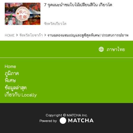
7 จุดแนะนำชมใบไม้เปลี่ยนสีใน เกียวโต
จังหวัดเกียวโต
HOME
จังหวัดโอซาก้า
งานฉลองแชมเปญและซูชิสุดพิเศษ! ประสบการณ์อาหารค
language
ภาษาไทย
Home
ภูมิภาค
พิเศษ
ข้อมูลล่าสุด
เกี่ยวกับ Locally
Copyright © MATCHA Inc.
Powered by