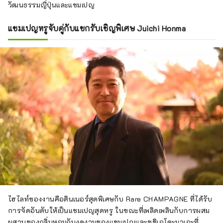
วัฒนธรรมญี่ปุ่นและแชมเปญ
แชมเปญหรูจับคู่กับแขกรับเชิญพิเศษ Juichi Honma
ไฮไลท์ของงานคือดินเนอร์สุดพิเศษกับ Rare CHAMPAGNE ที่ได้รับ
การจัดอันดับให้เป็นแชมเปญสุดหรู ในขณะที่เพลิดเพลินกับการผสม
ผสานของกลิ่นหอมอันงดงามของแชมเปญและซูชิเอโดะมาเอะที่