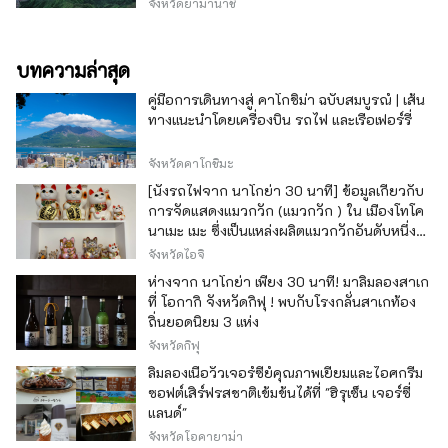
จังหวัดยามานาชิ
บทความล่าสุด
คู่มือการเดินทางสู่ คาโกชิม่า ฉบับสมบูรณ์ | เส้น
ทางแนะนำโดยเครื่องบิน รถไฟ และเรือเฟอร์รี่
จังหวัดคาโกชิมะ
[นั่งรถไฟจาก นาโกย่า 30 นาที] ข้อมูลเกี่ยวกับ
การจัดแสดงแมวกวัก (แมวกวัก ) ใน เมืองโทโค
นาเมะ เมะ ซึ่งเป็นแหล่งผลิตแมวกวักอันดับหนึ่ง
ของญี่ปุ่น
จังหวัดไอจิ
ห่างจาก นาโกย่า เพียง 30 นาที! มาลิ้มลองสาเก
ที่ โอกากิ จังหวัดกิฟุ ! พบกับโรงกลั่นสาเกท้อง
ถิ่นยอดนิยม 3 แห่ง
จังหวัดกิฟุ
ลิ้มลองเนื้อวัวเจอร์ซีย์คุณภาพเยี่ยมและไอศกรีม
ซอฟต์เสิร์ฟรสชาติเข้มข้นได้ที่ "ฮิรุเซ็น เจอร์ซี่
แลนด์"
จังหวัดโอคายาม่า