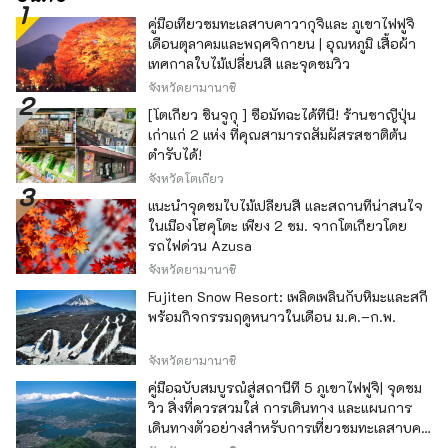
คู่มือเที่ยวชมทะเลสาบคาวากุจิและ ภูเขาไฟฟูจิ
เดือนตุลาคมและพฤศจิกายน | อุณหภูมิ เสื้อผ้า
เทศกาลใบไม้เปลี่ยนสี และจุดชมวิว
จังหวัดยามานาชิ
[โตเกียว ชินจูกุ ] ซื้อมัทฉะได้ที่นี่! ร้านชาญี่ปุ่น
เก่าแก่ 2 แห่ง ที่คุณสามารถสัมผัสรสชาติต้น
ตำรับได้!
จังหวัดโตเกียว
แนะนำจุดชมใบไม้เปลี่ยนสี และสถานที่น่าสนใจ
ในเมืองโฮคุโตะ เพียง 2 ชม. จากโตเกียวโดย
รถไฟด่วน Azusa
จังหวัดยามานาชิ
Fujiten Snow Resort: เพลิดเพลินกับหิมะและสกี
พร้อมกิจกรรมฤดูหนาวในเดือน ม.ค.–ก.พ.
จังหวัดยามานาชิ
คู่มือฉบับสมบูรณ์สู่สถานีที่ 5 ภูเขาไฟฟูจิ| จุดชม
วิว สิ่งที่ควรสวมใส่ การเดินทาง และแผนการ
เดินทางตัวอย่างสำหรับการเที่ยวชมทะเลสาบคา
วากุจิ