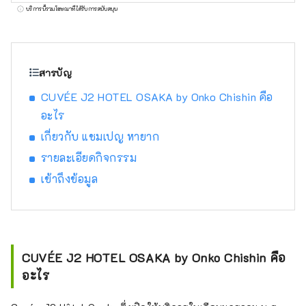
เขตเมืองไปจนถึงเกาะห่างไกล สิ่งที่พวกเขามี
บริการนี้รวมโฆษณาที่ได้รับการสนับสนุน
เหมือนกันคือทุกคนมีบุคลิกที่เป็นเอกลักษณ์ เรารับ
ฟังความทรงจำของแต่ละสถานที่และสร้าง
แนวคิดที่พักที่ออกแบบเฉพาะตัวและมีเอกลักษณ์
เฉพาะตัว
สารบัญ
CUVÉE J2 HOTEL OSAKA by Onko Chishin คือ
อะไร
เกี่ยวกับ แชมเปญ หายาก
รายละเอียดกิจกรรม
เข้าถึงข้อมูล
CUVÉE J2 HOTEL OSAKA by Onko Chishin คือ
อะไร