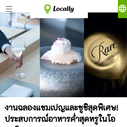
language
งานฉลองแชมเปญและซูชิสุดพิเศษ!
ประสบการณ์อาหารค่ำสุดหรูในโอ