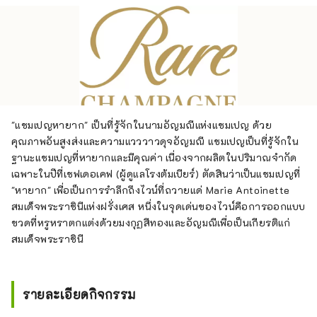
"แชมเปญหายาก" เป็นที่รู้จักในนามอัญมณีแห่งแชมเปญ ด้วย
คุณภาพอันสูงส่งและความแวววาวดุจอัญมณี แชมเปญเป็นที่รู้จักใน
ฐานะแชมเปญที่หายากและมีคุณค่า เนื่องจากผลิตในปริมาณจำกัด
เฉพาะในปีที่เชฟเดอเคฟ (ผู้ดูแลโรงต้มเบียร์) ตัดสินว่าเป็นแชมเปญที่
"หายาก" เพื่อเป็นการรำลึกถึงไวน์ที่ถวายแด่ Marie Antoinette
สมเด็จพระราชินีแห่งฝรั่งเศส หนึ่งในจุดเด่นของไวน์คือการออกแบบ
ขวดที่หรูหราตกแต่งด้วยมงกุฏสีทองและอัญมณีเพื่อเป็นเกียรติแก่
สมเด็จพระราชินี
รายละเอียดกิจกรรม