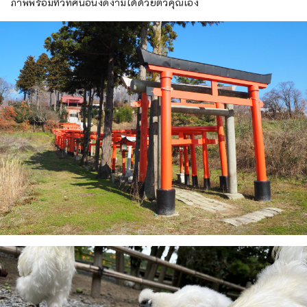
ภาพพร้อมทิวทัศน์อันงดงามได้ด้วยตัวคุณเอง
ศิลปะพื้นบ้านโคจิ ฮาชิโมโตะ

https://hirojimingei.jimdofree.com/

ฮงเกะ ไดโกคุยะ

https://dekoyashiki-
daikokuya.co.jp/

ศิลปะพื้นบ้านฮิโคจิ

http://dekoyashiki-
hikojimingei.co.jp/

ฮอนเกะ เอบิสึยะ

https://www.kanko-
koriyama.gr.jp/tourism/detail3-7-
300.html