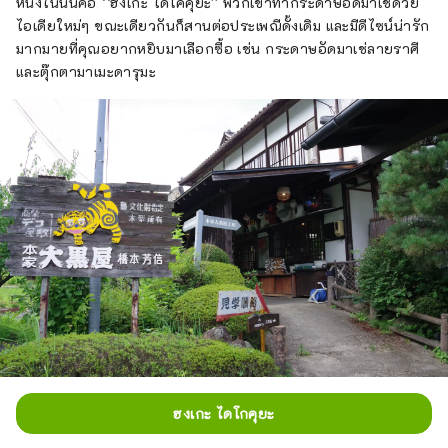
หนึ่งในนั้นคือ ``ฮงเกะ ไดโคคุยะ'' พวกเขาทำกระดาษอัดมาเช่ด้วย
ไอเดียใหม่ๆ ขณะเดียวกันก็สานต่อประเพณีดั้งเดิม และมีดีไซน์น่ารัก
มากมายที่คุณอยากหยิบมาเลือกซื้อ เช่น กระดาษอัดมาเช่ลายราศี
และตุ๊กตามาเมะดารุมะ
ฮงเกะ ไดโกคุยะ