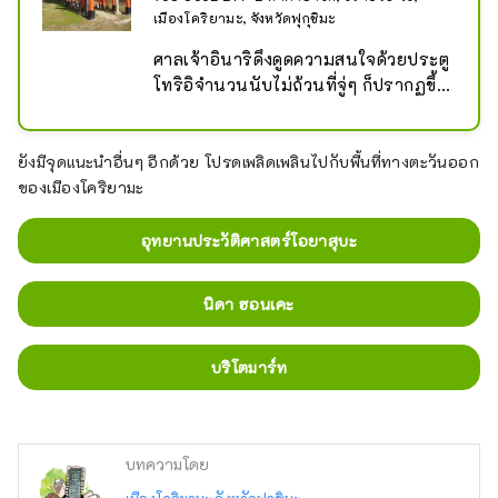
เมืองโคริยามะ, จังหวัดฟุกุชิมะ
ศาลเจ้าอินาริดึงดูดความสนใจด้วยประตู
โทริอิจำนวนนับไม่ถ้วนที่จู่ๆ ก็ปรากฏขึ้น
กลางภูมิประเทศในชนบท มีประตูโทริอิ
ประมาณ 100 ประตู และในวันที่อากาศ
แจ่มใส คุณจะได้ถ่ายรูปสวยๆ กับท้องฟ้า
ยังมีจุดแนะนำอื่นๆ อีกด้วย โปรดเพลิดเพลินไปกับพื้นที่ทางตะวันออก
สีคราม
ของเมืองโคริยามะ
อุทยานประวัติศาสตร์โอยาสุบะ
นิดา ฮอนเคะ
บริโตมาร์ท
บทความโดย