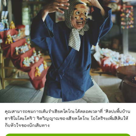
คุณสามารถชมการเต้นรำเฮียตโตโกะได้ตลอดเวลาที่ "ศิลปะพื้นบ้าน
ฮาชิโมโตะโคจิ"! จิตวิญญาณของเฮียตโตโกะ โอโดริจะเพิ่มสีสันให้
กับหัวใจของนักเดินทาง