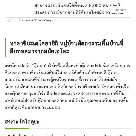
สามารถรองรับคนได้ทั้งหมด 8,000 คน และมี
more
ประสบการณ์มากมายที่ใช้ประโยชน์จากพื้นที่ใน
เมือง คุณยังสามารถเพลิดเพลินกับเนื้อหายาม
บริการนี้รวมโฆษณาที่ได้รับการสนับสนุน
ค่ำคืนสไตล์ญี่ปุ่น เช่น บาร์และของว่าง คุณยัง
สัมผัสได้ถึงความยิ่งใหญ่ของธรรมชาติด้วยการ
เคลื่อนตัวไปทางเหนือ ใต้ ตะวันออก และตะวัน
ทาคาชิบะเดโคยาชิกิ หมู่บ้านหัตถกรรมพื้นบ้านที่
ตก ในเมืองโคริยามะซึ่งได้รับการพัฒนาโดยการ
สืบทอดมาจากสมัยเอโดะ
ตักน้ำจากทะเลสาบอินาวาชิโระซึ่งเป็นอุทยาน
แห่งชาติด้วย มีทิวทัศน์ธรรมชาติ เช่น ดอก
เดคโค แปลว่า "ตุ๊กตา" เวิร์คช็อปสี่แห่งทำตุ๊กตาเปเปอร์มาเช่โดยการ
ซากุระที่เก่าแก่ที่สุดของญี่ปุ่น และยังได้รับการ
ขึงกระดาษวาชิลงในแม่พิมพ์ไม้ ตากให้แห้ง แล้วจึงทาสี ตุ๊กตา
ยอมรับว่าเป็นเรื่องราวของมรดกของญี่ปุ่น คุณ
เปเปอร์มาเช่เป็นที่รักของผู้คนในฐานะเครื่องรางมาตั้งแต่สมัย
สามารถเพลิดเพลินกับวัฒนธรรมอาหารและ
โบราณ มีหลายประเภท เช่น สัตว์ประจำราศี เทพเจ้าโชคลาภทั้งเจ็ด
กิจกรรมต่างๆ เช่น เป็นสาเกและการหมัก คุณ
และตุ๊กตาดารุมะ เวิร์กช็อปแต่ละแห่งจะสร้างการแสดงออกที่เป็น
สามารถสัมผัสได้ เรารอคอยการมาเยือนของคุณ
เอกลักษณ์สำหรับตุ๊กตากระดาษมาเช่ ดังนั้นคุณจะพบกับผลงานชิ้น
ในฐานะจุดเริ่มต้นของการเดินทางสู่โทโฮคุ
เอกที่คุณชื่นชอบอย่างแน่นอน
ฮงเกะ ไดโกคุยะ