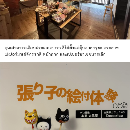
คุณสามารถเลือกประเภทการลงสีได้ตั้งแต่ตุ๊กตาดารุมะ กระดาษ
เปเปอร์มาเช่จักรราศี หน้ากาก และเปเปอร์มาเช่ขนาดเล็ก