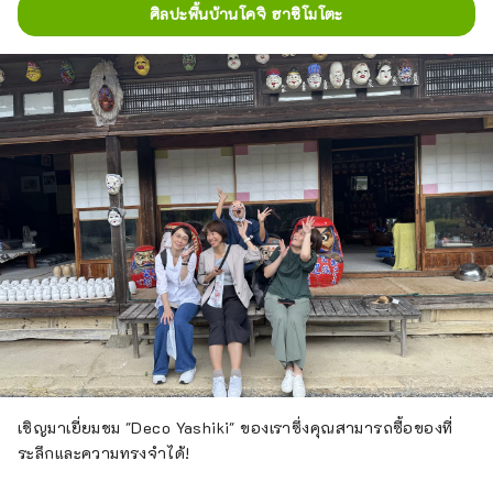
ศิลปะพื้นบ้านโคจิ ฮาชิโมโตะ
เชิญมาเยี่ยมชม "Deco Yashiki" ของเราซึ่งคุณสามารถซื้อของที่
ระลึกและความทรงจำได้!