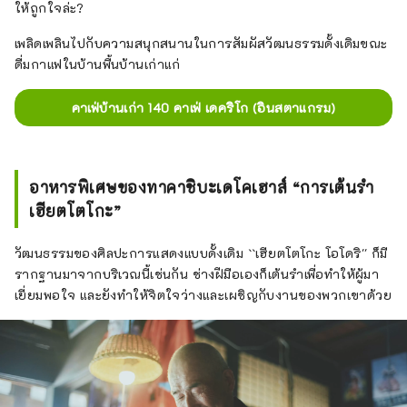
ให้ถูกใจล่ะ?
เพลิดเพลินไปกับความสนุกสนานในการสัมผัสวัฒนธรรมดั้งเดิมขณะ
ดื่มกาแฟในบ้านพื้นบ้านเก่าแก่
คาเฟ่บ้านเก่า 140 คาเฟ่ เดคริโก (อินสตาแกรม)
อาหารพิเศษของทาคาชิบะเดโคเฮาส์ “การเต้นรำ
เฮียตโตโกะ”
วัฒนธรรมของศิลปะการแสดงแบบดั้งเดิม ``เฮียตโตโกะ โอโดริ'' ก็มี
รากฐานมาจากบริเวณนี้เช่นกัน ช่างฝีมือเองก็เต้นรำเพื่อทำให้ผู้มา
เยี่ยมพอใจ และยังทำให้จิตใจว่างและเผชิญกับงานของพวกเขาด้วย