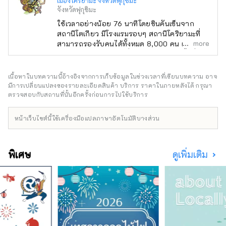
เมืองโคริยามะ จังหวัดฟุกุชิมะ
จังหวัดฟุกุชิมะ
ใช้เวลาอย่างน้อย 76 นาทีโดยชินคันเซ็นจาก
สถานีโตเกียว มีโรงแรมรอบๆ สถานีโคริยามะที่
more
สามารถรองรับคนได้ทั้งหมด 8,000 คน และมี
ประสบการณ์มากมายที่ใช้ประโยชน์จากพื้นที่ใน
เมือง คุณยังสามารถเพลิดเพลินกับเนื้อหายาม
ค่ำคืนสไตล์ญี่ปุ่น เช่น บาร์และของว่าง คุณยัง
เนื้อหาในบทความนี้อ้างอิงจากการเก็บข้อมูลในช่วงเวลาที่เขียนบทความ อาจ
สัมผัสได้ถึงความยิ่งใหญ่ของธรรมชาติด้วยการ
มีการเปลี่ยนแปลงของรายละเอียดสินค้า บริการ ราคาในภายหลังได้ กรุณา
เคลื่อนตัวไปทางเหนือ ใต้ ตะวันออก และตะวันตก
ตรวจสอบกับสถานที่นั้นอีกครั้งก่อนการไปใช้บริการ
ในเมืองโคริยามะซึ่งได้รับการพัฒนาโดยการตัก
น้ำจากทะเลสาบอินาวาชิโระซึ่งเป็นอุทยานแห่ง
หน้าเว็บไซต์นี้ใช้เครื่องมือแปลภาษาอัตโนมัติบางส่วน
ชาติด้วย มีทิวทัศน์ธรรมชาติ เช่น ดอกซากุระที่
เก่าแก่ที่สุดของญี่ปุ่น และยังได้รับการยอมรับว่า
เป็นเรื่องราวของมรดกของญี่ปุ่น คุณสามารถ
พิเศษ
ดูเพิ่มเติม
เพลิดเพลินกับวัฒนธรรมอาหารและกิจกรรมต่างๆ
เช่น เป็นสาเกและการหมัก คุณสามารถสัมผัสได้
เรารอคอยการมาเยือนของคุณในฐานะจุดเริ่มต้น
ของการเดินทางสู่โทโฮคุ