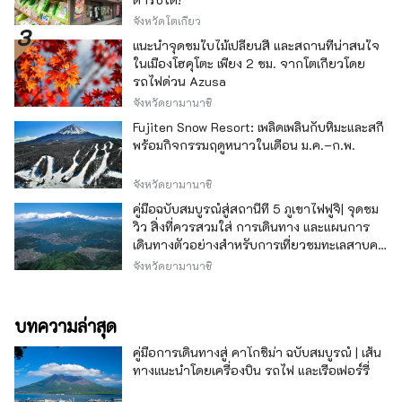
จังหวัดโตเกียว
แนะนำจุดชมใบไม้เปลี่ยนสี และสถานที่น่าสนใจ
ในเมืองโฮคุโตะ เพียง 2 ชม. จากโตเกียวโดย
รถไฟด่วน Azusa
จังหวัดยามานาชิ
Fujiten Snow Resort: เพลิดเพลินกับหิมะและสกี
พร้อมกิจกรรมฤดูหนาวในเดือน ม.ค.–ก.พ.
จังหวัดยามานาชิ
คู่มือฉบับสมบูรณ์สู่สถานีที่ 5 ภูเขาไฟฟูจิ| จุดชม
วิว สิ่งที่ควรสวมใส่ การเดินทาง และแผนการ
เดินทางตัวอย่างสำหรับการเที่ยวชมทะเลสาบคา
วากุจิ
จังหวัดยามานาชิ
บทความล่าสุด
คู่มือการเดินทางสู่ คาโกชิม่า ฉบับสมบูรณ์ | เส้น
ทางแนะนำโดยเครื่องบิน รถไฟ และเรือเฟอร์รี่