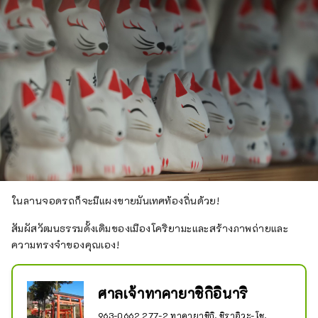
ในลานจอดรถก็จะมีแผงขายมันเทศท้องถิ่นด้วย!
สัมผัสวัฒนธรรมดั้งเดิมของเมืองโคริยามะและสร้างภาพถ่ายและ
ความทรงจำของคุณเอง!
ศาลเจ้าทาคายาชิกิอินาริ
963-0662 277-2 ทาคายาชิกิ, ชิราอิวะ-โช,