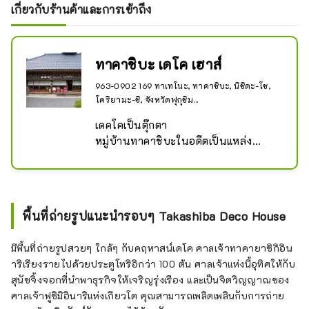
เกี่ยวกับร้านค้าและการเข้าถึง
ทาคาชิบะ เดโค เฮาส์
963-0902 169 ทาเทโนะ, ทาคาชิบะ, นิชิดะ-โช,
โคริยามะ-ชิ, จังหวัดฟุกุชิม...
เดคโคเป็นตุ๊กตา

หมู่บ้านทาคาชิบะในอดีตเป็นแหล่ง
กำเนิดของมิฮารุโคมะและตุ๊กตาเปเปอร์
มาเช่ของมิฮารุ และปัจจุบันมีเวิร์กช็อปอ
ยู่ 4 แห่ง และแม่พิมพ์ตุ๊กตาที่แต่ละ
ครอบครัวเป็นเจ้าของได้รับการกำหนด
พื้นที่ถ่ายรูปแนะนำรอบๆ Takashiba Deco House
ให้เป็นสมบัติทางวัฒนธรรมที่สำคัญของ
จังหวัด คุณสามารถสัมผัสประสบการณ์
มีพื้นที่ถ่ายรูปสวยๆ ใกล้ๆ กับคฤหาสน์เดโค ศาลเจ้าทาคายาชิกิอิน
การวาดภาพเปเปอร์มาเช่ได้ประมาณ
าริเรียงรายไปด้วยประตูโทริอิกว่า 100 ต้น ศาลเจ้าแห่งนี้อุทิศให้กับ
หนึ่งชั่วโมง คุณต้องการสร้างไอเท็ม
สุนัขจิ้งจอกที่นำพาธุรกิจให้เจริญรุ่งเรือง และเป็นจิตวิญญาณของ
ต้นฉบับด้วยการวาดภาพกระดาษอัดมา
ศาลเจ้าฟูชิมิอินาริแห่งเกียวโต คุณสามารถเพลิดเพลินกับการถ่าย
เช่ด้วยสีสันของราศี เสือ ฯลฯ หรือไม่?
