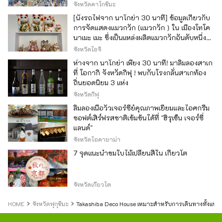
จังหวัดคาโกชิมะ
[นั่งรถไฟจาก นาโกย่า 30 นาที] ข้อมูลเกี่ยวกับ
การจัดแสดงแมวกวัก (แมวกวัก ) ใน เมืองโทโค
นาเมะ เมะ ซึ่งเป็นแหล่งผลิตแมวกวักอันดับหนึ่ง
ของญี่ปุ่น
จังหวัดไอจิ
ห่างจาก นาโกย่า เพียง 30 นาที! มาลิ้มลองสาเก
ที่ โอกากิ จังหวัดกิฟุ ! พบกับโรงกลั่นสาเกท้อง
ถิ่นยอดนิยม 3 แห่ง
จังหวัดกิฟุ
ลิ้มลองเนื้อวัวเจอร์ซีย์คุณภาพเยี่ยมและไอศกรีม
ซอฟต์เสิร์ฟรสชาติเข้มข้นได้ที่ "ฮิรุเซ็น เจอร์ซี่
แลนด์"
จังหวัดโอคายาม่า
7 จุดแนะนำชมใบไม้เปลี่ยนสีใน เกียวโต
จังหวัดเกียวโต
HOME
จังหวัดฟุกุชิมะ
Takashiba Deco House เหมาะสำหรับการเดินทางทั้งแบบเ