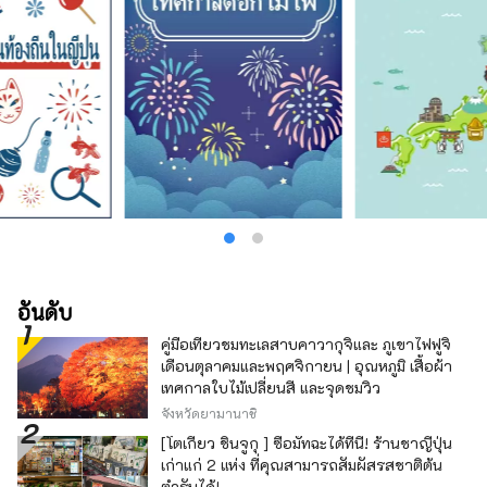
อันดับ
คู่มือเที่ยวชมทะเลสาบคาวากุจิและ ภูเขาไฟฟูจิ
เดือนตุลาคมและพฤศจิกายน | อุณหภูมิ เสื้อผ้า
เทศกาลใบไม้เปลี่ยนสี และจุดชมวิว
จังหวัดยามานาชิ
[โตเกียว ชินจูกุ ] ซื้อมัทฉะได้ที่นี่! ร้านชาญี่ปุ่น
เก่าแก่ 2 แห่ง ที่คุณสามารถสัมผัสรสชาติต้น
ตำรับได้!