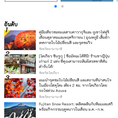
อันดับ
คู่มือเที่ยวชมทะเลสาบคาวากุจิและ ภูเขาไฟฟูจิ
เดือนตุลาคมและพฤศจิกายน | อุณหภูมิ เสื้อผ้า
เทศกาลใบไม้เปลี่ยนสี และจุดชมวิว
จังหวัดยามานาชิ
[โตเกียว ชินจูกุ ] ซื้อมัทฉะได้ที่นี่! ร้านชาญี่ปุ่น
เก่าแก่ 2 แห่ง ที่คุณสามารถสัมผัสรสชาติต้น
ตำรับได้!
จังหวัดโตเกียว
แนะนำจุดชมใบไม้เปลี่ยนสี และสถานที่น่าสนใจ
ในเมืองโฮคุโตะ เพียง 2 ชม. จากโตเกียวโดย
รถไฟด่วน Azusa
จังหวัดยามานาชิ
Fujiten Snow Resort: เพลิดเพลินกับหิมะและสกี
พร้อมกิจกรรมฤดูหนาวในเดือน ม.ค.–ก.พ.