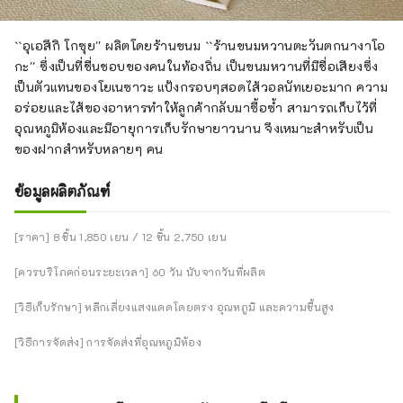
``อุเอสึกิ โกซุย'' ผลิตโดยร้านขนม ``ร้านขนมหวานตะวันตกนางาโอ
กะ'' ซึ่งเป็นที่ชื่นชอบของคนในท้องถิ่น เป็นขนมหวานที่มีชื่อเสียงซึ่ง
เป็นตัวแทนของโยเนซาวะ แป้งกรอบๆสอดไส้วอลนัทเยอะมาก ความ
อร่อยและไส้ของอาหารทำให้ลูกค้ากลับมาซื้อซ้ำ สามารถเก็บไว้ที่
อุณหภูมิห้องและมีอายุการเก็บรักษายาวนาน จึงเหมาะสำหรับเป็น
ของฝากสำหรับหลายๆ คน
ข้อมูลผลิตภัณฑ์
[ราคา] 8 ชิ้น 1,850 เยน / 12 ชิ้น 2,750 เยน
[ควรบริโภคก่อนระยะเวลา] 60 วัน นับจากวันที่ผลิต
[วิธีเก็บรักษา] หลีกเลี่ยงแสงแดดโดยตรง อุณหภูมิ และความชื้นสูง
[วิธีการจัดส่ง] การจัดส่งที่อุณหภูมิห้อง