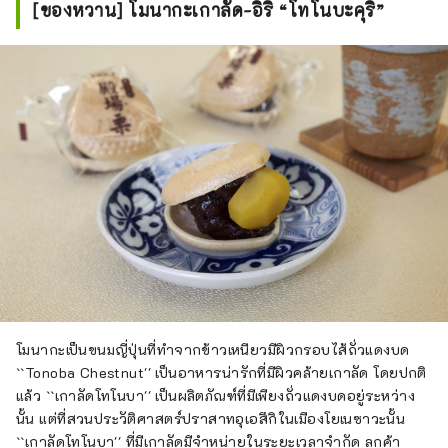
[ของหวาน] โมนากะเกาลัด-อิริ “โทโนบะคุริ”
โมนากะเป็นขนมญี่ปุ่นที่ทำจากข้าวเหนียวมีผิวกรอบไส้ถั่วแดงบด
``Tonoba Chestnut'' เป็นอาหารน่ารักที่มีผิวคล้ายเกาลัด โดยปกติ
แล้ว ``เกาลัดโทโนบา'' เป็นผลิตภัณฑ์ที่มีเพียงถั่วแดงบดอยู่ระหว่าง
นั้น แต่ที่สวนประวัติศาสตร์ปราสาทอุเอสึกิในเมืองโยเนซาวะนั้น
``เกาลัดโทโนบา'' ที่มีเกาลัดมีจำหน่ายในระยะเวลาจำกัด ลูกค้า