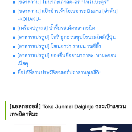
[ของหวาน] โมนากะเกาลัด-อิริ “โทโนบะคุริ”
[ของหวาน] แป้งข้าวเจ้าโยเนซาวะ Baumu [อำพัน]
-KOHAKU-
[เครื่องปรุงรส] น้ำจิ้มรสเด็ดหลากชนิด
[อาหารแปรรูป] โทริ ชูกะ รสซุปโซบะสไตล์ญี่ปุ่น
[อาหารแปรรูป] โยเนซาว่า ราเมน รสซีอิ๊ว
[อาหารแปรรูป] ของขึ้นชื่อยามากาตะ: ทามะคอน
เนียคุ
ซื้อได้ที่สวนประวัติศาสตร์ปราสาทอุเอสึกิ!
[แอลกอฮอล์] Toko Junmai Daiginjo กระเป๋าแขวน
เทพธิดาหิมะ