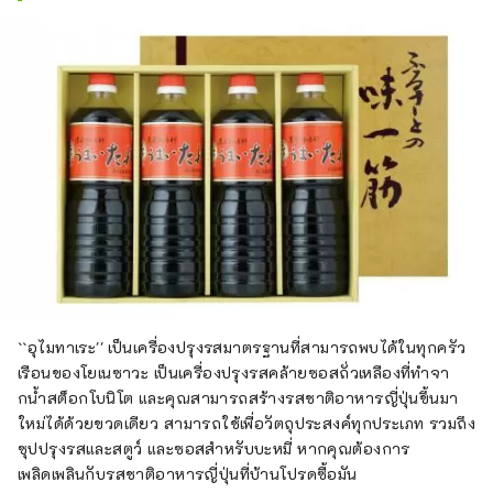
``อุไมทาเระ'' เป็นเครื่องปรุงรสมาตรฐานที่สามารถพบได้ในทุกครัว
เรือนของโยเนซาวะ เป็นเครื่องปรุงรสคล้ายซอสถั่วเหลืองที่ทำจา
กน้ำสต็อกโบนิโต และคุณสามารถสร้างรสชาติอาหารญี่ปุ่นขึ้นมา
ใหม่ได้ด้วยขวดเดียว สามารถใช้เพื่อวัตถุประสงค์ทุกประเภท รวมถึง
ซุปปรุงรสและสตูว์ และซอสสำหรับบะหมี่ หากคุณต้องการ
เพลิดเพลินกับรสชาติอาหารญี่ปุ่นที่บ้านโปรดซื้อมัน