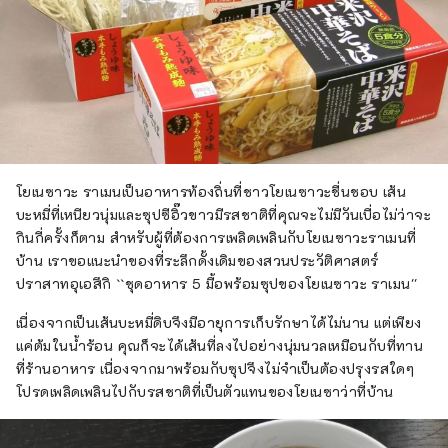
โยเนซาวะ ราเมนเป็นอาหารท้องถิ่นที่ชาวโยเนซาวะชื่นชอบ เส้น
บะหมี่ที่เหนียวนุ่มและซุปซีอิ๊วขาวมีรสชาติที่คุณจะไม่มีวันเบื่อไม่ว่าจะ
กินกี่ครั้งก็ตาม สำหรับผู้ที่ต้องการเพลิดเพลินกับโยเนซาวะราเมนที่
บ้าน เราขอแนะนำของที่ระลึกดั้งเดิมของสวนประวัติศาสตร์
ปราสาทอุเอสึกิ ``ชุดอาหาร 5 มื้อพร้อมซุปของโยเนซาวะ ราเมน''
เนื่องจากเป็นเส้นบะหมี่ดิบจึงมีอายุการเก็บรักษาได้ไม่นาน แต่เพียง
แค่ต้มในน้ำร้อน คุณก็จะได้เส้นที่ลงไปอย่างนุ่มนวลเหมือนกับที่ทาน
ที่ร้านอาหาร เนื่องจากมาพร้อมกับซุปจึงไม่จำเป็นต้องปรุงรสใดๆ
โปรดเพลิดเพลินไปกับรสชาติที่เป็นตัวแทนของโยเนซาว่าที่บ้าน