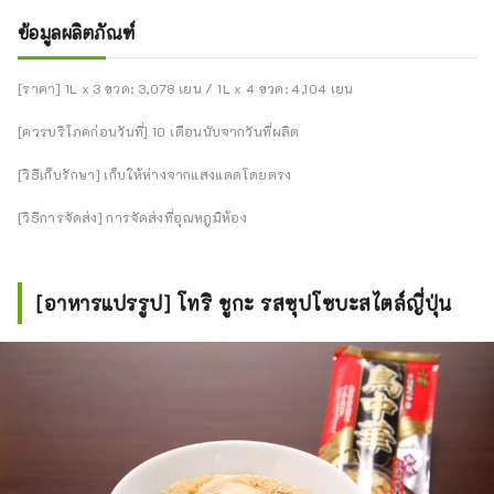
ข้อมูลผลิตภัณฑ์
[ราคา] 1L x 3 ขวด: 3,078 เยน / 1L x 4 ขวด: 4,104 เยน
[ควรบริโภคก่อนวันที่] 10 เดือนนับจากวันที่ผลิต
[วิธีเก็บรักษา] เก็บให้ห่างจากแสงแดดโดยตรง
[วิธีการจัดส่ง] การจัดส่งที่อุณหภูมิห้อง
[อาหารแปรรูป] โทริ ชูกะ รสซุปโซบะสไตล์ญี่ปุ่น