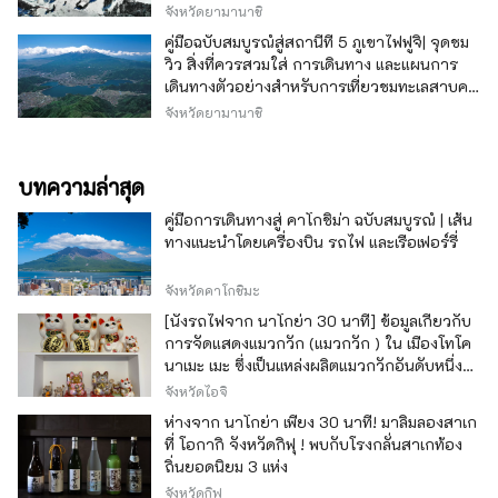
จังหวัดยามานาชิ
คู่มือฉบับสมบูรณ์สู่สถานีที่ 5 ภูเขาไฟฟูจิ| จุดชม
วิว สิ่งที่ควรสวมใส่ การเดินทาง และแผนการ
เดินทางตัวอย่างสำหรับการเที่ยวชมทะเลสาบคา
วากุจิ
จังหวัดยามานาชิ
บทความล่าสุด
คู่มือการเดินทางสู่ คาโกชิม่า ฉบับสมบูรณ์ | เส้น
ทางแนะนำโดยเครื่องบิน รถไฟ และเรือเฟอร์รี่
จังหวัดคาโกชิมะ
[นั่งรถไฟจาก นาโกย่า 30 นาที] ข้อมูลเกี่ยวกับ
การจัดแสดงแมวกวัก (แมวกวัก ) ใน เมืองโทโค
นาเมะ เมะ ซึ่งเป็นแหล่งผลิตแมวกวักอันดับหนึ่ง
ของญี่ปุ่น
จังหวัดไอจิ
ห่างจาก นาโกย่า เพียง 30 นาที! มาลิ้มลองสาเก
ที่ โอกากิ จังหวัดกิฟุ ! พบกับโรงกลั่นสาเกท้อง
ถิ่นยอดนิยม 3 แห่ง
จังหวัดกิฟุ