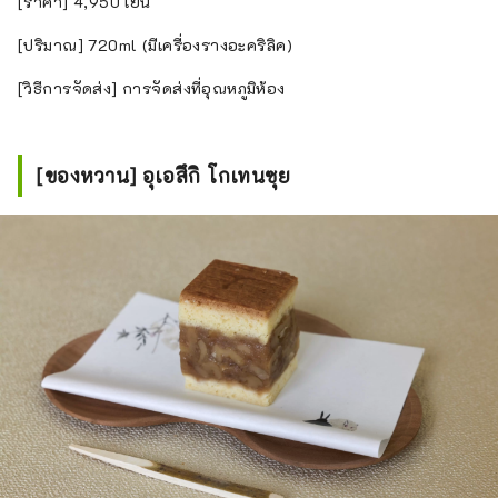
[ราคา] 4,950 เยน
[ปริมาณ] 720ml (มีเครื่องรางอะคริลิค)
[วิธีการจัดส่ง] การจัดส่งที่อุณหภูมิห้อง
[ของหวาน] อุเอสึกิ โกเทนซุย