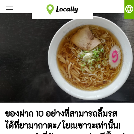
language
ของฝาก 10 อย่างที่สามารถลิ้มรส
ได้ที่ยามากาตะ/โยเนซาวะเท่านั้น!