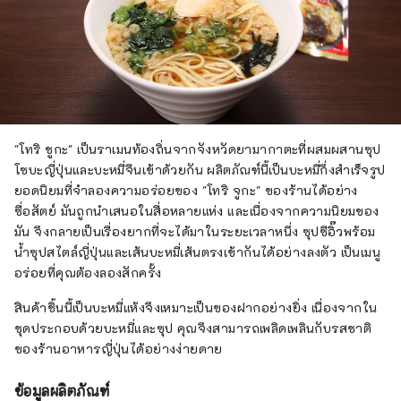
"โทริ ชูกะ" เป็นราเมนท้องถิ่นจากจังหวัดยามากาตะที่ผสมผสานซุป
โซบะญี่ปุ่นและบะหมี่จีนเข้าด้วยกัน ผลิตภัณฑ์นี้เป็นบะหมี่กึ่งสำเร็จรูป
ยอดนิยมที่จำลองความอร่อยของ "โทริ จูกะ" ของร้านได้อย่าง
ซื่อสัตย์ มันถูกนำเสนอในสื่อหลายแห่ง และเนื่องจากความนิยมของ
มัน จึงกลายเป็นเรื่องยากที่จะได้มาในระยะเวลาหนึ่ง ซุปซีอิ๊วพร้อม
น้ำซุปสไตล์ญี่ปุ่นและเส้นบะหมี่เส้นตรงเข้ากันได้อย่างลงตัว เป็นเมนู
อร่อยที่คุณต้องลองสักครั้ง
สินค้าชิ้นนี้เป็นบะหมี่แห้งจึงเหมาะเป็นของฝากอย่างยิ่ง เนื่องจากใน
ชุดประกอบด้วยบะหมี่และซุป คุณจึงสามารถเพลิดเพลินกับรสชาติ
ของร้านอาหารญี่ปุ่นได้อย่างง่ายดาย
ข้อมูลผลิตภัณฑ์