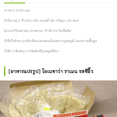
[ราคา] 7,760 เยน
[ปริมาณ] 2 ที่ (260 กรัม (บะหมี่ 180 กรัม)) x 20 ซอง
[ควรบริโภคก่อน] ประมาณ 1 ปี นับจากวันที่ผลิต
[วิธีเก็บรักษา] หลีกเลี่ยงแสงแดดโดยตรง อุณหภูมิ และความชื้นสูง
[วิธีการจัดส่ง] การจัดส่งที่อุณหภูมิห้อง
[อาหารแปรรูป] โยเนซาว่า ราเมน รสซีอิ๊ว