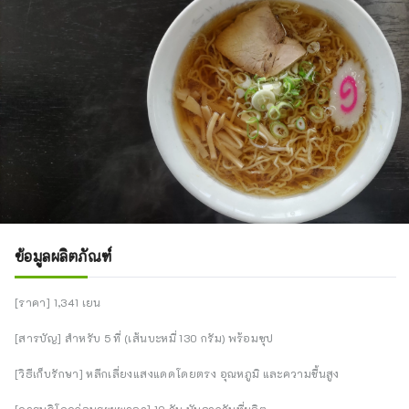
ข้อมูลผลิตภัณฑ์
[ราคา] 1,341 เยน
[สารบัญ] สำหรับ 5 ที่ (เส้นบะหมี่ 130 กรัม) พร้อมซุป
[วิธีเก็บรักษา] หลีกเลี่ยงแสงแดดโดยตรง อุณหภูมิ และความชื้นสูง
[ควรบริโภคก่อนระยะเวลา] 10 วัน นับจากวันที่ผลิต