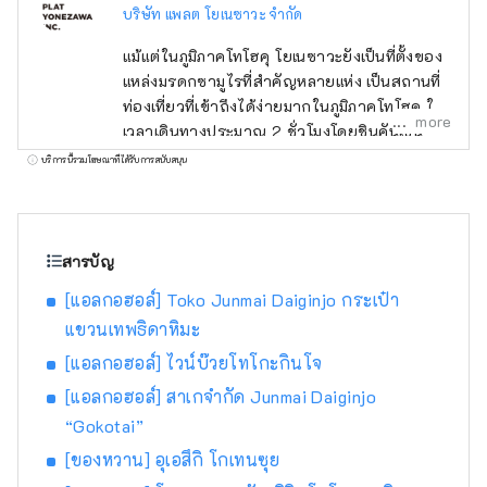
บริษัท แพลต โยเนซาวะ จำกัด
แม้แต่ในภูมิภาคโทโฮคุ โยเนซาวะยังเป็นที่ตั้งของ
แหล่งมรดกซามูไรที่สำคัญหลายแห่ง เป็นสถานที่
ท่องเที่ยวที่เข้าถึงได้ง่ายมากในภูมิภาคโทโฮคุ ใช้
more
เวลาเดินทางประมาณ 2 ชั่วโมงโดยชินคันเซ็น
จากโตเกียว ลองสวมชุดเกราะหรือชุดกิโมโน เข้า
บริการนี้รวมโฆษณาที่ได้รับการสนับสนุน
ร่วมการต่อสู้ หรือเยี่ยมชมวัดและศาลเจ้า ทำไม
ไม่ลองย้อนรำลึกถึงเรื่องราวชีวิตของซามูไร
ญี่ปุ่นในโยเนซาวะดูล่ะ?
สารบัญ
[แอลกอฮอล์] Toko Junmai Daiginjo กระเป๋า
แขวนเทพธิดาหิมะ
[แอลกอฮอล์] ไวน์บ๊วยโทโกะกินโจ
[แอลกอฮอล์] สาเกจำกัด Junmai Daiginjo
“Gokotai”
[ของหวาน] อุเอสึกิ โกเทนซุย