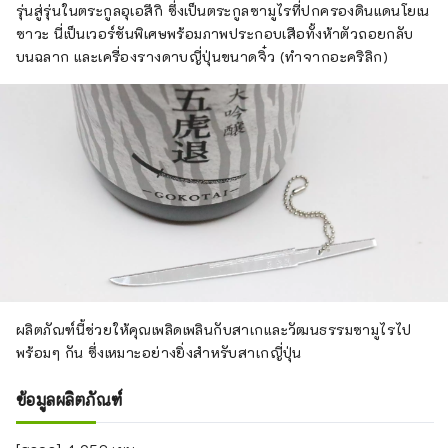
รุ่นสู่รุ่นในตระกูลอุเอสึกิ ซึ่งเป็นตระกูลซามูไรที่ปกครองดินแดนโยเน
ซาวะ นี่เป็นเวอร์ชันพิเศษพร้อมภาพประกอบเสือทั้งห้าตัวถอยกลับ
บนฉลาก และเครื่องรางดาบญี่ปุ่นขนาดจิ๋ว (ทำจากอะคริลิก)
ผลิตภัณฑ์นี้ช่วยให้คุณเพลิดเพลินกับสาเกและวัฒนธรรมซามูไรไป
พร้อมๆ กัน ซึ่งเหมาะอย่างยิ่งสำหรับสาเกญี่ปุ่น
ข้อมูลผลิตภัณฑ์