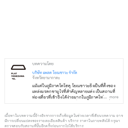
บทความโดย
บริษัท แพลต โยเนซาวะ จำกัด
จังหวัดยามากาตะ
แม้แต่ในภูมิภาคโทโฮคุ โยเนซาวะยังเป็นที่ตั้งของ
แหล่งมรดกซามูไรที่สำคัญหลายแห่ง เป็นสถานที่
more
ท่องเที่ยวที่เข้าถึงได้ง่ายมากในภูมิภาคโทโฮคุ ใช้
เวลาเดินทางประมาณ 2 ชั่วโมงโดยชินคันเซ็นจาก
โตเกียว ลองสวมชุดเกราะหรือชุดกิโมโน เข้าร่วม
การต่อสู้ หรือเยี่ยมชมวัดและศาลเจ้า ทำไมไม่ลอง
เนื้อหาในบทความนี้อ้างอิงจากการเก็บข้อมูลในช่วงเวลาที่เขียนบทความ อาจ
ย้อนรำลึกถึงเรื่องราวชีวิตของซามูไรญี่ปุ่นในโย
มีการเปลี่ยนแปลงของรายละเอียดสินค้า บริการ ราคาในภายหลังได้ กรุณา
เนซาวะดูล่ะ?
ตรวจสอบกับสถานที่นั้นอีกครั้งก่อนการไปใช้บริการ