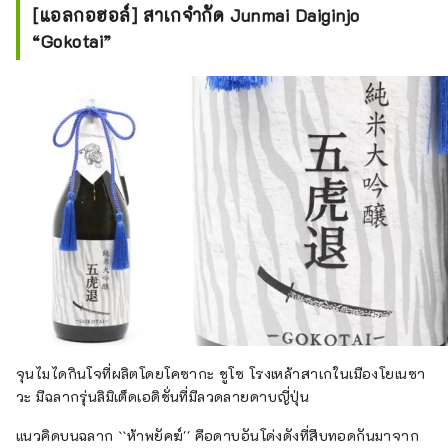
[แอลกอฮอล์] สาเกจำกัด Junmai Daiginjo
“Gokotai”
จุนไมไดกินโจที่ผลิตโดยโคซากะ ชูโซ โรงเหล้าสาเกในเมืองโยเนซา
วะ มีฉลากรุ่นลิมิเต็ดเอดิชั่นที่มีลวดลายดาบญี่ปุ่น
แนวคิดบนฉลาก ``ห้าพยัคฆ์'' คือดาบอันโด่งดังที่สืบทอดกันมาจาก