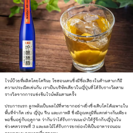
ไวน์บ๊วยที่ผลิตโดยโคจิมะ โซฮอนเตนซึ่งมีชื่อเสียงในด้านสาเกก็มี
ความประณีตเช่นกัน เราเป็นบริษัทเดียวในญี่ปุ่นที่ได้รับรางวัลสาม
รางวัลจากการแข่งขันไวน์พลัมสามครั้ง
ประการแรก ลูกพลัมเป็นผลไม้ที่หายากอย่างยิ่งซึ่งเติบโตได้เฉพาะใน
พื้นที่จำกัด เช่น ญี่ปุ่น จีน และเกาหลี ซึ่งมีอุณหภูมิที่แตกต่างกันเพียง
พอขึ้นอยู่กับฤดูกาล ว่ากันว่าได้รับการแนะนำให้รู้จักกับญี่ปุ่นใน
ช่วงศตวรรษที่ 3 และผลไม้ได้รับการยกย่องให้เป็นอาหารถนอม