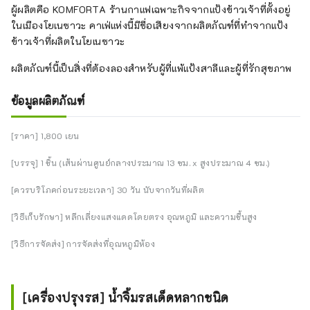
ผู้ผลิตคือ KOMFORTA ร้านกาแฟเฉพาะกิจจากแป้งข้าวเจ้าที่ตั้งอยู่
ในเมืองโยเนซาวะ คาเฟ่แห่งนี้มีชื่อเสียงจากผลิตภัณฑ์ที่ทำจากแป้ง
ข้าวเจ้าที่ผลิตในโยเนซาวะ
ผลิตภัณฑ์นี้เป็นสิ่งที่ต้องลองสำหรับผู้ที่แพ้แป้งสาลีและผู้ที่รักสุขภาพ
ข้อมูลผลิตภัณฑ์
[ราคา] 1,800 เยน
[บรรจุ] 1 ชิ้น (เส้นผ่านศูนย์กลางประมาณ 13 ซม. x สูงประมาณ 4 ซม.)
[ควรบริโภคก่อนระยะเวลา] 30 วัน นับจากวันที่ผลิต
[วิธีเก็บรักษา] หลีกเลี่ยงแสงแดดโดยตรง อุณหภูมิ และความชื้นสูง
[วิธีการจัดส่ง] การจัดส่งที่อุณหภูมิห้อง
[เครื่องปรุงรส] น้ำจิ้มรสเด็ดหลากชนิด