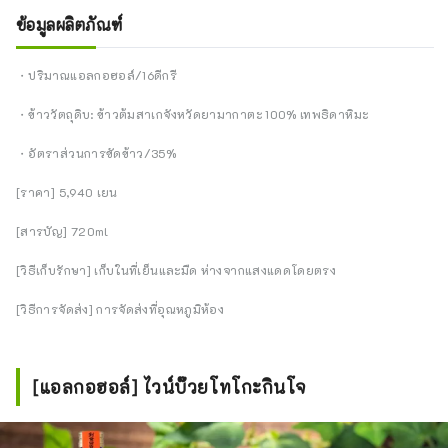
ข้อมูลผลิตภัณฑ์
・ปริมาณแอลกอฮอล์/16ดีกรี
・ข้าววัตถุดิบ: ข้าวต้มสาเกจังหวัดยามากาตะ 100% เทพธิดาหิมะ
・อัตราส่วนการขัดข้าว/35%
[ราคา] 5,940 เยน
[สารบัญ] 720ml
[วิธีเก็บรักษา] เก็บในที่เย็นและมืด ห่างจากแสงแดดโดยตรง
[วิธีการจัดส่ง] การจัดส่งที่อุณหภูมิห้อง
[แอลกอฮอล์] ไวน์บ๊วยโทโกะกินโจ