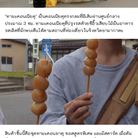
"ทามะคอนเนียคุ" เป็นคอนเนียคุทรงกลมที่มีเส้นผ่านศูนย์กลาง
ประมาณ 3 ซม. ทามะคอนเนียคุที่ปรุงรสด้วยซีอิ๊วเสียบไม้เป็นอาหาร
รสเลิศที่มักพบเห็นได้ตามสถานที่ท่องเที่ยวในจังหวัดยามากาตะ
สินค้าชิ้นนี้คือชุดทามะคอนยาคุ ซอสสูตรพิเศษ และมัสตาร์ด เมื่อต้ม