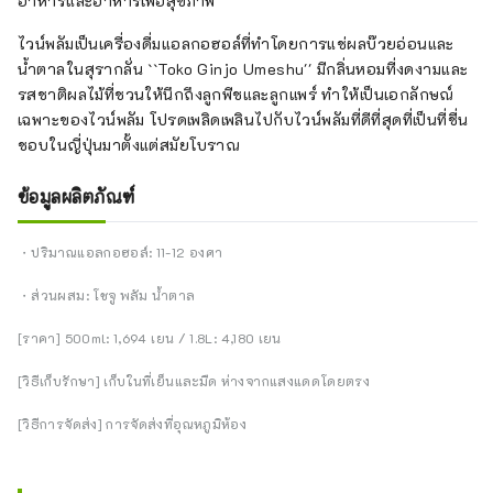
อาหารและอาหารเพื่อสุขภาพ
ไวน์พลัมเป็นเครื่องดื่มแอลกอฮอล์ที่ทำโดยการแช่ผลบ๊วยอ่อนและ
น้ำตาลในสุรากลั่น ``Toko Ginjo Umeshu'' มีกลิ่นหอมที่งดงามและ
รสชาติผลไม้ที่ชวนให้นึกถึงลูกพีชและลูกแพร์ ทำให้เป็นเอกลักษณ์
เฉพาะของไวน์พลัม โปรดเพลิดเพลินไปกับไวน์พลัมที่ดีที่สุดที่เป็นที่ชื่น
ชอบในญี่ปุ่นมาตั้งแต่สมัยโบราณ
ข้อมูลผลิตภัณฑ์
・ปริมาณแอลกอฮอล์: 11-12 องศา
・ส่วนผสม: โชจู พลัม น้ำตาล
[ราคา] 500ml: 1,694 เยน / 1.8L: 4,180 เยน
[วิธีเก็บรักษา] เก็บในที่เย็นและมืด ห่างจากแสงแดดโดยตรง
[วิธีการจัดส่ง] การจัดส่งที่อุณหภูมิห้อง