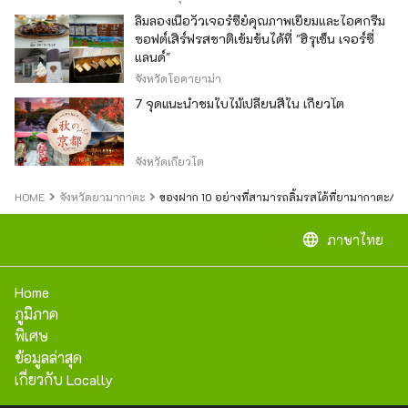
ลิ้มลองเนื้อวัวเจอร์ซีย์คุณภาพเยี่ยมและไอศกรีม
ซอฟต์เสิร์ฟรสชาติเข้มข้นได้ที่ "ฮิรุเซ็น เจอร์ซี่
แลนด์"
จังหวัดโอคายาม่า
7 จุดแนะนำชมใบไม้เปลี่ยนสีใน เกียวโต
จังหวัดเกียวโต
HOME
จังหวัดยามากาตะ
ของฝาก 10 อย่างที่สามารถลิ้มรสได้ที่ยามากาตะ/โ
language
ภาษาไทย
Home
ภูมิภาค
พิเศษ
ข้อมูลล่าสุด
เกี่ยวกับ Locally