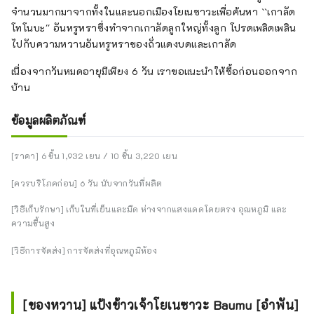
จำนวนมากมาจากทั้งในและนอกเมืองโยเนซาวะเพื่อค้นหา ``เกาลัด
โทโนบะ'' อันหรูหราซึ่งทำจากเกาลัดลูกใหญ่ทั้งลูก โปรดเพลิดเพลิน
ไปกับความหวานอันหรูหราของถั่วแดงบดและเกาลัด
เนื่องจากวันหมดอายุมีเพียง 6 วัน เราขอแนะนำให้ซื้อก่อนออกจาก
บ้าน
ข้อมูลผลิตภัณฑ์
[ราคา] 6 ชิ้น 1,932 เยน / 10 ชิ้น 3,220 เยน
[ควรบริโภคก่อน] 6 วัน นับจากวันที่ผลิต
[วิธีเก็บรักษา] เก็บในที่เย็นและมืด ห่างจากแสงแดดโดยตรง อุณหภูมิ และ
ความชื้นสูง
[วิธีการจัดส่ง] การจัดส่งที่อุณหภูมิห้อง
[ของหวาน] แป้งข้าวเจ้าโยเนซาวะ Baumu [อำพัน]