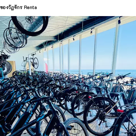
วังของวัฏจักร Renta