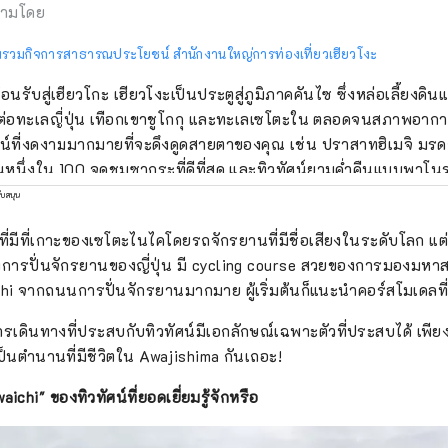
ามโดย
รวมกิจการสาธารณประโยชน์ สำนักงานใหญ่การท่องเที่ยวเฮียวโงะ
ต้อนรับสู่เฮียวโกะ เฮียวโงะเป็นประตูสู่ภูมิภาคคันไซ ซึ่งหล่อเลี้ยงดิ
มต่อทะเลญี่ปุ่น เทือกเขาชูโกกุ และทะเลเซโตะใน ตลอดจนสภาพอากาศที
ศน์ที่งดงามมากมายที่จะดึงดูดสายตาของคุณ เช่น ปราสาทฮิเมจิ มรดก
็นหนึ่งใน 100 จุดชมซากุระที่ดีที่สุด และทิวทัศน์ยามค่ำคืนแบบพาโ
มือนกันกับเนื้อทาจิ
ับสนุน
็นหนึ่งในเนื้อวัวชั้นนำของญี่ปุ่น และข้าวสาเก ``เฮียวโงะ ยามาดะ นิชิ
ที่มีที่เกาะของเซโตะไนไคโดยรถจักรยานที่มีชื่อเสียงในระดับโลก แต่ท
 อาริมะออนเซ็นเป็นบ่อน้ำพุร้อนที่มีชื่อเสียง และคิโนซากิออนเซ็นก็
การปั่นจักรยานของญี่ปุ่น มี cycling course สวยของการมองมหา
ฏอยู่ในวรรณกรรมมากมาย โอบล้อมด้วยธรรมชาติ ให้คุณได้ผ่อนค
aichi จากถนนการปั่นจักรยานมากมาย ผู้เริ่มต้นก็แนะนำคอร์สโมเดลที่ว
าจิ
ียงแบบไดนามิกของเทศกาลดอกไม้ไฟที่จัดขึ้นในสถานที่ต่างๆ ในฤดูร้อน 
ดินทางที่ประสบกับทิวทัศน์มีเอกลักษณ์เฉพาะตัวที่ประสบได้ เพี
ไพรและสวนพฤกษศาสตร์ในจังหวัด คุณจะได้รับการเยียวยาด้วยกลิ
เป็นตำนานที่มีชีวิตใน Awajishima กันเถอะ!
่อนโยนและน่ารื่นรมย์ตลอดสี่ฤดูกาล เพลิดเพลินไปกับการเดินทางครั้งใหม่ในเฮีย
ี่กระตุ้นสัมผัสทั้งห้าของการมองเห็น การรับรส การสัมผัส การได้ย
ichi" ของทิวทัศน์ที่ยอดเยี่ยมรู้จักหรือ