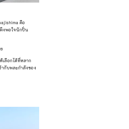
wajishima คือ
พึงพอใจนักปั่น
วย
อให้เลือกได้ที่หลาก
เข้ากับพละกำลังของ