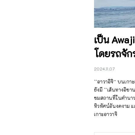
เป็น Awaj
โดยรถจัก
2024.11.07
``อาวาอิจิ'' บนเกา
ยังมี ``เส้นทางอิซา
ชมสถานที่ในตำนาน 
ทิวทัศน์อันงดงาม 
เกาะอาวาจิ