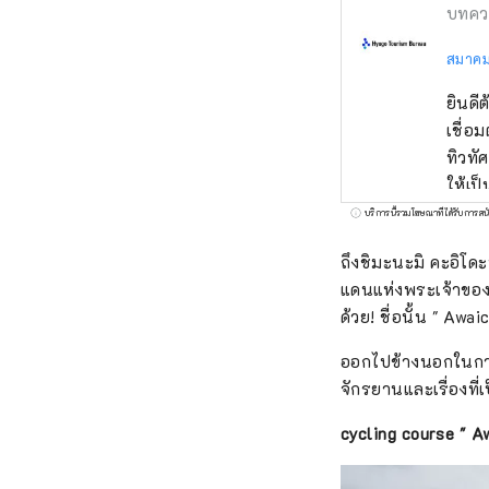
บทคว
สมาคม
ยินดี
เชื่อ
ทิวทั
ให้เป
ร็อคโค แบรนด์โกเบที่มีชื่อเสียงระดับโลก KOBE BEEF ซึ่งมีความหมายเห
บริการนี้รวมโฆษณาที่ได้รับการสน
มะ เป
ถึงชิมะนะมิ คะอิโดะ
จะทำให้คุณประหลาดใจ
แดนแห่งพระเจ้าของ
ปราก
ด้วย! ชื่อนั้น " Aw
จิตใจ คุณสามารถพบกับเสียงที่น่าจดจำ เช่น เสียงฟ้าร้องของน้ำวนนารูโตะบนเกาะอาว
และเส
ออกไปข้างนอกในการเ
สมุน
จักรยานและเรื่องที่
ดอกไม้ที่อ
วโงะท
cycling course " Awa