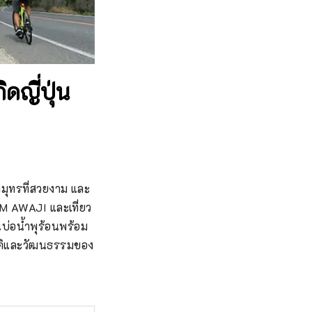
ดญี่ปุ่น
สมุทรที่สวยงาม และ
ISM AWAJI และเที่ยว
บ่อน้ำพุร้อนพร้อม
าติและวัฒนธรรมของ