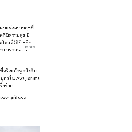
นแดนแห่งความสุขที่
่มีความสุข มี
โลกที่ได้รับเลือก
more
นรามาจากภูเขา
กิ'' คืออัญมณีที่
ี่จริงแล้วพูดถึงดิน
สมุทรใน Awajishima
ลายร่างกายและ
ิ่งง่าย
ในสวน
ยงเพราะเป็นรถ
่นสมุนไพรและ
ิน และการดมกลิ่น