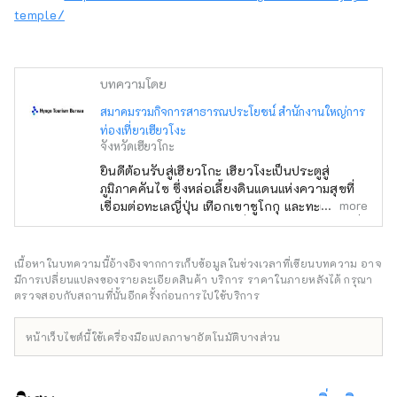
temple/
บทความโดย
สมาคมรวมกิจการสาธารณประโยชน์ สำนักงานใหญ่การ
ท่องเที่ยวเฮียวโงะ
จังหวัดเฮียวโกะ
ยินดีต้อนรับสู่เฮียวโกะ เฮียวโงะเป็นประตูสู่
ภูมิภาคคันไซ ซึ่งหล่อเลี้ยงดินแดนแห่งความสุขที่
more
เชื่อมต่อทะเลญี่ปุ่น เทือกเขาชูโกกุ และทะเลเซโตะ
ใน ตลอดจนสภาพอากาศที่มีความสุข มีทิวทัศน์ที่
งดงามมากมายที่จะดึงดูดสายตาของคุณ เช่น
ปราสาทฮิเมจิ มรดกโลกที่ได้รับเลือกให้เป็นหนึ่ง
เนื้อหาในบทความนี้อ้างอิงจากการเก็บข้อมูลในช่วงเวลาที่เขียนบทความ อาจ
ใน 100 จุดชมซากุระที่ดีที่สุด และทิวทัศน์ยาม
มีการเปลี่ยนแปลงของรายละเอียดสินค้า บริการ ราคาในภายหลังได้ กรุณา
ค่ำคืนแบบพาโนรามาจากภูเขาร็อคโค แบรนด์โก
ตรวจสอบกับสถานที่นั้นอีกครั้งก่อนการไปใช้บริการ
เบที่มีชื่อเสียงระดับโลก KOBE BEEF ซึ่งมีความ
หมายเหมือนกันกับเนื้อทาจิมะ เป็นหนึ่งในเนื้อวัว
หน้าเว็บไซต์นี้ใช้เครื่องมือแปลภาษาอัตโนมัติบางส่วน
ชั้นนำของญี่ปุ่น และข้าวสาเก ``เฮียวโงะ ยามาดะ
นิชิกิ'' คืออัญมณีที่จะทำให้คุณประหลาดใจ อาริ
มะออนเซ็นเป็นบ่อน้ำพุร้อนที่มีชื่อเสียง และคิโน