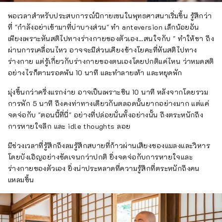
พอเวลาสำหรับประสบการณ์นิกายเซนในพุทธศาสนาเริ่มขึ้น รู้สึกว่า
ที่ "กำลังอย่าเข้ามาที่บ่าบางส่วน" ทำ anteversion เล็กน้อยอัน
เพียงเพราะหันสติไปทางร่างกายของตัวเอง…สนใจกับ " ทำให้ชา ถึง
ผ่านการเคลื่อนไหว อาจจะมีส่วนเคียงข้างโยคะที่หันสติไปทาง
ร่างกาย แต่รู้เกี่ยวกับร่างกายของตนเองโดยปกติแค่ไหน ว่าหมดสติ
อย่างไรก็ตามรอดพ้น 10 นาที และทำลายเท้า และหยุดพัก
มุ่งขึ้นกว่าครึ่งแรกง่าย อาจเป็นเพราะชิน 10 นาที หลังจากโดยรวม
การพัก 5 นาที ถึงคงท่าทางเดียวกันตลอดนั้นยากอย่างมาก แต่แค่
จดจ่อกับ "ตอนนี้ที่นี่" อย่างที่ปล่อยนั่นทั้งอย่างนั้น ถึงตระหนักถึง
การหายใจลึก และ idle thoughts ลอย
มีช่วงเวลาที่รู้สึกถึงลมรู้สึกสบายที่ก้าวผ่านเสียงของแมลงและวิหาร
โดยบังเอิญอย่างชัดเจนกว่าปกติ ยิ่งจดจ่อกับการหายใจและ
ร่างกายของตัวเอง ยิ่งน่าประหลาดที่ความรู้สึกที่ตระหนักถึงคน
แหลมขึ้น