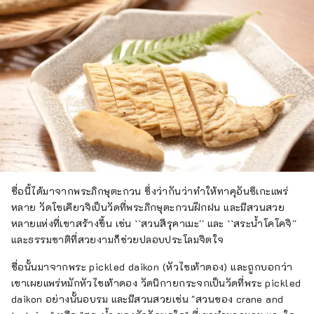
ชื่อนี้ได้มาจากพระภิกษุตะกวน ซึ่งว่ากันว่าทำให้ทาคุอันซึเกะแพร่
หลาย วัดโซเคียวจิเป็นวัดที่พระภิกษุตะกวนฝึกฝน และมีสวนสวย
หลายแห่งที่เขาสร้างขึ้น เช่น ``สวนสึรุคาเมะ'' และ ``สระน้ำโคโคจิ''
และธรรมชาติที่สวยงามก็ช่วยปลอบประโลมจิตใจ
ชื่อนั้นมาจากพระ pickled daikon (หัวไชเท้าดอง) และถูกบอกว่า
เขาเผยแพร่หมักหัวไชเท้าดอง วัดนิกายกระจกเป็นวัดที่พระ pickled
daikon อย่างนั้นอบรม และมีสวนสวยเช่น "สวนของ crane and