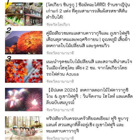
[โตเกียว ชินจูกุ ] ซื้อมัทฉะได้ที่นี่! ร้านชาญี่ปุ่น
เก่าแก่ 2 แห่ง ที่คุณสามารถสัมผัสรสชาติต้น
ตำรับได้!
จังหวัดโตเกียว
คู่มือเที่ยวชมทะเลสาบคาวากุจิและ ภูเขาไฟฟูจิ
เดือนตุลาคมและพฤศจิกายน | อุณหภูมิ เสื้อผ้า
เทศกาลใบไม้เปลี่ยนสี และจุดชมวิว
จังหวัดยามานาชิ
แนะนำจุดชมใบไม้เปลี่ยนสี และสถานที่น่าสนใจ
ในเมืองโฮคุโตะ เพียง 2 ชม. จากโตเกียวโดย
รถไฟด่วน Azusa
จังหวัดยามานาชิ
【อัปเดต 2026】เทศกาลดอกไม้ไฟคาวากูชิ
โกะ & ภูเขาไฟฟูจิ：วันจัดงาน ไฮไลท์ และเคล็ด
ลับฉบับสมบูรณ์
จังหวัดยามานาชิ
ทริปเที่ยวกับครอบครัวที่ยอดเยี่ยม! ฟูจิ ซูบารุ
แลนด์ สวนสนุกที่ตั้งอยู่เชิง ภูเขาไฟฟูจิ และ
ทะเลสาบคาวากุจิ
จังหวัดยามานาชิ