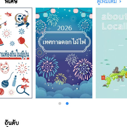
พิเศษ
ดูเพิ่มเติม
ซากิออนเซ็นก็ปรากฏอยู่ในวรรณกรรมมากมาย
โอบล้อมด้วยธรรมชาติ ให้คุณได้ผ่อนคลาย
ร่างกายและจิตใจ คุณสามารถพบกับเสียงที่น่า
จดจำ เช่น เสียงฟ้าร้องของน้ำวนนารูโตะบนเกาะ
อาวาจิ และเสียงแบบไดนามิกของเทศกาลดอกไม้
ไฟที่จัดขึ้นในสถานที่ต่างๆ ในฤดูร้อน ในสวน
สมุนไพรและสวนพฤกษศาสตร์ในจังหวัด คุณจะ
ได้รับการเยียวยาด้วยกลิ่นสมุนไพรและดอกไม้ที่
อ่อนโยนและน่ารื่นรมย์ตลอดสี่ฤดูกาล เพลิดเพลิน
ไปกับการเดินทางครั้งใหม่ในเฮียวโงะที่กระตุ้น
สัมผัสทั้งห้าของการมองเห็น การรับรส การสัมผัส
การได้ยิน และการดมกลิ่น
อันดับ