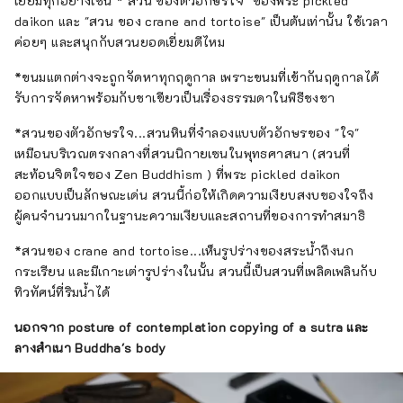
เยี่ยมทุกอย่างเช่น * สวน ของตัวอักษรใจ" ของพระ pickled
daikon และ "สวน ของ crane and tortoise" เป็นต้นเท่านั้น ใช้เวลา
ค่อยๆ และสนุกกับสวนยอดเยี่ยมดีไหม
*ขนมแตกต่างจะถูกจัดหาทุกฤดูกาล เพราะขนมที่เข้ากันฤดูกาลได้
รับการจัดหาพร้อมกับชาเขียวเป็นเรื่องธรรมดาในพิธีชงชา
*สวนของตัวอักษรใจ...สวนหินที่จำลองแบบตัวอักษรของ "ใจ"
เหมือนบริเวณตรงกลางที่สวนนิกายเซนในพุทธศาสนา (สวนที่
สะท้อนจิตใจของ Zen Buddhism ) ที่พระ pickled daikon
ออกแบบเป็นลักษณะเด่น สวนนี้ก่อให้เกิดความเงียบสงบของใจถึง
ผู้คนจำนวนมากในฐานะความเงียบและสถานที่ของการทำสมาธิ
*สวนของ crane and tortoise...เห็นรูปร่างของสระน้ำถึงนก
กระเรียน และมีเกาะเต่ารูปร่างในนั้น สวนนี้เป็นสวนที่เพลิดเพลินกับ
ทิวทัศน์ที่ริมน้ำได้
นอกจาก posture of contemplation copying of a sutra และ
ลางสำเนา Buddha's body