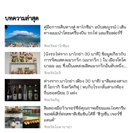
บทความล่าสุด
คู่มือการเดินทางสู่ คาโกชิม่า ฉบับสมบูรณ์ | เส้น
ทางแนะนำโดยเครื่องบิน รถไฟ และเรือเฟอร์รี่
จังหวัดคาโกชิมะ
[นั่งรถไฟจาก นาโกย่า 30 นาที] ข้อมูลเกี่ยวกับ
การจัดแสดงแมวกวัก (แมวกวัก ) ใน เมืองโทโค
นาเมะ เมะ ซึ่งเป็นแหล่งผลิตแมวกวักอันดับหนึ่ง
ของญี่ปุ่น
จังหวัดไอจิ
ห่างจาก นาโกย่า เพียง 30 นาที! มาลิ้มลองสาเก
ที่ โอกากิ จังหวัดกิฟุ ! พบกับโรงกลั่นสาเกท้อง
ถิ่นยอดนิยม 3 แห่ง
จังหวัดกิฟุ
ลิ้มลองเนื้อวัวเจอร์ซีย์คุณภาพเยี่ยมและไอศกรีม
ซอฟต์เสิร์ฟรสชาติเข้มข้นได้ที่ "ฮิรุเซ็น เจอร์ซี่
แลนด์"
จังหวัดโอคายาม่า