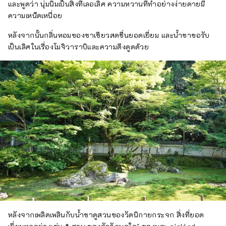
และพูดว่า นุ่มนิ่มเป็นสิ่งที่เลอเลิศ ความหวานที่ทำอย่างง่ายดายมี
ความเหน็ดเหนื่อย
หลังจากนั้นกลิ่นหอมของชาเขียวสดชื่นยอดเยี่ยม และน้ำชาขอรับ
เป็นเลิศในเรื่องโมจิวาราบิและความดึงดูดด้วย
หลังจากเพลิดเพลินกับน้ำชาดูสวนของวัดนิกายกระจก สิ่งที่ยอด