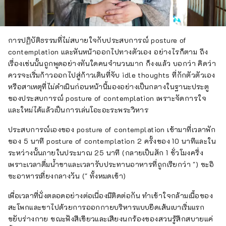
การปฏิบัติธรรมที่ไม่สบายใจกับประสบการณ์ posture of
contemplation และหันหน้าออกไปทางตัวเอง อย่างไรก็ตาม ถึง
เรื่องเช่นนั้นถูกพูดอย่างทันใดคนจำนวนมาก ก็งงแล้ว บอกว่า คิดว่า
ควรจะเริ่มก้าวออกไปสู่ก้าวเดินที่จับ idle thoughts ที่กักตัวตัวเอง
หรือสาเหตุที่ไม่ดำเนินก่อนหน้านี้มองอย่างเป็นกลางในฐานะประตู
ของประสบการณ์ posture of contemplation เพราะจัดการใจ
และใหม่ได้แล้วเป็นการเล่นโอะอะระพระวิหาร
ประสบการณ์เองของ posture of contemplation เข้ามาที่เวลาพัก
ของ 5 นาที posture of contemplation 2 ครั้งของ 10 นาทีและใน
ระหว่างนั้นภายในประมาณ 25 นาที (กลายเป็นสัก 1 ชั่วโมงครึ่ง
เพราะเวลาดื่มน้ำชาและเวลารับประทานอาหารที่ถูกเรียกว่า ") ซะอิ
ซะอาหารเที่ยงกลางวัน (" ทั้งหมดเข้า)
เพื่อเวลาที่นั่งตลอดอย่างต่อเนื่องมีติดต่อกัน ทำเข้าใจกล้ามเนื้อของ
สะโพกและขาไปด้วยการออกกายบริหารแบบยืดเส้นเบาเริ่มแรก
ขยับร่างกาย ขณะฟังสีเขียวและเสียงนกร้องของสวนรู้สึกสบายแค่