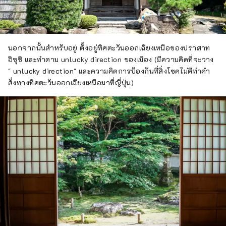
นอกจากนั้นสำหรับอยู่ ตั้งอยู่ทิศตะวันออกเฉียงเหนือของปราสาท
อิซุชิ และทำตาม unlucky direction ของเมือง (มีความคิดที่จะวาง
" unlucky direction" และความคิดการป้องกันที่สิ่งโชคไม่ดีทำคำ
สั่งทางทิศตะวันออกเฉียงเหนือมาที่ญี่ปุ่น)