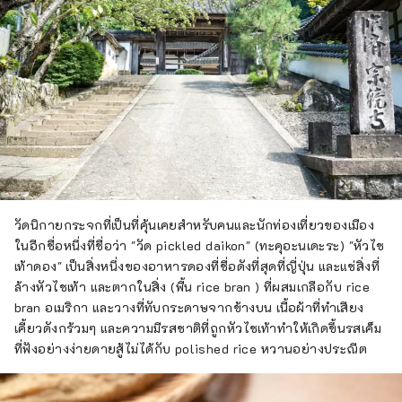
กระตุ้นสัมผัสทั้งห้าของการมองเห็น การรับรส
การสัมผัส การได้ยิน และการดมกลิ่น
วัดนิกายกระจกที่เป็นที่คุ้นเคยสำหรับคนและนักท่องเที่ยวของเมือง
ในอีกชื่อหนึ่งที่ชื่อว่า "วัด pickled daikon" (ทะคุอะนเดะระ) "หัวไช
เท้าดอง" เป็นสิ่งหนึ่งของอาหารดองที่ชื่อดังที่สุดที่ญี่ปุ่น และแช่สิ่งที่
ล้างหัวไชเท้า และตากในสิ่ง (พื้น rice bran ) ที่ผสมเกลือกับ rice
bran อเมริกา และวางที่ทับกระดาษจากข้างบน เนื้อผ้าที่ทำเสียง
เคี้ยวดังกร้วมๆ และความมีรสชาติที่ถูกหัวไชเท้าทำให้เกิดขึ้นรสเค็ม
ที่ฟังอย่างง่ายดายสู้ไม่ได้กับ polished rice หวานอย่างประณีต