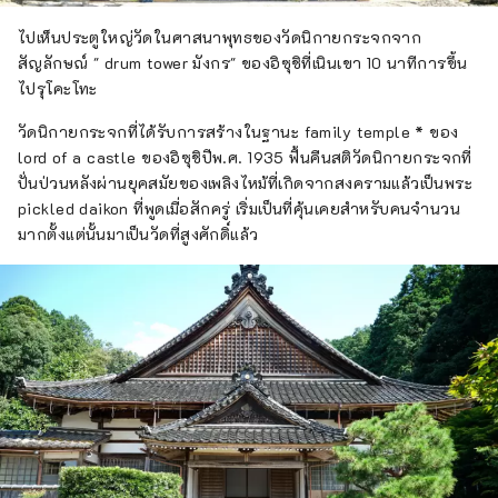
ไปเห็นประตูใหญ่วัดในศาสนาพุทธของวัดนิกายกระจกจาก
สัญลักษณ์ " drum tower มังกร" ของอิซุชิที่เนินเขา 10 นาทีการขึ้น
ไปรุโคะโทะ
วัดนิกายกระจกที่ได้รับการสร้างในฐานะ family temple * ของ
lord of a castle ของอิซุชิปีพ.ศ. 1935 ฟื้นคืนสติวัดนิกายกระจกที่
ปั่นป่วนหลังผ่านยุคสมัยของเพลิงไหม้ที่เกิดจากสงครามแล้วเป็นพระ
pickled daikon ที่พูดเมื่อสักครู่ เริ่มเป็นที่คุ้นเคยสำหรับคนจำนวน
มากตั้งแต่นั้นมาเป็นวัดที่สูงศักดิ์แล้ว