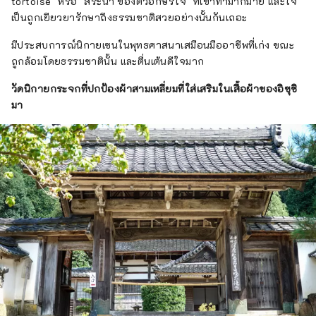
tortoise" หรือ "สระน้ำ ของตัวอักษรใจ" ที่เขาทำมากมาย และใจ
เป็นถูกเยียวยารักษาถึงธรรมชาติสวยอย่างนั้นกันเถอะ
มีประสบการณ์นิกายเซนในพุทธศาสนาเสมือนมืออาชีพที่เก่ง ขณะ
ถูกล้อมโดยธรรมชาตินั้น และตื่นเต้นดีใจมาก
วัดนิกายกระจกที่ปกป้องผ้าสามเหลี่ยมที่ใส่เสริมในเสื้อผ้าของอิซุชิ
มา