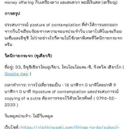
money offering กับเครื่องลาง และสะดวก พอมีเงินสด (เหรียญ)
การสรุป
ประสบการณ์ posture of contemplation ที่ทำให้การแยกออก
จากกันใจเรียบร้อยจากความจอแจประจำวัน เวลาไปคิโนะซะกิออ
นเซ็นและอิซุชิ ไม่ว่าอย่างไรก็ตามไม่ใช้เวลาพิเศษที่วัดนิกายกระจก
หรือ
วัดนิกายกระจก (ซุเคียวจิ)
ที่อยู่: 33, อิซุชิเชียวโทะอุเจียว, โทะโยะโอะคะ-ชิ, จังหวัด เฮียวโก (
Google map
)
เวลาทำการ: การไปเที่ยวชมเป็น - 16 นาฬิกา 0 นาทีโดยปกติ 9
นาฬิกา 0 นาที ※posture of contemplation และประสบการณ์
copying of a sutra ต้องการจองไว้ด้วยโทรศัพท์ ( 0796-52-
2333 )
วันหยุดประจำ: ไม่มีวันหยุด
เว็บไซต์:
https://visitkinosaki.com/things-to-do/sukyoji-