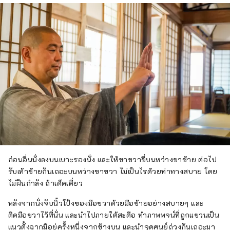
ก่อนอื่นนั่งลงบนเบาะรองนั่ง และให้ขาขวาขี่บนหว่างขาซ้าย ต่อไป
รับเท้าซ้ายกันเถอะบนหว่างขาขวา ไม่เป็นไรด้วยท่าทางสบาย โดย
ไม่ฝืนกำลัง ถ้าเด็ดเดี่ยว
หลังจากนั่งจับนิ้วโป้งของมือขวาด้วยมือซ้ายอย่างสบายๆ และ
ติดมือขวาไว้ที่นั่น และนำไปภายใต้สะดือ ทำภาพพจน์ที่ถูกแขวนเป็น
แนวตั้งฉากมีอยู่ครั้งหนึ่งจากข้างบน และนำจุดศูนย์ถ่วงกันเถอะมา