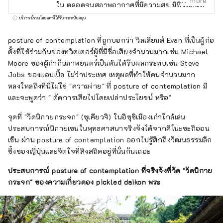
more
ใน ตลอดจนสภาพอากาศที่มีความสุข มีทิวทัศน์ที่
งดงามมากมายที่จะดึงดูดสายตาของคุณ เช่น
บริการนี้รวมโฆษณาที่ได้รับการสนับสนุน
ปราสาทฮิเมจิ มรดกโลกที่ได้รับเลือกให้เป็นหนึ่ง
ใน 100 จุดชมซากุระที่ดีที่สุด และทิวทัศน์ยาม
posture of contemplation ที่ถูกบอกว่า วิลเลี่ยมส์ Evan ที่เป็นผู้ก่อ
ค่ำคืนแบบพาโนรามาจากภูเขาร็อคโค แบรนด์โก
ตั้งที่ใช้ร่วมกันของทวิตเตอร์ผู้ที่มีชื่อเสียงจำนวนมากเช่น Michael
เบที่มีชื่อเสียงระดับโลก KOBE BEEF ซึ่งมีความ
Moore ของผู้กำกับภาพยนตร์เป็นต้นได้รับผลกระทบเช่น Steve
หมายเหมือนกันกับเนื้อทาจิมะ เป็นหนึ่งในเนื้อวัว
Jobs ของแอปเปิ้ล ไม่ว่าประเทศ เหตุผลที่ทำให้คนจำนวนมาก
ชั้นนำของญี่ปุ่น และข้าวสาเก ``เฮียวโงะ ยามา
หลงใหลถึงที่นี่ไม่ใช่ "ความง่าย" ที่ posture of contemplation มี
ดะ นิชิกิ'' คืออัญมณีที่จะทำให้คุณประหลาดใจ
และจะพูดว่า " ตัดการเสียไปโดยเปล่าประโยชน์ หรือ"
อาริมะออนเซ็นเป็นบ่อน้ำพุร้อนที่มีชื่อเสียง และคิ
จุดที่ "วัดนิกายกระจก" (ซุเคียวจิ) ในอิซุชิเมืองเก่าใกล้เล่น
โนซากิออนเซ็นก็ปรากฏอยู่ในวรรณกรรม
ประสบการณ์นิกายเซนในพุทธศาสนาจริงจังได้จากคิโนะซะกิออน
มากมาย โอบล้อมด้วยธรรมชาติ ให้คุณได้ผ่อน
เซ็น ผ่าน posture of contemplation ออกไปรู้สึกถึงวัฒนธรรมลึก
คลายร่างกายและจิตใจ คุณสามารถพบกับเสียง
ซึ้งของญี่ปุ่นและจิตใจที่สิงสถิตอยู่ที่นั่นกันเถอะ
ที่น่าจดจำ เช่น เสียงฟ้าร้องของน้ำวนนารูโตะบน
เกาะอาวาจิ และเสียงแบบไดนามิกของเทศกาล
ประสบการณ์ posture of contemplation ที่จริงจังที่วัด "วัดนิกาย
ดอกไม้ไฟที่จัดขึ้นในสถานที่ต่างๆ ในฤดูร้อน ใน
กระจก" ของความเกี่ยวดอง pickled daikon พระ
สวนสมุนไพรและสวนพฤกษศาสตร์ในจังหวัด
คุณจะได้รับการเยียวยาด้วยกลิ่นสมุนไพรและ
ดอกไม้ที่อ่อนโยนและน่ารื่นรมย์ตลอดสี่ฤดูกาล
เพลิดเพลินไปกับการเดินทางครั้งใหม่ในเฮียวโงะที่