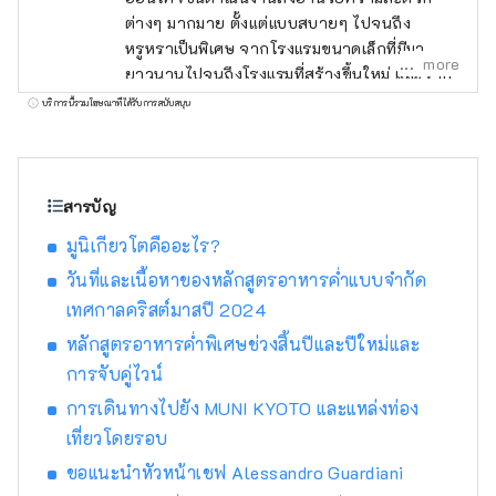
ต่างๆ มากมาย ตั้งแต่แบบสบายๆ ไปจนถึง
หรูหราเป็นพิเศษ จากโรงแรมขนาดเล็กที่มีมา
more
ยาวนานไปจนถึงโรงแรมที่สร้างขึ้นใหม่ และจาก
เขตเมืองไปจนถึงเกาะห่างไกล สิ่งที่พวกเขามี
บริการนี้รวมโฆษณาที่ได้รับการสนับสนุน
เหมือนกันคือทุกคนมีบุคลิกที่เป็นเอกลักษณ์ เรารับ
ฟังความทรงจำของแต่ละสถานที่และสร้าง
แนวคิดที่พักที่ออกแบบเฉพาะตัวและมีเอกลักษณ์
เฉพาะตัว
สารบัญ
มูนิเกียวโตคืออะไร?
วันที่และเนื้อหาของหลักสูตรอาหารค่ำแบบจำกัด
เทศกาลคริสต์มาสปี 2024
หลักสูตรอาหารค่ำพิเศษช่วงสิ้นปีและปีใหม่และ
การจับคู่ไวน์
การเดินทางไปยัง MUNI KYOTO และแหล่งท่อง
เที่ยวโดยรอบ
ขอแนะนำหัวหน้าเชฟ Alessandro Guardiani