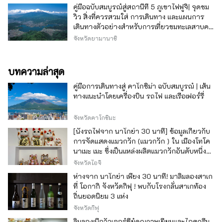
คู่มือฉบับสมบูรณ์สู่สถานีที่ 5 ภูเขาไฟฟูจิ| จุดชม
วิว สิ่งที่ควรสวมใส่ การเดินทาง และแผนการ
เดินทางตัวอย่างสำหรับการเที่ยวชมทะเลสาบคา
วากุจิ
จังหวัดยามานาชิ
บทความล่าสุด
คู่มือการเดินทางสู่ คาโกชิม่า ฉบับสมบูรณ์ | เส้น
ทางแนะนำโดยเครื่องบิน รถไฟ และเรือเฟอร์รี่
จังหวัดคาโกชิมะ
[นั่งรถไฟจาก นาโกย่า 30 นาที] ข้อมูลเกี่ยวกับ
การจัดแสดงแมวกวัก (แมวกวัก ) ใน เมืองโทโค
นาเมะ เมะ ซึ่งเป็นแหล่งผลิตแมวกวักอันดับหนึ่ง
ของญี่ปุ่น
จังหวัดไอจิ
ห่างจาก นาโกย่า เพียง 30 นาที! มาลิ้มลองสาเก
ที่ โอกากิ จังหวัดกิฟุ ! พบกับโรงกลั่นสาเกท้อง
ถิ่นยอดนิยม 3 แห่ง
จังหวัดกิฟุ
ลิ้มลองเนื้อวัวเจอร์ซีย์คุณภาพเยี่ยมและไอศกรีม