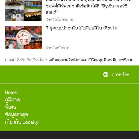
ซอฟต์เสิร์ฟรสชาติเข้มข้นได้ที่ "ฮิรุเซ็น เจอร์ซี่
แลนด์"
จังหวัดโอคายาม่า
7 จุดแนะนำชมใบไม้เปลี่ยนสีใน เกียวโต
จังหวัดเกียวโต
HOME
จังหวัดเกียวโต
เฉลิมฉลองคริสต์มาสและปีใหม่สุดพิเศษที่อาราชิยา
language
ภาษาไทย
Home
ภูมิภาค
พิเศษ
ข้อมูลล่าสุด
เกี่ยวกับ Locally