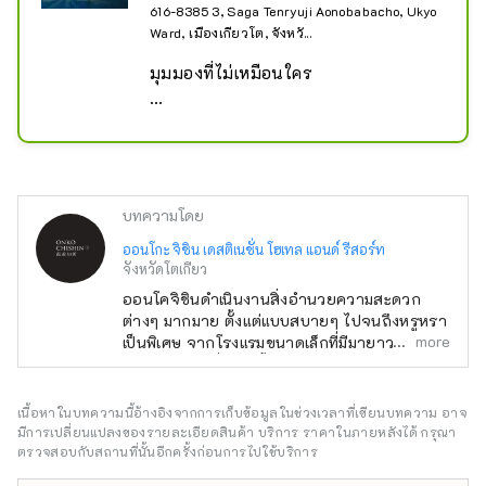
616-8385 3, Saga Tenryuji Aonobabacho, Ukyo
Ward, เมืองเกียวโต, จังหวั...
มุมมองที่ไม่เหมือนใคร

อาราชิยามะดึงดูดผู้คนจากอดีตอันไกล
โพ้นมาโดยตลอด

สัมผัสประวัติศาสตร์และวัฒนธรรมของ
เมืองหลวงโบราณและเพลิดเพลินไปกับ
บทความโดย
ประสบการณ์ที่ไม่เหมือนใคร
ออนโกะ จิชิน เดสติเนชั่น โฮเทล แอนด์ รีสอร์ท
จังหวัดโตเกียว
ออนโคจิชินดำเนินงานสิ่งอำนวยความสะดวก
ต่างๆ มากมาย ตั้งแต่แบบสบายๆ ไปจนถึงหรูหรา
more
เป็นพิเศษ จากโรงแรมขนาดเล็กที่มีมายาวนานไป
จนถึงโรงแรมที่สร้างขึ้นใหม่ และจากเขตเมืองไป
จนถึงเกาะห่างไกล สิ่งที่พวกเขามีเหมือนกันคือทุก
คนมีบุคลิกที่เป็นเอกลักษณ์ เรารับฟังความทรงจำ
เนื้อหาในบทความนี้อ้างอิงจากการเก็บข้อมูลในช่วงเวลาที่เขียนบทความ อาจ
ของแต่ละสถานที่และสร้างแนวคิดที่พักที่ออกแบบ
มีการเปลี่ยนแปลงของรายละเอียดสินค้า บริการ ราคาในภายหลังได้ กรุณา
เฉพาะตัวและมีเอกลักษณ์เฉพาะตัว
ตรวจสอบกับสถานที่นั้นอีกครั้งก่อนการไปใช้บริการ