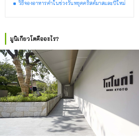
วิธีจองอาหารค่ำในช่วงวันหยุดคริสต์มาสและปีใหม่
มูนิเกียวโตคืออะไร?