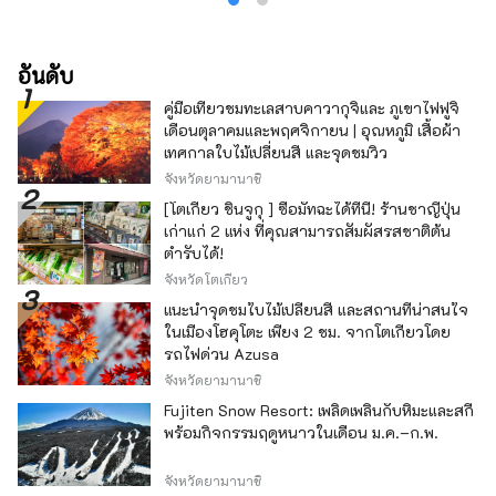
อันดับ
คู่มือเที่ยวชมทะเลสาบคาวากุจิและ ภูเขาไฟฟูจิ
เดือนตุลาคมและพฤศจิกายน | อุณหภูมิ เสื้อผ้า
เทศกาลใบไม้เปลี่ยนสี และจุดชมวิว
จังหวัดยามานาชิ
[โตเกียว ชินจูกุ ] ซื้อมัทฉะได้ที่นี่! ร้านชาญี่ปุ่น
เก่าแก่ 2 แห่ง ที่คุณสามารถสัมผัสรสชาติต้น
ตำรับได้!
จังหวัดโตเกียว
แนะนำจุดชมใบไม้เปลี่ยนสี และสถานที่น่าสนใจ
ในเมืองโฮคุโตะ เพียง 2 ชม. จากโตเกียวโดย
รถไฟด่วน Azusa
จังหวัดยามานาชิ
Fujiten Snow Resort: เพลิดเพลินกับหิมะและสกี
พร้อมกิจกรรมฤดูหนาวในเดือน ม.ค.–ก.พ.
จังหวัดยามานาชิ