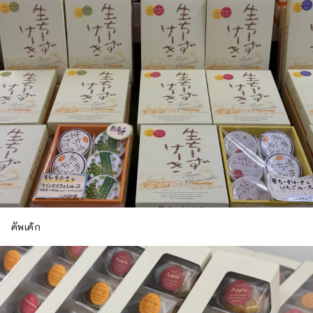
คัพเค้ก