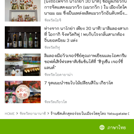
[นั่งรถไฟจาก นาโกย่า 30 นาที] ข้อมูลเกี่ยวกับ
การจัดแสดงแมวกวัก (แมวกวัก ) ใน เมืองโทโค
นาเมะ เมะ ซึ่งเป็นแหล่งผลิตแมวกวักอันดับหนึ่ง
ของญี่ปุ่น
จังหวัดไอจิ
ห่างจาก นาโกย่า เพียง 30 นาที! มาลิ้มลองสาเก
ที่ โอกากิ จังหวัดกิฟุ ! พบกับโรงกลั่นสาเกท้อง
ถิ่นยอดนิยม 3 แห่ง
จังหวัดกิฟุ
ลิ้มลองเนื้อวัวเจอร์ซีย์คุณภาพเยี่ยมและไอศกรีม
ซอฟต์เสิร์ฟรสชาติเข้มข้นได้ที่ "ฮิรุเซ็น เจอร์ซี่
แลนด์"
จังหวัดโอคายาม่า
7 จุดแนะนำชมใบไม้เปลี่ยนสีใน เกียวโต
จังหวัดเกียวโต
HOME
จังหวัดยามานาชิ
ร้านชีสเค้กสุดอร่อยในเมืองโฮคุโตะ Yatsugatake Che
language
ภาษาไทย