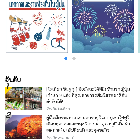
อันดับ
[โตเกียว ชินจูกุ ] ซื้อมัทฉะได้ที่นี่! ร้านชาญี่ปุ่น
เก่าแก่ 2 แห่ง ที่คุณสามารถสัมผัสรสชาติต้น
ตำรับได้!
จังหวัดโตเกียว
คู่มือเที่ยวชมทะเลสาบคาวากุจิและ ภูเขาไฟฟูจิ
เดือนตุลาคมและพฤศจิกายน | อุณหภูมิ เสื้อผ้า
เทศกาลใบไม้เปลี่ยนสี และจุดชมวิว
จังหวัดยามานาชิ