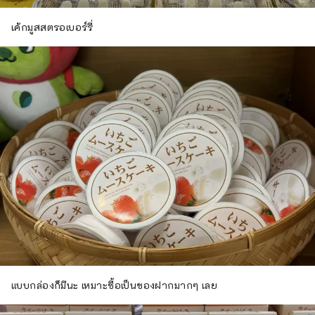
เค้กมูสสตรอเบอร์รี่
แบบกล่องก็มีนะ เหมาะซื้อเป็นของฝากมากๆ เลย