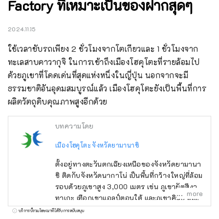
Factory ที่เหมาะเป็นของฝากสุดๆ
2024.11.15
ใช้เวลาขับรถเพียง 2 ชั่วโมงจากโตเกียวและ 1 ชั่วโมงจาก
ทะเลสาบคาวากุจิ ในการเข้าถึงเมืองโฮคุโตะที่รายล้อมไป
ด้วยภูเขาที่โดดเด่นที่สุดแห่งหนึ่งในญี่ปุ่น นอกจากจะมี
ธรรมชาติอันอุดมสมบูรณ์แล้ว เมืองโฮคุโตะยังเป็นพื้นที่การ
ผลิตวัตถุดิบคุณภาพสูงอีกด้วย
บทความโดย
เมืองโฮคุโตะ จังหวัดยามานาชิ
ตั้งอยู่ทางตะวันตกเฉียงเหนือของจังหวัดยามานา
ชิ ติดกับจังหวัดนากาโน่ เป็นพื้นที่กว้างใหญ่ที่ล้อม
รอบด้วยภูเขาสูง 3,000 เมตร เช่น ภูเขายัตสึงา
more
ทาเกะ เทือกเขาแอลป์ตอนใต้ และภูเขาคินปุ และ
มองเห็นภูเขาไฟฟูจิทางทิศใต้ ใช้เวลาเดินทางโดย
บริการนี้รวมโฆษณาที่ได้รับการสนับสนุน