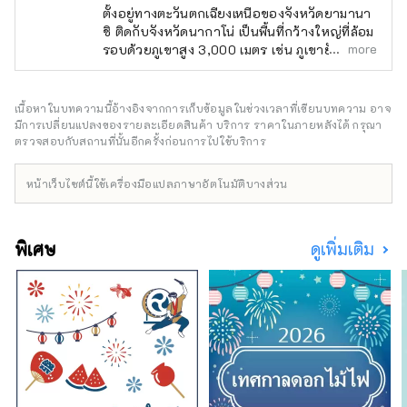
ตั้งอยู่ทางตะวันตกเฉียงเหนือของจังหวัดยามานา
ชิ ติดกับจังหวัดนากาโน่ เป็นพื้นที่กว้างใหญ่ที่ล้อม
more
รอบด้วยภูเขาสูง 3,000 เมตร เช่น ภูเขายัตสึงา
ทาเกะ เทือกเขาแอลป์ตอนใต้ และภูเขาคินปุ และ
มองเห็นภูเขาไฟฟูจิทางทิศใต้ ใช้เวลาเดินทางโดย
รถยนต์ประมาณ 2 ชั่วโมงจากโตเกียว ประมาณ 1
เนื้อหาในบทความนี้อ้างอิงจากการเก็บข้อมูลในช่วงเวลาที่เขียนบทความ อาจ
ชั่วโมงโดยรถยนต์จากภูเขาไฟฟูจิ และประมาณ 1
มีการเปลี่ยนแปลงของรายละเอียดสินค้า บริการ ราคาในภายหลังได้ กรุณา
ชั่วโมงโดยรถยนต์จากมัตสึโมโต้ และเนื่องจาก
ตรวจสอบกับสถานที่นั้นอีกครั้งก่อนการไปใช้บริการ
การเข้าถึงที่ง่ายดายจึงมีนักท่องเที่ยวจำนวนมาก
เดินทางมาตลอดทั้งปี เป็นที่รู้จักในนาม ``หมู่บ้าน
หน้าเว็บไซต์นี้ใช้เครื่องมือแปลภาษาอัตโนมัติบางส่วน
แห่งผืนน้ำอันโด่งดัง'' และพื้นที่ 3 แห่งได้รับเลือก
ให้เป็นหนึ่งใน 100 ผืนน้ำอันโด่งดังของญี่ปุ่น น้ำที่
อุดมสมบูรณ์นี้ได้รับความนิยมในฐานะน้ำ
พิเศษ
ดูเพิ่มเติม
ธรรมชาติ และเรามีน้ำแร่ที่มีปริมาณการผลิตมาก
ที่สุดแห่งหนึ่งในญี่ปุ่น สาเกผลิตจากน้ำใสเช่นกัน
และคุณสามารถเพลิดเพลินกับทิวทัศน์ธรรมชาติที่
สวยงามและอาหารอันอุดมสมบูรณ์ได้