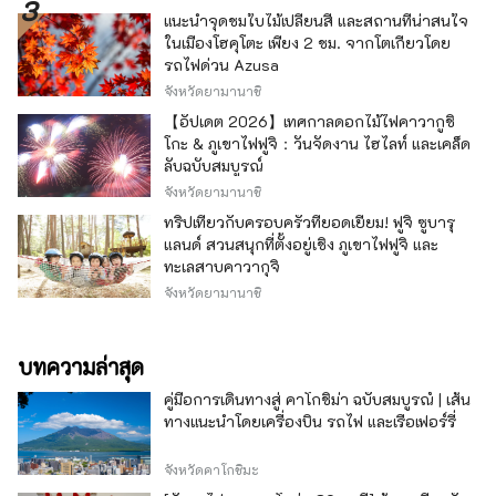
แนะนำจุดชมใบไม้เปลี่ยนสี และสถานที่น่าสนใจ
ในเมืองโฮคุโตะ เพียง 2 ชม. จากโตเกียวโดย
รถไฟด่วน Azusa
จังหวัดยามานาชิ
【อัปเดต 2026】เทศกาลดอกไม้ไฟคาวากูชิ
โกะ & ภูเขาไฟฟูจิ：วันจัดงาน ไฮไลท์ และเคล็ด
ลับฉบับสมบูรณ์
จังหวัดยามานาชิ
ทริปเที่ยวกับครอบครัวที่ยอดเยี่ยม! ฟูจิ ซูบารุ
แลนด์ สวนสนุกที่ตั้งอยู่เชิง ภูเขาไฟฟูจิ และ
ทะเลสาบคาวากุจิ
จังหวัดยามานาชิ
บทความล่าสุด
คู่มือการเดินทางสู่ คาโกชิม่า ฉบับสมบูรณ์ | เส้น
ทางแนะนำโดยเครื่องบิน รถไฟ และเรือเฟอร์รี่
จังหวัดคาโกชิมะ