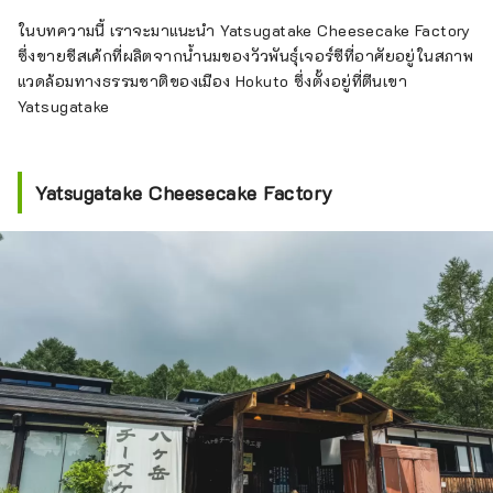
รถยนต์ประมาณ 2 ชั่วโมงจากโตเกียว ประมาณ
1 ชั่วโมงโดยรถยนต์จากภูเขาไฟฟูจิ และประมาณ
ในบทความนี้ เราจะมาแนะนำ Yatsugatake Cheesecake Factory
1 ชั่วโมงโดยรถยนต์จากมัตสึโมโต้ และเนื่องจาก
ซึ่งขายชีสเค้กที่ผลิตจากน้ำนมของวัวพันธุ์เจอร์ซีที่อาศัยอยู่ในสภาพ
การเข้าถึงที่ง่ายดายจึงมีนักท่องเที่ยวจำนวนมาก
แวดล้อมทางธรรมชาติของเมือง Hokuto ซึ่งตั้งอยู่ที่ตีนเขา
เดินทางมาตลอดทั้งปี เป็นที่รู้จักในนาม ``หมู่บ้าน
Yatsugatake
แห่งผืนน้ำอันโด่งดัง'' และพื้นที่ 3 แห่งได้รับเลือก
ให้เป็นหนึ่งใน 100 ผืนน้ำอันโด่งดังของญี่ปุ่น น้ำที่
อุดมสมบูรณ์นี้ได้รับความนิยมในฐานะน้ำ
Yatsugatake Cheesecake Factory
ธรรมชาติ และเรามีน้ำแร่ที่มีปริมาณการผลิตมาก
ที่สุดแห่งหนึ่งในญี่ปุ่น สาเกผลิตจากน้ำใสเช่นกัน
และคุณสามารถเพลิดเพลินกับทิวทัศน์ธรรมชาติที่
สวยงามและอาหารอันอุดมสมบูรณ์ได้