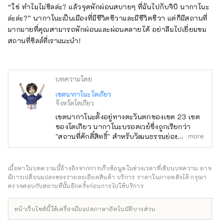
“ใช่ ทำไมไม่ชิลล่ะ? แล้วจุดพักผ่อนสบายๆ ที่ฉันไปกับจิบิ นากาโนะ
ล่ะล่ะ?” นากาโนะเป็นเมืองที่มีชีวิตชีวาและมีชีวิตชีวา แต่ก็มีสถานที่
มากมายที่คุณสามารถพักผ่อนและผ่อนคลายได้ อย่าลืมไปเยี่ยมชม
สถานที่ชิลล์ที่เราแนะนำ!
บทความโดย
เขตนากาโนะ โตเกียว
จังหวัดโตเกียว
เขตนากาโนะตั้งอยู่ทางตะวันตกของเขต 23 เขต
ของโตเกียว นากาโนะบรอดเวย์ซึ่งถูกเรียกว่า
more
"สถานที่ศักดิ์สิทธิ์" สำหรับวัฒนธรรมย่อยนั้นมีชื่อ
เสียงเป็นพิเศษ แต่ก็มีสถานที่ท่องเที่ยวอื่นๆ อีก
มากมาย เช่น ศาลเจ้าเก่าแก่ วัด และอาหารรส
เลิศ พื้นที่รอบๆ สถานีนากาโนะอยู่ระหว่างการ
เนื้อหาในบทความนี้อ้างอิงจากการเก็บข้อมูลในช่วงเวลาที่เขียนบทความ อาจ
ปรับปรุงใหม่ ซึ่งว่ากันว่าจะเกิดขึ้นทุกๆ 100 ปี
มีการเปลี่ยนแปลงของรายละเอียดสินค้า บริการ ราคาในภายหลังได้ กรุณา
และในขณะที่เมืองกำลังอยู่ระหว่างการ
ตรวจสอบกับสถานที่นั้นอีกครั้งก่อนการไปใช้บริการ
เปลี่ยนแปลง เมืองนากาโนะก็มีหลายแง่มุม เช่น
ถนนช้อปปิ้งที่คึกคักซึ่งเต็มไปด้วยมนุษยชาติสมัย
หน้าเว็บไซต์นี้ใช้เครื่องมือแปลภาษาอัตโนมัติบางส่วน
เก่า ความหลากหลายของเมืองนี้ยังเชื่อมโยงกับ