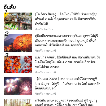
อันดับ
[โตเกียว ชินจูกุ ] ซื้อมัทฉะได้ที่นี่! ร้านชาญี่ปุ่น
เก่าแก่ 2 แห่ง ที่คุณสามารถสัมผัสรสชาติต้น
ตำรับได้!
จังหวัดโตเกียว
คู่มือเที่ยวชมทะเลสาบคาวากุจิและ ภูเขาไฟฟูจิ
เดือนตุลาคมและพฤศจิกายน | อุณหภูมิ เสื้อผ้า
เทศกาลใบไม้เปลี่ยนสี และจุดชมวิว
จังหวัดยามานาชิ
แนะนำจุดชมใบไม้เปลี่ยนสี และสถานที่น่าสนใจ
ในเมืองโฮคุโตะ เพียง 2 ชม. จากโตเกียวโดย
รถไฟด่วน Azusa
จังหวัดยามานาชิ
【อัปเดต 2026】เทศกาลดอกไม้ไฟคาวากูชิ
โกะ & ภูเขาไฟฟูจิ：วันจัดงาน ไฮไลท์ และเคล็ด
ลับฉบับสมบูรณ์
จังหวัดยามานาชิ
ทริปเที่ยวกับครอบครัวที่ยอดเยี่ยม! ฟูจิ ซูบารุ
แลนด์ สวนสนุกที่ตั้งอยู่เชิง ภูเขาไฟฟูจิ และ