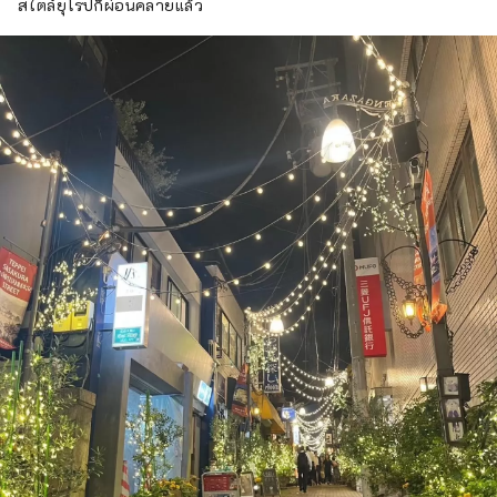
สไตล์ยุโรปก็ผ่อนคลายแล้ว