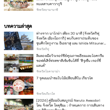
ทะเลสาบคาวากุจิ
จังหวัดยามานาชิ
บทความล่าสุด
ห่างจาก นาโกย่า เพียง 30 นาที [จังหวัดกิฟุ
จังหวัด เมืองโอกากิ] พบกับตราประทับของ
ขุนศึกโทกูงาวะ อิเอยาสุ และ Ishida Mitsunari
รวมถึงสินค้าธีมปราสาท
จังหวัดกิฟุ
ลิ้มลองเนื้อวัวเจอร์ซีย์คุณภาพเยี่ยมและไอศกรีม
ซอฟต์เสิร์ฟรสชาติเข้มข้นได้ที่ "ฮิรุเซ็น เจอร์ซี่
แลนด์"
จังหวัดโอคายาม่า
7 จุดแนะนำชมใบไม้เปลี่ยนสีใน เกียวโต
จังหวัดเกียวโต
[2026] คู่มือฉบับสมบูรณ์ Naruto Awaodori
โตะ จังหวัด โทคุชิมะ : กำหนดการ การเดินทาง