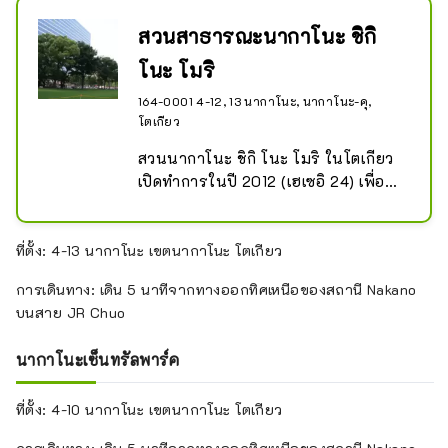
สวนสาธารณะนากาโนะ ชิกิ
โนะ โมริ
164-0001 4-12, 13 นากาโนะ, นากาโนะ-คุ,
โตเกียว
สวนนากาโนะ ชิกิ โนะ โมริ ในโตเกียว 
เปิดทำการในปี 2012 (เฮเซอิ 24) เพื่อ
เป็นสวนป้องกันภัยพิบัติในใจกลาง 
"เมืองสี่ฤดูนากาโนะ"

สวนสาธารณะมีสิ่งอำนวยความสะดวก 
ที่ตั้ง: 4-13 นากาโนะ เขตนากาโนะ โตเกียว
เช่น น้ำพุที่คุณสามารถเล่นน้ำได้ และ
การเดินทาง: เดิน 5 นาทีจากทางออกทิศเหนือของสถานี Nakano
บริเวณสนามหญ้าที่คุณสามารถกาง
บนสาย JR Chuo
เต็นท์และปิกนิก ทำให้เป็นสถานที่ที่
เหมาะสำหรับกิจกรรมพักผ่อนหย่อนใจ
นากาโนะเซ็นทรัลพาร์ค
สำหรับผู้คนทุกวัย ในช่วงวันหยุดสุด
สัปดาห์ สวนสาธารณะจะคึกคักไปด้วย
ที่ตั้ง: 4-10 นากาโนะ เขตนากาโนะ โตเกียว
ครอบครัวและผู้คนที่มาเล่นกีฬา เช่น จ็
อกกิ้ง
