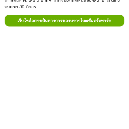
การเดินทาง: เดิน 5 นาทีจากทางออกทิศเหนือของสถานี Nakano
นอกจากนี้ยังใช้เป็นสถานที่จัดงานขนาด
บนสาย JR Chuo
ใหญ่ เช่น เทศกาลสนับสนุนนากาโนะโท
โฮคุและเทศกาลวิ่งนากาโนะอีกด้วย
เว็บไซต์อย่างเป็นทางการของนากาโนะเซ็นทรัลพาร์ค