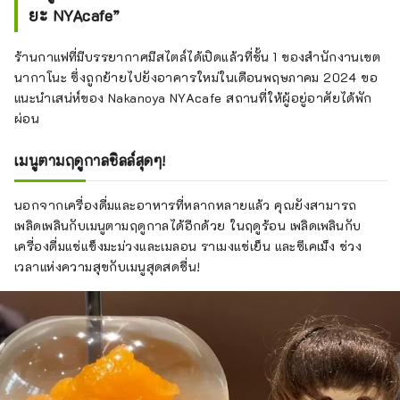
ยะ NYAcafe”
ร้านกาแฟที่มีบรรยากาศมีสไตล์ได้เปิดแล้วที่ชั้น 1 ของสำนักงานเขต
นากาโนะ ซึ่งถูกย้ายไปยังอาคารใหม่ในเดือนพฤษภาคม 2024 ขอ
แนะนำเสน่ห์ของ Nakanoya NYAcafe สถานที่ให้ผู้อยู่อาศัยได้พัก
ผ่อน
เมนูตามฤดูกาลชิลล์สุดๆ!
นอกจากเครื่องดื่มและอาหารที่หลากหลายแล้ว คุณยังสามารถ
เพลิดเพลินกับเมนูตามฤดูกาลได้อีกด้วย ในฤดูร้อน เพลิดเพลินกับ
เครื่องดื่มแช่แข็งมะม่วงและเมลอน ราเมงแช่เย็น และซึเคเม็ง ช่วง
เวลาแห่งความสุขกับเมนูสุดสดชื่น!