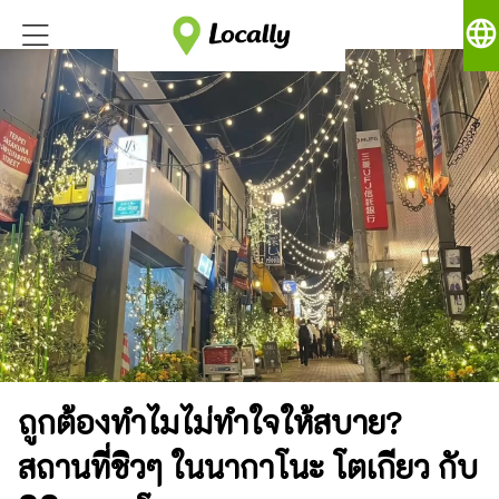
language
ถูกต้องทำไมไม่ทำใจให้สบาย?
สถานที่ชิวๆ ในนากาโนะ โตเกียว กับ