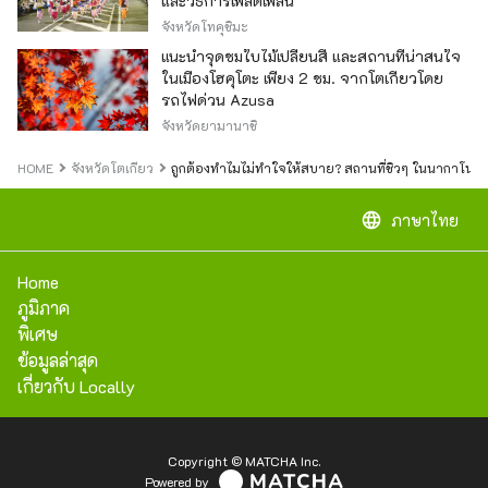
และวิธีการเพลิดเพลิน
จังหวัดโทคุชิมะ
แนะนำจุดชมใบไม้เปลี่ยนสี และสถานที่น่าสนใจ
ในเมืองโฮคุโตะ เพียง 2 ชม. จากโตเกียวโดย
รถไฟด่วน Azusa
จังหวัดยามานาชิ
HOME
จังหวัดโตเกียว
ถูกต้องทำไมไม่ทำใจให้สบาย? สถานที่ชิวๆ ในนากาโนะ โ
language
ภาษาไทย
Home
ภูมิภาค
พิเศษ
ข้อมูลล่าสุด
เกี่ยวกับ Locally
Copyright © MATCHA Inc.
Powered by