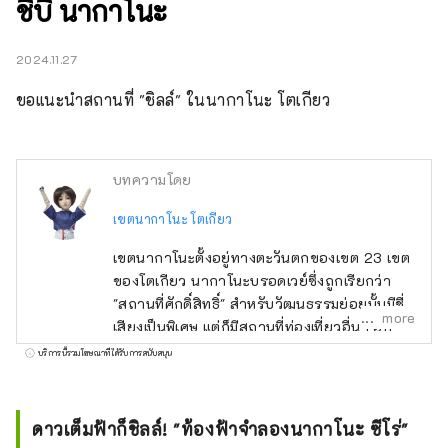
ชิบิ นากาโนะ
2024.11.27
ขอแนะนำสถานที่ "ชิลล์" ในนากาโนะ โตเกียว
บทความโดย
เขตนากาโนะ โตเกียว
เขตนากาโนะตั้งอยู่ทางตะวันตกของเขต 23 เขต
ของโตเกียว นากาโนะบรอดเวย์ซึ่งถูกเรียกว่า
"สถานที่ศักดิ์สิทธิ์" สำหรับวัฒนธรรมย่อยนั้นมีชื่อ
more
เสียงเป็นพิเศษ แต่ก็มีสถานที่ท่องเที่ยวอื่นๆ อีก
มากมาย เช่น ศาลเจ้าเก่าแก่ วัด และอาหารรส
บริการนี้รวมโฆษณาที่ได้รับการสนับสนุน
เลิศ พื้นที่รอบๆ สถานีนากาโนะอยู่ระหว่างการ
ปรับปรุงใหม่ ซึ่งว่ากันว่าจะเกิดขึ้นทุกๆ 100 ปี
และในขณะที่เมืองกำลังอยู่ระหว่างการ
ดาวเต็มฟ้าก็ชิลล์! "ท้องฟ้าจำลองนากาโนะ ซีโร่"
เปลี่ยนแปลง เมืองนากาโนะก็มีหลายแง่มุม เช่น