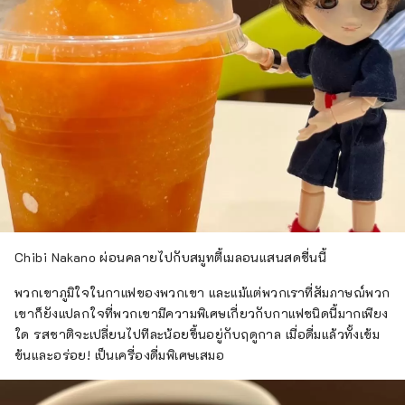
Chibi Nakano ผ่อนคลายไปกับสมูทตี้เมลอนแสนสดชื่นนี้
พวกเขาภูมิใจในกาแฟของพวกเขา และแม้แต่พวกเราที่สัมภาษณ์พวก
เขาก็ยังแปลกใจที่พวกเขามีความพิเศษเกี่ยวกับกาแฟชนิดนี้มากเพียง
ใด รสชาติจะเปลี่ยนไปทีละน้อยขึ้นอยู่กับฤดูกาล เมื่อดื่มแล้วทั้งเข้ม
ข้นและอร่อย! เป็นเครื่องดื่มพิเศษเสมอ