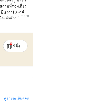
วย์ซึ่งถูกเรียก
ีสถานที่ท่องเที่ยว
านีนากาโนะอยู่
more
ืองกำลังอยู่
ึกคักซึ่งเต็มไป
ษณะของเมืองซึ่งมี
ที่ตั้ง
ดูรายละเอียดจุด