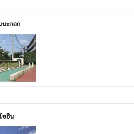
นมะกอก
ุโซอิน