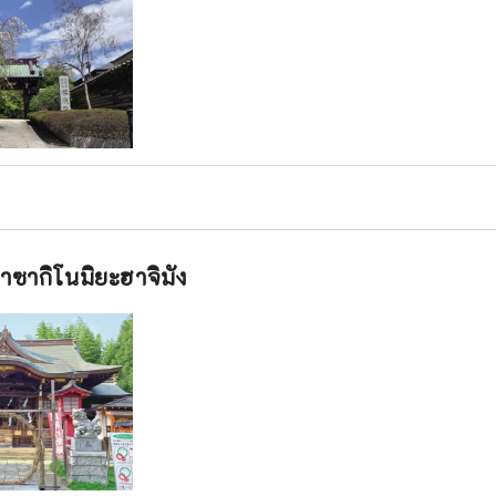
้าซากิโนมิยะฮาจิมัง