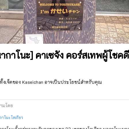
ากาโนะ] คาเซจัง คอร์สเทพผู้โชคดีท
ั้งเจ็ดของ Kaseichan อาจเป็นประโยชน์สำหรับคุณ
ามโดย
กาโนะ โตเกียว