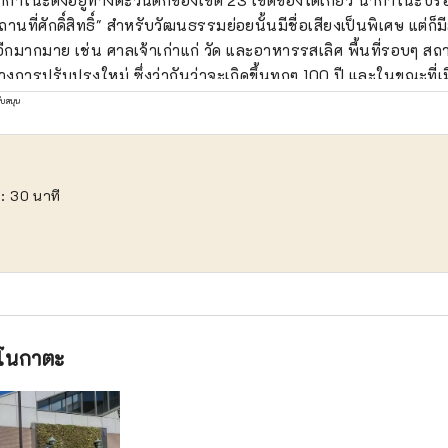
กาโนะตั้งอยู่ทางตะวันตกของเขต 23 เขตของโตเกียว นากาโนะบรอดเ
ถานที่ศักดิ์สิทธิ์" สำหรับวัฒนธรรมย่อยนั้นมีชื่อเสียงเป็นพิเศษ แต่ก็ม
 อีกมากมาย เช่น ศาลเจ้าเก่าแก่ วัด และอาหารรสเลิศ พื้นที่รอบๆ สถ
างการปรับปรุงใหม่ ซึ่งว่ากันว่าจะเกิดขึ้นทุกๆ 100 ปี และในขณะที่เม
างการเปลี่ยนแปลง เมืองนากาโนะก็มีหลายแง่มุม เช่น ถนนช้อปปิ้งที่ค
ับสนุน
นุษยชาติสมัยเก่า ความหลากหลายของเมืองนี้ยังเชื่อมโยงกับคุณลัก
ากรประมาณ 17,000 คนจากประมาณ 120 ประเทศ
: 30 นาที
โนกาตะ