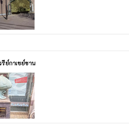
วรีย์กาเซย์ชาน