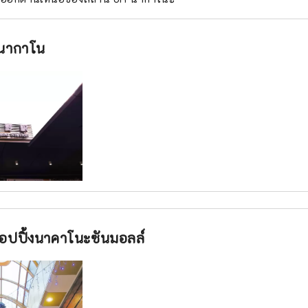
นากาโน
อปปิ้งนาคาโนะซันมอลล์