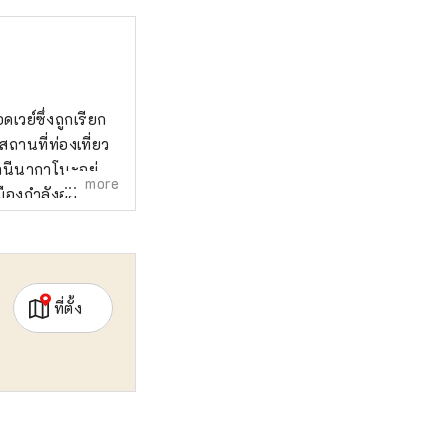
วย์ซึ่งถูกเรียก
ีสถานที่ท่องเที่ยว
านีนากาโนะอยู่
more
ืองกำลังอยู่
ึกคักซึ่งเต็มไป
ษณะของเมืองซึ่งมี
ที่ตั้ง