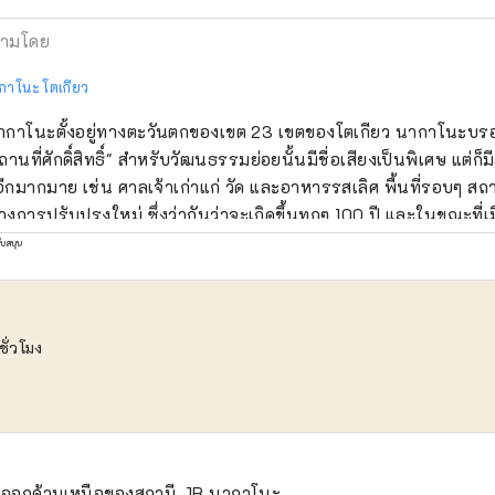
ามโดย
กาโนะ โตเกียว
กาโนะตั้งอยู่ทางตะวันตกของเขต 23 เขตของโตเกียว นากาโนะบรอดเ
ถานที่ศักดิ์สิทธิ์" สำหรับวัฒนธรรมย่อยนั้นมีชื่อเสียงเป็นพิเศษ แต่ก็ม
 อีกมากมาย เช่น ศาลเจ้าเก่าแก่ วัด และอาหารรสเลิศ พื้นที่รอบๆ สถ
างการปรับปรุงใหม่ ซึ่งว่ากันว่าจะเกิดขึ้นทุกๆ 100 ปี และในขณะที่เม
างการเปลี่ยนแปลง เมืองนากาโนะก็มีหลายแง่มุม เช่น ถนนช้อปปิ้งที่ค
ับสนุน
นุษยชาติสมัยเก่า ความหลากหลายของเมืองนี้ยังเชื่อมโยงกับคุณลัก
ากรประมาณ 17,000 คนจากประมาณ 120 ประเทศ
ชั่วโมง
ออกด้านเหนือของสถานี JR นากาโนะ