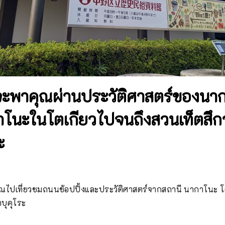
่จะพาคุณผ่านประวัติศาสตร์ของน
าโนะในโตเกียวไปจนถึงสวนเท็ตสึก
ะ
พาคุณไปเที่ยวชมถนนช้อปปิ้งและประวัติศาสตร์จากสถานี นากาโนะ 
าบุคุโระ