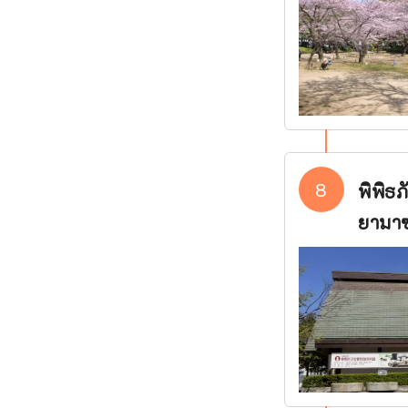
8
พิพิธ
ยามาซ