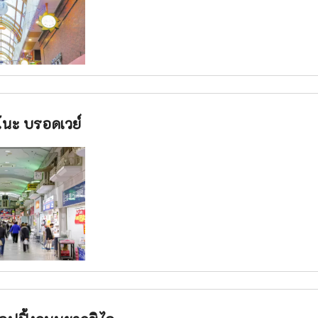
นะ บรอดเวย์