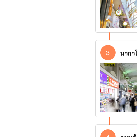
3
นากาโ