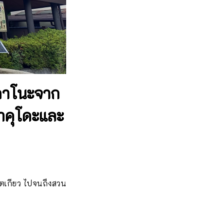
ากาโนะจาก
าคุโดะและ
โตเกียว ไปจนถึงสวน