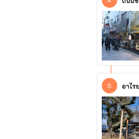
4
ถนนช้
5
อาไรย