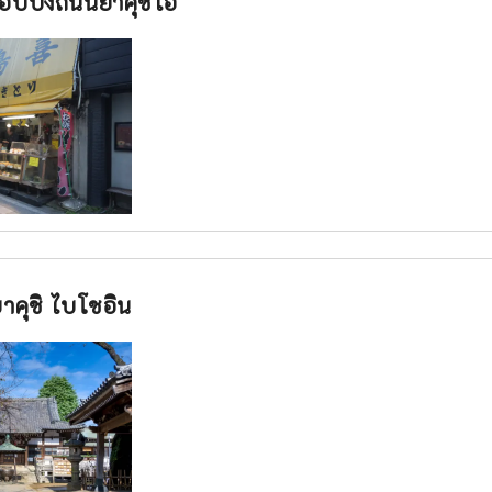
อปปิ้งถนนยาคุชิไอ
าคุชิ ไบโชอิน