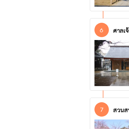
6
ศาลเจ
7
สวนสา