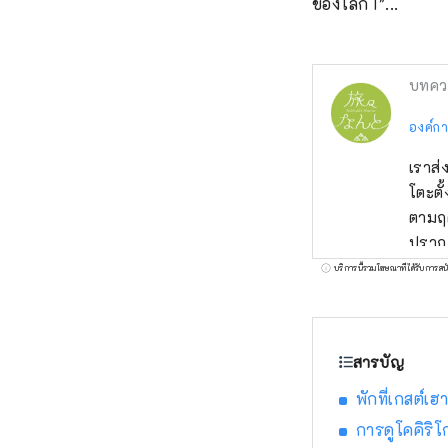
ของโลก I"...
บทคว
องค์กา
เราส่
โตะตั
ตามฤด
ปรากฏ
ที่มี
บริการนี้รวมโฆษณาที่ได้รับการสน
หมู่บ
ฮานะ 
รู้จั
สารบัญ
กุมิต
จิ หม
พักที่เกสต์เ
ภูมิป
การดูโคคิร
ก็ต้อ