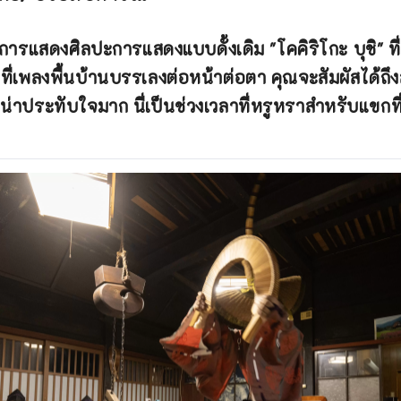
การแสดงศิลปะการแสดงแบบดั้งเดิม "โคคิริโกะ บุชิ" ท
่เพลงพื้นบ้านบรรเลงต่อหน้าต่อตา คุณจะสัมผัสได้ถ
นน่าประทับใจมาก นี่เป็นช่วงเวลาที่หรูหราสำหรับแขกที่