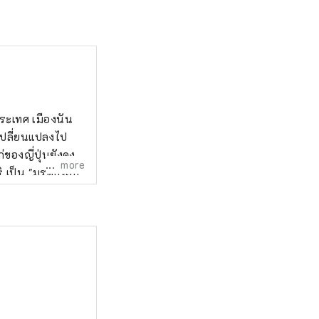
ระเทศ เมืองนัน
่เปลี่ยนแปลงไป
่ของญี่ปุ่นยังคง
more
ุริ เป็น "มรดกโลก
กษณ์ของตนเองไว้
นใครในภูมิภาคนี้ โจ
ินามิ ซึ่งเป็นที่
อันยาวนาน จากฟุ
งเรือง ไปจนถึงอิกุ
ยนระหว่างเมือง
เที่ยว และผู้คน