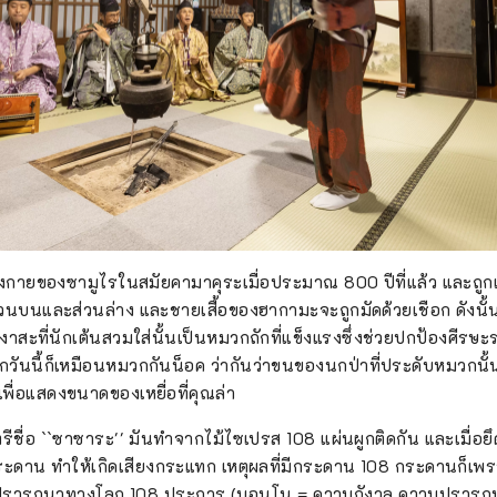
ต่งกายของซามูไรในสมัยคามาคุระเมื่อประมาณ 800 ปีที่แล้ว และถูกเ
่วนบนและส่วนล่าง และชายเสื้อของฮากามะจะถูกมัดด้วยเชือก ดังนั้นจ
งาสะที่นักเต้นสวมใส่นั้นเป็นหมวกถักที่แข็งแรงซึ่งช่วยปกป้องศีรษะ
วันนี้ก็เหมือนหมวกกันน็อค ว่ากันว่าขนของนกป่าที่ประดับหมวกนั้นใ
พื่อแสดงขนาดของเหยื่อที่คุณล่า
ตรีชื่อ ``ซาซาระ'' มันทำจากไม้ไซเปรส 108 แผ่นผูกติดกัน และเมื่อยึด
ระดาน ทำให้เกิดเสียงกระแทก เหตุผลที่มีกระดาน 108 กระดานก็เพ
ปรารถนาทางโลก 108 ประการ (บอนโน = ความกังวล ความปรารถนา