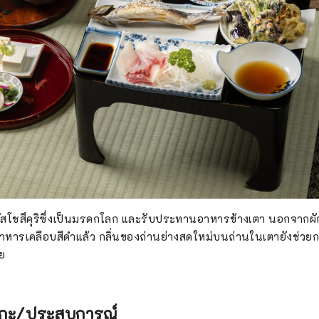
โชสึคุริซึ่งเป็นมรดกโลก และรับประทานอาหารข้างเตา นอกจากผักที่
อาหารเคลือบสีดำแล้ว กลิ่นของถ่านย่างสดใหม่บนถ่านในเตายังช่ว
ย
ิโกะ/ประสบการณ์