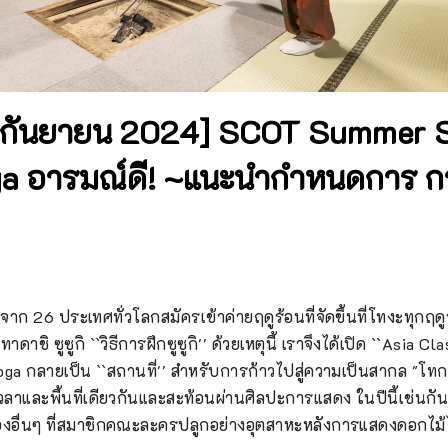
-กันยายน 2024] SCOT Summer 
a อารมณ์ดี! ~แนะนำกำหนดการ กา
จาก 26 ประเทศทั่วโลกสมัครเข้าค่ายฤดูร้อนที่จัดขึ้นที่โทงะทุกฤดูร้อ
ชิ ซูซูกิ ``วิธีการฝึกซูซูกิ'' ด้วยเหตุนี้ เราจึงได้เปิด ``Asia Clas
ga กลายเป็น ``สถานที่'' สำหรับการก้าวไปสู่ความเป็นสากล "โทกะ"
วลาและพื้นที่เดียวกันและสะท้อนผ่านศิลปะการแสดง ในปีนี้เช่น
องอื่นๆ ที่สมาชิกคณะละครปลูกอย่างอุตสาหะหลังการแสดงดอกไม้