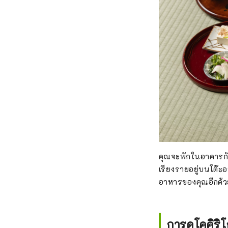
คุณจะพักในอาคารกัส
เรียงรายอยู่บนโต๊ะ
อาหารของคุณอีกด้ว
การดูโคคิร