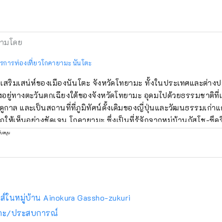
ามโดย
รการท่องเที่ยวโกคายามะ นันโตะ
งเสริมเสน่ห์ของเมืองนันโตะ จังหวัดโทยามะ ทั้งในประเทศและต่างป
้งอยู่ทางตะวันตกเฉียงใต้ของจังหวัดโทยามะ อุดมไปด้วยธรรมชาติที
ูกาล และเป็นสถานที่ที่ภูมิทัศน์ดั้งเดิมของญี่ปุ่นและวัฒนธรรมเก่าแก
ให้เห็นอย่างชัดเจน โกคายามะ ซึ่งเป็นที่รู้จักจากหมู่บ้านกัสโช-ซึค
ชีวิต" อย่างแท้จริง ที่ซึ่งผู้คนใช้ชีวิตโดยรักษาวัฒนธรรมที่เป็นเอกลั
ับสนุน
้านที่กระจัดกระจายอยู่ทั่วทุ่งนาเป็นหนึ่งในภูมิทัศน์พิเศษที่ไม่เหมือ
ซึ่งเจริญรุ่งเรืองจากการทอผ้าไหมตั้งแต่ยุคกลางจนถึงต้นยุคใหม่ และอ
กในด้านงานแกะสลักไม้ ล้วนเต็มไปด้วยประวัติศาสตร์และวัฒนธรรม
สึ ที่ชิโกะ มุนาคาตะเคยอาศัยอยู่ ไปจนถึงฟุกุโนะ เมืองตลาดที่เจริญรุ่
ู่บ้านแห่งดอกคามิเลีย และโทกะ ที่ส่งเสริมการละครและการแลกเปลี่
ฮาส์ในหมู่บ้าน Ainokura Gassho-zukuri
ระเทศชนบท (ซาโตยามะ) ของนันโตะล้วนเต็มไปด้วยเสน่ห์ของการท่อง
ิโกะ/ประสบการณ์
นรับคุณด้วยรอยยิ้มอันอบอุ่น