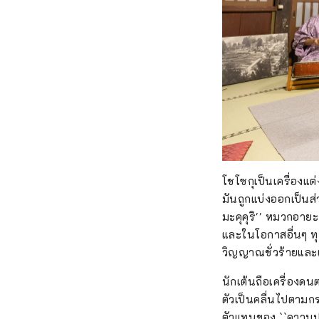
โชโซกุเป็นเครื่องแ
มันถูกแบ่งออกเป็นส
มะคุคุริ'' หมวกอายะ
และในโอกาสอื่นๆ ทุก
วิญญาณชั่วร้ายและเ
นักเต้นถือเครื่องดน
ตัวเป็นคลื่นไปตามก
ตัวแทนของ ``ความ