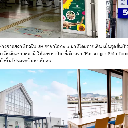
งอยู่ห่างจากสถานีรถไฟ JR คาซาโอกะ 5 นาทีโดยการเดิน เป็นจุดขึ้นเรื
) เมื่อเดินจากสถานี ให้มองหาป้ายที่เขียนว่า "Passenger Ship Te
ย ดังนั้นโปรดระวังอย่าสับสน