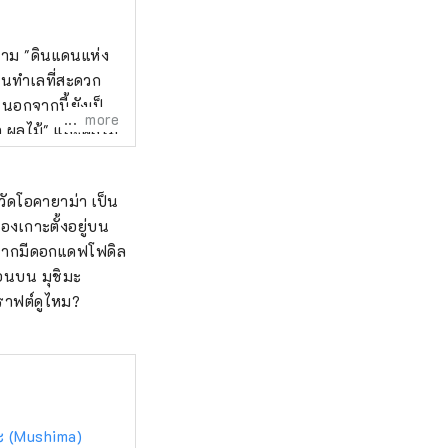
นนาม "ดินแดนแห่ง
ในทำเลที่สะดวก
 นอกจากนี้ยังเป็น
more
แง่ของความหวาน
งุ่นมัสกัต และ
หวัดโอคายาม่า เป็น
งเกาะตั้งอยู่บน
งดังที่สุดของ
องจากมีดอกแดฟโฟดิล
ตร์ วัฒนธรรม และ
อนบน มุชิมะ
คราฟต์ดูไหม?
ะ (Mushima)