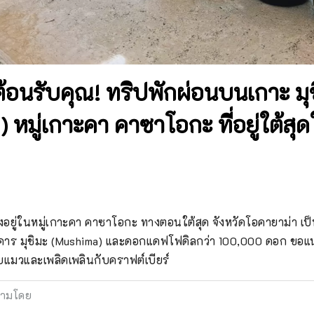
อนรับคุณ! ทริปพักผ่อนบนเกาะ มุ
 หมู่เกาะคา คาซาโอกะ ที่อยู่ใต้สุ
ั้งอยู่ในหมู่เกาะคา คาซาโอกะ ทางตอนใต้สุด จังหวัดโอคายาม่า เ
คาร มุชิมะ (Mushima) และดอกแดฟโฟดิลกว่า 100,000 ดอก ขอแน
บแมวและเพลิดเพลินกับคราฟต์เบียร์
ามโดย