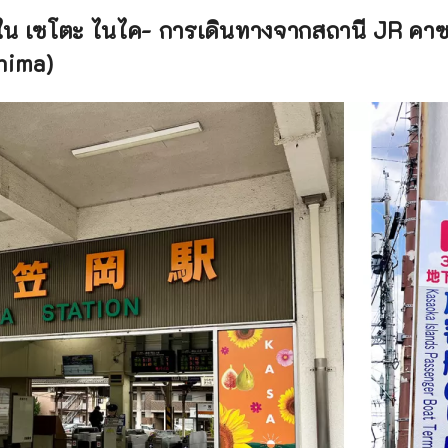
ๆ ใน เซโตะ ไนไค- การเดินทางจากสถานี JR คา
hima)