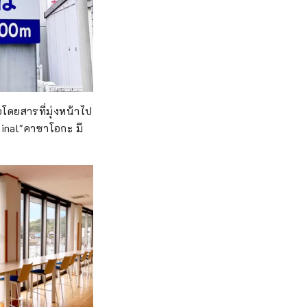
อโดยสารที่มุ่งหน้าไป
rminal"คาซาโอกะ มี