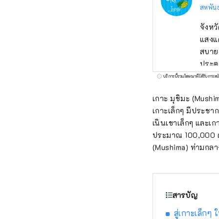
สหพันธ
จังหว
แสงแด
สบายร
ประตูสู่ชิโกกุผ่
ที่ได
บริการนี้รวมโฆษณาที่ได้รับการสน
กลิ่น
เกาะ มุชิมะ (Mushim
องุ่นพิโอเน่! โอคายามะยังเป็นที่ตั้งของ
เกาะเล็กๆ มีประชาก
Castl
เนินเขาเล็กๆ และเก
ญี่ปุ
ประมาณ 100,000 ดอ
ศิลปะ
(Mushima) ท่ามกลางท
สารบัญ
สู่เกาะเล็ก