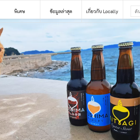
พิเศษ
ข้อมูลล่าสุด
เกี่ยวกับ Locally