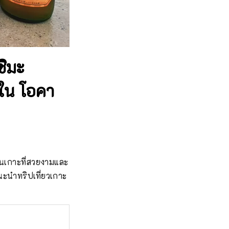
ชิมะ
ดใน โอคา
ป็นเกาะที่สวยงามและ
ะนำทริปเที่ยวเกาะ