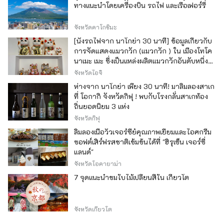
ทางแนะนำโดยเครื่องบิน รถไฟ และเรือเฟอร์รี่
จังหวัดคาโกชิมะ
[นั่งรถไฟจาก นาโกย่า 30 นาที] ข้อมูลเกี่ยวกับ
การจัดแสดงแมวกวัก (แมวกวัก ) ใน เมืองโทโค
นาเมะ เมะ ซึ่งเป็นแหล่งผลิตแมวกวักอันดับหนึ่ง
ของญี่ปุ่น
จังหวัดไอจิ
ห่างจาก นาโกย่า เพียง 30 นาที! มาลิ้มลองสาเก
ที่ โอกากิ จังหวัดกิฟุ ! พบกับโรงกลั่นสาเกท้อง
ถิ่นยอดนิยม 3 แห่ง
จังหวัดกิฟุ
ลิ้มลองเนื้อวัวเจอร์ซีย์คุณภาพเยี่ยมและไอศกรีม
ซอฟต์เสิร์ฟรสชาติเข้มข้นได้ที่ "ฮิรุเซ็น เจอร์ซี่
แลนด์"
จังหวัดโอคายาม่า
7 จุดแนะนำชมใบไม้เปลี่ยนสีใน เกียวโต
จังหวัดเกียวโต