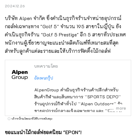
2024.12.26
บริษัท Alpen จำกัด ซึ่งดำเนินธุรกิจร้านจำหน่ายอุปกรณ์
กอล์ฟเฉพาะทาง "Golf 5" จำนวน 195 สาขาในญี่ปุ่น ยัง
ดำเนินธุรกิจร้าน "Golf 5 Prestige" อีก 5 สาขาทั่วประเทศ 
พนักงานผู้เชี่ยวชาญจะแนะนำผลิตภัณฑ์ที่เหมาะสมที่สุด
สำหรับลูกค้าแต่ละรายและให้บริการฟิตติ้งไม้กอล์ฟ
บทความโดย
อัลเพนกรุ๊ป
AlpenGroup ดำเนินธุรกิจร้านค้าปลีกสำหรับ
สินค้ากีฬาและสันทนาการ ``SPORTS DEPO''
ร้านอุปกรณ์กีฬาทั่วไป ``Alpen Outdoors'' ร้าน
more
ขายอุปกรณ์กลางแจ้งเฉพาะทาง และ ``GOLF5''
ร้านขายอุปกรณ์กอล์ฟเฉพาะทาง เปิดให้บริการ
บริการนี้รวมโฆษณาที่ได้รับการสนับสนุน
ทั่วประเทศ โดยนำเสนอสินค้ากีฬาจากแบรนด์
กีฬาชื่อดังรวมถึง เครื่องแต่งกายและรองเท้าที่ทัน
ขอแนะนำไม้กอล์ฟยอดนิยม "EPON"!