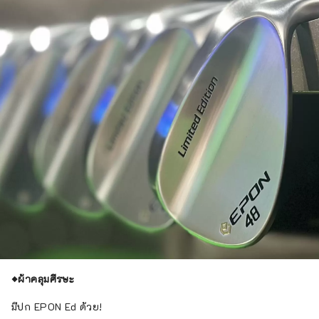
◆ผ้าคลุมศีรษะ
มีปก EPON Ed ด้วย!