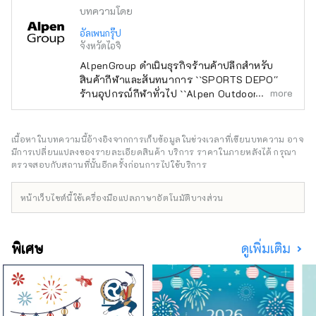
บทความโดย
อัลเพนกรุ๊ป
จังหวัดไอจิ
AlpenGroup ดำเนินธุรกิจร้านค้าปลีกสำหรับ
สินค้ากีฬาและสันทนาการ ``SPORTS DEPO''
more
ร้านอุปกรณ์กีฬาทั่วไป ``Alpen Outdoors'' ร้าน
ขายอุปกรณ์กลางแจ้งเฉพาะทาง และ ``GOLF5''
ร้านขายอุปกรณ์กอล์ฟเฉพาะทาง เปิดให้บริการ
ทั่วประเทศ โดยนำเสนอสินค้ากีฬาจากแบรนด์
เนื้อหาในบทความนี้อ้างอิงจากการเก็บข้อมูลในช่วงเวลาที่เขียนบทความ อาจ
กีฬาชื่อดังรวมถึง เครื่องแต่งกายและรองเท้าที่ทัน
มีการเปลี่ยนแปลงของรายละเอียดสินค้า บริการ ราคาในภายหลังได้ กรุณา
สมัยเรานำเสนอผลิตภัณฑ์และบริการที่หลาก
ตรวจสอบกับสถานที่นั้นอีกครั้งก่อนการไปใช้บริการ
หลายที่จะตอบสนองผู้ที่ชื่นชอบกีฬาทุกคน
หน้าเว็บไซต์นี้ใช้เครื่องมือแปลภาษาอัตโนมัติบางส่วน
พิเศษ
ดูเพิ่มเติม