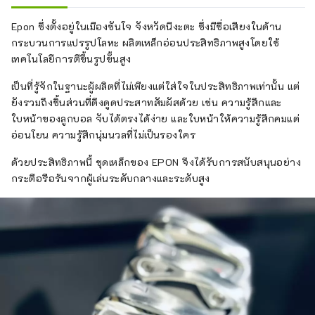
สมัยเรานำเสนอผลิตภัณฑ์และบริการที่หลาก
หลายที่จะตอบสนองผู้ที่ชื่นชอบกีฬาทุกคน
Epon ซึ่งตั้งอยู่ในเมืองซันโจ จังหวัดนีงะตะ ซึ่งมีชื่อเสียงในด้าน
กระบวนการแปรรูปโลหะ ผลิตเหล็กอ่อนประสิทธิภาพสูงโดยใช้
เทคโนโลยีการตีขึ้นรูปขั้นสูง
เป็นที่รู้จักในฐานะผู้ผลิตที่ไม่เพียงแต่ใส่ใจในประสิทธิภาพเท่านั้น แต่
ยังรวมถึงชิ้นส่วนที่ดึงดูดประสาทสัมผัสด้วย เช่น ความรู้สึกและ
ใบหน้าของลูกบอล จับได้ตรงได้ง่าย และใบหน้าให้ความรู้สึกคมแต่
อ่อนโยน ความรู้สึกนุ่มนวลที่ไม่เป็นรองใคร
ด้วยประสิทธิภาพนี้ ชุดเหล็กของ EPON จึงได้รับการสนับสนุนอย่าง
กระตือรือร้นจากผู้เล่นระดับกลางและระดับสูง