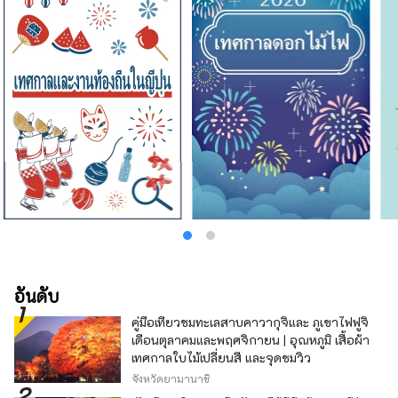
อันดับ
คู่มือเที่ยวชมทะเลสาบคาวากุจิและ ภูเขาไฟฟูจิ
เดือนตุลาคมและพฤศจิกายน | อุณหภูมิ เสื้อผ้า
เทศกาลใบไม้เปลี่ยนสี และจุดชมวิว
จังหวัดยามานาชิ