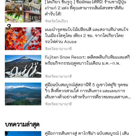
[โตเกียว ชินจูกุ ] ซื้อมัทฉะได้ที่นี่! ร้านชาญี่ปุ่น
เก่าแก่ 2 แห่ง ที่คุณสามารถสัมผัสรสชาติต้น
ตำรับได้!
จังหวัดโตเกียว
แนะนำจุดชมใบไม้เปลี่ยนสี และสถานที่น่าสนใจ
ในเมืองโฮคุโตะ เพียง 2 ชม. จากโตเกียวโดย
รถไฟด่วน Azusa
จังหวัดยามานาชิ
Fujiten Snow Resort: เพลิดเพลินกับหิมะและสกี
พร้อมกิจกรรมฤดูหนาวในเดือน ม.ค.–ก.พ.
จังหวัดยามานาชิ
คู่มือฉบับสมบูรณ์สู่สถานีที่ 5 ภูเขาไฟฟูจิ| จุดชม
วิว สิ่งที่ควรสวมใส่ การเดินทาง และแผนการ
เดินทางตัวอย่างสำหรับการเที่ยวชมทะเลสาบคา
วากุจิ
จังหวัดยามานาชิ
บทความล่าสุด
คู่มือการเดินทางสู่ คาโกชิม่า ฉบับสมบูรณ์ | เส้น