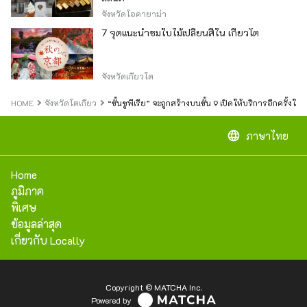
จังหวัดโอคายาม่า
7 จุดแนะนำชมใบไม้เปลี่ยนสีใน เกียวโต
จังหวัดเกียวโต
HOME
จังหวัดโตเกียว
“ชั้นซูพีเรีย” จะถูกสร้างบนชั้น 9 เปิดให้บริการอีกครั้งใ
language
ภาษาไทย
Home
ภูมิภาค
พิเศษ
ข้อมูลล่าสุด
เกี่ยวกับ Locally
Copyright © MATCHA Inc.
Powered by