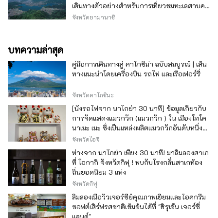
เดินทางตัวอย่างสำหรับการเที่ยวชมทะเลสาบคา
วากุจิ
จังหวัดยามานาชิ
บทความล่าสุด
คู่มือการเดินทางสู่ คาโกชิม่า ฉบับสมบูรณ์ | เส้น
ทางแนะนำโดยเครื่องบิน รถไฟ และเรือเฟอร์รี่
จังหวัดคาโกชิมะ
[นั่งรถไฟจาก นาโกย่า 30 นาที] ข้อมูลเกี่ยวกับ
การจัดแสดงแมวกวัก (แมวกวัก ) ใน เมืองโทโค
นาเมะ เมะ ซึ่งเป็นแหล่งผลิตแมวกวักอันดับหนึ่ง
ของญี่ปุ่น
จังหวัดไอจิ
ห่างจาก นาโกย่า เพียง 30 นาที! มาลิ้มลองสาเก
ที่ โอกากิ จังหวัดกิฟุ ! พบกับโรงกลั่นสาเกท้อง
ถิ่นยอดนิยม 3 แห่ง
จังหวัดกิฟุ
ลิ้มลองเนื้อวัวเจอร์ซีย์คุณภาพเยี่ยมและไอศกรีม
ซอฟต์เสิร์ฟรสชาติเข้มข้นได้ที่ "ฮิรุเซ็น เจอร์ซี่
แลนด์"