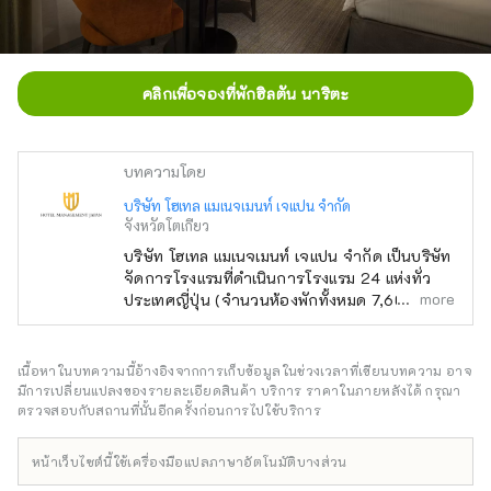
คลิกเพื่อจองที่พักฮิลตัน นาริตะ
บทความโดย
บริษัท โฮเทล แมเนจเมนท์ เจแปน จำกัด
จังหวัดโตเกียว
บริษัท โฮเทล แมเนจเมนท์ เจแปน จำกัด เป็นบริษัท
จัดการโรงแรมที่ดำเนินการโรงแรม 24 แห่งทั่ว
more
ประเทศญี่ปุ่น (จำนวนห้องพักทั้งหมด 7,601 ห้อง)
นอกเหนือจากแบรนด์ของตนเองอย่าง "โอเรียน
ทัล โฮเทล" และ "โรงแรมโอเรียนทัล เอ็กซ์เพรส"
แล้ว บริษัทยังบริหารและจัดการโรงแรมอีกหลาย
เนื้อหาในบทความนี้อ้างอิงจากการเก็บข้อมูลในช่วงเวลาที่เขียนบทความ อาจ
แห่ง เช่น "ฮิลตัน" "เชอราตัน" และ "โรงแรมนิกโก้"
มีการเปลี่ยนแปลงของรายละเอียดสินค้า บริการ ราคาในภายหลังได้ กรุณา
ตรวจสอบกับสถานที่นั้นอีกครั้งก่อนการไปใช้บริการ
หน้าเว็บไซต์นี้ใช้เครื่องมือแปลภาษาอัตโนมัติบางส่วน