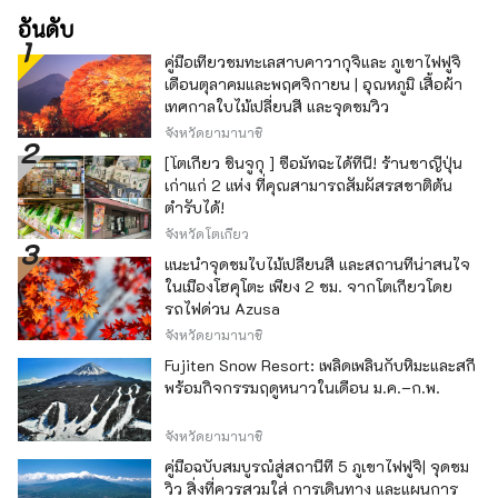
อันดับ
คู่มือเที่ยวชมทะเลสาบคาวากุจิและ ภูเขาไฟฟูจิ
เดือนตุลาคมและพฤศจิกายน | อุณหภูมิ เสื้อผ้า
เทศกาลใบไม้เปลี่ยนสี และจุดชมวิว
จังหวัดยามานาชิ
[โตเกียว ชินจูกุ ] ซื้อมัทฉะได้ที่นี่! ร้านชาญี่ปุ่น
เก่าแก่ 2 แห่ง ที่คุณสามารถสัมผัสรสชาติต้น
ตำรับได้!
จังหวัดโตเกียว
แนะนำจุดชมใบไม้เปลี่ยนสี และสถานที่น่าสนใจ
ในเมืองโฮคุโตะ เพียง 2 ชม. จากโตเกียวโดย
รถไฟด่วน Azusa
จังหวัดยามานาชิ
Fujiten Snow Resort: เพลิดเพลินกับหิมะและสกี
พร้อมกิจกรรมฤดูหนาวในเดือน ม.ค.–ก.พ.
จังหวัดยามานาชิ
คู่มือฉบับสมบูรณ์สู่สถานีที่ 5 ภูเขาไฟฟูจิ| จุดชม
วิว สิ่งที่ควรสวมใส่ การเดินทาง และแผนการ