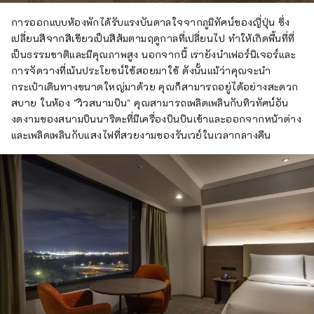
การออกแบบห้องพักได้รับแรงบันดาลใจจากภูมิทัศน์ของญี่ปุ่น ซึ่ง
เปลี่ยนสีจากสีเขียวเป็นสีส้มตามฤดูกาลที่เปลี่ยนไป ทำให้เกิดพื้นที่ที่
เป็นธรรมชาติและมีคุณภาพสูง นอกจากนี้ เรายังนำเฟอร์นิเจอร์และ
การจัดวางที่เน้นประโยชน์ใช้สอยมาใช้ ดังนั้นแม้ว่าคุณจะนำ
กระเป๋าเดินทางขนาดใหญ่มาด้วย คุณก็สามารถอยู่ได้อย่างสะดวก
สบาย ในห้อง "วิวสนามบิน" คุณสามารถเพลิดเพลินกับทิวทัศน์อัน
งดงามของสนามบินนาริตะที่มีเครื่องบินบินเข้าและออกจากหน้าต่าง
และเพลิดเพลินกับแสงไฟที่สวยงามของรันเวย์ในเวลากลางคืน