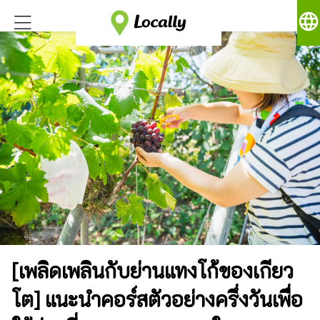
language
[เพลิดเพลินกับย่านแทงโก้ของเกียว
โต] แนะนำคอร์สตัวอย่างครึ่งวันเพื่อ