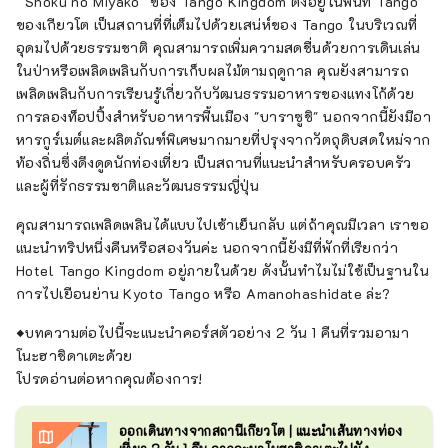
``Shoku no Miyako'' ของ Tango Kingdom ตั้งอยู่ในพื้นที่ Tango
ของเกียวโต เป็นสถานที่ที่เต็มไปด้วยเสน่ห์ของ Tango ในบริเวณที่
อุดมไปด้วยธรรมชาติ คุณสามารถเพิ่มความสดชื่นด้วยการเดินเล่น
ในป่าหรือเพลิดเพลินกับการเก็บผลไม้ตามฤดูกาล คุณยังสามารถ
เพลิดเพลินกับการเรียนรู้เกี่ยวกับวัฒนธรรมอาหารของแทงโก้ด้วย
การลองท็อปปิ้งสำหรับอาหารพื้นเมือง "บาราซูชิ" นอกจากนี้ยังมีอา
หารกูร์เมต์และผลิตภัณฑ์พิเศษมากมายที่ปรุงจากวัตถุดิบสดใหม่จาก
ท้องถิ่นซึ่งดึงดูดนักท่องเที่ยว เป็นสถานที่แนะนำสำหรับครอบครัว
และผู้ที่รักธรรมชาติและวัฒนธรรมญี่ปุ่น
คุณสามารถเพลิดเพลินได้แบบไปเช้าเย็นกลับ แต่ถ้าคุณมีเวลา เราขอ
แนะนำทริปหนึ่งคืนหรือสองวันค่ะ นอกจากนี้ยังมีที่พักที่เรียกว่า
Hotel Tango Kingdom อยู่ภายในด้วย ดังนั้นทำไมไม่ใช้เป็นฐานใน
การไปเยือนย่าน Kyoto Tango หรือ Amanohashidate ล่ะ?
◆บทความต่อไปนี้จะแนะนำคอร์สตัวอย่าง 2 วัน 1 คืนที่รวมอามา
โนะฮาชิดาเตะด้วย
โปรดอ่านต่อหากคุณต้องการ!
ออกเดินทางจากสถานีเกียวโต | แนะนำเส้นทางท่อง