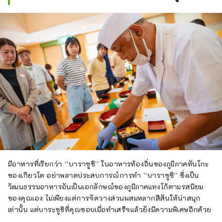
มีอาหารที่เรียกว่า ``บาราซูชิ'' ในอาหารท้องถิ่นของภูมิภาคทันโกะ
ของเกียวโต อย่าพลาดประสบการณ์การทำ ``บาราซูชิ'' ซึ่งเป็น
วัฒนธรรมอาหารอันเป็นเอกลักษณ์ของภูมิภาคแทงโก้ตามรสนิยม
ของคุณเอง ไม่เพียงแต่การจัดวางส่วนผสมหลากสีสันให้น่าสนุก
เท่านั้น แต่บาระซูชิที่คุณชอบเมื่อทำเสร็จแล้วยังมีความพิเศษอีกด้วย