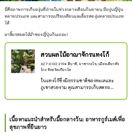
นี่คือภาพการเก็บองุ่นที่ถ่ายในช่วงกลางเดือนกันยายน มีองุ่นญี่ปุ่น
หลายประเภท และสามารถเปรียบเทียบและลิ้มรสองุ่นหลายประเภท
ได้
มาลิ้มรสผลไม้ฉ่ำของญี่ปุ่นกันเถอะ!
สวนผลไม้อาณาจักรแทงโก้
627-0132 2194 คิบาชิ, ยาซากะโจ, เมืองเคียวทัง
โกะ จังหวัดเกียวโต
ในแทงโก้ซึ่งมีธรรมชาติของทะเลและ
ภูเขาสวยงาม คุณสามารถเก็บสตรอ
เบอร์รี่ เมลอน ลูกพีช องุ่น และลูกแพร์
ได้ขึ้นอยู่กับฤดูกาล

โปรดเพลิดเพลินไปกับผลไม้แสนอร่อยที่
เต็มไปด้วยพรตามฤดูกาลจากธรรมชาติ
เนื้อหาแนะนำสำหรับมื้อกลางวัน: อาหารกูร์เมต์เพื่อ
อย่างเต็มที่

สุขภาพที่ยืนยาว