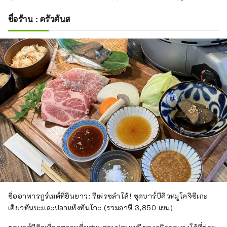
ชื่อร้าน : ครัวต้นส
ชื่ออาหารกูร์เมต์ที่ยืนยาว: รีเฟรชลำไส้! ชุดบาร์บีคิวหมูโคจิซึเกะ
เคียวทันบะและปลาแห้งทันโกะ (รวมภาษี 3,850 เยน)