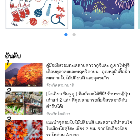
อันดับ
คู่มือเที่ยวชมทะเลสาบคาวากุจิและ ภูเขาไฟฟูจิ
เดือนตุลาคมและพฤศจิกายน | อุณหภูมิ เสื้อผ้า
เทศกาลใบไม้เปลี่ยนสี และจุดชมวิว
จังหวัดยามานาชิ
[โตเกียว ชินจูกุ ] ซื้อมัทฉะได้ที่นี่! ร้านชาญี่ปุ่น
เก่าแก่ 2 แห่ง ที่คุณสามารถสัมผัสรสชาติต้น
ตำรับได้!
จังหวัดโตเกียว
แนะนำจุดชมใบไม้เปลี่ยนสี และสถานที่น่าสนใจ
ในเมืองโฮคุโตะ เพียง 2 ชม. จากโตเกียวโดย
รถไฟด่วน Azusa