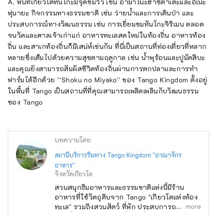
A. พื้นที่เกียวโตทันโกะมีจุดชมวิว เช่น อามาโนะฮาชิดาเตะและอิเนะ
ฟุนายะ กิจกรรมทางธรรมชาติ เช่น ว่ายน้ำและการเดินป่า และ
ประสบการณ์ทางวัฒนธรรม เช่น การเยี่ยมชมทันโกะจิริเมน ตลอด
จนวัดและศาลเจ้าเก่าแก่ อาหารทะเลสดใหม่ในท้องถิ่น อาหารท้อง
ถิ่น และสาเกท้องถิ่นก็มีเสน่ห์เช่นกัน ที่นี่เป็นสถานที่ท่องเที่ยวที่หลาก
หลายซึ่งเต็มไปด้วยความสุขตามฤดูกาล เช่น น้ำพุร้อนและปูมัตสึบะ
และคุณยังสามารถสัมผัสชีวิตท้องถิ่นผ่านการตกปลาและการทำ
ฟาร์มได้อีกด้วย ``Shoku no Miyako'' ของ Tango Kingdom ตั้งอยู่
ในพื้นที่ Tango เป็นสถานที่ที่คุณสามารถเพลิดเพลินกับวัฒนธรรม
ของ Tango
บทความโดย
สถานีบริการริมทาง Tango Kingdom "อาณาจักร
อาหาร"
จังหวัดเกียวโต
สวนสนุกธีมอาหารและธรรมชาติแห่งนี้มีร้าน
อาหารที่ใช้วัตถุดิบจาก Tango "เกียวโตแห่งท้อง
more
ทะเล" รวมถึงสวนสัตว์ ที่พัก ประสบการณ์การ
เก็บเกี่ยวผลผลิต สถานที่ท่องเที่ยว และแม้แต่