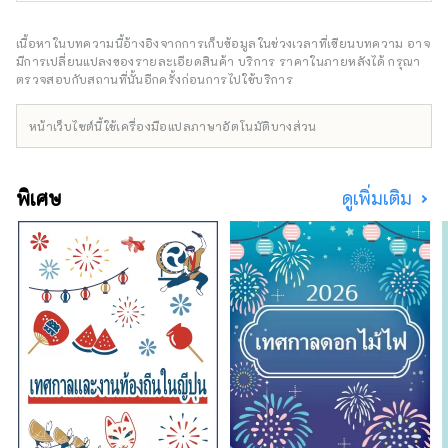
สถานที่แสดงดนตรีสด คุณสามารถพักผ่อนและ
เพลิดเพลินไปกับวันอันแสนงดงามในบริเวณนี้ได้
เนื้อหาในบทความนี้อ้างอิงจากการเก็บข้อมูลในช่วงเวลาที่เขียนบทความ อาจ
มีการเปลี่ยนแปลงของรายละเอียดสินค้า บริการ ราคาในภายหลังได้ กรุณา
ตรวจสอบกับสถานที่นั้นอีกครั้งก่อนการไปใช้บริการ
หน้าเว็บไซต์นี้ใช้เครื่องมือแปลภาษาอัตโนมัติบางส่วน
พิเศษ
ดูเพิ่มเติม