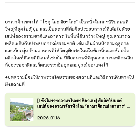
อาณาจักรแทงโก้ ``โชกุ โนะ มิยาโกะ'' เป็นหนึ่งในสถานีริมถนนที่
ใหญ่ที่สุดในญี่ปุ่น และเป็นสถานที่สัมผัสประสบการณ์ที่เต็มไปด้วย
เสน่ห์ของธรรมชาติและอาหาร ในพื้นที่อันกว้างใหญ่ คุณสามารถ
เพลิดเพลินกับประสบการณ์ธรรมชาติ เช่น เดินผ่านป่าตามฤดูกาล
และเก็บองุ่น ร้านอาหารที่ใช้วัตถุดิบสดใหม่ในท้องถิ่นและช้อปปิ้ง
ผลิตภัณฑ์พิเศษก็มีเสน่ห์เช่นกัน นี่คือสถานที่ที่คุณสามารถเพลิดเพลิน
กับธรรมชาติและวัฒนธรรมอันอุดมสมบูรณ์ของแทงโก้
◆บทความนี้จะให้ภาพรวมโดยรวมของสถานที่และวิธีการเดินทางไป
ยังสถานที่
[1 ชั่วโมงจากอามาโนะฮาชิดาเตะ] สัมผัสกับมนต์
เสน่ห์ของอาณาจักรทังโกะ "อาณาจักรแห่งอาหาร" ที่
คุณสามารถเพลิดเพลินไปกับเกียวโตตอนเหนือได้!
2026.01.16