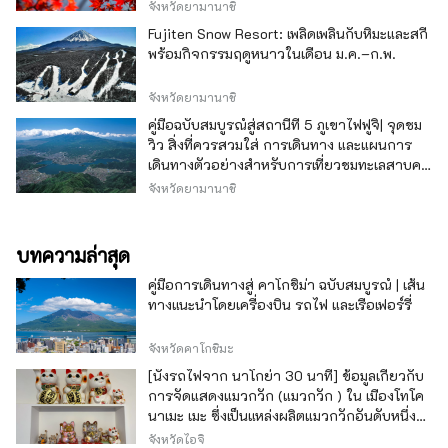
จังหวัดยามานาชิ
Fujiten Snow Resort: เพลิดเพลินกับหิมะและสกี
พร้อมกิจกรรมฤดูหนาวในเดือน ม.ค.–ก.พ.
จังหวัดยามานาชิ
คู่มือฉบับสมบูรณ์สู่สถานีที่ 5 ภูเขาไฟฟูจิ| จุดชม
วิว สิ่งที่ควรสวมใส่ การเดินทาง และแผนการ
เดินทางตัวอย่างสำหรับการเที่ยวชมทะเลสาบคา
วากุจิ
จังหวัดยามานาชิ
บทความล่าสุด
คู่มือการเดินทางสู่ คาโกชิม่า ฉบับสมบูรณ์ | เส้น
ทางแนะนำโดยเครื่องบิน รถไฟ และเรือเฟอร์รี่
จังหวัดคาโกชิมะ
[นั่งรถไฟจาก นาโกย่า 30 นาที] ข้อมูลเกี่ยวกับ
การจัดแสดงแมวกวัก (แมวกวัก ) ใน เมืองโทโค
นาเมะ เมะ ซึ่งเป็นแหล่งผลิตแมวกวักอันดับหนึ่ง
ของญี่ปุ่น
จังหวัดไอจิ