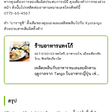
หากคุณต้องการลองสัมผัสประสบการณ์นี้ คุณต้องทำการจองล่วง
หน้า ดังนั้นโปรดติดต่อเราตามหมายเลขโทรศัพท์นี้
0772-65-4567
ทำ "บาราซูชิ" ดั้งเดิมของคุณเองและเพลิดเพลินไปกับ Kyotango
ด้วยประสาทสัมผัสทั้งห้า!
ร้านอาหารแทงโก้
627-0133 123 ทตโตริ, ยาซากะโจ, เมืองเคียวทัง
โกะ, จังหวัดเกียวโต
เพลิดเพลินกับอาหารทะเลและผักตาม
ฤดูกาลจาก Tango ในอาหารญี่ปุ่น เช่น 
ข้าวหน้าทะเล ซาซิมิ และเทมปุระ
สรุป