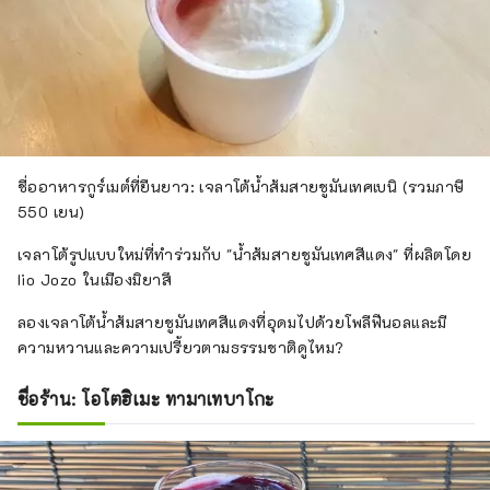
ชื่ออาหารกูร์เมต์ที่ยืนยาว: เจลาโต้น้ำส้มสายชูมันเทศเบนิ (รวมภาษี
550 เยน)
เจลาโต้รูปแบบใหม่ที่ทำร่วมกับ "น้ำส้มสายชูมันเทศสีแดง" ที่ผลิตโดย
Iio Jozo ในเมืองมิยาสึ
ลองเจลาโต้น้ำส้มสายชูมันเทศสีแดงที่อุดมไปด้วยโพลีฟีนอลและมี
ความหวานและความเปรี้ยวตามธรรมชาติดูไหม?
ชื่อร้าน: โอโตฮิเมะ ทามาเทบาโกะ