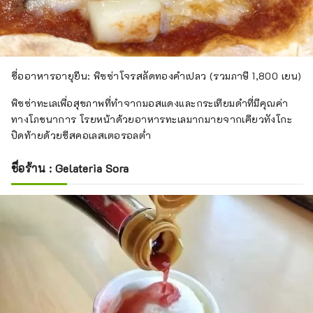
ชื่ออาหารอายุยืน: พิซซ่าโจรสลัดทองคำเปลว (รวมภาษี 1,800 เยน)
พิซซ่าทะเลเพื่อสุขภาพที่ทำจากมอสแดงและกระเทียมดำที่มีคุณค่า
ทางโภชนาการ โรยหน้าด้วยอาหารทะเลมากมายจากเคียวทังโกะ
ปิดท้ายด้วยชีสคอเลสเตอรอลต่ำ
ชื่อร้าน : Gelateria Sora