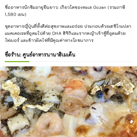
ชื่ออาหารนักชิมอายุยืนยาว: เกียวโตของทะเล Gozen (รวมภาษี
1,580 เยน)
ชุดอาหารญี่ปุ่นที่ทั้งดีต่อสุขภาพและอร่อย ประกอบด้วยเฮชิโกะปลา
แมคเคอเรลที่อุดมไปด้วย DHA ฮิจิกิและรากหญ้าเจ้าชู้ที่อุดมด้วย
ไฟเบอร์ และข้าวผัดไข่ที่มีคุณค่าทางโภชนาการ
ชื่อร้าน: ศูนย์อาหารนานาฮิเมเด็น