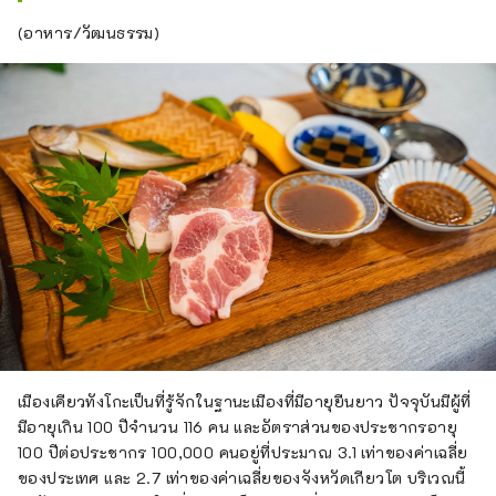
เพื่อที่จะเพลิดเพลินกับการเก็บผลไม้ 
(อาหาร/วัฒนธรรม)
จำเป็นต้องจองล่วงหน้า

โปรดตรวจสอบหน้ารายละเอียดสำหรับ
การเก็บผลไม้แต่ละครั้ง และจองทาง
โทรศัพท์ก่อนเวลา 17.00 น. ของวันก่อน
วันที่คุณต้องการ

(*หากใช้ในวันพุธ กรุณาจองภายในวัน
จันทร์เวลา 17.00 น.)

หากมีที่ว่างคุณสามารถจองได้ในวัน
เดียวกัน
เมืองเคียวทังโกะเป็นที่รู้จักในฐานะเมืองที่มีอายุยืนยาว ปัจจุบันมีผู้ที่
มีอายุเกิน 100 ปีจำนวน 116 คน และอัตราส่วนของประชากรอายุ
100 ปีต่อประชากร 100,000 คนอยู่ที่ประมาณ 3.1 เท่าของค่าเฉลี่ย
ของประเทศ และ 2.7 เท่าของค่าเฉลี่ยของจังหวัดเกียวโต บริเวณนี้