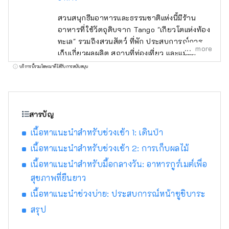
สวนสนุกธีมอาหารและธรรมชาติแห่งนี้มีร้าน
อาหารที่ใช้วัตถุดิบจาก Tango "เกียวโตแห่งท้อง
ทะเล" รวมถึงสวนสัตว์ ที่พัก ประสบการณ์การ
more
เก็บเกี่ยวผลผลิต สถานที่ท่องเที่ยว และแม้แต่
สถานที่แสดงดนตรีสด คุณสามารถพักผ่อนและ
บริการนี้รวมโฆษณาที่ได้รับการสนับสนุน
เพลิดเพลินไปกับวันอันแสนงดงามในบริเวณนี้ได้
สารบัญ
เนื้อหาแนะนำสำหรับช่วงเช้า 1: เดินป่า
เนื้อหาแนะนำสำหรับช่วงเช้า 2: การเก็บผลไม้
เนื้อหาแนะนำสำหรับมื้อกลางวัน: อาหารกูร์เมต์เพื่อ
สุขภาพที่ยืนยาว
เนื้อหาแนะนำช่วงบ่าย: ประสบการณ์หน้าซูชิบาระ
สรุป