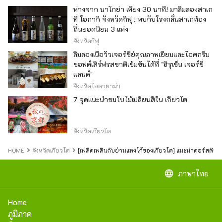
ห่างจาก นาโกย่า เพียง 30 นาที! มาลิ้มลองสาเก
ที่ โอกากิ จังหวัดกิฟุ ! พบกับโรงกลั่นสาเกท้อง
ถิ่นยอดนิยม 3 แห่ง
จังหวัดกิฟุ
ลิ้มลองเนื้อวัวเจอร์ซีย์คุณภาพเยี่ยมและไอศกรีม
ซอฟต์เสิร์ฟรสชาติเข้มข้นได้ที่ "ฮิรุเซ็น เจอร์ซี่
แลนด์"
จังหวัดโอคายาม่า
7 จุดแนะนำชมใบไม้เปลี่ยนสีใน เกียวโต
จังหวัดเกียวโต
HOME
จังหวัดเกียวโต
[เพลิดเพลินกับย่านแทงโก้ของเกียวโต] แนะนำคอร์สตัวอย่า
language
ภาษาไทย
Home
ภูมิภาค