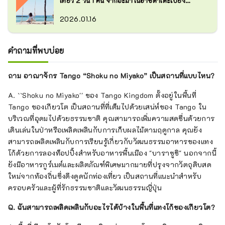
เที่ยว 2 วัน 1 คืน จากอะมาโนฮาชิดาเตะไปยัง
คาบสมุทรทังโกะ
2026.01.16
คำถามที่พบบ่อย
ถาม อาณาจักร Tango “Shoku no Miyako” เป็นสถานที่แบบไหน?
A. ``Shoku no Miyako'' ของ Tango Kingdom ตั้งอยู่ในพื้นที่
Tango ของเกียวโต เป็นสถานที่ที่เต็มไปด้วยเสน่ห์ของ Tango ใน
บริเวณที่อุดมไปด้วยธรรมชาติ คุณสามารถเพิ่มความสดชื่นด้วยการ
เดินเล่นในป่าหรือเพลิดเพลินกับการเก็บผลไม้ตามฤดูกาล คุณยัง
สามารถเพลิดเพลินกับการเรียนรู้เกี่ยวกับวัฒนธรรมอาหารของแทง
โก้ด้วยการลองท็อปปิ้งสำหรับอาหารพื้นเมือง "บาราซูชิ" นอกจากนี้
ยังมีอาหารกูร์เมต์และผลิตภัณฑ์พิเศษมากมายที่ปรุงจากวัตถุดิบสด
ใหม่จากท้องถิ่นซึ่งดึงดูดนักท่องเที่ยว เป็นสถานที่แนะนำสำหรับ
ครอบครัวและผู้ที่รักธรรมชาติและวัฒนธรรมญี่ปุ่น
Q. ฉันสามารถเพลิดเพลินกับอะไรได้บ้างในพื้นที่แทงโก้ของเกียวโต?