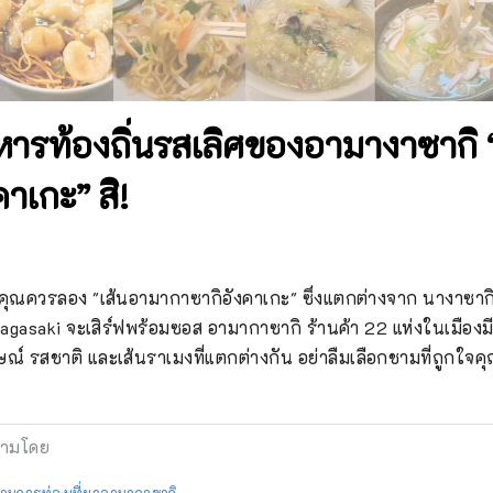
ารท้องถิ่นรสเลิศของอามางาซากิ 
าเกะ” สิ!
ณควรลอง "เส้นอามากาซากิอังคาเกะ" ซึ่งแตกต่างจาก นางาซากิ
gasaki จะเสิร์ฟพร้อมซอส อามากาซากิ ร้านค้า 22 แห่งในเมือ
์ รสชาติ และเส้นราเมงที่แตกต่างกัน อย่าลืมเลือกชามที่ถูกใจค
ามโดย
านการท่องเที่ยวอามากาซากิ