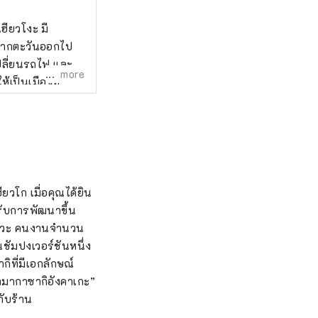
เฮียวโงะ มี
จากตะวันออกไป
เปลี่ยนรถไฟ และ
more
เป็นเมืองที่
ร้างปราสาทอามา
ษ์ทิศตะวันตกของ
ราสาทในปี พ.ศ.
องเมืองอีกครั้ง
ะมากมายที่
ยวโก เมื่อคุณได้ยิน
ยังคงอยู่ทั่วทั้ง
รับการพัฒนาขึ้น
ุณจะรู้สึกถึงความ
ยโชวะ คนงานจำนวน
ชัมปงเวอร์ชันหนึ่ง
ั้นเป็นต้นมาก็
ิที่มีเอกลักษณ์
แห่งชาติได้รับ
อามากาซากิอังคาเกะ”
เป้าหมายไว้สูงและ
กับร้าน
อนต่ำ เช่น การ