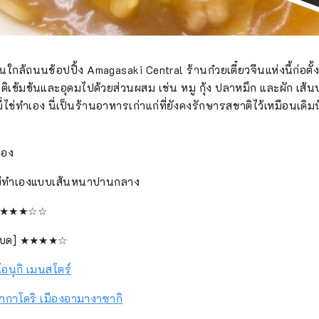
นใกล้ถนนช้อปปิ้ง Amagasaki Central ร้านก๋วยเตี๋ยวจีนแห่งนี้ก่อตั้ง
ติเข้มข้นและอุดมไปด้วยส่วนผสม เช่น หมู กุ้ง ปลาหมึก และผัก เส้น
่ทำเอง นี่เป็นร้านอาหารเก่าแก่ที่ยังคงรักษารสชาติไว้เหมือนเดิมนับ
ือง
่ไข่ทำเองแบบเส้นหนาปานกลาง
ย] ★★★☆☆
ั่วบด] ★★★★☆
โอนุกิ เมนสโตร์
ากาโดริ เมืองอามางาซากิ