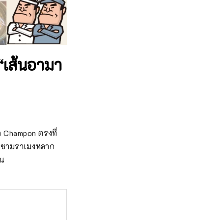
“เส้นอามา
 Champon ตรงที่
งมีชามราเมงหลาก
ุณ