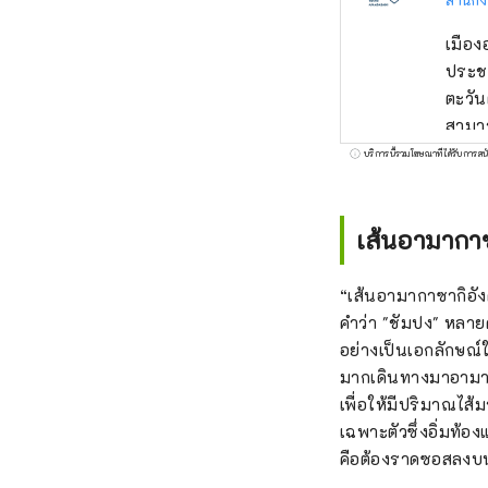
เมือง
ประช
ตะวัน
สามาร
สะดวกสบายมาก [เมืองที่มีปรา
บริการนี้รวมโฆษณาที่ได้รับการสน
จิคา
กาซาก
โอซาก
เส้นอามากาซ
2416 
[เมือ
“เส้นอามากาซากิอังค
พลุกพ
คำว่า "ชัมปง" หลาย
เมือง
อย่างเป็นเอกลักษณ
คิดถึงและความอบอุ่น [เ
มากเดินทางมาอามางา
ในฐาน
เพื่อให้มีปริมาณไส
เป็นผ
เฉพาะตัวซึ่งอิ่มท้
เลือก
คือต้องราดซอสลงบน
เผชิ