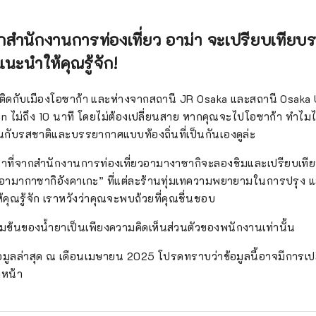
งอย่างมาก การปล่อยก๊าซเรือนกระจก *สำนักงานการท่องเที่ยวอามากาซากิซึ่ง
มาคมที่จัดตั้งขึ้นทั่วไปกำลังทำงานร่วมกับความร่วมมือของผู้มีส่วนได้ส
จากสำนักงานการท่องเที่ยว อาม่า จะเปรียบเทียบร
วข้องกับอามากาซากิ เพื่อดึงดูดนักท่องเที่ยวจำนวนมากและเสริมสร้
นะนำให้คุณรู้จัก!
ดยการใช้ทรัพยากรในท้องถิ่นให้เกิดประโยชน์สูงสุด ก่อตั้งขึ้นในเด
จุดมุ่งหมายของการทำงานในลักษณะที่มุ่งเน้นอนาคตเพื่อสร้างพื้นที่ท่อ
ู่ติดกับเมืองโอซาก้า และห่างจากสถานี JR Osaka และสถานี Osa
ักษณ์เฉพาะของอามากาซากิที่ส่งเสริมความภาคภูมิใจและความผู
n ไม่ถึง 10 นาที โดยไม่ต้องเปลี่ยนสาย หากคุณจะไปโอซาก้า ทำไม
ที่
ินกับรสชาติและบรรยากาศแบบท้องถิ่นที่เป็นกันเองดูล่ะ
้าที่จากสำนักงานการท่องเที่ยวอามางาซากิจะลองชิมและเปรียบเทีย
นอามากาซากิอังคาเกะ” ที่แต่ละร้านทุ่มเทความพยายามในการปรุง แ
คุณรู้จัก เราหวังว่าคุณจะพบถ้วยที่คุณชื่นชอบ
ข้นของน้ำยาเป็นเพียงความคิดเห็นส่วนตัวของพนักงานเท่านั้น
ข้อมูลล่าสุด ณ เดือนเมษายน 2025 โปรดทราบว่าข้อมูลนี้อาจมีการเ
งหน้า