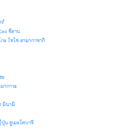
ร์
 Cao ซีอาน
โกะ ไทโช อามากาซากิ
ชะ
คมากาวะ
า มินามิ
่ปุ่น ยูเมะโคบาจิ
น