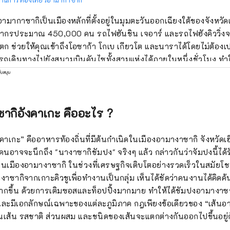
อามากาซากิเป็นเมืองหลักที่ตั้งอยู่ในมุมตะวันออกเฉียงใต้ของจังหวัด
ากรประมาณ 450,000 คน รถไฟฮันชิน เจอาร์ และรถไฟฮังคิววิ่ง
ตก ช่วยให้คุณเข้าถึงโอซาก้า โกเบ เกียวโต และนาราได้โดยไม่ต้อง
ถเดินทางไปยังสนามบินคันไซทั้งสามแห่งได้ภายในหนึ่งชั่วโมง ทำให้
สาท] ในปี 1617 ตามคำสั่งของผู้สำเร็จราชการเอโดะ โทดะ อุ
ับสนุน
เนะ ขุนนางศักดินากลายเป็นผู้ปกครองอาณาเขตอามากาซากิ และส
ิหลังใหม่ ปราสาทอามากาซากิมีรูปลักษณ์ตระหง่านในฐานะผู้พิทัก
้าเป็นเวลาประมาณ 250 ปีจนกระทั่งถูกรื้อถอนหลังจากคำสั่งยุบป
ากิอังคาเกะ คืออะไร ?
และได้รับการสร้างขึ้นใหม่ในปี พ.ศ. 2562 และกลายเป็นสัญลักษณ์ข
งแห่งมนุษยชาติ] อามากาซากิมีถนนช้อปปิ้งและห้องอาบน้ำสาธารณ
าเกะ” คืออาหารท้องถิ่นที่มีต้นกำเนิดในเมืองอามางาซากิ จังหวัดเฮี
ล่านไปด้วยผู้คนมาเป็นเวลานาน และบรรยากาศของย่านใจกลางเมืองก็
คนอาจจะนึกถึง "นางาซากิชัมปง" จริงๆ แล้ว กล่าวกันว่าจัมปงนี้ได้
 เมื่อคุณพูดคุยกับชายชราที่เป็นมิตรและเต็มไปด้วยความเป็นมนุษย์ ค
์ในเมืองอามางาซากิ ในช่วงที่เศรษฐกิจเติบโตอย่างรวดเร็วในสมั
มืองที่อุตสาหกรรมและสิ่งแวดล้อมอยู่ร่วมกัน] อามากาซากิก้าวแรก
ซากิจากเกาะคิวชูเพื่อทำงานเป็นกลุ่ม เห็นได้ชัดว่าคนงานได้คิดค้น
ะเมืองอุตสาหกรรมในสมัยเมจิด้วยการเปิดโรงงานสิ่งทอ และตั้งแต่น
้มากขึ้น ด้วยการเติมซอสและท็อปปิ้งมากมาย ทำให้ได้ชัมปงอามางาซาก
ู้นำการเติบโตทางเศรษฐกิจในระดับสูง ในช่วงไม่กี่ปีที่ผ่านมา รัฐบาล
องและมีเอกลักษณ์เฉพาะของแต่ละภูมิภาค กฎเพียงข้อเดียวของ “เส้น
ให้เป็น "เมืองต้นแบบด้านสิ่งแวดล้อม" ในปี 2555 ให้เป็นเมืองที่ตั้ง
เส้น รสชาติ ส่วนผสม และชนิดของเส้นจะแตกต่างกันออกไปขึ้นอยู่
ญกับความท้าทายในการบุกเบิกความพยายามในการบรรลุสังคมคาร์บ