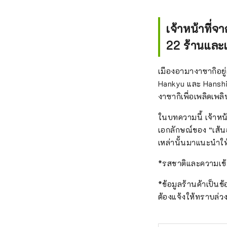
ลดจำนวนล
เป็นส
เจ้าหน้าที่
เกี่ย
22 ร้านและแ
ถิ่นโ
ด้วย 
เมืองอามางาซากิอย
เอกล
Hankyu และ Hanshi
ในพื้น
งาซากิเพื่อเพลิดเพล
ในบทความนี้ เจ้าหน
เอกลักษณ์ของ “เส้
เหล่านั้นมาแนะนำให้
*รสชาติและความเข้ม
*ข้อมูลร้านค้าเป็น
ต้องแจ้งให้ทราบล่ว