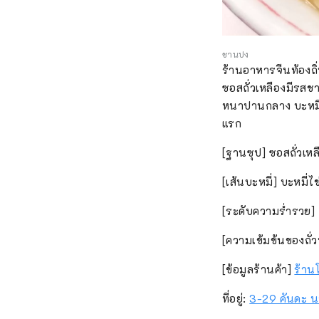
ชานปง
ร้านอาหารจีนท้องถิ่
ซอสถั่วเหลืองมีรสชา
หนาปานกลาง บะหมี่ไข
แรก
[ฐานซุป] ซอสถั่วเหล
[เส้นบะหมี่] บะหมี
[ระดับความร่ำรว
[ความเข้มข้นของถ
[ข้อมูลร้านค้า]
ร้าน
ที่อยู่:
3-29 คันดะ น