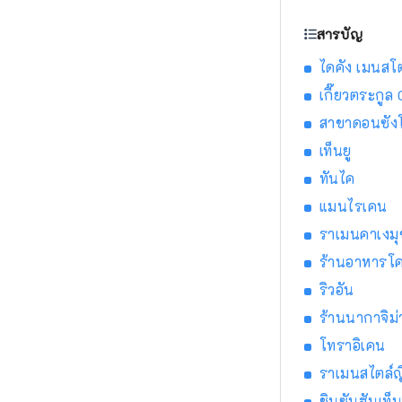
สารบัญ
ไดคัง เมนสโต
เกี๊ยวตระกูล
สาขาดอนซัง
เท็นยู
ทันไค
แมนไรเคน
ราเมนคาเงมุ
ร้านอาหารโ
ริวอัน
ร้านนากาจิม่
โทราอิเคน
ราเมนสไตล์ญี
ชินซันฮันเท็