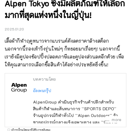
Alpen Tokyo ซึ่งมีผลิตภัณฑ์ให้เลือก
มากที่สุดแห่งหนึ่งในญี่ปุ่น!
2025.01.20
เสื้อผ้ากีฬาฤดูหนาวจากแบรนด์ดังลดราคาล้างสต็อก 
นอกจากนี้รองเท้าวิ่งรุ่นใหม่ๆ ก็ทยอยมาเรื่อยๆ! นอกจากนี้
เรายังมีคูปองช้อปปิ้งปลอดภาษีและคูปองส่วนลดอีกด้วย เพื่อ
ให้คุณสามารถเลือกซื้อสินค้าได้อย่างประหยัดยิ่งขึ้น!
บทความโดย
อัลเพนกรุ๊ป
AlpenGroup ดำเนินธุรกิจร้านค้าปลีกสำหรับ
สินค้ากีฬาและสันทนาการ ``SPORTS DEPO''
ร้านอุปกรณ์กีฬาทั่วไป ``Alpen Outdoors'' ร้าน
more
ขายอุปกรณ์กลางแจ้งเฉพาะทาง และ ``GOLF5''
ร้านขายอุปกรณ์กอล์ฟเฉพาะทาง เปิดให้บริการ
บริการนี้รวมโฆษณาที่ได้รับการสนับสนุน