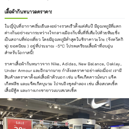
ทั่วประเทศ โดยนำเสนอสินค้ากีฬาจากแบรนด์
กีฬาชื่อดังรวมถึง เครื่องแต่งกายและรองเท้าที่ทัน
เสื้อผ้ากันหนาวลดราคา!
สมัยเรานำเสนอผลิตภัณฑ์และบริการที่หลาก
หลายที่จะตอบสนองผู้ที่ชื่นชอบกีฬาทุกคน
ในญี่ปุ่นที่อากาศเริ่มเย็นลงอย่างรวดเร็วตั้งแต่ต้นปี มีอุณหภูมิที่แตก
ต่างกันอย่างมากระหว่างใจกลางเมืองกับพื้นที่ที่เต็มไปด้วยหิมะซึ่ง
เป็นสถานที่ท่องเที่ยว โดยมีอุณหภูมิต่ำสุดในชิราคาวะโกะ (จังหวัดกิ
ฟุ) ยอดนิยม ) อยู่ที่ประมาณ -5°C โปรดเตรียมเสื้อผ้าที่อบอุ่น
สำหรับโอกาสนี้!
ราคาเสื้อผ้ากันหนาวจาก Nike, Adidas, New Balance, Oakley,
Under Armour และอีกมากมาย กำลังลดราคาอย่างต่อเนื่อง! เรามี
สินค้าลดราคาตั้งแต่เสื้อผ้าตัวนอก เช่น แจ็คเก็ตดาวน์หนา แจ็ค
เก็ตฟลีซ และแจ็คเก็ตบุนวม ไปจนถึงชุดลำลอง เช่น เสื้อสเวตเชิ้ต
เสื้อมีฮู้ด และกางเกงขายาวแบบสเวตเชิ้ต