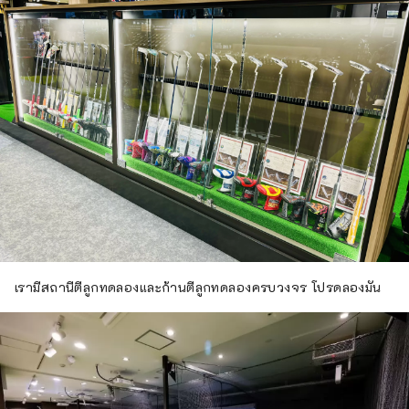
เรามีสถานีตีลูกทดลองและก้านตีลูกทดลองครบวงจร โปรดลองมัน