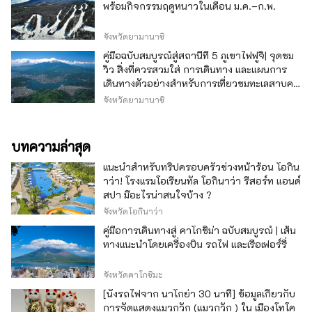
พร้อมกิจกรรมฤดูหนาวในเดือน ม.ค.–ก.พ.
จังหวัดยามานาชิ
คู่มือฉบับสมบูรณ์สู่สถานีที่ 5 ภูเขาไฟฟูจิ| จุดชม
วิว สิ่งที่ควรสวมใส่ การเดินทาง และแผนการ
เดินทางตัวอย่างสำหรับการเที่ยวชมทะเลสาบคา
วากุจิ
จังหวัดยามานาชิ
บทความล่าสุด
แนะนำสำหรับทริปครอบครัวช่วงหน้าร้อน โอกิน
าว่า! โรงแรมโอเรียนทัล โอกินาว่า รีสอร์ท แอนด์
สปา มีอะไรน่าสนใจบ้าง ?
จังหวัดโอกินาว่า
คู่มือการเดินทางสู่ คาโกชิม่า ฉบับสมบูรณ์ | เส้น
ทางแนะนำโดยเครื่องบิน รถไฟ และเรือเฟอร์รี่
จังหวัดคาโกชิมะ
[นั่งรถไฟจาก นาโกย่า 30 นาที] ข้อมูลเกี่ยวกับ
การจัดแสดงแมวกวัก (แมวกวัก ) ใน เมืองโทโค