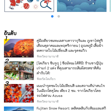
อันดับ
คู่มือเที่ยวชมทะเลสาบคาวากุจิและ ภูเขาไฟฟูจิ
เดือนตุลาคมและพฤศจิกายน | อุณหภูมิ เสื้อผ้า
เทศกาลใบไม้เปลี่ยนสี และจุดชมวิว
จังหวัดยามานาชิ
[โตเกียว ชินจูกุ ] ซื้อมัทฉะได้ที่นี่! ร้านชาญี่ปุ่น
เก่าแก่ 2 แห่ง ที่คุณสามารถสัมผัสรสชาติต้น
ตำรับได้!
จังหวัดโตเกียว
แนะนำจุดชมใบไม้เปลี่ยนสี และสถานที่น่าสนใจ
ในเมืองโฮคุโตะ เพียง 2 ชม. จากโตเกียวโดย
รถไฟด่วน Azusa
จังหวัดยามานาชิ
Fujiten Snow Resort: เพลิดเพลินกับหิมะและสกี