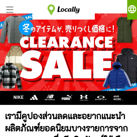
language
เรามีคูปองส่วนลดและอยากแนะนำ
ผลิตภัณฑ์ยอดนิยมบางรายการจาก