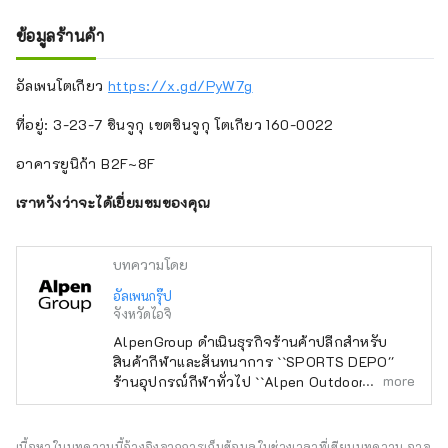
ข้อมูลร้านค้า
อัลเพนโตเกียว
https://x.gd/PyW7g
ที่อยู่: 3-23-7 ชินจูกุ เขตชินจูกุ โตเกียว 160-0022
อาคารยูนิก้า B2F~8F
เราหวังว่าจะได้เยี่ยมชมของคุณ
บทความโดย
อัลเพนกรุ๊ป
จังหวัดไอจิ
AlpenGroup ดำเนินธุรกิจร้านค้าปลีกสำหรับ
สินค้ากีฬาและสันทนาการ ``SPORTS DEPO''
more
ร้านอุปกรณ์กีฬาทั่วไป ``Alpen Outdoors'' ร้าน
ขายอุปกรณ์กลางแจ้งเฉพาะทาง และ ``GOLF5''
ร้านขายอุปกรณ์กอล์ฟเฉพาะทาง เปิดให้บริการ
ทั่วประเทศ โดยนำเสนอสินค้ากีฬาจากแบรนด์
เนื้อหาในบทความนี้อ้างอิงจากการเก็บข้อมูลในช่วงเวลาที่เขียนบทความ อาจ