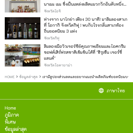
นาเมะ เมะ ซึ่งเป็นแหล่งผลิตแมวกวักอันดับหนึ่ง
ของญี่ปุ่น
จังหวัดไอจิ
ห่างจาก นาโกย่า เพียง 30 นาที! มาลิ้มลองสาเก
ที่ โอกากิ จังหวัดกิฟุ ! พบกับโรงกลั่นสาเกท้อง
ถิ่นยอดนิยม 3 แห่ง
จังหวัดกิฟุ
ลิ้มลองเนื้อวัวเจอร์ซีย์คุณภาพเยี่ยมและไอศกรีม
ซอฟต์เสิร์ฟรสชาติเข้มข้นได้ที่ "ฮิรุเซ็น เจอร์ซี่
แลนด์"
จังหวัดโอคายาม่า
HOME
ข้อมูลล่าสุด
เรามีคูปองส่วนลดและอยากแนะนำผลิตภัณฑ์ยอดนิยมบางรายการ
language
ภาษาไทย
Home
ภูมิภาค
พิเศษ
ข้อมูลล่าสุด