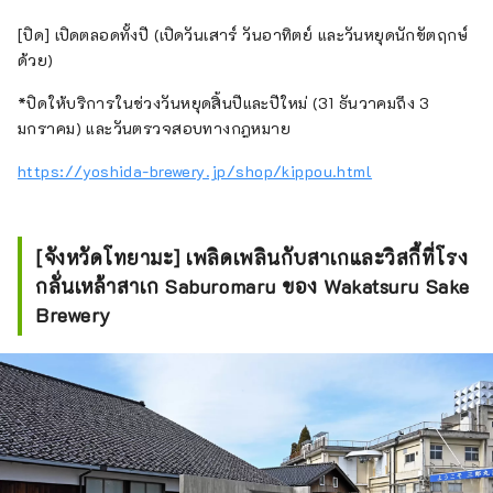
[ปิด] เปิดตลอดทั้งปี (เปิดวันเสาร์ วันอาทิตย์ และวันหยุดนักขัตฤกษ์
ด้วย)
*ปิดให้บริการในช่วงวันหยุดสิ้นปีและปีใหม่ (31 ธันวาคมถึง 3
มกราคม) และวันตรวจสอบทางกฎหมาย
https://yoshida-brewery.jp/shop/kippou.html
[จังหวัดโทยามะ] เพลิดเพลินกับสาเกและวิสกี้ที่โรง
กลั่นเหล้าสาเก Saburomaru ของ Wakatsuru Sake
Brewery