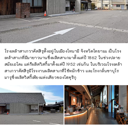
โรงเหล้าสาเกวาคัตสึรุตั้งอยู่ในเมืองโทนามิ จังหวัดโทยามะ เป็นโรง
เหล้าสาเกที่มีมายาวนานซึ่งผลิตสาเกมาตั้งแต่ปี 1862 ในช่วงปลาย
สมัยเอโดะ แต่ก็ผลิตวิสกี้มาตั้งแต่ปี 1952 เช่นกัน ในบริเวณโรงเหล้า
สาเกวาคัตสึรุมีโรงงานผลิตสาเกที่ใช้หมักข้าว และโรงกลั่นซาบุโร
มารุซึ่งผลิตวิสกี้เพียงแห่งเดียวของโฮคุริกุ