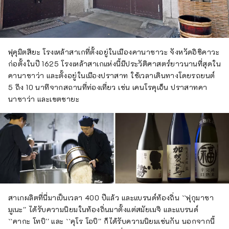
ฟุคุมิตสึยะ โรงเหล้าสาเกที่ตั้งอยู่ในเมืองคานาซาวะ จังหวัดอิชิคาวะ
ก่อตั้งในปี 1625 โรงเหล้าสาเกแห่งนี้มีประวัติศาสตร์ยาวนานที่สุดใน
คานาซาว่า และตั้งอยู่ในเมืองปราสาท ใช้เวลาเดินทางโดยรถยนต์
5 ถึง 10 นาทีจากสถานที่ท่องเที่ยว เช่น เคนโรคุเอ็น ปราสาทคา
นาซาว่า และเขตชายะ
สาเกผลิตที่นี่มาเป็นเวลา 400 ปีแล้ว และแบรนด์ท้องถิ่น ``ฟุกุมาซา
มูเนะ'' ได้รับความนิยมในท้องถิ่นมาตั้งแต่สมัยเมจิ และแบรนด์
``คากะ โทบิ'' และ ``คุโร โอบิ'' ก็ได้รับความนิยมเช่นกัน นอกจากนี้