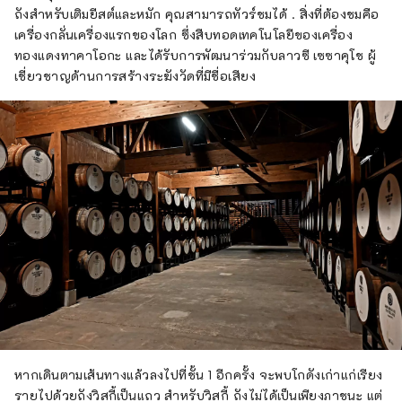
ถังสำหรับเติมยีสต์และหมัก คุณสามารถทัวร์ชมได้ . สิ่งที่ต้องชมคือ
เครื่องกลั่นเครื่องแรกของโลก ซึ่งสืบทอดเทคโนโลยีของเครื่อง
ทองแดงทาคาโอกะ และได้รับการพัฒนาร่วมกับลาวซี เซซาคุโช ผู้
เชี่ยวชาญด้านการสร้างระฆังวัดที่มีชื่อเสียง
หากเดินตามเส้นทางแล้วลงไปที่ชั้น 1 อีกครั้ง จะพบโกดังเก่าแก่เรียง
รายไปด้วยถังวิสกี้เป็นแถว สำหรับวิสกี้ ถังไม่ได้เป็นเพียงภาชนะ แต่