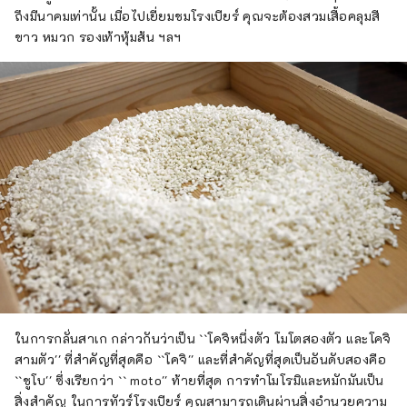
ถึงมีนาคมเท่านั้น เมื่อไปเยี่ยมชมโรงเบียร์ คุณจะต้องสวมเสื้อคลุมสี
ขาว หมวก รองเท้าหุ้มส้น ฯลฯ
ในการกลั่นสาเก กล่าวกันว่าเป็น ``โคจิหนึ่งตัว โมโตสองตัว และโคจิ
สามตัว'' ที่สำคัญที่สุดคือ ``โคจิ'' และที่สำคัญที่สุดเป็นอันดับสองคือ
``ชูโบ'' ซึ่งเรียกว่า `` moto'' ท้ายที่สุด การทำโมโรมิและหมักมันเป็น
สิ่งสำคัญ ในการทัวร์โรงเบียร์ คุณสามารถเดินผ่านสิ่งอำนวยความ