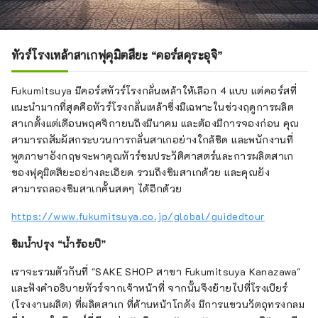
ทัวร์โรงเหล้าสาเกฟุคุมิตสึยะ “คอร์สคุระอุจิ”
Fukumitsuya มีคอร์สทัวร์โรงกลั่นเหล้าให้เลือก 4 แบบ แต่คอร์สที่
แนะนำมากที่สุดคือทัวร์โรงกลั่นเหล้าซึ่งมีเฉพาะในช่วงฤดูการผลิต
สาเกตั้งแต่เดือนพฤศจิกายนถึงมีนาคม และต้องมีการจองก่อน คุณ
สามารถสัมผัสกระบวนการกลั่นสาเกอย่างใกล้ชิด และพนักงานที่
พูดภาษาอังกฤษจะพาคุณทัวร์ชมประวัติศาสตร์และการผลิตสาเก
ของฟุคุมิตสึยะอย่างละเอียด รวมถึงชิมสาเกด้วย และคุณยัง
สามารถลองชิมสาเกคั้นสดๆ ได้อีกด้วย
https://www.fukumitsuya.co.jp/global/guidedtour
ชิมน้ำปรุง “น้ำร้อยปี”
เราจะรวมตัวกันที่ "SAKE SHOP สาขา Fukumitsuya Kanazawa"
และฟังคำอธิบายทัวร์จากเจ้าหน้าที่ จากนั้นจึงย้ายไปที่โรงเบียร์
(โรงงานผลิต) ที่ผลิตสาเก ที่ด้านหน้าโกดัง มีการแขวนวัตถุทรงกลม