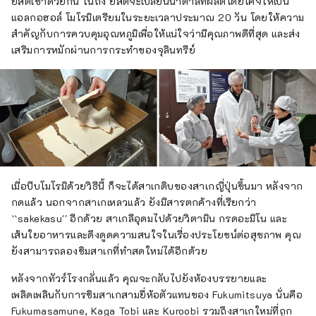
ยีสต์เข้าด้วยกัน ในถัง ยีสต์จะเปลี่ยนน้ำตาลที่ผลิตโดยโคจิให้เป็น
แอลกอฮอล์ โมโรมิเตรียมในระยะเวลาประมาณ 20 วัน โดยให้ความ
สำคัญกับการควบคุมอุณหภูมิเพื่อให้แน่ใจว่ามีคุณภาพดีที่สุด และส่ง
เสริมการหมักผ่านการกระทำของจุลินทรีย์
เมื่อบีบโมโรมิด้วยวิธีนี้ ก็จะได้สาเกดิบของสาเกญี่ปุ่นขึ้นมา หลังจาก
กดแล้ว นอกจากสาเกเหลวแล้ว ยังมีสารตกค้างที่เรียกว่า
``sakekasu'' อีกด้วย สาเกลีอุดมไปด้วยวิตามิน กรดอะมิโน และ
เส้นใยอาหารและดึงดูดความสนใจในเรื่องประโยชน์ต่อสุขภาพ คุณ
ยังสามารถลองชิมสาเกที่ทำสดใหม่ได้อีกด้วย
หลังจากทัวร์โรงกลั่นแล้ว คุณจะกลับไปยังห้องบรรยายและ
เพลิดเพลินกับการชิมสาเกสามยี่ห้อตัวแทนของ Fukumitsuya นั่นคือ
Fukumasamune, Kaga Tobi และ Kuroobi รวมถึงสาเกใหม่ที่ถูก