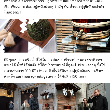
ที่ทำจากใบซีดาร์ที่เรียกว่า ``สุกิทามะ'' และ ``ซาคาบายาชิ'' และมี
เชือกชิเมนาวะห้อยอยู่เหนือประตู ใกล้ๆ กัน น้ำของฟุคุมิตสึยะกำลัง
ไหลออกมา
ที่นี่คุณสามารถชิมน้ำที่ใช้ในการต้มสาเกซึ่งจะกำหนดรสชาติของ
สาเกได้ น้ำที่ใช้ต้มเบียร์นี้คือน้ำธรรมชาติที่อุดมไปด้วยแร่ธาตุ ซึ่งใช้
เวลานานกว่า 100 ปีจึงไหลมาถึงชั้นใต้ดินของฟุคุมิตสึยะจากเชิงเขา
ฮาคุซัง และไหลมาอุดมสมบูรณ์จากใต้ดินลึก 150 เมตร