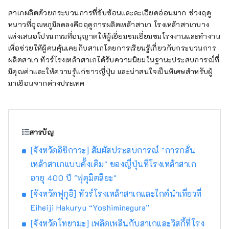
สาเกผลิตด้วยกระบวนการที่ซับซ้อนและละเอียดอ่อนมาก ช่วงฤดู
หนาวที่อุณหภูมิลดลงคือฤดูการผลิตเหล้าสาเก โรงเหล้าสาเกบาง
แห่งเสนอโปรแกรมที่อนุญาตให้ผู้เยี่ยมชมเยี่ยมชมโรงงานและทำงาน
เพื่อช่วยให้ผู้คนคุ้นเคยกับสาเกโดยการเรียนรู้เกี่ยวกับกระบวนการ
ผลิตสาเก ทัวร์โรงเหล้าสาเกได้รับความนิยมในฐานะประสบการณ์ที่
มีคุณค่าและให้ความรู้แก่ชาวญี่ปุ่น และน่าสนใจเป็นพิเศษสำหรับผู้
มาเยือนจากต่างประเทศ
สารบัญ
[จังหวัดอิชิกาวะ] สัมผัสประสบการณ์ "การกลั่น
เหล้าสาเกแบบดั้งเดิม" ของญี่ปุ่นที่โรงเหล้าสาเก
อายุ 400 ปี "ฟุคุมิตสึยะ"
[จังหวัดฟุกุอิ] ทัวร์โรงเหล้าสาเกและไกด์นำเที่ยวที่
Eiheiji Hakuryu “Yoshiminegura”
[จังหวัดโทยามะ] เพลิดเพลินกับสาเกและวิสกี้ที่โรง