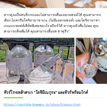
หากคุณเป็นคนขับรถและไม่สามารถดื่มแอลกอฮอล์ได้ คุณสามารถ
เลือกไอศกรีมโคจิอามาซาเกะ (ไม่มีแอลกอฮอล์) และโคจิอามาซา
เกะแบบซอฟต์เสิร์ฟพิเศษของโรงเบียร์ได้ หากคุณยังดื่มไม่พอ คุณ
สามารถสั่งเพิ่มได้ คุณสามารถลิ้มรส ฮาคุริว"
ทัวร์โรงเหล้าสาเก "โยชิมิเนกุระ" และทัวร์พร้อมไกด์
https://yoshida-brewery.jp/shop/kippou.html