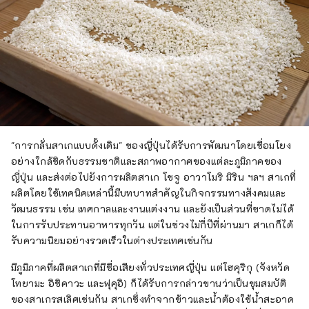
"การกลั่นสาเกแบบดั้งเดิม" ของญี่ปุ่นได้รับการพัฒนาโดยเชื่อมโยง
อย่างใกล้ชิดกับธรรมชาติและสภาพอากาศของแต่ละภูมิภาคของ
ญี่ปุ่น และส่งต่อไปยังการผลิตสาเก โชจู อาวาโมริ มิริน ฯลฯ สาเกที่
ผลิตโดยใช้เทคนิคเหล่านี้มีบทบาทสำคัญในกิจกรรมทางสังคมและ
วัฒนธรรม เช่น เทศกาลและงานแต่งงาน และยังเป็นส่วนที่ขาดไม่ได้
ในการรับประทานอาหารทุกวัน แต่ในช่วงไม่กี่ปีที่ผ่านมา สาเกก็ได้
รับความนิยมอย่างรวดเร็วในต่างประเทศเช่นกัน
มีภูมิภาคที่ผลิตสาเกที่มีชื่อเสียงทั่วประเทศญี่ปุ่น แต่โฮคุริกุ (จังหวัด
โทยามะ อิชิคาวะ และฟุคุอิ) ก็ได้รับการกล่าวขานว่าเป็นขุมสมบัติ
ของสาเกรสเลิศเช่นกัน สาเกซึ่งทำจากข้าวและน้ำต้องใช้น้ำสะอาด