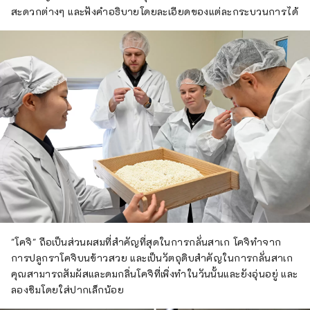
สะดวกต่างๆ และฟังคำอธิบายโดยละเอียดของแต่ละกระบวนการได้
"โคจิ" ถือเป็นส่วนผสมที่สำคัญที่สุดในการกลั่นสาเก โคจิทำจาก
การปลูกราโคจิบนข้าวสวย และเป็นวัตถุดิบสำคัญในการกลั่นสาเก
คุณสามารถสัมผัสและดมกลิ่นโคจิที่เพิ่งทำในวันนั้นและยังอุ่นอยู่ และ
ลองชิมโดยใส่ปากเล็กน้อย