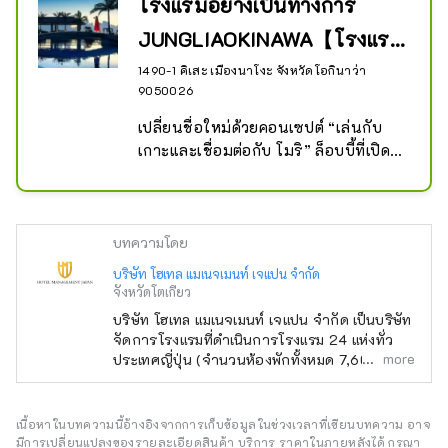
โรงแรมอย่างเป็นทางการ
JUNGLIAOKINAWA【โรงแรม
โอเรียนทัล โอกินาว่า...
1490-1 คิเสะ เมืองนาโงะ จังหวัดโอกินาว่า
9050026
เปลี่ยนชื่อใหม่ด้วยคอนเซปต์ “เล่นกับ
เกาะและเชื่อมต่อกับ โมริ” ล็อบบี้ที่เปิด
โล่งเต็มไปด้วยความเขียวขจีชวนให้
นึกถึง โมริ ของยันบารุ ห้องพักกว้าง
ขวางกว่า 44 ตารางเมตร และสระว่าย
น้ำยาว 170 เมตรบนเนินเขาที่หันหน้า
บทความโดย
ไปทางทะเลนั้นมีขนาดใหญ่โตมโหฬาร 
บริษัท โฮเทล แมเนจเมนท์ เจแปน จำกัด
Oriental Hotel โอกินาว่า Resort & 
จังหวัดโตเกียว
Spa เป็นโรงแรมอย่างเป็นทางการของ 
บริษัท โฮเทล แมเนจเมนท์ เจแปน จำกัด เป็นบริษัท
Junglia โอกินาว่า ซึ่งตั้งอยู่ใน เมืองนา
จัดการโรงแรมที่ดำเนินการโรงแรม 24 แห่งทั่ว
โงะ จังหวัดโอกินาว่า ว่า
more
ประเทศญี่ปุ่น (จำนวนห้องพักทั้งหมด 7,601 ห้อง)
นอกเหนือจากแบรนด์ของตนเองอย่าง "โอเรียน
ทัล โฮเทล" และ "โรงแรมโอเรียนทัล เอ็กซ์เพรส"
แล้ว บริษัทยังบริหารและจัดการโรงแรมอีกหลาย
เนื้อหาในบทความนี้อ้างอิงจากการเก็บข้อมูลในช่วงเวลาที่เขียนบทความ อาจ
แห่ง เช่น "ฮิลตัน" "เชอราตัน" และ "โรงแรมนิกโก้"
มีการเปลี่ยนแปลงของรายละเอียดสินค้า บริการ ราคาในภายหลังได้ กรุณา