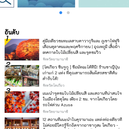
อันดับ
คู่มือเที่ยวชมทะเลสาบคาวากุจิและ ภูเขาไฟฟูจิ
เดือนตุลาคมและพฤศจิกายน | อุณหภูมิ เสื้อผ้า
เทศกาลใบไม้เปลี่ยนสี และจุดชมวิว
จังหวัดยามานาชิ
[โตเกียว ชินจูกุ ] ซื้อมัทฉะได้ที่นี่! ร้านชาญี่ปุ่น
เก่าแก่ 2 แห่ง ที่คุณสามารถสัมผัสรสชาติต้น
ตำรับได้!
จังหวัดโตเกียว
แนะนำจุดชมใบไม้เปลี่ยนสี และสถานที่น่าสนใจ
ในเมืองโฮคุโตะ เพียง 2 ชม. จากโตเกียวโดย
รถไฟด่วน Azusa
จังหวัดยามานาชิ
12 สถานที่แนะนำในคุรามาเอะ แหล่งท่องเที่ยวที่
ไม่ค่อยมีใครรู้จักถัดจากอาซากุสะ โตเกียว -