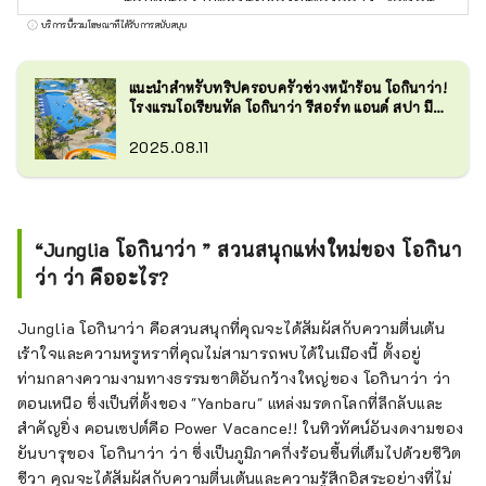
ทัล โฮเทล" และ "โรงแรมโอเรียนทัล เอ็กซ์เพรส"
บริการนี้รวมโฆษณาที่ได้รับการสนับสนุน
แล้ว บริษัทยังบริหารและจัดการโรงแรมอีกหลาย
แห่ง เช่น "ฮิลตัน" "เชอราตัน" และ "โรงแรมนิก
แนะนำสำหรับทริปครอบครัวช่วงหน้าร้อน โอกินาว่า!
โก้"
โรงแรมโอเรียนทัล โอกินาว่า รีสอร์ท แอนด์ สปา มี
อะไรน่าสนใจบ้าง ?
2025.08.11
“Junglia โอกินาว่า ” สวนสนุกแห่งใหม่ของ โอกินา
ว่า ว่า คืออะไร?
Junglia โอกินาว่า คือสวนสนุกที่คุณจะได้สัมผัสกับความตื่นเต้น
เร้าใจและความหรูหราที่คุณไม่สามารถพบได้ในเมืองนี้ ตั้งอยู่
ท่ามกลางความงามทางธรรมชาติอันกว้างใหญ่ของ โอกินาว่า ว่า
ตอนเหนือ ซึ่งเป็นที่ตั้งของ "Yanbaru" แหล่งมรดกโลกที่ลึกลับและ
สำคัญยิ่ง คอนเซปต์คือ Power Vacance!! ในทิวทัศน์อันงดงามของ
ยันบารุของ โอกินาว่า ว่า ซึ่งเป็นภูมิภาคกึ่งร้อนชื้นที่เต็มไปด้วยชีวิต
ชีวา คุณจะได้สัมผัสกับความตื่นเต้นและความรู้สึกอิสระอย่างที่ไม่