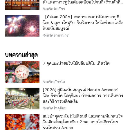
ตั้งแต่อาหารกูร์เมต์ยอดนิยมไปจนถึงร้านค้าที่มี
เอกลักษณ์ -
จังหวัดโตเกียว
【อัปเดต 2026】เทศกาลดอกไม้ไฟคาวากูชิ
โกะ & ภูเขาไฟฟูจิ：วันจัดงาน ไฮไลท์ และเคล็ด
ลับฉบับสมบูรณ์
จังหวัดยามานาชิ
บทความล่าสุด
7 จุดแนะนำชมใบไม้เปลี่ยนสีใน เกียวโต
จังหวัดเกียวโต
[2026] คู่มือฉบับสมบูรณ์ Naruto Awaodori
โตะ จังหวัด โทคุชิมะ : กำหนดการ การเดินทาง
และวิธีการเพลิดเพลิน
จังหวัดโทคุชิมะ
แนะนำจุดชมใบไม้เปลี่ยนสี และสถานที่น่าสนใจ
ในเมืองโฮคุโตะ เพียง 2 ชม. จากโตเกียวโดย
รถไฟด่วน Azusa