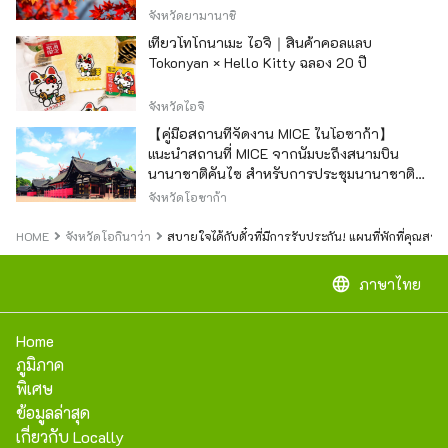
จังหวัดยามานาชิ
เที่ยวโทโกนาเมะ ไอจิ｜สินค้าคอลแลบ
Tokonyan × Hello Kitty ฉลอง 20 ปี
จังหวัดไอจิ
【คู่มือสถานที่จัดงาน MICE ในโอซาก้า】
แนะนำสถานที่ MICE จากนัมบะถึงสนามบิน
นานาชาติคันไซ สำหรับการประชุมนานาชาติ
และกิจกรรมองค์กร
จังหวัดโอซาก้า
HOME
จังหวัดโอกินาว่า
สบายใจได้กับตั๋วที่มีการรับประกัน! แผนที่พักที่คุณส
language
ภาษาไทย
Home
ภูมิภาค
พิเศษ
ข้อมูลล่าสุด
เกี่ยวกับ Locally