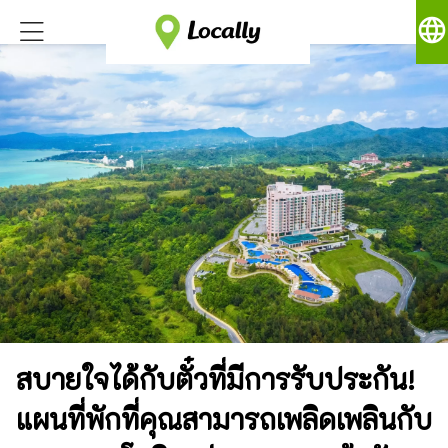
language
สบายใจได้กับตั๋วที่มีการรับประกัน!
แผนที่พักที่คุณสามารถเพลิดเพลินกับ