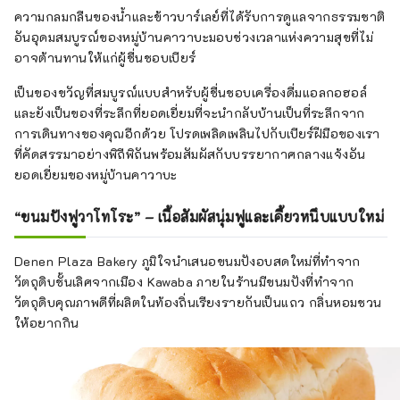
ความกลมกลืนของน้ำและข้าวบาร์เลย์ที่ได้รับการดูแลจากธรรมชาติ
อันอุดมสมบูรณ์ของหมู่บ้านคาวาบะมอบช่วงเวลาแห่งความสุขที่ไม่
อาจต้านทานให้แก่ผู้ชื่นชอบเบียร์
เป็นของขวัญที่สมบูรณ์แบบสำหรับผู้ชื่นชอบเครื่องดื่มแอลกอฮอล์
และยังเป็นของที่ระลึกที่ยอดเยี่ยมที่จะนำกลับบ้านเป็นที่ระลึกจาก
การเดินทางของคุณอีกด้วย โปรดเพลิดเพลินไปกับเบียร์ฝีมือของเรา
ที่คัดสรรมาอย่างพิถีพิถันพร้อมสัมผัสกับบรรยากาศกลางแจ้งอัน
ยอดเยี่ยมของหมู่บ้านคาวาบะ
“ขนมปังฟูวาโทโระ” – เนื้อสัมผัสนุ่มฟูและเคี้ยวหนึบแบบใหม่
Denen Plaza Bakery ภูมิใจนำเสนอขนมปังอบสดใหม่ที่ทำจาก
วัตถุดิบชั้นเลิศจากเมือง Kawaba ภายในร้านมีขนมปังที่ทำจาก
วัตถุดิบคุณภาพดีที่ผลิตในท้องถิ่นเรียงรายกันเป็นแถว กลิ่นหอมชวน
ให้อยากกิน