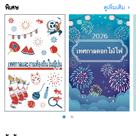
แข็งแกร่ง คุณสามารถเดินทางไปยังเมืองทาคา
พิเศษ
ดูเพิ่มเติม
ซากิซึ่งเป็นศูนย์กลางการคมนาคมขนส่งจาก
โตเกียวได้ภายในเวลาประมาณหนึ่งชั่วโมงโดยนั่ง
ชินคันเซ็น ดังนั้นคุณจึงสามารถเพลิดเพลินกับการ
ท่องเที่ยวแบบไปเช้าเย็นกลับได้ แต่คุณสามารถ
ดื่มด่ำกับมนต์เสน่ห์ของกุนมะได้มากขึ้นด้วยการ
พักอยู่หลายวัน