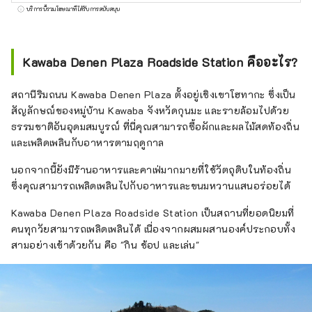
ในบริเวณใกล้กับโตเกียว มีแหล่งออนเซ็นที่น่า
บริการนี้รวมโฆษณาที่ได้รับการสนับสนุน
สนใจหลายแห่งที่รายล้อมไปด้วยธรรมชาติที่
สวยงาม เช่น ภูเขา พื้นที่ชุ่มน้ำ และทะเลสาบ
ทำให้เหมาะสำหรับผู้ที่ต้องการพักผ่อนและหลีก
Kawaba Denen Plaza Roadside Station คืออะไร?
หนีจากความวุ่นวายในชีวิตประจำวัน หรือผู้ที่
ต้องการเพลิดเพลินกับกิจกรรมกลางแจ้ง คุณ
สถานีริมถนน Kawaba Denen Plaza ตั้งอยู่เชิงเขาโฮทากะ ซึ่งเป็น
สามารถดื่มด่ำไปกับวัฒนธรรมญี่ปุ่นในเมืองเล็ก
สัญลักษณ์ของหมู่บ้าน Kawaba จังหวัดกุนมะ และรายล้อมไปด้วย
ๆ ที่ซึ่งประเพณีการเลี้ยงไหมและงานฝีมือยังคง
ธรรมชาติอันอุดมสมบูรณ์ ที่นี่คุณสามารถซื้อผักและผลไม้สดท้องถิ่น
แข็งแกร่ง คุณสามารถเดินทางไปยังเมืองทาคา
และเพลิดเพลินกับอาหารตามฤดูกาล
ซากิซึ่งเป็นศูนย์กลางการคมนาคมขนส่งจาก
โตเกียวได้ภายในเวลาประมาณหนึ่งชั่วโมงโดยนั่ง
นอกจากนี้ยังมีร้านอาหารและคาเฟ่มากมายที่ใช้วัตถุดิบในท้องถิ่น
ชินคันเซ็น ดังนั้นคุณจึงสามารถเพลิดเพลินกับการ
ซึ่งคุณสามารถเพลิดเพลินไปกับอาหารและขนมหวานแสนอร่อยได้
ท่องเที่ยวแบบไปเช้าเย็นกลับได้ แต่คุณสามารถ
Kawaba Denen Plaza Roadside Station เป็นสถานที่ยอดนิยมที่
ดื่มด่ำกับมนต์เสน่ห์ของกุนมะได้มากขึ้นด้วยการ
คนทุกวัยสามารถเพลิดเพลินได้ เนื่องจากผสมผสานองค์ประกอบทั้ง
พักอยู่หลายวัน
สามอย่างเข้าด้วยกัน คือ "กิน ช้อป และเล่น"