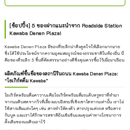
หมู่บ้านคาวาบะ จังหวัดกุนมะ ได้อย่าง
เต็มที่ ซึ่งมีนักท่องเที่ยวมาเยี่ยมชม 2.5 
ล้านคนทุกปี เป็นสถานีริมทางที่อิ่มเอม
ใจมากจนไม่เพียงแต่แวะซื้อของที่ระลึก
[ช้อปปิ้ง] 5 ของฝากแนะนำจาก Roadside Station
หรือทานอาหารเท่านั้น แต่ยังใช้เวลา
Kawaba Denen Plaza!
สนุกสนานได้ทั้งวันอีกด้วย
Kawaba Denen Plaza มีของที่ระลึกน่าดึงดูดใจให้เลือกมากมาย
ซึ่งได้ใช้ประโยชน์จากความอุดมสมบูรณ์ของธรรมชาติในท้องถิ่น นี่
คือของที่ระลึก 5 ชิ้นที่คัดสรรมาอย่างดีซึ่งคุณควรซื้อไว้เมื่อมาเยือน
ผลิตภัณฑ์ขึ้นชื่อของสถานีริมถนน Kawaba Denen Plaza:
“โยเกิร์ตดื่ม Kawaba”
โยเกิร์ตพร้อมดื่มคาวาบะคือโยเกิร์ตพร้อมดื่มระดับหรูหราที่ทำมา
จากนมดิบสดจากวัวที่เลี้ยงแบบอิสระที่เชิงเขาโฮทากะเท่านั้น เราไม่
ใช้สารเติมแต่งใดๆ เช่น สารทำให้คงตัว สารปรุงแต่งรส หรือสาร
กันบูด และเราได้รักษารสชาติอันเข้มข้นและคุณค่าทางโภชนาการ
ดั้งเดิมของนมดิบเอาไว้