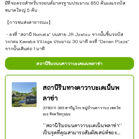
มีที่จอดรถสำหรับรถยนต์มาตรฐานประมาณ 850 คันและรถบัส
ขนาดใหญ่ 5 คัน
【การขนส่งสาธารณะ】
・ลงที่ "สถานี Numata" บนสาย JR Joetsu จากนั้นขึ้นรถบัส
วงกลม Kawaba Village ประมาณ 30 นาที ลงที่ "Denen Plaza"
จากนั้นเดินต่อ 1 นาที
สถานีริมถนนคาวาบะเดเนนพลาซ่า
สถานีริมทางคาวาบะเดเน็นพ
ลาซ่า
3780111 385 ฮากิมูโระ หมู่บ้านคาวาบะ เขตโท
เนะ จังหวัดกุนมะ
``สถานีริมถนนคาวาบะเดเน็นพลาซ่า'' 
เป็นจุดที่คุณสามารถสัมผัสเสน่ห์ของ