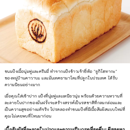
ขนมปังเนื้อนุ่มฟูและครีมมี่ ทำจากแป้งข้าวเจ้ายี่ห้อ "ยูกิโฮทากะ"
ของหมู่บ้านคาวาบะ และมันเทศยามาโตะที่ปลูกในประเทศ ได้รับ
ความนิยมอย่างมาก
เมื่อคุณใส่เข้าปาก แป้งที่นุ่มฟูและเหนียวนุ่ม พร้อมด้วยความหวานที่
ละลายในปากของมันฝรั่งจะสร้างสรรค์เป็นรสชาติที่กลมกล่อมและ
เป็นความสุขอย่างแท้จริง โปรดลองทำขนมปังที่มีเนื้อสัมผัสแบบใหม่ที่
คุณไม่เคยพบที่ไหนมาก่อน
เนื้อสัมผัสที่ละลายในปากและความเป็นกรดที่สดชื่น! ชีสสดหา