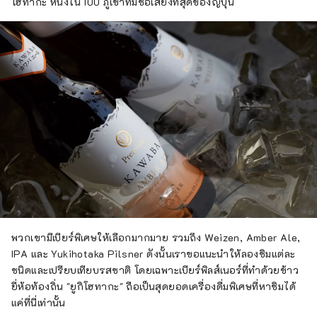
โฮทากะ หนึ่งใน 100 ภูเขาที่มีชื่อเสียงที่สุดของญี่ปุ่น
พวกเขามีเบียร์พิเศษให้เลือกมากมาย รวมถึง Weizen, Amber Ale,
IPA และ Yukihotaka Pilsner ดังนั้นเราขอแนะนำให้ลองชิมแต่ละ
ชนิดและเปรียบเทียบรสชาติ โดยเฉพาะเบียร์พิลส์เนอร์ที่ทำด้วยข้าว
ยี่ห้อท้องถิ่น "ยูกิโฮทากะ" ถือเป็นสุดยอดเครื่องดื่มพิเศษที่หาชิมได้
แค่ที่นี่เท่านั้น