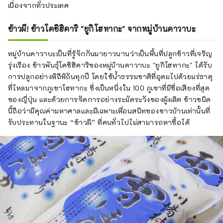
เนื่องจากทั่วประเทศ
ข้าวผี! ข้าวโคชิฮิคาริ "ยูกิโฮทากะ" จากหมู่บ้านคาวาบะ
หมู่บ้านคาวาบะเป็นที่รู้จักกันมายาวนานว่าเป็นพื้นที่ปลูกข้าวที่เจริญ
รุ่งเรือง ข้าวพันธุ์โคชิฮิคาริของหมู่บ้านคาวาบะ "ยูกิโฮทากะ" ได้รับ
การปลูกอย่างพิถีพิถันทุกปี โดยใช้น้ำธรรมชาติที่อุดมไปด้วยแร่ธาตุ
ที่ไหลมาจากภูเขาโฮทากะ ซึ่งเป็นหนึ่งใน 100 ภูเขาที่มีชื่อเสียงที่สุด
ของญี่ปุ่น และด้วยการจัดการอย่างระมัดระวังของผู้ผลิต ข้าวชนิด
นี้ถือว่ามีคุณค่ามหาศาลและมีเฉพาะเพื่อนสนิทของชาวบ้านเท่านั้นที่
รับประทานในฐานะ “ข้าวผี” ที่คนทั่วไปไม่สามารถหาซื้อได้