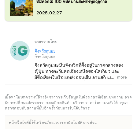
ที่มีดอกไม้ 100 ชนิดบานสะพรั่งทุกฤดูกาล
2025.02.27
บทความโดย
จังหวัดกุนมะ
จังหวัดกุนมะ
จังหวัดกุนมะเป็นจังหวัดที่ตั้งอยู่ในภาคกลางของ
ญี่ปุ่น ทางตะวันตกเฉียงเหนือของโตเกียว และ
more
มีชื่อเสียงในเรื่องแหล่งออนเซ็น ลานสกี และ
ธรรมชาติอันอุดมสมบูรณ์ที่สามารถเพลิดเพลินได้
ในบริเวณใกล้กับโตเกียว มีแหล่งออนเซ็นที่น่า
สนใจหลายแห่งที่รายล้อมไปด้วยธรรมชาติที่
เนื้อหาในบทความนี้อ้างอิงจากการเก็บข้อมูลในช่วงเวลาที่เขียนบทความ อาจ
สวยงาม เช่น ภูเขา พื้นที่ชุ่มน้ำ และทะเลสาบ
มีการเปลี่ยนแปลงของรายละเอียดสินค้า บริการ ราคาในภายหลังได้ กรุณา
ทำให้เหมาะสำหรับผู้ที่ต้องการพักผ่อนและหลีกหนี
ตรวจสอบกับสถานที่นั้นอีกครั้งก่อนการไปใช้บริการ
จากความวุ่นวายในชีวิตประจำวัน หรือผู้ที่
ต้องการเพลิดเพลินกับกิจกรรมกลางแจ้ง คุณ
หน้าเว็บไซต์นี้ใช้เครื่องมือแปลภาษาอัตโนมัติบางส่วน
สามารถดื่มด่ำไปกับวัฒนธรรมญี่ปุ่นในเมืองเล็ก ๆ
ที่ซึ่งประเพณีการเลี้ยงไหมและงานฝีมือยังคง