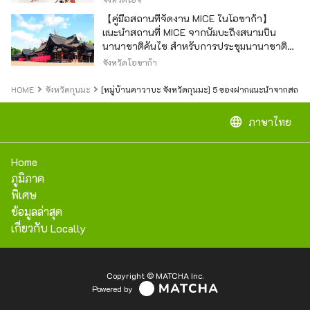
【คู่มือสถานที่จัดงาน MICE ในโอซาก้า】
แนะนำสถานที่ MICE จากนัมบะถึงสนามบิน
นานาชาติคันไซ สำหรับการประชุมนานาชาติ
และกิจกรรมองค์กร
จังหวัดโอซาก้า
HOME
จังหวัดกุนมะ
[หมู่บ้านคาวาบะ จังหวัดกุนมะ] 5 ของฝากแนะนำจากสถาน
language
ภาษาไทย
Home
ภูมิภาค
พิเศษ
ข้อมูลล่าสุด
เกี่ยวกับ Locally
Copyright © MATCHA Inc.
Powered by