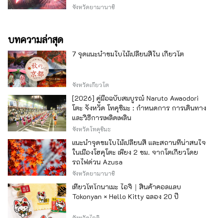
จังหวัดยามานาชิ
บทความล่าสุด
7 จุดแนะนำชมใบไม้เปลี่ยนสีใน เกียวโต
จังหวัดเกียวโต
[2026] คู่มือฉบับสมบูรณ์ Naruto Awaodori
โตะ จังหวัด โทคุชิมะ : กำหนดการ การเดินทาง
และวิธีการเพลิดเพลิน
จังหวัดโทคุชิมะ
แนะนำจุดชมใบไม้เปลี่ยนสี และสถานที่น่าสนใจ
ในเมืองโฮคุโตะ เพียง 2 ชม. จากโตเกียวโดย
รถไฟด่วน Azusa
จังหวัดยามานาชิ
เที่ยวโทโกนาเมะ ไอจิ｜สินค้าคอลแลบ
Tokonyan × Hello Kitty ฉลอง 20 ปี
จังหวัดไอจิ