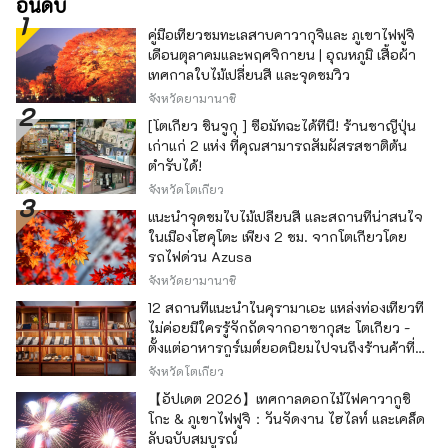
อันดับ
คู่มือเที่ยวชมทะเลสาบคาวากุจิและ ภูเขาไฟฟูจิ
เดือนตุลาคมและพฤศจิกายน | อุณหภูมิ เสื้อผ้า
เทศกาลใบไม้เปลี่ยนสี และจุดชมวิว
จังหวัดยามานาชิ
[โตเกียว ชินจูกุ ] ซื้อมัทฉะได้ที่นี่! ร้านชาญี่ปุ่น
เก่าแก่ 2 แห่ง ที่คุณสามารถสัมผัสรสชาติต้น
ตำรับได้!
จังหวัดโตเกียว
แนะนำจุดชมใบไม้เปลี่ยนสี และสถานที่น่าสนใจ
ในเมืองโฮคุโตะ เพียง 2 ชม. จากโตเกียวโดย
รถไฟด่วน Azusa
จังหวัดยามานาชิ
12 สถานที่แนะนำในคุรามาเอะ แหล่งท่องเที่ยวที่
ไม่ค่อยมีใครรู้จักถัดจากอาซากุสะ โตเกียว -
ตั้งแต่อาหารกูร์เมต์ยอดนิยมไปจนถึงร้านค้าที่มี
เอกลักษณ์ -
จังหวัดโตเกียว
【อัปเดต 2026】เทศกาลดอกไม้ไฟคาวากูชิ
โกะ & ภูเขาไฟฟูจิ：วันจัดงาน ไฮไลท์ และเคล็ด
ลับฉบับสมบูรณ์