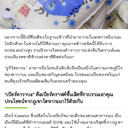
นอกจากนี้ยังมีชื่อเสียงในฐานะข้าวที่นำมาถวายในเทศกาลนีนาเมะ
ไซอีกด้วย ในช่วงไม่กี่ปีที่ผ่านมา คุณภาพข้าวชนิดนี้ได้รับการ
ยกย่องอย่างสูง รวมถึงรางวัลทองคำจากการแข่งขันวิเคราะห์และ
ประเมินรสชาติข้าวแห่งชาติติดต่อกันมา
"ยูกิโฮทากะ" อาหารอันโอชะอันลึกลับถือเป็นหนึ่งในความภาคภูมิใจ
ของคาวาบะ และเป็นของขวัญยอดนิยม โปรดมอบเป็นของขวัญแก่
คนที่คุณรักหรือเพลิดเพลินกับครอบครัวของคุณ
“เบียร์คาวาบะ” คือเบียร์คราฟต์ชั้นเลิศที่รวบรวมเอาคุณ
ประโยชน์จากภูเขาโฮทากะมาไว้ด้วยกัน
เบียร์ Kawaba ซึ่งผลิตในโรงเบียร์ขนาดเล็กของสวนสาธารณะ เป็น
เบียร์ฝีมือแท้ที่ทำจากมอลต์ 100% และใช้น้ำละลายบริสุทธิ์จากภูเขา