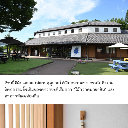
ร้านนี้มีผักและผลไม้ตามฤดูกาลให้เลือกมากมาย รวมไปถึงงาน
หัตถกรรมดั้งเดิมของคาวาบะที่เรียกว่า "ไม้กวาดนามาฮิน" และ
อาหารพิเศษท้องถิ่น