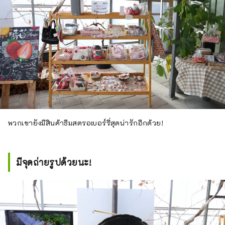
พวกเขายังมีสินค้าธีมสตรอเบอร์รี่สุดน่ารักอีกด้วย!
มีจุดถ่ายรูปด้วยนะ!