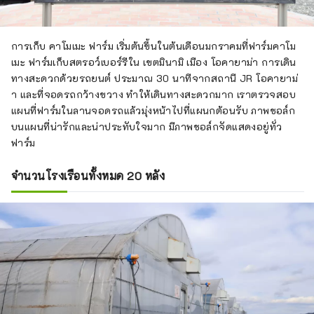
การเก็บ คาโมเมะ ฟาร์ม เริ่มต้นขึ้นในต้นเดือนมกราคมที่ฟาร์มคาโม
เมะ ฟาร์มเก็บสตรอว์เบอร์รีใน เขตมินามิ เมือง โอคายาม่า การเดิน
ทางสะดวกด้วยรถยนต์ ประมาณ 30 นาทีจากสถานี JR โอคายาม่
า และที่จอดรถกว้างขวาง ทำให้เดินทางสะดวกมาก เราตรวจสอบ
แผนที่ฟาร์มในลานจอดรถแล้วมุ่งหน้าไปที่แผนกต้อนรับ ภาพชอล์ก
บนแผนที่น่ารักและน่าประทับใจมาก มีภาพชอล์กจัดแสดงอยู่ทั่ว
ฟาร์ม
จำนวนโรงเรือนทั้งหมด 20 หลัง