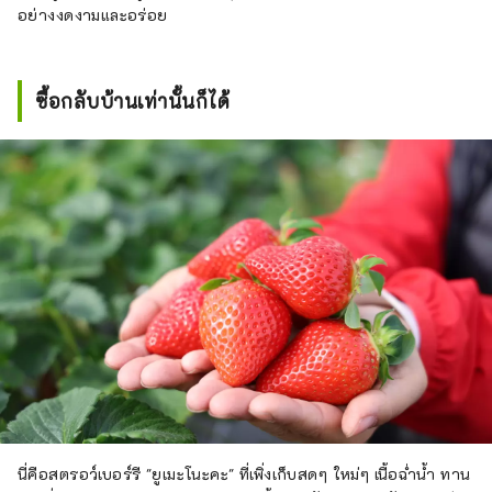
อย่างงดงามและอร่อย
ซื้อกลับบ้านเท่านั้นก็ได้
นี่คือสตรอว์เบอร์รี "ยูเมะโนะคะ" ที่เพิ่งเก็บสดๆ ใหม่ๆ เนื้อฉ่ำน้ำ ทาน