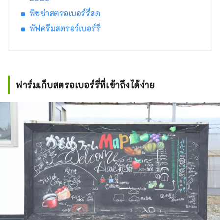
พิซซ่าสตรอเบอร์รี่สด
พัฟครีมสตรอว์เบอร์รี่
ฟาร์มเก็บสตรอเบอร์รี่ที่เข้าถึงได้ง่าย