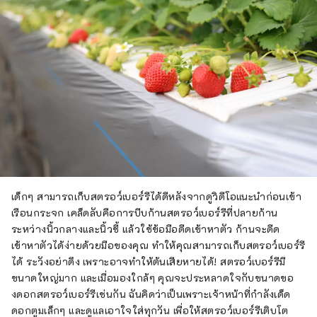
เด็กๆ สามารถเก็บสตรอว์เบอร์รีได้ดีหลังจากดูวิดีโอแนะนำก่อนเข้า
เรือนกระจก เคล็ดลับคือการบีบก้านสตรอว์เบอร์รีที่ปลายก้าน
ระหว่างนิ้วกลางและนิ้วชี้ แล้วใช้ข้อมือดีดเข้าหาตัว ก้านจะดีด
เข้าหาตัวได้ง่ายด้วยมือของคุณ ทำให้คุณสามารถเก็บสตรอว์เบอร์รี
ได้ ระวังอย่าดึง เพราะอาจทำให้ต้นเสียหายได้! สตรอว์เบอร์รีมี
ขนาดใหญ่มาก และเมื่อมองใกล้ๆ คุณจะประหลาดใจกับขนาดขอ
งดอกสตรอว์เบอร์รีเช่นกัน ฉันคิดว่าเป็นเพราะเจ้าหน้าที่กำลังเด็ด
ดอกตูมเล็กๆ และดูแลเอาใจใส่ทุกวัน เพื่อให้สตรอว์เบอร์รีเติบโต