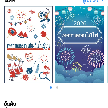
พิเศษ
ดูเพิ่มเติม
โลกมากมาย เช่น Okayama Castle [ปราสาท]
Okayama Korakuen Garden [สวน] หนึ่งในสาม
สวนที่โด่งดังที่สุดของญี่ปุ่น และ Kurashiki Bikan
Historical Quarter [ย่าน] ซึ่งมีประวัติศาสตร์
วัฒนธรรม และศิลปะอันอุดมสมบูรณ์!
อันดับ