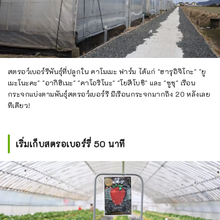
สตรอว์เบอร์รีพันธุ์ที่ปลูกใน คาโมเมะ ฟาร์ม ได้แก่ "ฮารุอิจิโกะ" "ยู
เมะโนะคะ" "อากิฮิเมะ" "คาโอริโนะ" "โยสึโบชิ" และ "ซูซุ" เรือน
กระจกแบ่งตามพันธุ์สตรอว์เบอร์รี มีเรือนกระจกมากถึง 20 หลังเลย
ทีเดียว!
เริ่มเก็บสตรอเบอร์รี่ 50 นาที