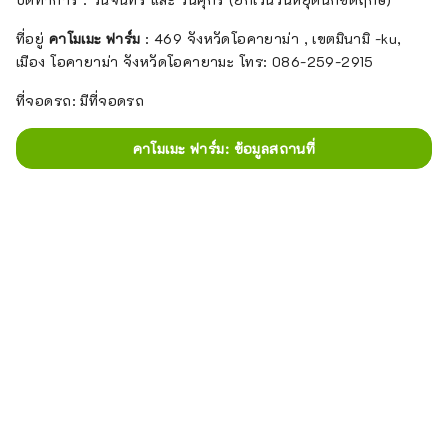
ที่อยู่
คาโมเมะ ฟาร์ม
: 469 จังหวัดโอคายาม่า , เขตมินามิ -ku,
เมือง โอคายาม่า จังหวัดโอคายามะ โทร: 086-259-2915
ที่จอดรถ: มีที่จอดรถ
คาโมเมะ ฟาร์ม: ข้อมูลสถานที่