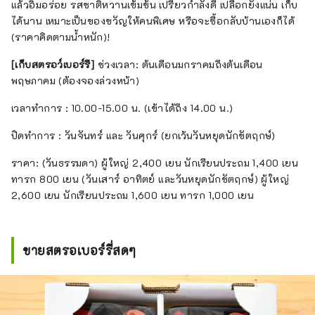
แล้วอิ่มอร่อย รสชาติหวานเข้มข้น เปรี้ยวกำลังดี เปลือกยังแน่น เก็บ
ได้นาน เหมาะเป็นของขวัญให้คนพิเศษ หรือจะซื้อกลับบ้านเองก็ได้
(ราคาคิดตามน้ำหนัก)!
[เก็บสตรอว์เบอร์รี]
ช่วงเวลา: ต้นเดือนมกราคมถึงต้นเดือน
พฤษภาคม (ต้องจองล่วงหน้า)
เวลาทำการ : 10.00-15.00 น. (เข้าได้ถึง 14.00 น.)
ปิดทำการ : วันจันทร์ และ วันศุกร์ (ยกเว้นวันหยุดนักขัตฤกษ์)
ราคา: (วันธรรมดา) ผู้ใหญ่ 2,400 เยน นักเรียนประถม 1,400 เยน
ทารก 800 เยน (วันเสาร์ อาทิตย์ และวันหยุดนักขัตฤกษ์) ผู้ใหญ่
2,600 เยน นักเรียนประถม 1,600 เยน ทารก 1,000 เยน
ขายสตรอเบอร์รี่สดๆ