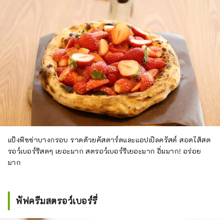
แป้งพิซซ่าบางกรอบ ราดด้วยคัสตาร์ดและแอปเปิลครัสต์ สอดไส้สต
รอว์เบอร์รีสดๆ เยอะมาก สตรอว์เบอร์รีเยอะมาก อิ่มมาก! อร่อย
มาก
พัฟครีมสตรอว์เบอร์รี่