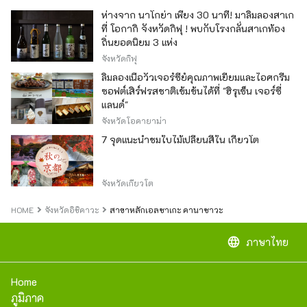
ห่างจาก นาโกย่า เพียง 30 นาที! มาลิ้มลองสาเก
ที่ โอกากิ จังหวัดกิฟุ ! พบกับโรงกลั่นสาเกท้อง
ถิ่นยอดนิยม 3 แห่ง
จังหวัดกิฟุ
ลิ้มลองเนื้อวัวเจอร์ซีย์คุณภาพเยี่ยมและไอศกรีม
ซอฟต์เสิร์ฟรสชาติเข้มข้นได้ที่ "ฮิรุเซ็น เจอร์ซี่
แลนด์"
จังหวัดโอคายาม่า
7 จุดแนะนำชมใบไม้เปลี่ยนสีใน เกียวโต
จังหวัดเกียวโต
HOME
จังหวัดอิชิคาวะ
สาขาหลักเอลซาเกะ คานาซาวะ
language
ภาษาไทย
Home
ภูมิภาค