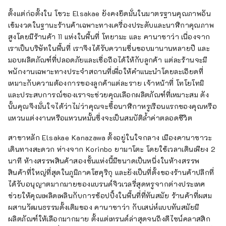
ตั้งแต่ก่อตั้งใน โชวะ Elsakae ยังคงยึดมั่นในมาตรฐานคุณภาพอัน
เข้มงวดในฐานะร้านค้าเฉพาะทางเครื่องประดับและนาฬิกาคุณภาพ
สูงโดยมีร้านค้า 11 แห่งในพื้นที่ โทยามะ และ คานาซาว่า เนื่องจาก
เราเป็นบริษัทในพื้นที่ เราจึงได้รับความชื่นชอบมานานหลายปี และ
มอบผลิตภัณฑ์ที่ปลอดภัยและเชื่อถือได้ให้กับลูกค้า แต่ละร้านจะมี
พนักงานเฉพาะทางประจำสถานที่เพื่อให้คำแนะนำโดยละเอียดที่
เหมาะกับความต้องการของลูกค้าแต่ละราย เจ้าหน้าที่ โทโยโทมิ
และประสบการณ์ของเราจะช่วยคุณเลือกผลิตภัณฑ์ที่เหมาะสม ดัง
นั้นคุณจึงมั่นใจได้ว่าไม่ว่าคุณจะซื้อนาฬิกาหรูเรือนแรกของคุณหรือ
แหวนแต่งงานหรือแหวนหมั้นซึ่งจะเป็นสมบัติล้ำค่าตลอดชีวิต
สาขาหลัก Elsakae Kanazawa ตั้งอยู่ในใจกลาง เมืองคานาซาวะ
เดินทางสะดวก ห่างจาก Korinbo ยามาโตะ โดยใช้เวลาเดินเพียง 2
นาที ห้างสรรพสินค้าสองชั้นแห่งนี้มีขนาดเป็นหนึ่งในห้างสรรพ
สินค้าที่ใหญ่ที่สุดในภูมิภาคโฮคุริกุ และยังเป็นที่ตั้งของร้านค้าปลีกที่
ได้รับอนุญาตมากมายของแบรนด์จิวเวลรี่สุดหรูจากต่างประเทศ
ช่วยให้คุณเพลิดเพลินกับการช้อปปิ้งในพื้นที่ที่ทันสมัย ร้านค้าที่ผสม
ผสานวัฒนธรรมดั้งเดิมของ คานาซาว่า กับเสน่ห์แบบทันสมัยมี
ผลิตภัณฑ์ให้เลือกมากมาย ตั้งแต่เทรนด์ล่าสุดจนถึงดีไซน์คลาสสิก