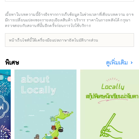
ร้านค้าใหม่ กิจกรรม อาหารเลิศรส และสถานที่
ท่องเที่ยว นอกจากสื่อในประเทศ เช่น
"SmartNews" และ "goo news" แล้ว เรายังร่วม
เนื้อหาในบทความนี้อ้างอิงจากการเก็บข้อมูลในช่วงเวลาที่เขียนบทความ อาจ
มือกับสื่อต่างประเทศ เช่น จีน ไต้หวัน ฮ่องกง
มีการเปลี่ยนแปลงของรายละเอียดสินค้า บริการ ราคาในภายหลังได้ กรุณา
ไทย และเวียดนาม เพื่อถ่ายทอดเสน่ห์ของจังหวัด
ตรวจสอบกับสถานที่นั้นอีกครั้งก่อนการไปใช้บริการ
อิชิคาวะอย่างกว้างขวาง
หน้าเว็บไซต์นี้ใช้เครื่องมือแปลภาษาอัตโนมัติบางส่วน
พิเศษ
ดูเพิ่มเติม