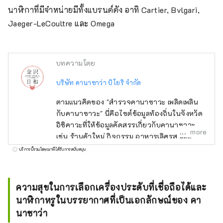
นาฬิกาที่มีจำหน่ายมีทั้งแบรนด์ดัง อาทิ Cartier, Bvlgari, 
Jaeger-LeCoultre และ Omega
บทความโดย
บริษัท คานาซาว่า บิโยริ จำกัด
ตามแนวคิดของ "สำรวจคานาซาวะ เพลิดเพลิน
กับคานาซาวะ" นี่คือไซต์ข้อมูลท้องถิ่นในจังหวัด
อิชิคาวะที่ให้ข้อมูลคัดสรรเกี่ยวกับคานาซาวะ
more
เช่น ร้านค้าใหม่ กิจกรรม อาหารเลิศรส และ
สถานที่ท่องเที่ยว นอกจากสื่อในประเทศ เช่น
บริการนี้รวมโฆษณาที่ได้รับการสนับสนุน
"SmartNews" และ "goo news" แล้ว เรายังร่วม
มือกับสื่อต่างประเทศ เช่น จีน ไต้หวัน ฮ่องกง
ไทย และเวียดนาม เพื่อถ่ายทอดเสน่ห์ของจังหวัด
ความสุขในการเลือกเครื่องประดับที่เชื่อถือได้และ
อิชิคาวะอย่างกว้างขวาง
นาฬิกาหรูในบรรยากาศที่เป็นเอกลักษณ์ของ คา
นาซาว่า