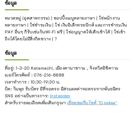
ข้อมูล
หมวดหมู่ (อุตสาหกรรม) | ชอปปิ้งเมนูหลายภาษา | ใช่พนักงาน
หลายภาษา | ใช่ชำระเงิน | ใช่ เงินอิเล็กทรอนิกส์ และการชำระเงิน
PAY อื่นๆ ก็รับเช่นกันWi-Fi ฟรี | ใช่อนุญาตให้เด็กเข้าได้ | ใช่เข้า
ถึงได้โดยไม่มีสิ่งกีดขวาง | ?
ข้อมูล
ที่อยู่: 1-3-20 Katamachi, เมืองคานาซาวะ , จังหวัดอิชิคาวะ
เบอร์โทรศัพท์ : 076-216-8888
เวลาทำการ : 10:30-19:30 น.
ปิด: วันพุธ รับบัตร มีที่จอดรถ มีส่วนลดค่าจอดรถจากพันธมิตร
SNS อย่างเป็นทางการ:
Instagram
สำหรับรายละเอียดเพิ่มเติมกรุณา
เยี่ยมชมเว็บไซต์ "Elsakae"