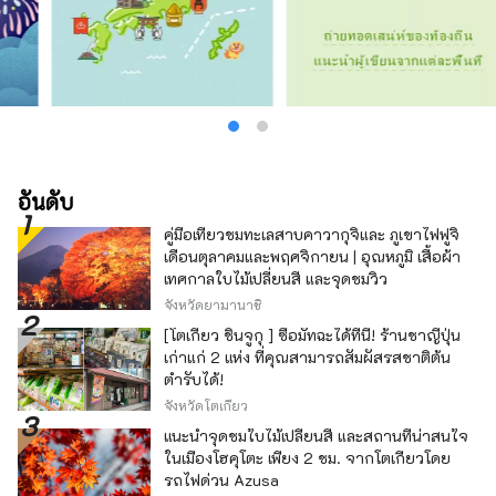
อันดับ
คู่มือเที่ยวชมทะเลสาบคาวากุจิและ ภูเขาไฟฟูจิ
เดือนตุลาคมและพฤศจิกายน | อุณหภูมิ เสื้อผ้า
เทศกาลใบไม้เปลี่ยนสี และจุดชมวิว
จังหวัดยามานาชิ
[โตเกียว ชินจูกุ ] ซื้อมัทฉะได้ที่นี่! ร้านชาญี่ปุ่น
เก่าแก่ 2 แห่ง ที่คุณสามารถสัมผัสรสชาติต้น
ตำรับได้!
จังหวัดโตเกียว
แนะนำจุดชมใบไม้เปลี่ยนสี และสถานที่น่าสนใจ
ในเมืองโฮคุโตะ เพียง 2 ชม. จากโตเกียวโดย
รถไฟด่วน Azusa