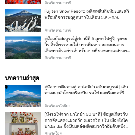
จังหวัดยามานาชิ
Fujiten Snow Resort: เพลิดเพลินกับหิมะและสกี
พร้อมกิจกรรมฤดูหนาวในเดือน ม.ค.–ก.พ.
จังหวัดยามานาชิ
คู่มือฉบับสมบูรณ์สู่สถานีที่ 5 ภูเขาไฟฟูจิ| จุดชม
วิว สิ่งที่ควรสวมใส่ การเดินทาง และแผนการ
เดินทางตัวอย่างสำหรับการเที่ยวชมทะเลสาบคา
วากุจิ
จังหวัดยามานาชิ
บทความล่าสุด
คู่มือการเดินทางสู่ คาโกชิม่า ฉบับสมบูรณ์ | เส้น
ทางแนะนำโดยเครื่องบิน รถไฟ และเรือเฟอร์รี่
จังหวัดคาโกชิมะ
[นั่งรถไฟจาก นาโกย่า 30 นาที] ข้อมูลเกี่ยวกับ
การจัดแสดงแมวกวัก (แมวกวัก ) ใน เมืองโทโค
นาเมะ เมะ ซึ่งเป็นแหล่งผลิตแมวกวักอันดับหนึ่ง
ของญี่ปุ่น
จังหวัดไอจิ