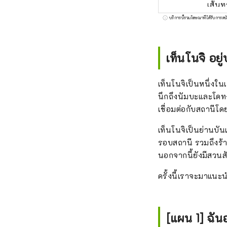
เส้นท
แนะนำ
บริการนี้รวมโฆษณาที่ได้รับการสน
วอะโก
เรือช
เท็นโนจิ อย
เท็นโนจิเป็นหนึ่งใ
นึกถึงนัมบะและโดทง
เชื่อมต่อกับสถานีโ
เท็นโนจิเป็นย่านบั
รอบสถานี รวมถึงร้า
นอกจากนี้ยังมีสวนสั
ครั้งนี้เราจะมาแนะน
[แผน 1] ฉัน