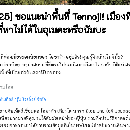
25] ขอแนะนำพื้นที่ Tennoji! เมืองท
ที่หาไม่ได้ในอุเมดะหรือนัมบะ
นที่ท่องเที่ยวยอดนิยมของ โอซาก้า อยู่แล้ว! คุณรู้จักเท็นโนจิมั้ย?

 แต่เราก็จะแนะนำสถานที่ที่ควรไปชมเมื่อมาเยือน โอซาก้า ได้แก่ สว
ปิ้งที่เชื่อมต่อกับสถานีโดยตรง
ามโดย
คินเท็ตสึ กรุ๊ป โฮลดิ้งส์ จำกัด
ายคินเท็ตสึเชื่อมต่อ โอซาก้า เกียวโต นารา มิเอะ และ ไอจิ และต
องเที่ยวมากมายที่คุณจะได้สัมผัสเสน่ห์ของญี่ปุ่น รวมถึงประวัติศาสต
ธรรมอาหาร เราได้รวบรวมข้อมูลที่เป็นประโยชน์สำหรับการเดินท