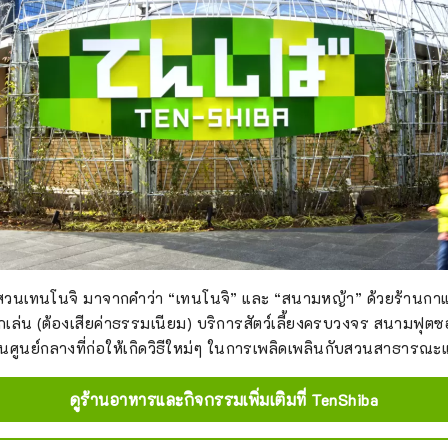
่ในสวนเทนโนจิ มาจากคำว่า “เทนโนจิ” และ “สนามหญ้า” ด้วยร้านกา
เล่น (ต้องเสียค่าธรรมเนียม) บริการสัตว์เลี้ยงครบวงจร สนามฟุ
ยเป็นศูนย์กลางที่ก่อให้เกิดวิธีใหม่ๆ ในการเพลิดเพลินกับสวนสาธารณะ
ดูร้านอาหารและกิจกรรมเพิ่มเติมที่ TenShiba