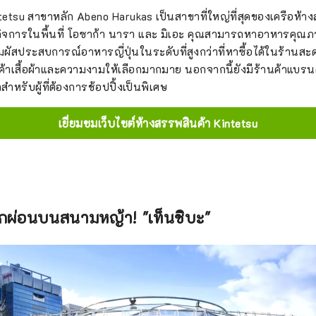
tetsu สาขาหลัก Abeno Harukas เป็นสาขาที่ใหญ่ที่สุดของเครือห้า
นกิจการในพื้นที่ โอซาก้า นารา และ มิเอะ คุณสามารถหาอาหารคุณภาพด
สัมผัสประสบการณ์อาหารญี่ปุ่นในระดับที่สูงกว่าที่หาซื้อได้ในร้านสะด
ินค้าเสื้อผ้าและความงามให้เลือกมากมาย นอกจากนี้ยังมีร้านค้าแบรน
สำหรับผู้ที่ต้องการช้อปปิ้งเป็นพิเศษ
เยี่ยมชมเว็บไซต์ห้างสรรพสินค้า Kintetsu
พักผ่อนบนสนามหญ้า! "เท็นชิบะ"