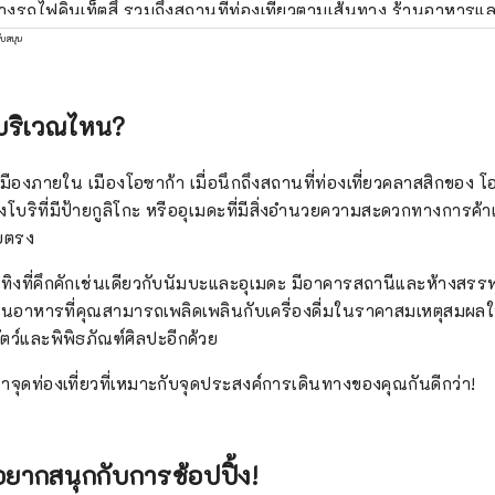
างรถไฟคินเท็ตสึ รวมถึงสถานที่ท่องเที่ยวตามเส้นทาง ร้านอาหารแ
 และเคล็ดลับที่เป็นประโยชน์สำหรับการเดินทางของคุณ ภาพหน้าป
ับสนุน
ะใน จังหวัดมิเอะ ซึ่งขึ้นชื่อว่าเป็นแหล่งกำเนิดไข่มุก อ่าวแห่งนี้เหม
มทิวทัศน์อันเงียบสงบของหมู่เกาะมากมาย
ู่บริเวณไหน?
นเมืองภายใน เมืองโอซาก้า เมื่อนึกถึงสถานที่ท่องเที่ยวคลาสสิกขอ
โบริที่มีป้ายกูลิโกะ หรืออุเมดะที่มีสิ่งอำนวยความสะดวกทางการ
ดยตรง
นเทิงที่คึกคักเช่นเดียวกับนัมบะและอุเมดะ มีอาคารสถานีและห้างสร
นอาหารที่คุณสามารถเพลิดเพลินกับเครื่องดื่มในราคาสมเหตุสมผลในช
ตว์และพิพิธภัณฑ์ศิลปะอีกด้วย
ำจุดท่องเที่ยวที่เหมาะกับจุดประสงค์การเดินทางของคุณกันดีกว่า!
อยากสนุกกับการช้อปปิ้ง!