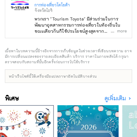
การท่องเที่ยวโตโยต้า
จังหวัดไอจิ
พวกเรา "Tourism Toyota" มีส่วนร่วมในการ
พัฒนาอุตสาหกรรมการท่องเที่ยวในท้องถิ่นใน
more
ขณะเดียวกันก็ใช้ประโยชน์สูงสุดจาก
อุตสาหกรรมการผลิตของเมืองโตโยต้าและ
ทรัพยากรที่หลากหลายเช่นสิ่งแวดล้อมทาง
ธรรมชาติ เป็นกลุ่ม เริ่มจาก Korankei จุดชมใบไม้
เนื้อหาในบทความนี้อ้างอิงจากการเก็บข้อมูลในช่วงเวลาที่เขียนบทความ อาจ
เปลี่ยนสียอดนิยมในเขต Tokai เทศกาลดอกไม้ไฟ
มีการเปลี่ยนแปลงของรายละเอียดสินค้า บริการ ราคาในภายหลังได้ กรุณา
Toyota Oiden Matsuri ซึ่งใหญ่ที่สุดในเขต
ตรวจสอบกับสถานที่นั้นอีกครั้งก่อนการไปใช้บริการ
Tokai ซึ่งดึงดูดนักท่องเที่ยวจำนวนมากจากนอก
เมือง และพิพิธภัณฑ์ศิลปะเทศบาล Toyota ซึ่งจัด
หน้าเว็บไซต์นี้ใช้เครื่องมือแปลภาษาอัตโนมัติบางส่วน
แสดงบางส่วนของญี่ปุ่น นำศิลปะร่วมสมัย”. เมือง
โตโยต้าเป็นที่รู้จักในนาม “เมืองแห่งรถยนต์” แต่
เป็นเมืองที่น่าดึงดูดใจด้วยทรัพยากรการท่องเที่ยว
พิเศษ
ดูเพิ่มเติม
ที่หลากหลายและแหล่งท่องเที่ยวที่น่าสนใจ เรา
หวังว่าคุณจะไปเยี่ยมชมหลายครั้งตลอดทั้งปี เพื่อ
ให้เมืองโตโยต้ายังคงเป็นเมืองที่ได้รับเลือกให้เป็น
สถานที่ท่องเที่ยวต่อไปในอนาคต เรากำลังทำงาน
เพื่อ "ถ่ายทอด" เสน่ห์ของโตโยต้า "ปรับแต่ง"
ทรัพยากรการท่องเที่ยว และ "มีส่วนร่วม" ในการ
พัฒนาภูมิภาค ผ่านการท่องเที่ยวเพิ่มขึ้น