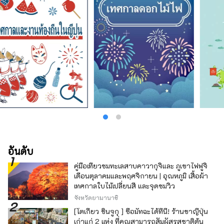
อันดับ
คู่มือเที่ยวชมทะเลสาบคาวากุจิและ ภูเขาไฟฟูจิ
เดือนตุลาคมและพฤศจิกายน | อุณหภูมิ เสื้อผ้า
เทศกาลใบไม้เปลี่ยนสี และจุดชมวิว
จังหวัดยามานาชิ
[โตเกียว ชินจูกุ ] ซื้อมัทฉะได้ที่นี่! ร้านชาญี่ปุ่น
เก่าแก่ 2 แห่ง ที่คุณสามารถสัมผัสรสชาติต้น