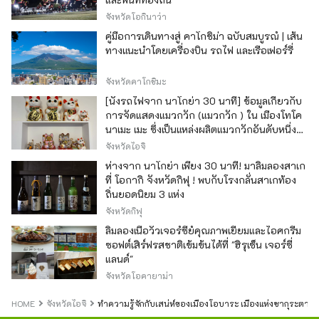
จังหวัดโอกินาว่า
คู่มือการเดินทางสู่ คาโกชิม่า ฉบับสมบูรณ์ | เส้น
ทางแนะนำโดยเครื่องบิน รถไฟ และเรือเฟอร์รี่
จังหวัดคาโกชิมะ
[นั่งรถไฟจาก นาโกย่า 30 นาที] ข้อมูลเกี่ยวกับ
การจัดแสดงแมวกวัก (แมวกวัก ) ใน เมืองโทโค
นาเมะ เมะ ซึ่งเป็นแหล่งผลิตแมวกวักอันดับหนึ่ง
ของญี่ปุ่น
จังหวัดไอจิ
ห่างจาก นาโกย่า เพียง 30 นาที! มาลิ้มลองสาเก
ที่ โอกากิ จังหวัดกิฟุ ! พบกับโรงกลั่นสาเกท้อง
ถิ่นยอดนิยม 3 แห่ง
จังหวัดกิฟุ
ลิ้มลองเนื้อวัวเจอร์ซีย์คุณภาพเยี่ยมและไอศกรีม
ซอฟต์เสิร์ฟรสชาติเข้มข้นได้ที่ "ฮิรุเซ็น เจอร์ซี่
แลนด์"
จังหวัดโอคายาม่า
HOME
จังหวัดไอจิ
ทำความรู้จักกับเสน่ห์ของเมืองโอบาระ เมืองแห่งซากุระต