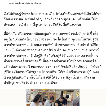
ทรัพยากรที่หลากหลายเช่นสิ่งแวดล้อมทาง
บริการนี้รวมโฆษณาที่ได้รับการสนับสนุน
ธรรมชาติ เป็นกลุ่ม เริ่มจาก Korankei จุดชม
ใบไม้เปลี่ยนสียอดนิยมในเขต Tokai เทศกาล
ฉันได้เรียนรู้ว่าเขตโอบาระของเมืองโตโยต้าเป็นสถานที่ที่เต็มไปด้วย
ดอกไม้ไฟ Toyota Oiden Matsuri ซึ่งใหญ่ที่สุด
วัฒนธรรมและความสำคัญ เราหวังว่าคุณทุกคนจะเพลิดเพลินไปกับ
ในเขต Tokai ซึ่งดึงดูดนักท่องเที่ยวจำนวนมาก
ประสบการณ์ต่างๆ ที่คุณสามารถมีได้ในพื้นที่โอบาระ
จากนอกเมือง และพิพิธภัณฑ์ศิลปะเทศบาล
ที่พิพิธภัณฑ์โอบาระวาชิและศูนย์ประสบการณ์งานฝีมือวาชิ ซึ่งตั้ง
Toyota ซึ่งจัดแสดงบางส่วนของญี่ปุ่น นำศิลปะ
อยู่ใน "บ้านเกิดโอบาระวาชิของเมืองโตโยต้า" คุณจะได้เรียนรู้วิธี
ร่วมสมัย”. เมืองโตโยต้าเป็นที่รู้จักในนาม “เมือง
การทำกระดาษวาชิ ชมผลงานที่ทำด้วยกระดาษวาชิอย่างใกล้ชิด
แห่งรถยนต์” แต่เป็นเมืองที่น่าดึงดูดใจด้วย
และแม้แต่ทดลองทำกระดาษวาชิด้วยตัวเอง ระหว่างประสบการณ์
ทรัพยากรการท่องเที่ยวที่หลากหลายและแหล่ง
การทำกระดาษวาชิ ฉันรู้สึกทึ่งกับวัสดุที่ใช้ และประสบการณ์การ
ท่องเที่ยวที่น่าสนใจ เราหวังว่าคุณจะไปเยี่ยมชม
ทำกระดาษครั้งแรกของฉันนั้นน่าจดจำมาก เมื่อทำกระดาษเสร็จ
หลายครั้งตลอดทั้งปี เพื่อให้เมืองโตโยต้ายังคง
แล้ว ฉันสามารถเขียนลงบนกระดาษได้ จึงตัดสินใจเขียนว่า “vida”
เป็นเมืองที่ได้รับเลือกให้เป็นสถานที่ท่องเที่ยวต่อ
(ชีวิต) เป็นภาษาโปรตุเกส โอกาสที่จะได้สัมผัสวัฒนธรรมญี่ปุ่นและ
ไปในอนาคต เรากำลังทำงานเพื่อ "ถ่ายทอด"
เรียนรู้เพิ่มเติมเกี่ยวกับโตโยต้าซิตี้ได้รับการพิสูจน์แล้วว่ามีความ
เสน่ห์ของโตโยต้า "ปรับแต่ง" ทรัพยากรการท่อง
สำคัญอย่างยิ่งในช่วงต่างๆ ของชีวิต
เที่ยว และ "มีส่วนร่วม" ในการพัฒนาภูมิภาค ผ่าน
การท่องเที่ยวเพิ่มขึ้น