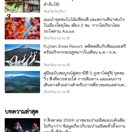
ตำรับได้!
จังหวัดโตเกียว
แนะนำจุดชมใบไม้เปลี่ยนสี และสถานที่น่าสนใจ
ในเมืองโฮคุโตะ เพียง 2 ชม. จากโตเกียวโดย
รถไฟด่วน Azusa
จังหวัดยามานาชิ
Fujiten Snow Resort: เพลิดเพลินกับหิมะและสกี
พร้อมกิจกรรมฤดูหนาวในเดือน ม.ค.–ก.พ.
จังหวัดยามานาชิ
คู่มือฉบับสมบูรณ์สู่สถานีที่ 5 ภูเขาไฟฟูจิ| จุดชม
วิว สิ่งที่ควรสวมใส่ การเดินทาง และแผนการ
เดินทางตัวอย่างสำหรับการเที่ยวชมทะเลสาบคา
วากุจิ
จังหวัดยามานาชิ
บทความล่าสุด
9 สิงหาคม 2569: มาชมระบำเออิสะแบบดั้งเดิม
โอกินาว่า! ข้อมูลเกี่ยวกับระบำเออิสะทั่วทั้งเกาะ
และพื้นที่ท้องถิ่น