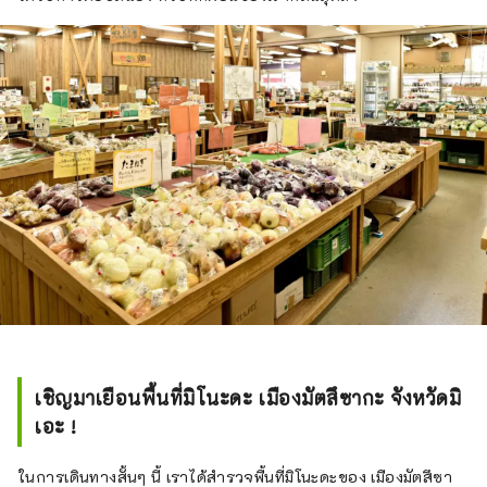
เชิญมาเยือนพื้นที่มิโนะดะ เมืองมัตสึซากะ จังหวัดมิ
เอะ !
ในการเดินทางสั้นๆ นี้ เราได้สำรวจพื้นที่มิโนะดะของ เมืองมัตสึซา