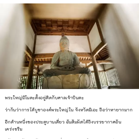
พระใหญ่มิโนดะตั้งอยู่ติดกับศาลเจ้าบินตะ
ว่ากันว่าการได้บูชาองค์พระใหญ่ใน จังหวัดมิเอะ ถือว่าหายากมาก
อีกด้านหนึ่งของประตูบานเดี่ยว ฉันสัมผัสได้ถึงบรรยากาศอัน
เคร่งขรึม