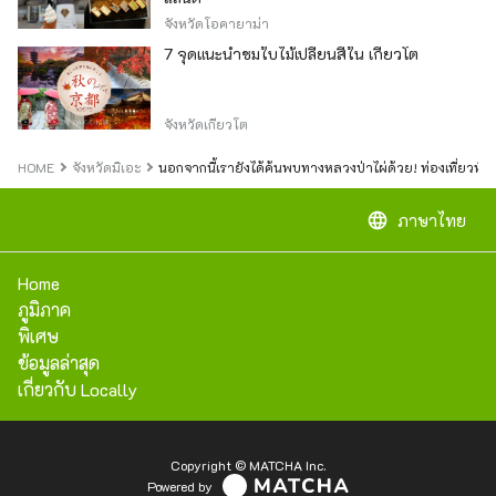
จังหวัดโอคายาม่า
7 จุดแนะนำชมใบไม้เปลี่ยนสีใน เกียวโต
จังหวัดเกียวโต
HOME
จังหวัดมิเอะ
นอกจากนี้เรายังได้ค้นพบทางหลวงป่าไผ่ด้วย! ท่องเที่ยวพัก
language
ภาษาไทย
Home
ภูมิภาค
พิเศษ
ข้อมูลล่าสุด
เกี่ยวกับ Locally
Copyright © MATCHA Inc.
Powered by