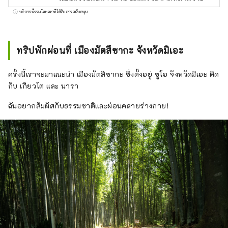
ในสมัยเอโดะ มัตสึซากะเป็นเมืองสุดท้ายสำหรับ
บริการนี้รวมโฆษณาที่ได้รับการสนับสนุน
การแสวงบุญไปยังอิเสะไมริ (การแสวงบุญไปยัง
ศาลเจ้าที่มีอันดับสูงสุดของญี่ปุ่น) พ่อค้าเหล่านี้
ประสบความสำเร็จในการค้าฝ้ายมัตสึซากะในเอ
ทริปพักผ่อนที่ เมืองมัตสึซากะ จังหวัดมิเอะ
โดะและนำความเจริญรุ่งเรืองมาสู่มัตสึซากะ
ครั้งนี้เราจะมาแนะนำ เมืองมัตสึซากะ ซึ่งตั้งอยู่ ชูโอ จังหวัดมิเอะ ติด
กับ เกียวโต และ นารา
ฉันอยากสัมผัสกับธรรมชาติและผ่อนคลายร่างกาย!