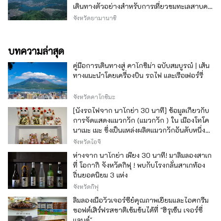
เดินทางตัวอย่างสำหรับการเที่ยวชมทะเลสาบคา
วากุจิ
จังหวัดยามานาชิ
บทความล่าสุด
คู่มือการเดินทางสู่ คาโกชิม่า ฉบับสมบูรณ์ | เส้น
ทางแนะนำโดยเครื่องบิน รถไฟ และเรือเฟอร์รี่
จังหวัดคาโกชิมะ
[นั่งรถไฟจาก นาโกย่า 30 นาที] ข้อมูลเกี่ยวกับ
การจัดแสดงแมวกวัก (แมวกวัก ) ใน เมืองโทโค
นาเมะ เมะ ซึ่งเป็นแหล่งผลิตแมวกวักอันดับหนึ่ง
ของญี่ปุ่น
จังหวัดไอจิ
ห่างจาก นาโกย่า เพียง 30 นาที! มาลิ้มลองสาเก
ที่ โอกากิ จังหวัดกิฟุ ! พบกับโรงกลั่นสาเกท้อง
ถิ่นยอดนิยม 3 แห่ง
จังหวัดกิฟุ
ลิ้มลองเนื้อวัวเจอร์ซีย์คุณภาพเยี่ยมและไอศกรีม
ซอฟต์เสิร์ฟรสชาติเข้มข้นได้ที่ "ฮิรุเซ็น เจอร์ซี่
แลนด์"