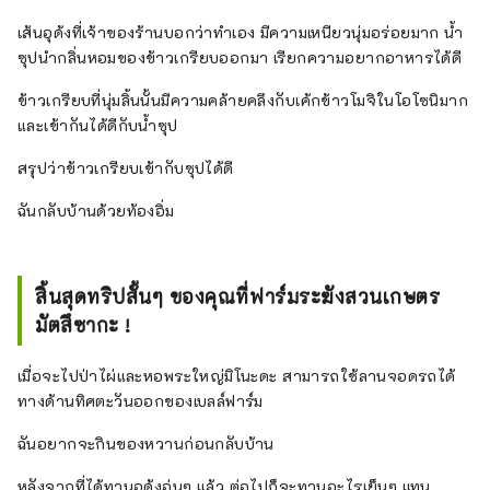
เส้นอุด้งที่เจ้าของร้านบอกว่าทำเอง มีความเหนียวนุ่มอร่อยมาก น้ำ
ซุปนำกลิ่นหอมของข้าวเกรียบออกมา เรียกความอยากอาหารได้ดี
ข้าวเกรียบที่นุ่มลิ้นนั้นมีความคล้ายคลึงกับเค้กข้าวโมจิในโอโซนิมาก
และเข้ากันได้ดีกับน้ำซุป
สรุปว่าข้าวเกรียบเข้ากับซุปได้ดี
ฉันกลับบ้านด้วยท้องอิ่ม
สิ้นสุดทริปสั้นๆ ของคุณที่ฟาร์มระฆังสวนเกษตร
มัตสึซากะ !
เมื่อจะไปป่าไผ่และหอพระใหญ่มิโนะดะ สามารถใช้ลานจอดรถได้
ทางด้านทิศตะวันออกของเบลล์ฟาร์ม
ฉันอยากจะกินของหวานก่อนกลับบ้าน
หลังจากที่ได้ทานอุด้งอุ่นๆ แล้ว ต่อไปก็จะทานอะไรเย็นๆ แทน