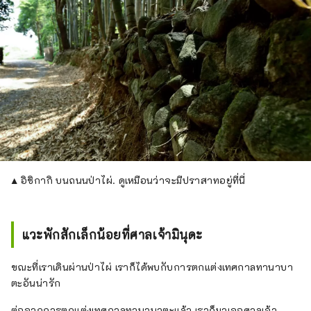
▲ อิชิกากิ บนถนนป่าไผ่. ดูเหมือนว่าจะมีปราสาทอยู่ที่นี่
แวะพักสักเล็กน้อยที่ศาลเจ้ามินุดะ
ขณะที่เราเดินผ่านป่าไผ่ เราก็ได้พบกับการตกแต่งเทศกาลทานาบา
ตะอันน่ารัก
ต่อจากการตกแต่งเทศกาลทานาบาตะแล้ว เราก็มาเจอศาลเจ้า