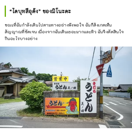
“ไดบุทสึอุด้ง” ของมิโนะดะ
ขณะที่ฉันกำลังเดินไปตามทางอย่างพึงพอใจ ฉันก็สังเกตเห็น
สัญญาณที่ชัดเจน เนื่องจากฉันเดินเยอะมากและหิว ฉันจึงตัดสินใจ
กินอะไรบางอย่าง