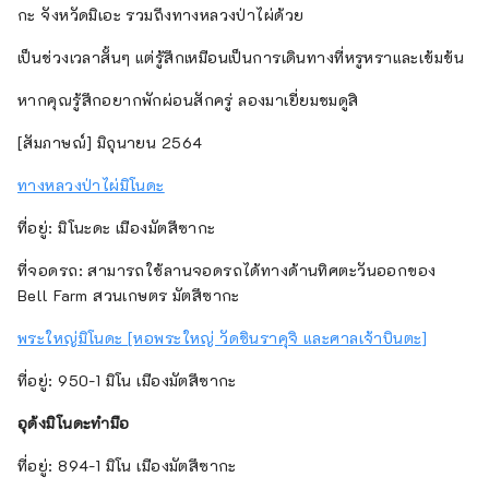
กะ จังหวัดมิเอะ รวมถึงทางหลวงป่าไผ่ด้วย
เป็นช่วงเวลาสั้นๆ แต่รู้สึกเหมือนเป็นการเดินทางที่หรูหราและเข้มข้น
หากคุณรู้สึกอยากพักผ่อนสักครู่ ลองมาเยี่ยมชมดูสิ
[สัมภาษณ์] มิถุนายน 2564
ทางหลวงป่าไผ่มิโนดะ
ที่อยู่: มิโนะดะ เมืองมัตสึซากะ
ที่จอดรถ: สามารถใช้ลานจอดรถได้ทางด้านทิศตะวันออกของ
Bell Farm สวนเกษตร มัตสึซากะ
พระใหญ่มิโนดะ [หอพระใหญ่ วัดชินราคุจิ และศาลเจ้าบินตะ]
ที่อยู่: 950-1 มิโน เมืองมัตสึซากะ
อุด้งมิโนดะทำมือ
ที่อยู่: 894-1 มิโน เมืองมัตสึซากะ