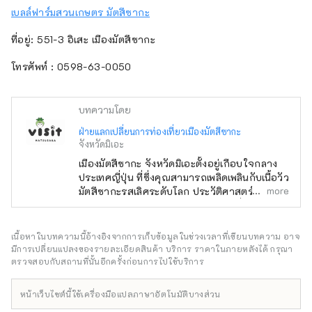
เบลล์ฟาร์มสวนเกษตร มัตสึซากะ
ที่อยู่: 551-3 อิเสะ เมืองมัตสึซากะ
โทรศัพท์ : 0598-63-0050
บทความโดย
ฝ่ายแลกเปลี่ยนการท่องเที่ยวเมืองมัตสึซากะ
จังหวัดมิเอะ
เมืองมัตสึซากะ จังหวัดมิเอะตั้งอยู่เกือบใจกลาง
ประเทศญี่ปุ่น ที่ซึ่งคุณสามารถเพลิดเพลินกับเนื้อวัว
more
มัตสึซากะรสเลิศระดับโลก ประวัติศาสตร์และ
วัฒนธรรมอันยาวนาน และธรรมชาติที่สวยงาม
ในสมัยเอโดะ มัตสึซากะเป็นเมืองสุดท้ายสำหรับ
การแสวงบุญไปยังอิเสะไมริ (การแสวงบุญไปยัง
เนื้อหาในบทความนี้อ้างอิงจากการเก็บข้อมูลในช่วงเวลาที่เขียนบทความ อาจ
ศาลเจ้าที่มีอันดับสูงสุดของญี่ปุ่น) พ่อค้าเหล่านี้
มีการเปลี่ยนแปลงของรายละเอียดสินค้า บริการ ราคาในภายหลังได้ กรุณา
ประสบความสำเร็จในการค้าฝ้ายมัตสึซากะในเอ
ตรวจสอบกับสถานที่นั้นอีกครั้งก่อนการไปใช้บริการ
โดะและนำความเจริญรุ่งเรืองมาสู่มัตสึซากะ
หน้าเว็บไซต์นี้ใช้เครื่องมือแปลภาษาอัตโนมัติบางส่วน