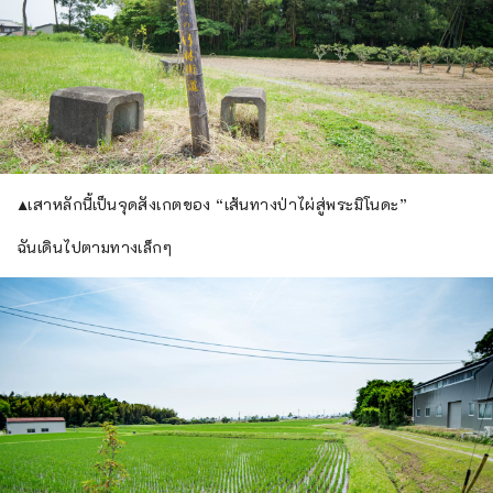
▲เสาหลักนี้เป็นจุดสังเกตของ “เส้นทางป่าไผ่สู่พระมิโนดะ”
ฉันเดินไปตามทางเล็กๆ