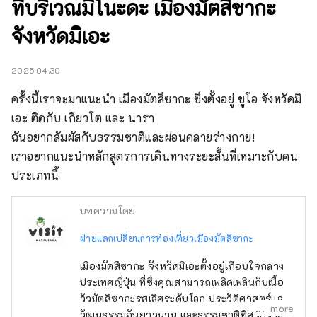
ที่บริเวณมิโนะดะ เมืองมัตสึซากะ
จังหวัดมิเอะ
2025.04.30
ครั้งนี้เราจะมาแนะนำ เมืองมัตสึซากะ ซึ่งตั้งอยู่ ชูโอ จังหวัดมิ
เอะ ติดกับ เกียวโต และ นารา

ฉันอยากสัมผัสกับธรรมชาติและผ่อนคลายร่างกาย!

เราอยากแนะนำหลักสูตรการเดินทางระยะสั้นที่เหมาะกับคน
ประเภทนี้
บทความโดย
ฝ่ายแลกเปลี่ยนการท่องเที่ยวเมืองมัตสึซากะ
เมืองมัตสึซากะ จังหวัดมิเอะตั้งอยู่เกือบใจกลาง
ประเทศญี่ปุ่น ที่ซึ่งคุณสามารถเพลิดเพลินกับเนื้อ
วัวมัตสึซากะรสเลิศระดับโลก ประวัติศาสตร์และ
more
วัฒนธรรมอันยาวนาน และธรรมชาติที่สวยงาม