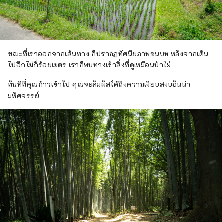
ขณะที่เราออกจากเส้นทาง ก็ปรากฏทัศนียภาพชนบท หลังจากเดิน
ไปอีกไม่กี่ร้อยเมตร เราก็พบทางเข้าสิ่งที่ดูเหมือนป่าไผ่
ทันทีที่คุณก้าวเข้าไป คุณจะสัมผัสได้ถึงความเงียบสงบอันน่า
มหัศจรรย์