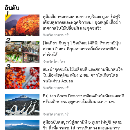
อันดับ
คู่มือเที่ยวชมทะเลสาบคาวากุจิและ ภูเขาไฟฟูจิ
เดือนตุลาคมและพฤศจิกายน | อุณหภูมิ เสื้อผ้า
เทศกาลใบไม้เปลี่ยนสี และจุดชมวิว
จังหวัดยามานาชิ
[โตเกียว ชินจูกุ ] ซื้อมัทฉะได้ที่นี่! ร้านชาญี่ปุ่น
เก่าแก่ 2 แห่ง ที่คุณสามารถสัมผัสรสชาติต้น
ตำรับได้!
จังหวัดโตเกียว
แนะนำจุดชมใบไม้เปลี่ยนสี และสถานที่น่าสนใจ
ในเมืองโฮคุโตะ เพียง 2 ชม. จากโตเกียวโดย
รถไฟด่วน Azusa
จังหวัดยามานาชิ
Fujiten Snow Resort: เพลิดเพลินกับหิมะและสกี
พร้อมกิจกรรมฤดูหนาวในเดือน ม.ค.–ก.พ.
จังหวัดยามานาชิ
คู่มือฉบับสมบูรณ์สู่สถานีที่ 5 ภูเขาไฟฟูจิ| จุดชม
วิว สิ่งที่ควรสวมใส่ การเดินทาง และแผนการ