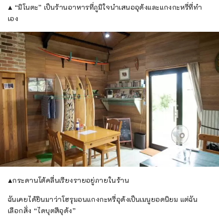
▲ “มิโนตะ” เป็นร้านอาหารที่ภูมิใจนำเสนออุด้งและแกงกะหรี่ที่ทำ
เอง
▲กระดานโต้คลื่นเรียงรายอยู่ภายในร้าน
ฉันเคยได้ยินมาว่าโฮรุมอนแกงกะหรี่อุด้งเป็นเมนูยอดนิยม แต่ฉัน
เลือกสั่ง “ไดบุตสึอุด้ง”